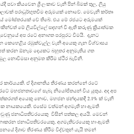
පවා කියවෙන ශ්‍රී ලංකාව වැනි පින් බිමක් තුල, ලියු
ාලාවක් පරාධුර්භුතවීම අරුමයක් නොවේ. මෙවැනි කර්තෘ
් රජයේ මෝස්තරයක් වේ තිබේ. එය මේ රජයට අරුමයක්
න්වත් මේ ලියවිල්ලේ සඳහන් වී ඇති කරුණු ක්‍රියාත්මක
ුවෙනුයේ අප රටේ අනාගත පරපුරට වීමයි. දැනට
ටින කෙහෙළිය රඹුක්වැල්ල වැනි අයෙකු ගැන විශ්වාසය
රිපත් කරන ඕනෑම දෙයකට බහුතර අනුමැතිය ගත
මුල නොවිමසා අනුමත කිරීම ස්ථිර බැවිනි.
දුර කාර්යයකි. ඒ දිශානතිය තීරණය කරන්නේ රටේ
රටේ මහජනතාවගේ සැබෑ නියෝජිතයන් විය යුතුය. අද අප
පත්කරගත් අයෙකු නොව, මහජන ඡන්දයකදී 2.1% ක් වැනි
්ෂයක නායකයෙකි. එසේම වත්මන් අගමැති හා ඇමති
ණු ජනාධිපතිවරයෙකු විසින් පත්කල අයයි. මෙවන්
කරන ජනාධිපතිවරයෙකු, අගමැතිවරයෙකු හා ඇමති
නයේ දිශාව තීරණය කිරීම විද්වතුන් යැයි තමන්