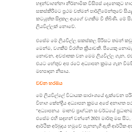
හඳුන්වාගන්නා නිර්නාමික විසිපස් දෙනෙකුට භ
සකස්කිරීමට ප්‍රථම වත්මන් පාර්ලිමේන්තුවේ ස
කටයුත්ත සිදුකල අයගේ වගකීම වී තිබිණි. මේ සි
ලියවිල්ලක් නොවේ.
එසේම මේ ලියවිල්ල සකස්කල පිරිසට තමන් කවු
මෙන්ම, වගකීම් විරහිත ක්‍රියාවකි. පියෙකු නො
නොවන, අවජාතක වන මෙම ලියවිල්ල ගැන, එහ
එයට හේතුව අප රටේ අධ්‍යාපන ක්‍රමය ගැන විමසී
මඟපාදන නිසාය.
වචන හරඹය
මේ ලියවිල්ලේ විධායක සාරාංශයේ දැක්වෙන පරිද
විභාග කේන්ද්‍රීය අධ්‍යාපන ක්‍රමය අපේ අනා
“අධ්‍යාපනය මානව ප්‍රාග්ධන සංවර්ධයේ ප්‍රධා
එසේම එහි සඳහන් වන්නේ 2021 මාර්තු මස සිට, එ
ආර්ථික අර්බුදය හමුවේ පැනනැගී ඇති ආර්ථික