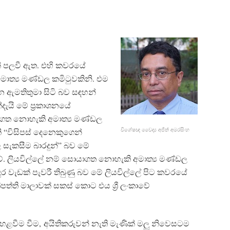
්ලක් පලවී ඇත. එහි කවරයේ
ාත්‍ය මණ්ඩල කමිටුවකිනි. එම
පන ඇමතිතුමා සිටි බව සඳහන්
දැයි මේ ප්‍රකාශනයේ
ත නොහැකි අමාත්‍ය මණ්ඩල
විශේෂඥ වෛද්‍ය අජිත් අමරසිංහ
“විසිපස් දෙනෙකුගෙන්
ල සැකසීම බාරදුන්” බව මේ
වේ. ලියවිල්ලේ නම් සොයාගත නොහැකි අමාත්‍ය මණ්ඩල
දුර වැඩක් පැවරී තිබුණු බව මේ ලියවිල්ලේ පිට කවරයේ
ිපත්ති මාලාවක් සකස් කොට එය ශ්‍රී ලංකාවේ
හළවීම වීම, අයිතිකරුවන් නැති මැණික් මලු නිවෙසටම