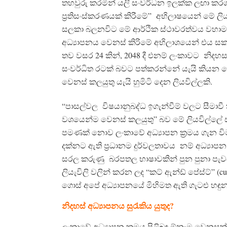
තහවුරු කරමින් යලි සංවර්ධන ඉලක්ක ලඟා කරගැ
ප්‍රතිසංස්කරණයක් කිරීමේ” අභිලාෂයෙන් මේ ලි
සලකා බලනවිට මේ ආර්ථික ස්ථාවරත්වය වහා
අධ්‍යාපනය වෙනස් කිරිමේ අභිලාශයෙන් එය 
තව වසර 24 කින්, 2048 දී එනම් ලංකාවට නිදහ
සංවර්ධිත රටක් බවට පත්කරන්නේ යැයි කියන ද
වෙනස් කලයුතු යැයි හුමිටි දෙන ලියවිල්ලකි.
“පාසල්වල විෂයානුබද්ධ ඉගැන්වීම් වලට සීමාවී ත
වශයෙන්ම වෙනස් කලයුතු” බව මේ ලියවිල්ලේ ස
පමණක් නොව ලංකාවේ අධ්‍යාපන ක්‍රමය ගැන ව
දක්නට ඇති ප්‍රධානම දුර්වලතාවය නම් අධ්‍යා
සරල කරුණු බරපතල භාෂාවකින් පුන පුනා පැව
ලියැවිලි වලින් කරන ලද “කට් ඇන්ඩ් පේස්ට්” (
ගොස් අපේ අධ්‍යාපනයේ මිහිමත ඇති ගැටළු හඳ
නිදහස් අධ්‍යාපනය සුරැකිය යුතුද
?
ලංකාවේ අධ්‍යාපන ක්‍රමය පිළිබඳ ඕනෑම වෙනසක