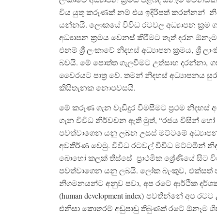
විය යුතු කරුණක් නම් එය ඉදිරිපත් කරන්නන් න
යන්නයි. ලොකයේ විවිධ රටවල අධ්‍යාපන ක්‍රම 
අධ්‍යාපන ක්‍රමය වෙනස් කිරීමට තැත් දරන ඕන
එනම් ශ්‍රී ලංකාවේ නිදහස් අධ්‍යාපන ක්‍රමය, ශ
බවයි. මේ පොත්ත ගැලවීමට උත්සාහ දරන්නා,
වෛරයට පාත්‍ර වේ. තමන් නිදහස් අධ්‍යාපනය සුර
කිසිතැනක නොපවසයි.
මේ කරුණ ගැන වැඩිදුර විමසීමට ප්‍රථම නිදහස් 
ගැන විවිධ නිර්වචන ඇති මුත්, “රජය විසින් හ
පවත්වාගෙන යනු ලබන උසස් මට්ටමේ අධ්‍යාපනය
අවතීර්ණ වෙමු. විවිධ රටවල් විවිධ මට්ටමින් නි
බොහෝ කලක් තිස්සේ ප්‍රාථමික ශ්‍රේණියේ සිට ව
පවත්වාගෙන යනු ලබයි. ලෝක බැංකුව, එක්සත් 
නිගමනයන්ට අනුව පවා, අප රටේ ආර්ථික දර්ශ
(human development index) පවතින්නේ අප රටට
එනිසා කොතරම් අඩුපාඩු තිබුණත් රටේ ඕනෑම ශිෂ්