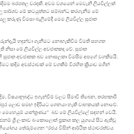
ාරදිමම බරපතල වරදකි. අවම වශයෙන් මෙවැනි ලියවිල්ලක්
ියලු පාර්ශව මේ කටයුත්තට සම්බන්ධ කරගැනීම මේ
යලු කරුණු විමසා බැලීමේදී මෙම ලියවිල්ල සුජාත
රුන්දැයි හඳුන්වා ගැනීමට නොහැකිවීම විමති සහගත
මැති නිසා මේ ලියවිල්ල අවජාතකද වේ. සුජාත
ි සුජාත අවජාතක බව නොසලකා විමසීම අපගේ වගකීමයි.
මට කදිම අවස්ථාවක් මේ වගකීම් විරහිත ක්‍රියාව මගින්
ිම, විෂයානුබද්ධ ඉගැන්වීම් වලට සීමාවී තිබෙන, තරඟකාරී
ගත පරපුර ලොව සමඟ ඉදිරියට ගෙනයා හැකි වාහකයක් නොවේ.
නම මෙහෙයුම් යාන්ත්‍රණය” බව මේ ලියවිල්ලේ සඳහන් වෙයි.
නම් ශ්‍රී ලංකාව බංකොලොත් ප්‍රකාශ කල යුගයේ සිට ඇතිවූ
 අභියෝගය තේරුම්ගෙන “රජය විසින් ආර්ථික ස්ථාවරත්වය