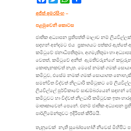
අජිත් අමරසිංහ
–
පළමුවෙනි කොටස
ජාතික අධ්‍යාපන ප්‍රතිපත්ති මාලාව නම් ලියවිල
සඳහන් අන්දමට එය ප්‍රකාශයට පත්කර ඇත්තේ අම
කමිටුවේ ජනාධිපතිතුමා, අගමැතිතුමා හා අධ්‍යා
වෙතත්, කමිටුවේ අනිත් ඇමතිවරුන්ගේ කවුරුන්
කොතැනකවත් නැත. මෙසේ නමක් ගමක් සොයාග
කමිටුව, එසේම නමක් ගමක් සොයාගත නොහැකි 
සමන්විත විද්වත් නිලධාරි කමිටුකට මේ ලියවිල්
ලියවිල්ලේ පුර්විකාවේ සාඩම්බරයෙන් සඳහන් 
කමිටුවට හා විද්වත් නිලධාරි කමිටුවක ඉතා භාර
මාතෘකාවෙන් පෙනේ. එනම් ජාතික අධ්‍යාපන ප්‍රත
පාර්ලිමේන්තුවට ඉදිරිපත් කිරීමයි.
තැනූවෙක් නැති සුඛෝපභෝගී නිවෙස් මිහිපිට ප