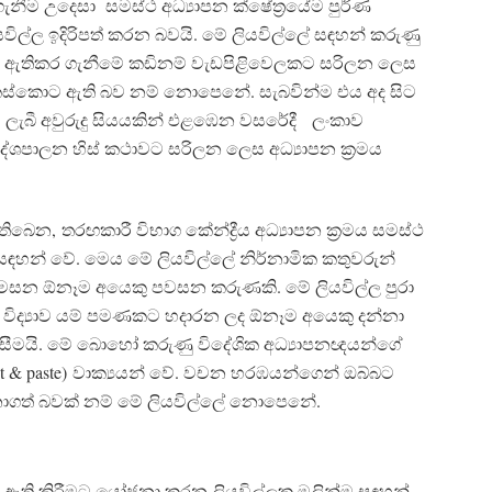
නීම උදෙසා සමස්ථ අධ්‍යාපන ක්ෂේත්‍රයේම පුර්ණ
යවිල්ල ඉදිරිපත් කරන බවයි. මේ ලියවිල්ලේ සඳහන් කරුණු
ම ඇතිකර ගැනීමේ කඩිනම් වැඩපිළිවෙලකට සරිලන ලෙස
සකස්කොට ඇති බව නම් නොපෙනේ. සැබවින්ම එය අද සිට
ස ලැබී අවුරුදු සියයකින් එළඹෙන වසරේදී ලංකාව
ේශපාලන හිස් කථාවට සරිලන ලෙස අධ්‍යාපන ක්‍රමය
ිබෙන, තරඟකාරී විභාග කේන්ද්‍රීය අධ්‍යාපන ක්‍රමය සමස්ථ
ඳහන් වේ. මෙය මේ ලියවිල්ලේ නිර්නාමික කතුවරුන්
ිමසන ඕනෑම අයෙකු පවසන කරුණකි. මේ ලියවිල්ල පුරා
පන විද්‍යාව යම් පමණකට හදාරන ලද ඕනෑම අයෙකු දන්නා
සීමයි. මේ බොහෝ කරුණු විදේශික අධ්‍යාපනඥයන්ගේ
cut & paste) වාක්‍යයන් වේ. වචන හරඹයන්ගෙන් ඔබ්බට
ුනාගත් බවක් නම් මේ ලියවිල්ලේ නොපෙනේ.
් ඇති කිරීමට යෝජනා කරන ලියවිල්ලක මුලින්ම සඳහන්