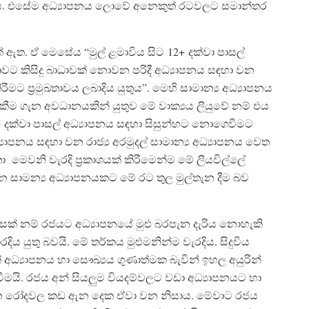
ගත්ය. එසේම අධ්‍යාපනය ලොවේ අනෙකුත් රටවලට සමාන්තර
ක් ඇත. ඒ මෙසේය “මුල් ළමාවිය සිට 12+ දක්වා පාසල්
ාවට කිසිදු බාධාවක් නොවන පරිදී අධ්‍යාපනය සඳහා වන
රීමට ප්‍රමුඛතාවය ලබාදිය යුතුය”. මෙහි සාමාන්‍ය අධ්‍යාපනය
රැකීම ගැන අවධානයකින් යුතුව මේ වාක්‍යය ලියුවේ නම් එය
2+ දක්වා පාසල් අධ්‍යාපනය සඳහා සිසුන්හට නොගෙවීමට
‍යාපනය සඳහා වන රාජ්‍ය අරමුදල් සාමාන්‍ය අධ්‍යාපනය වෙත
මතා මෙවනි වැරදි ප්‍රකාශයක් කිරීමෙන්ම මේ ලියවිල්ලේ
 සාමන්‍ය අධ්‍යාපනයකට මේ රට තුල මුල්තැන දීම බව
සක් නම් රජයට අධ්‍යාපනයේ මුළු බරපැන දැරිය නොහැකි
ය යුතු බවයි. මේ තර්කය මුළුමනින්ම වැරදිය. සිදුවිය
අධ්‍යාපනය හා සෞඛ්‍යය ගුණාත්මක බැවින් ඉහල අයුරින්
යි. රජය අන් සියලුම වියදම්වලට වඩා අධ්‍යාපනයට හා
ිවෙන රෝදවල කඩ ඇන දෙක ඒවා වන නිසාය. මේවාට රජය