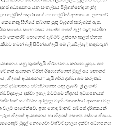
ිදහස් අධ්‍යාපනය යන සංකල්පය පිළිගන්නේද නැත්ද
ගැන ගැඹුරින් හදාරා හෝ නොගැඹුරින් අතපත ගා ලංකාවේ
ෑම කෙනෙකු සිහියේ තබාගත යුතු වැදගත් කරුණක් ඇත.
්‍රී ලාංකික සමාජය සමඟ ගසට පොත්ත මෙන් ඇලී-ගැලී පවතින
 ගසට කොතරම් පොහොර දැමීමට උත්සාහ කලත් ජනතා
ැකීමට තමන් බැඳී සිටින්නේදැයි මේ ලියවිල්ලේ කතුවරුන්
අධ්‍යාපනය යනු කුමක්දැයි නිර්වචනය කරගත යුතුය. මේ
ෝ වෙනත් ආයතන විසින් ශිෂ්‍යයන්ගෙන් මුදල් අය නොකර
, නිදහස් අධ්‍යාපනය” යැයි අර්ථ දක්වා මේ කරුණට
දහස් අධ්‍යාපනය පවත්වාගෙන යනු ලැබේ. ශ්‍රී ලංකාව
ිශ්වවිද්‍යාලය දක්වා ඉහල මට්ටමේ නිදහස් අධ්‍යාපනයක්
ජාතීන්ගේ සංවර්ධන අරමුදල වැනි ජාත්‍යන්තර ආයතන වල
ක වලට සාපේක්ෂව, ඉතා හොඳ මානව සම්පත් දර්ශකයක්
 උරුම නිදහස් අධ්‍යාපනය හා නිදහස් සෞඛ්‍ය සේවය නිසාය.
‍යයෙකුට මුදල් නොගෙවා විශ්වවිද්‍යාලය දක්වා අධ්‍යාපනය