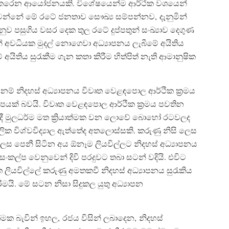
කෙරෙන ආයෝජනයකි. විශේෂයෙන්ම ආර්ථික වශයෙන්
න්නේ මේ රටේ ජනතාව සෞඛ්‍ය සම්පන්නව, දැනුමින්
 පසුගිය වසර දෙක තුල රටේ දුප්පතුන් සංඛ්‍යාව දෙගුණ
වන් අවධියක මුදල් නොගෙවා අධ්‍යාපනය ලැබීමේ අයිතිය
 අයිතිය සුරැකීම ගැන කතා කිරීම හිත්පිත් නැති ආමානුෂික
් නම් නිදහස් අධ්‍යාපනය විවෘත වෙළඳපොල ආර්ථික ක්‍රමය
ක් බවයි. විවෘත වෙළඳපොල ආර්ථික ක්‍රමය පවතින
ාදී මුලධර්ම මත ක්‍රියාත්මක වන ලොවේ බොහෝ රටවලද
ික විශ්වවිද්‍යාල ඇත්තේද අතලොස්සකි. කරුණු නිසි ලෙස
ලෙස පෙනී සිටින අය ඕනෑම ලියවිල්ලට නිදහස් අධ්‍යාපනය
සංකල්ප වෙනුවෙන් දිවි පරදුවට තබා සටන් වදියි. එවිට
්ත ලියවිල්ලේ කරුණු අමතකවී නිදහස් අධ්‍යාපනය සුරැකිය
මයි. මේ සටන නිසා සිදුකල යුතු අධ්‍යාපන
්මක බැවින් ඉහල, රජය විසින් ලබාදෙන, නිදහස්