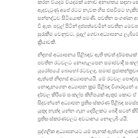
කරන වියදම වියදමක් නොව අනාගතය සඳහා 
ඇදවැටුණු අපේ රටට නැවත හිස එසවීමට හැකිව
සන්නද්ධව සිටියොත් පමණි. පවතින සංගණන අනුව
වී ඇත. පවුල් පිටින් දුප්පත්වෙමින් පවතින මෙ
සුරැකීම වෙනුවට, මුදල් ගෙවා අධ්‍යාපනය ලැබීමේ
ක්‍රියාවකි.
නිදහස් අධ්‍යාපනය පිළිබඳව ඇති තවත් දුර්මතයක
පවතින රටවලට නොගැලපෙන සමාජවාදී සංකල්පය
යුරෝපයේ බොහෝ රටවලද, සමාජ ප්‍රජාතන්ත්‍රව
ඇත්තේ නිදහස් අධ්‍යාපනයයි. මේ රටවල පෞද්ගල
නොදැනගෙන අධ්‍යාපන ක්‍රම පිළිබඳ විශාරදයන් 
දුර්වල කිරීමේ සංකල්ප කිහිපයක් ඇතුළු කොට ඒ 
සිදුවන්නේ අධ්‍යාපන ප්‍රතිසංස්කරණ පිළිබඳ සමස
යුතුද නැත්ද යන්න ගැන දෙපිලකට බෙදී සටන් කිරී
ප්‍රතිසංස්කරණවලට අවධානය නොලැබී යයි.
පුද්ගලික අධ්‍යාපනයට යම් තැනක් ඇත්තේ ගුණාත