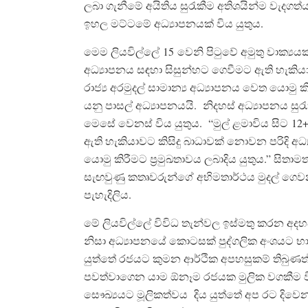
ලබා ගැනීමේ අයිතිය සුරැකීම අතිශයින්ම වැද
ඉහල මට්ටමේ අධ්‍යාපනයක් විය යුතුය.
මෙම ලියවිල්ලේ 15 වෙනි පිටුවේ අමුතු වාක්‍යය
අධ්‍යාපනය සඳහා සිසුන්හට ගෙවීමට ඇති හැකිය
රාජ්‍ය අරමුදල් සාමාන්‍ය අධ්‍යාපනය වෙත යොමු කි
යනු පාසල් අධ්‍යාපනයයි. නිදහස් අධ්‍යාපනය සු
මෙසේ වෙනස් විය යුතුය. “මුල් ළමාවිය සිට 1
ඇති හැකියාවට කිසිදු බාධාවක් නොවන පරිදි අධ්
යොමු කිරීමට ප්‍රමුඛතාවය ලබාදිය යුතුය.” සිතා
සැඟවුණු කතෘවරුන්ගේ අභිමතාර්ථය මුදල් ගෙවන
පැහැදිලිය.
මේ ලියවිල්ලේ විවිධ තැන්වල ඉස්මතු කරන අදහ
නිසා අධ්‍යාපනයේ කොටසක් පුද්ගලික අංශයට භාරදි
යුත්තේ රජයට කුමන ආර්ථික අපහසුකම් තිබුණත් 
පවත්වාගෙන යාම ඕනෑම රජයක මුලික වගකීම වීම
සෞඛ්‍යයට මූලිකත්වය දිය යුත්තේ අප රට ද