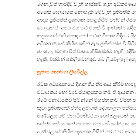
ගෙනැවිත් භාරදීම වැනි හාස්කම් ගැන අධිකරණයේදී 
අයෙක් සොයාගත නොහැකි මෙවැන් ප්‍රතිපත්ති ම
අඥාත ප්‍රතිපත්ති ප්‍රකාශන පහළකිරීම වත්මන
නොවුනත්, අපට එය කරුමයක් වී ඇත්තේ වැරදීමකි
කලහොත් එහි හොඳ හෝ නරක විපාක විඳීමට සිද
අධිකරණයන් කිහිපයකින් ඇප ප්‍රතික්ෂේප වී සි
පලකල, ජනතා විශ්වාසය කිසිසේත්ම නැති, ඉදි
හැකි, වත්මන් පාර්ලිමේන්තුව මේ ලියවිල්ලේ අග
සුජාත නොවන ලියවිල්ල
රටක අධ්‍යාපනයේ දිශානතිය තීරණය කිරීම භාර
විධායකය හෝ ව්‍යවස්ථාදායකය නම් ඒ ආයතන 
රටේ ජනාධිපතිව සිටින්නේ මහජනතාව විසින් 
කුඩා ප්‍රතිශතයක් ඡන්ද ලබාගත් දේශපාලන පක
මණ්ඩලය මේ ජනාධිපතිවරයා හෝ බලයෙන් පහවු
තත්ත්වයක් යටතේ මහජන මතය නියෝජනය නො
මණ්ඩලයේ කිහිපදෙනෙකු විසින් මේ රටේ අධ්‍යාප