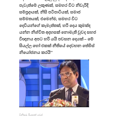
පැවැත්මේ
ලකුණක්
සමහර
විට
නිවැරිදි
,
සම්ප්‍රදායක්
නිසි
පටිපාටියක්
සමාජ
,
,
සම්මතයක්
එමෙන්ම
සමහර
විට
,
,
දෙවියන්ගේ
කැමැත්තක්
හරි
දෙය
කුමක්ද
,
යන්න
නිශ්චිත
අදහසක්
නොමැති
වුවද
සහජ
විඥානය
අපට
හරි
යයි
පවසන
දෙයක්
මේ
–
සියල්ල
හෝ
එකක්
නීතියේ
දෙවඟන
තේමිස්
නියෝජනය
කරයි”
විනිසුරු ප්‍රියසාත් ඩෙප්