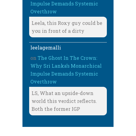
Impulse Demands Systemic
Overthrow
Leela, this Roxy guy could be
you in front of a dirty
leelagemalli
on
The Ghost In The Crown:
Why Sri Lanka’s Monarchical
Impulse Demands Systemic
Overthrow
LS, What an upside-down
world this verdict reflects.
Both the former IGP