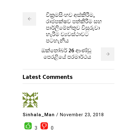
වික්‍ර​මසිංහව අස්කිරීම,
රාජපක්ෂව පත්කිරීම සහ
පාර්ලිමේන්තුව විසුරුවා
හැරීම ව්‍යවස්ථාවට
පටහැනිය
ඔක්තෝබර් 26 ආණ්ඩු
පෙරළියේ පරමාර්ථය
Latest Comments
Sinhala_Man
/
November 23, 2018
3
0