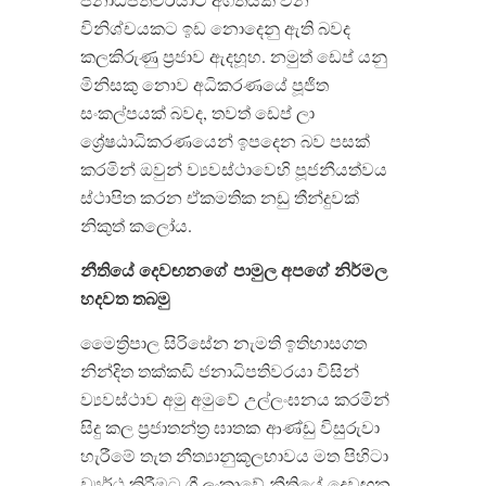
විනිශ්චයකට ඉඩ නොදෙනු ඇති බවද
කලකිරුණු ප්‍රජාව ඇදහූහ. නමුත් ඩෙප් යනු
මිනිසකු නොව අධිකරණයේ පූජිත
සංකල්පයක් බවද, තවත් ඩෙප් ලා
ශ්‍රේෂඨාධිකරණයෙන් ඉපදෙන බව පසක්
කරමින් ඔවුන් ව්‍යවස්ථාවෙහි පූජනීයත්වය
ස්ථාපිත කරන ඒකමතික නඩු තීන්දුවක්
නිකුත් කලෝය.
නීතියේ
දෙවඟන
ගේ
පාමුල
අපගේ
නිර්මල
හදවත
තබමු
මෛත්‍රිපාල සිරිසේන නැමති ඉතිහාසගත
නින්දිත තක්කඩි ජනාධිපතිවරයා විසින්
ව්‍යවස්ථාව අමු අමුවේ උල්ලංඝනය කරමින්
සිදු කල ප්‍රජාතන්ත්‍ර ඝාතක
ආණ්ඩු විසුරුවා
හැරීමේ තැත නීත්‍යානුකූලභාවය මත පිහිටා
ව්‍යර්ථ කිරීමට ශ්‍රී ලංකාවේ නීතියේ දෙවඟන