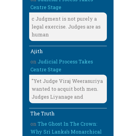
Centre Stage
c Judgment is not purely a
legal exercise. Judges are as
human
Ajith
on
Judicial Process Takes
Centre Stage
"Yet Judge Viraj Weerasuriya
wanted to acquit both men.
Judges Liyanage and
The Truth
on
The Ghost In The Crown:
Why Sri Lanka’s Monarchical