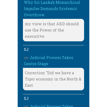
Why Sri Lanka’s Monarchical
Impulse Demands Systemic
Overthrow
my view is that AKD should
use the Power of the
executive
SJ
on
Judicial Process Takes
Centre Stage
Correction "Did we have a
Tiger economy in the North &
East
SJ
on
Judicial Process Takes