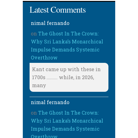
Latest Comments
nimal fernando
on
The Ghost In The Crown:
Why Sri Lanka’s Monarchical
Impulse Demands Systemic
Overthrow
Kant came up with these in
1700s ......... while, in 2026,
many
nimal fernando
on
The Ghost In The Crown:
Why Sri Lanka’s Monarchical
Impulse Demands Systemic
Overthrow