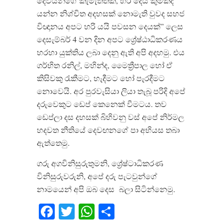
දෙවියන්ගේ කැමැත්තක්, හරි දෙය කුමක්ද
යන්න නිශ්චිත අදහසක් නොමැති වුවද සහජ
විඥානය අපට හරි යයි පවසන දෙයක්” ලෙස
දෙසැම්බර් 4 වන දින අපට ශ්‍රේෂ්ඨාධිකරණය
හරහා යුක්තිය ලබා දෙනු ඇති අපි අදහමු. එය
ගර්භිත රනිල්, මහින්ද, මෛත්‍රීපාල හෝ ඒ
කිසිවකු රැකීමට, හැදීමට හෝ පැරදීමට
නොවෙයි. අර පුරවැසියා ලියා තැබූ පරිදි අපේ
දරුවෙකුට ඩෙප් කෙනෙක් වීමටය. තව
ඩෙප්ලා දස දහසක් බිහිවනු වස් අපේ නිර්මල
හදවත නීතියේ දෙවඟනගේ පා අභියස තබා
ඇත්තෙමු.
ගරු අගවිනිසුරුතුමනි, ශ්‍රේෂ්ටාධිකරණ
විනිසුරුවරුනි, අපේ දරු පැටවුන්ගේ
නාමයෙන් අපි ඔබ දෙස
බලා සිටින්නෙමු.
Facebook
Twitter
WhatsApp
Share