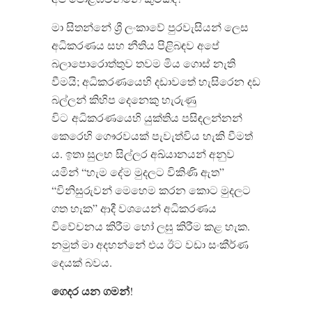
මා සිතන්නේ ශ්‍රී ලංකාවේ පුරවැසියන් ලෙස
අධිකරණය සහ නීතිය පිළිබඳව අපේ
බලාපොරොත්තුව තවම මිය ගොස් නැති
වීමයි; අධිකරණයෙහි දඩාවතේ හැසිරෙන දඩ
බල්ලන් කිහිප දෙනෙකු හැරුණු
විට
අධිකරණයෙහි යුක්තිය පසිඳලන්නන්
කෙරෙහි ගෞරවයක් පැවැත්විය හැකි වීමත්
ය. ඉතා සුලභ සිල්ලර අඛ්යානයන් අනුව
යමින් “හැම දේම මුදලට විකිණි ඇත”
“විනිසුරුවන් මෙහෙම කරන කොට මුදලට
ගත හැක” ආදී වශයෙන් අධිකරණය
විවේචනය කිරීම හෝ ලඝු කිරීම කළ හැක.
නමුත් මා අදහන්නේ එය ඊට වඩා සංකීර්ණ
දෙයක් බවය.
ගෙදර
යන
ගමන්
!