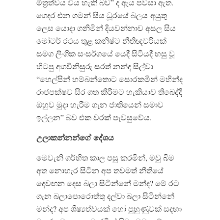
මිත්‍රත්වය විය හැකි බව” ද ඇය පවසා ඇත.
ගෙදර එන ගමන් සිය ධූරයේ බලය
අයුතු
ලෙස යොදා ගනිමින් දියවන්නාව අසල සිය
මෝටර් රථය තුළ කනිෂ්ට නීතිඥවරියක්
සමග ලිංගික සංසර්ගයේ යෙදී සිටියදී හසු වූ
හිටපු අගවිනිසුරු සරත් නන්ද සිල්වා
“හෙල්පින් හම්බන්තොට සොරකමින් මහින්ද
රාජපක්ෂව සිර ගත කිරීමට හැකියාව තිබෙද්දී
ඔහුව මුදා හැරීම ගැන ජාතියෙන් සමාව
ඉල්ලන” බව එක වරක් පැවසුවේය.
උලාකන්නන්ගේ
දේශය
මෙවැනි ගර්භිත කාල පසු කරමින්, මවු බිම
අත නොහැර සිටින අප තවමත් නීතියේ
දෙවඟන දෙස බලා සිටින්නේ මන්ද? මේ රට
ගැන බලාපොරොත්තු දල්වා බලා සිටින්නේ
මන්ද? අප ශිෂ්‍යත්වයක් හෝ පුහුණුවක් සඳහා