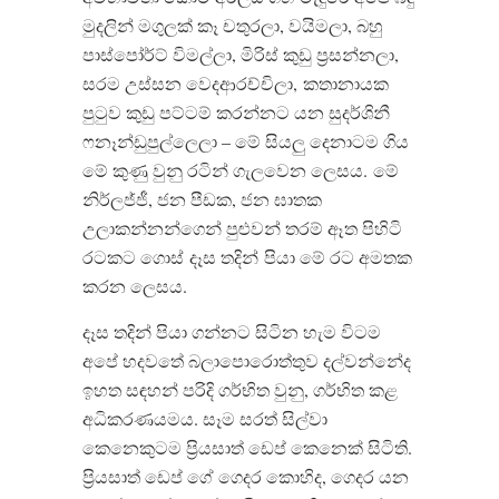
මුදලින් මගුලක් කෑ චතුරලා, වයිමලා, බහු
පාස්පෝර්ට් විමල්ලා, මිරිස් කුඩු ප්‍රසන්නලා,
සරම උස්සන වෙදආරච්චිලා,
කතානායක
පුටුව කුඩු පට්ටම් කරන්නට යන සුදර්ශිනී
ෆනෑන්ඩුපුල්ලෙලා – මේ සියලු දෙනාටම ගිය
මේ කුණු වුනු රටින් ගැලවෙන ලෙසය.
මේ
නිර්ලජ්ජී, ජන පීඩක, ජන ඝාතක
උලාකන්නන්ගෙන් පුළුවන් තරම් ඈත පිහිටි
රටකට ගොස්
දෑස තදින්
පියා මේ රට අමතක
කරන ලෙසය.
දෑස තදින් පියා ගන්නට සිටින හැම විටම
අපේ හදවතේ බලාපොරොත්තුව දල්වන්නේද
ඉහත සඳහන් පරිදි ගර්භිත වුනු, ගර්භිත කළ
අධිකරණයමය. සෑම සරත් සිල්වා
කෙනෙකුටම ප්‍රියසාත් ඩෙප් කෙනෙක් සිටිති.
ප්‍රියසාත් ඩෙප් ගේ ගෙදර කොහිද, ගෙදර යන