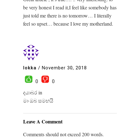
be very honest I read it,I feel like somebody has
just told me there is no tomorrow… I literally
feel so upset… because I love my motherland.
lokka
/
November 30, 2018
0
0
දයාබර in
මා ඔබ සමඟයි
Leave A Comment
Comments should not exceed 200 words.