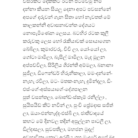
වසරකට දෙකකට
රටින් පිටවෙමු නම්
දන්නා කියන සියලු දෙනා අපට පවසන්නේ
අපගේ දරුවන් ගැන සිතා හෝ නැවතත් මේ
කාලකන්නි අවාසනාවන්ත දේශයට
නොපැමිණෙන ලෙසය. බටහිර රටක කුලී
කරුවකු ලෙස හෝ රැකියාවක් සොයාගෙන
බේබිලා, කුමාරවරු, චිචි ලා, යෝ-යෝ ලා,
ගෝටා මාමීලා, බැසිල් මාමීලා, මැද මූලන
අප්පච්චිලා, සිරිලිය ශිරන්ති අම්මලා, බනානා
සුජීලා, ඩිෆෙන්ඩර් හිරුනිකාලා, මම-දන්නේ-
නැහැ රවීලා, මට- මතක-නැහැ දුමින්දලා, ඩි-
එස්-ගේ-අස්සයාගේ-දේශපාලන
පුත්
වසන්තලා, බොන්ඩ්-ස්කෑම් රනිල්ලා ,
සුයිසයිඩ් කිට් නවීන් ලා, පුංචි ප්‍රේමදාස සජිත්
ලා, ඔයා-එන්නැද්ද-එස්බී ලා, ජාතිවාදයේ
කහට මේ දිනවල තදින් අපුල්ලන පාටලී ලා,
ඩීල්දාසලා, සුවපතිලා, මහජන මුදල්
අවභාවිතා කොට අරලිය ගහ මැදුරේ අපේ බදු