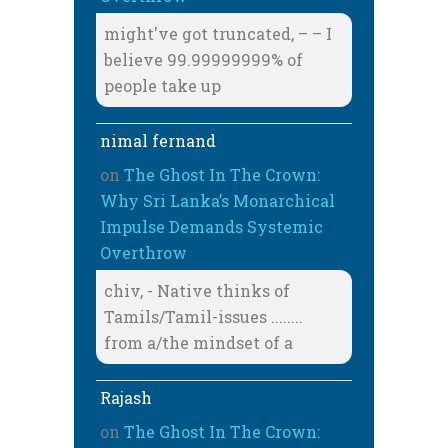
might've got truncated, – – I
believe 99.99999999% of
people take up
nimal fernand
on
The Ghost In The Crown:
Why Sri Lanka’s Monarchical
Impulse Demands Systemic
Overthrow
chiv, - Native thinks of
Tamils/Tamil-issues ........
from a/the mindset of a
Rajash
on
The Ghost In The Crown: