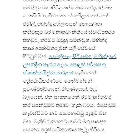
සමත් වූවාය. කිසිදු පක්ෂ පාට භේදයක් මත
නොපිහිටා, විධායකයේ අභිලාෂයන් හෝ
රනිල්, මහින්ද අභිලාෂයන් නොසලකා
කිසිවකුට බර නොතබා නීතියේ ස්වාධිපත්‍යය
තහවුරු කිරීමට ඔවුහු සමත් වූහ. මහින්ද
කෲර අපරාධකරුවන් යලි සේවයේ
පිටිටුවමින්,
මෛත්‍රීපාල සිරිසේන, මහින්දගේ
උපන්දින තෑග්ග ලෙස
පොලිස් පරීක්ෂක
නිශාන්ත සිල්වා මාරුකර
යැවීමෙන්
ශ්‍රේෂඨාධිකරණයට පෙන්වන්නේ
ප්‍රචණ්ඩත්වයෙන්, භීෂණයෙන්, මැර
බලයෙන්, ජන ඝාතනයෙන් රටම අස්ථාවර
කර පෙන්වීමට තමාට
හැකි බවය.
එසේ වීම
නැවත්වීමට නම් පොහොට්ටු පැතුම වන
මහා මැතිවරණයකට යාමට මග පාදෙන
මාවතට ශ්‍රේෂ්ඨාධිකරණය තල්ලුකිරීමය.