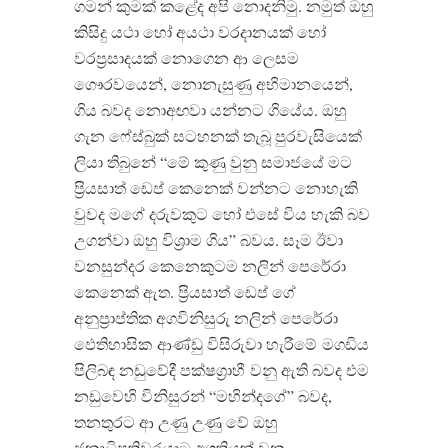
ගමන් කුමක් කළේද අපි නොදනිමු. නමුත් ඔහු
කිසිදු යථා හෝ අයථා වරදානයක් හෝ
වරප්‍රසාදයක් නොගෙන ආ ලෙසම
ගෞරවයෙන්, නොනැසුණු අභිමානයෙන්,
ගිය බවද නොඅඟවා යන්නට ගියේය. ඔහු
ගැන ෆේස්බුක් සටහනක් තැබූ පුරවැසියෙක්
ලියා තිබුනේ “මේ කුණු වුනු සමාජයේ මට
ප්‍රියසාත් ඩෙප් කෙනෙක් වන්නට නොහැකි
වුවද මගේ දරුවකුට හෝ එසේ විය හැකි බව
උගන්වා ඔහු විශ්‍රාම ගිය” බවය. සෑම ඊවා
වනසුන්දර කෙනෙකුටම නලින් පෙරේරා
කෙනෙක් ඇත. ප්‍රියසාත් ඩෙප් ගේ
අනුප්‍රාප්තික අගවිනිසුරු නලින් පෙරේරා
ඵෙතිහාසික ආණ්ඩු විසිරුවා හැරීමේ
මගඩිය
පිලිබඳ නඩුවේදී පක්ෂග්‍රාහී
වනු ඇති බවද එම
නඩුවෙහි විනිසුරන් “මහින්දගේ” බවද,
තනතුරට ආ උණු උණු වේ ඔහු
ජනාධිපතිවරයාට අගතියක් වන