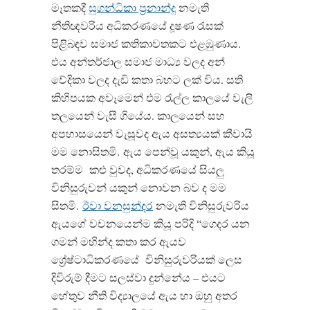
මෑතකදී
සුගන්ධිකා ප්‍රනාන්දු
නමැති
නීතිඥවරිය අධිකරණයේ දූෂණ රැසක්
පිළිබඳව සමාජ කතිකාවතකට එළඹුණාය.
එය අන්තර්ජාල සමාජ මාධ්‍ය වලද අන්
වේදිකා වලද දැඩි කතා බහට ලක් විය. සති
කිහිපයක අවෑමෙන් එම රැල්ල කාලයේ වැලි
තලයෙන් වැසී ගියේය. කාලයෙන් සහ
අපහාසයෙන් වැසූවද ඇය අසත්‍යයක් කීවායි
මම නොසිතමි.
ඇය පෙන්වූ යකුන්, ඇය කියූ
තරම්ම
කළු වුවද, අධිකරණයේ සියලු
විනිසුරුවන් යකුන් නොවන බව ද මම
සිතමි.
ඊවා වනසුන්දර
නමැති විනිසුරුවරිය
ඇයගේ වචනයෙන්ම කියූ පරිදි “ගෙදර යන
ගමන් මහින්ද කතා කර ඇයව
ශ්‍රේෂ්ටාධිකරණයේ
විනිසුරුවරියක් ලෙස
දිවිරුම් දීමට සලස්වා දුන්නේය – එයට
හේතුව නීති විද්‍යාලයේ ඇය හා ඔහු අතර