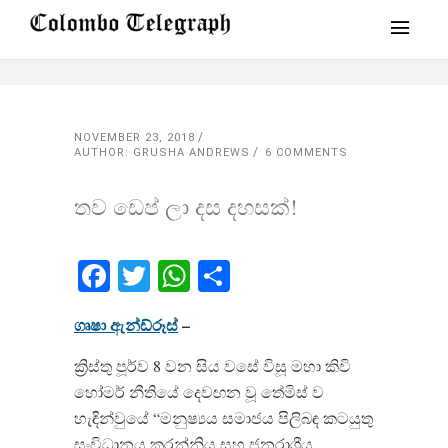
NOVEMBER 23, 2018
AUTHOR: GRUSHA ANDREWS
6 COMMENTS
තව ඩෙප් ලා දස දහසක්!
Facebook
Twitter
WhatsApp
Share
ගෘෂා ඇන්ඩ්රූස්
–
ක්‍රිස්තු පූර්ව 8 වන සිය වසේ විසූ මහා කිවි
හෝමර් නීතියේ දෙවඟන වූ තේමිස් ව
හැඳින්වුයේ “මනුෂ්‍යය සමාජය පිලිබඳ කටයුතු
සංවිධානය කරන්නිය සහ ජනරාශීය