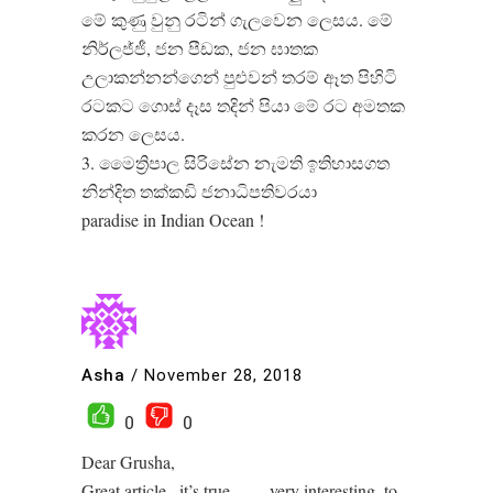
මේ කුණු වුනු රටින් ගැලවෙන ලෙසය. මේ
නිර්ලජ්ජී, ජන පීඩක, ජන ඝාතක
උලාකන්නන්ගෙන් පුළුවන් තරම් ඈත පිහිටි
රටකට ගොස් දෑස තදින් පියා මේ රට අමතක
කරන ලෙසය.
3. මෛත්‍රිපාල සිරිසේන නැමති ඉතිහාසගත
නින්දිත තක්කඩි ජනාධිපතිවරයා
paradise in Indian Ocean !
Asha
/
November 28, 2018
0
0
Dear Grusha,
Great article , it’s true…. .. very interesting. to