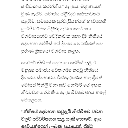
සංවිධානය කරන්නිය” ලෙසය. මනුෂ්‍යයන්
මුණ ගැසීම, සමාජය පිළිබඳව කතිකාවතට
එළඹීම, සමාජයක පුරවැසියන්ගේ හදවතෙහි
යුක්ති ධර්මය පිලිබඳ ආධ්‍යාශයන් සහ
විශ්වාසයන්ට වේදිකාවක් තනා දීම නීතියේ
දෙවඟන තේමිස් ගේ දිව්‍යමය වගකීමක් බව
පුරාණ ග්‍රීකයෝ විශ්වාස කළහ.
හෝමර් නීතියේ දෙවඟන තේමිස් තුලින්
මනුෂ්‍ය සමාජය වෙත ගම්‍ය කරවූ නීතියේ
දිව්‍යමය ස්වභාවය විශ්ලේෂණය කළ ශ්‍රීමත්
මෝසස් ෆින්ලි මහා කවි හෝමර් ගේ ඉහත
නිර්වචනය රමණීය ලෙස වීච්චේදනය කළේ
මෙලෙසය.
නීතියේ
දෙවඟන
කවුදැයි
නිශ්චිතව
වචන
“
වලට
පරිවර්තනය
කළ
හැකි
නොවේ
ඇය
.
දෙවියන්ගෙන්
ලැබුණු
දායාදයක්
ශිෂ්ට
,