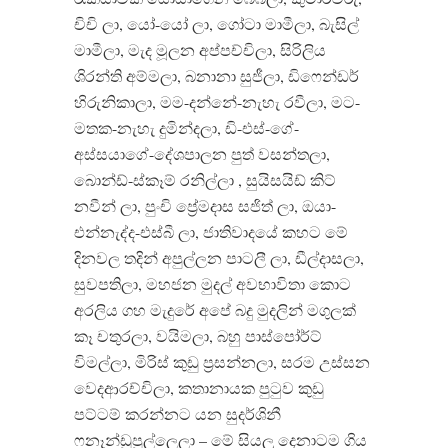
චිචි ලා, යෝ-යෝ ලා, ගෝටා මාමීලා, බැසිල්
මාමීලා, මැද මූලන අප්පච්චිලා, සිරිලිය
ශිරන්ති අම්මලා, බනානා සුජීලා, ඩිෆෙන්ඩර්
හිරුනිකාලා, මම-දන්නේ-නැහැ රවීලා, මට-
මතක-නැහැ දුමින්දලා, ඩි-එස්-ගේ-
අස්සයාගේ-දේශපාලන පුත් වසන්තලා,
බොන්ඩ්-ස්කෑම් රනිල්ලා , සුයිසයිඩ් කිට්
නවීන් ලා, පුංචි ප්‍රේමදාස සජිත් ලා, ඔයා-
එන්නැද්ද-එස්බී ලා, ජාතිවාදයේ කහට මේ
දිනවල තදින් අපුල්ලන පාටලී ලා, ඩීල්දාසලා,
සුවපතිලා, මහජන මුදල් අවභාවිතා කොට
අරලිය ගහ මැදුරේ අපේ බදු මුදලින් මගුලක්
කෑ චතුරලා, වයිමලා, බහු පාස්පෝර්ට්
විමල්ලා, මිරිස් කුඩු ප්‍රසන්නලා, සරම උස්සන
වෙදආරච්චිලා, කතානායක පුටුව කුඩු
පට්ටම් කරන්නට යන සුදර්ශිනී
ෆනෑන්ඩුපුල්ලෙලා – මේ සියලු දෙනාටම ගිය