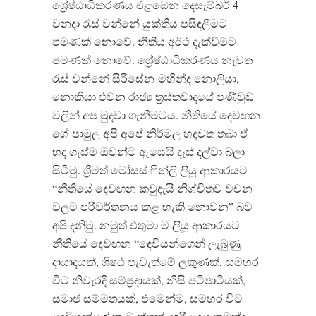
ශ්‍රේෂ්ඨාධිකරණය එළඹෙන දෙසැම්බර් 4
වනදා රැස් වන්නේ යුක්තිය පසිඳලීමට
පමණක් නොවේ. නීතිය අර්ථ දැක්වීමට
පමණක් නොවේ. ශ්‍රේෂ්ඨාධිකරණය නැවත
රැස් වන්නේ සිරිසේන-මහින්ද නොලියා,
නොකියා එවන රාජ්‍ය ත්‍රස්තවාදයේ පණිවුඩ
වලින් අප මුදවා ගැනීමටය. නීතියේ දෙවඟන
ගේ පාමුල අපි අපේ නිර්මල හදවත තබා ඒ
හද ගැස්ම ඔවුන්ට ඇසෙයි දෑස් දල්වා බලා
සිටිමු. ශ්‍රීමත් මෝසස් ෆින්ලි ලියූ ආකාරයට
“නීතියේ දෙවඟන කවුදැයි නිශ්චිතව වචන
වලට පරිවර්තනය කළ හැකි නොවන” බව
අපි දනිමු. නමුත් එතුමා ම ලියූ ආකාරයට
නීතියේ දෙවඟන “දෙවියන්ගෙන් ලැබුණු
දායාදයක්, ශිෂඨ පැවැත්මේ ලකුණක්, සමහර
විට නිවැරදි සම්ප්‍රදායක්, නිසි පටිපාටියක්,
සමාජ සම්මතයක්, එමෙන්ම, සමහර විට