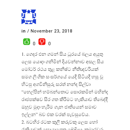
in
/
November 23, 2018
0
0
1. ගෙදර එන ගමන් සිය ධූරයේ බලය අයුතු
ලෙස යොදා ගනිමින් දියවන්නාව අසල සිය
මෝටර් රථය තුළ කනිෂ්ට නීතිඥවරියක්
සමග ලිංගික සංසර්ගයේ යෙදී සිටියදී හසු වූ
හිටපු අගවිනිසුරු සරත් නන්ද සිල්වා
“හෙල්පින් හම්බන්තොට සොරකමින් මහින්ද
රාජපක්ෂව සිර ගත කිරීමට හැකියාව තිබෙද්දී
ඔහුව මුදා හැරීම ගැන ජාතියෙන් සමාව
ඉල්ලන” බව එක වරක් පැවසුවේය.
2. බටහිර රටක කුලී කරුවකු ලෙස හෝ
රැකියාවක් සොයාගෙන බේබිලා, කුමාරවරු,