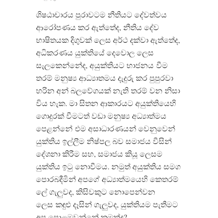
ශිෂඨාචාරය පුරාවටම නීතියට දේවත්වය
ආරෝපණය කර ඇත්තේද, නීතිය දේව
භාෂිතයක දිගුවක් ලෙස අර්ථ දක්වා ඇත්තේද,
අධිකරණය යුක්තියේ දෙවොල ලෙස
සැලකෙන්නේද, අයුක්තියට භාජනය
වීම
තරම් මනුෂ්‍ය ආධ්‍යාතමය දැදුරු කර පුපුරවා
හරින අන් බලවේගයක් නැති
තරම් වන නිසා
විය හැක. මා සිතන ආකාරයට අයුක්තියෙහි
ගොදුරක් වීමටත් වඩා මනුෂ්‍ය අධ්‍යාත්මය
පෙළන්නේ
එම අසාධාරණයන් වෙනුවෙන්
යුක්තිය ඉල්ලීම නිෂ්පල බව සමාජය වීසින්
දේශනා කිරීම සහ, සමාජය කියූ ලෙසම
යුක්තිය ඉටු නොවීමය. නමුත් අයුක්තිය සමග
පොරබදීමින් අපගේ අධ්‍යාත්මයෙහි කෙතරම්
ලේ ගැලුවද, කිසිවකුට නොපෙන්වන
ලෙස
කඳුළු දෑසින් ගැලුවද, යුක්තියම පැතීමට
අප පොළඹවන්නේ කුමක්ද?