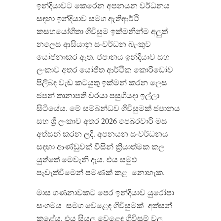
ඉන්දියාවට කෙරෙන අපනයන වර්ධනය
සඳහා ඉන්දියාව සමග ඇතිආර්ථි
කසහයෝගිතා ගිවිසුම ඉක්මනින්ම අලුත්
නලෙස ආසියානු සංවර්ධන බැංකුව
යෝජනාකර ඇත
.
ජපානය ඉන්දියාව සහ
ලංකාව අතර යෝජිත ආර්ථික
කොරිඩෝව
පිලිබඳ වැඩ කටයුතු ඉක්මන් කරන ලෙස
ජපන් තානාපති වරයා පසුගියදා ඉල්ලා
සිටියේය
.
මේ සම්බන්ධව ගිවිසුමක් ජපානය
සහ ශ්‍රී ලංකාව අතර
2026
පෙබරවාරි මස
අත්සන් කරන ලදී
.
අපනයන සංවර්ධනය
සඳහා ආණ්ඩුවක් විසින් ක්
රියාත්මක කල
යුත්තේ මෙවැනි දෑය
.
එය සමුළු
පැවැත්වීමෙන් පමණක් කළ
නොහැක
.
මාස ගණනාවකට පෙර ඉන්දියාව යුරෝපා
සංගමය
සමග වෙළෙඳ ගිවිසුමක්
අත්සන්
කළේය
.
එය සියලු වෙළෙඳ ගිවිසුම් වල