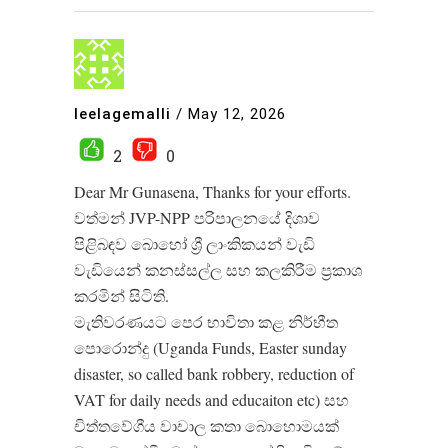
leelagemalli
/
May 12, 2026
2
0
Dear Mr Gunasena, Thanks for your efforts.
වත්මන් JVP-NPP පරිපාලනයේ දිශාව
පිළිබඳව බොහෝ ශ්‍රී ලාංකිකයන් වැඩි
වැඩියෙන් කනස්සල්ල සහ කලකිරීම ප්‍රකාශ
කරමින් සිටිති.
මැතිවරණයට පෙර භාවිතා කළ නිර්භීත
පොරොන්දු (Uganda Funds, Easter sunday
disaster, so called bank robbery, reduction of
VAT for daily needs and educaiton etc) සහ
චිත්තවේගීය වාචාල කතා බොහොමයක්