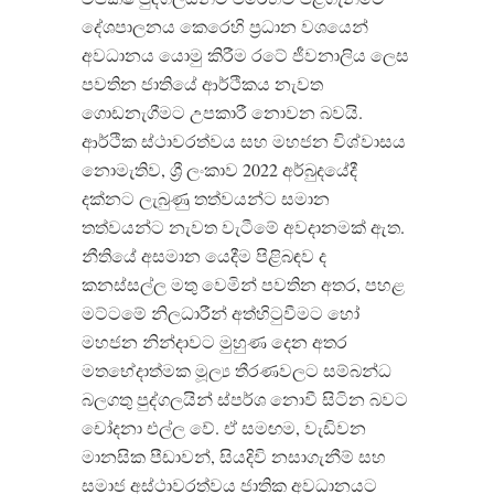
දේශපාලනය කෙරෙහි ප්‍රධාන වශයෙන්
අවධානය යොමු කිරීම රටේ ජීවනාලිය ලෙස
පවතින ජාතියේ ආර්ථිකය නැවත
ගොඩනැගීමට උපකාරී නොවන බවයි.
ආර්ථික ස්ථාවරත්වය සහ මහජන විශ්වාසය
නොමැතිව, ශ්‍රී ලංකාව 2022 අර්බුදයේදී
දක්නට ලැබුණු තත්වයන්ට සමාන
තත්වයන්ට නැවත වැටීමේ අවදානමක් ඇත.
නීතියේ අසමාන යෙදීම පිළිබඳව ද
කනස්සල්ල මතු වෙමින් පවතින අතර, පහළ
මට්ටමේ නිලධාරීන් අත්හිටුවීමට හෝ
මහජන නින්දාවට මුහුණ දෙන අතර
මතභේදාත්මක මූල්‍ය තීරණවලට සම්බන්ධ
බලගතු පුද්ගලයින් ස්පර්ශ නොවී සිටින බවට
චෝදනා එල්ල වේ. ඒ සමඟම, වැඩිවන
මානසික පීඩාවන්, සියදිවි නසාගැනීම් සහ
සමාජ අස්ථාවරත්වය ජාතික අවධානයට