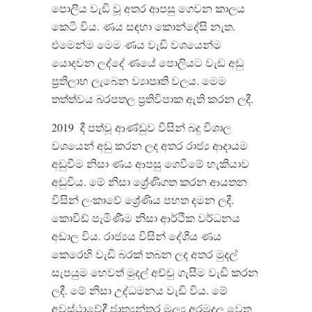
පොලිය වැඩි වූ අතර ආපසු ගෙවන කාලය
කෙටි විය
.
ණය සඳහා කොන්දේසි නැත
.
එමෙන්ම මෙම ණය වැඩි වශයෙන්ම
යොදවන ලද්දේ ණයේ පොලියට වැඩ අඩු
ප්
රතිලාභ ලැබෙන ව්
යාපෘති වලය
.
මෙම
තත්ත්වය බරපතල ප්
රතිවිපාක ඇති කරන ලදී
.
2019
දී පත්වූ ආණ්ඩුව විසින් බදු විශාල
වශයෙන් අඩු කරන ලද අතර රාජ්
ය ආදායම
අඩුවීම නිසා ණය ආපසු ගෙවීමේ හැකියාව
අඩුවිය
.
මේ නිසා ශ්
රේණිගත කරන ආයතන
විසින් ලංකාවේ ශ්
රේණිය පහත දමන ලදී
.
කොවිඩ් පැමිණීම නිසා ආර්ථික වර්ධනය
අඩාල විය
.
රාජ්
යය විසින් දේශීය ණය
කෙරෙහි වැඩි බරක් තබන ලද අතර මුදල්
සැපයුම හෙවත් මුදල් අච්චු ගැසීම වැඩි කරන
ලදී
.
මේ නිසා උද්ධමනය වැඩි විය
.
මේ
අවස්ථාවේදී ජාත්
යන්තර මූල්
ය අරමුදල වෙත