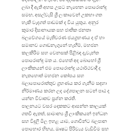
ලබා දී ඇති අහස උසට නැඟෙන පොරොන්දු
සමඟ, අසල්වැසි ශ්‍රී ලංකාවෙන් උකහා ගත
හැකි වැදගත් පාඩමක් ද විය යුතුය. අනුර
කුමාර දිසානායක සහ ජාතික ජනතා
බලවේගයේ මැතිවරණ ජයග්‍රහණය ද ඒ හා
සමානව ගොඩනැගුනේ හැඟීම්, මහජන
කලකිරීම සහ වෙනසක් පිළිබඳ දැවැන්ත
පොරොන්දු මත ය. එහෙත් අද බොහෝ ශ්‍රී
ලාංකිකයන් එම පොරොන්දු යථාර්ථවාදී ද
නැතහොත් මහජන කෝපය සහ
බලාපොරොත්තුව ග්‍රහණය කර ගැනීම සඳහා
නිර්මාණය කරන ලද දේශපාලන සටන් පාඨ ද
යන්න විවෘතව ප්‍රශ්න කරති.
පාලනයට වසර දෙකකට ආසන්න කාලයක්
ගතවී ඇතත්, සාමාන්‍ය ශ්‍රී ලාංකිකයන් ඉන්ධන
සහ විදුලි මිල ඉහළ යාම, ගොවීන්ට බලපාන
පොහොර හිඟය, ඖෂධ පිරිවැය වැඩිවීම සහ