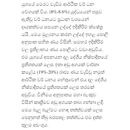
යුගයේ මෙරට වැඩිම ආර්ථික වර් ධන
වේගයක් විය
. (8%-8.6%)
යුද්ධයෙන් පසුව
ඇතිවූ වර් ධනයට ප්
රධාන වශයෙන්
දායකත්වය සපයන ලද්දේ ඉදිකිරීම් ක්ෂේත්
යයි
.
මෙය මුල්
යනය කරන ලද්දේ ඉහළ පොලි
අනුපාත සහිත ණය විසිනි
.
සමහර ඉදිකිරීම්
වල ප්
රතිලාභය ණය පොලියට වඩා අඩුවිය
.
එම යුගයේ අපනයන දල දේශීය නිෂ්පාදිතයේ
ප්
රතිශතයක් ලෙස ඉතා අඩු අගයක් වාර්තා
කළේය
(19%-20%)
රාජ්
ය ණය වැඩිවූ නමුත්
ආර්ථික වර් ධනය හේතුවෙන් එය දල දේශීය
නිෂ්පාදිතයේ ප්
රතිශතයක් ලෙස තරමක්
අඩුවිය
.
විනිමය අනුපාතය මහා බැංකුව
විසින් කෘත්
රිමව අඩු අගයක තබා ගන්නා ලදී
.
මෙය බැලූ බැල්මට හොඳ තත්ත්වයක් ලෙස
පෙනුනත් තිබු බරපතල තත්ත්වය එම දත්ත
තුලම අඩංගුය
.