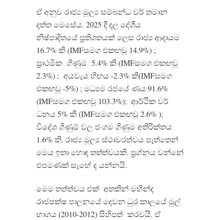
ඒ අනුව රාජ්‍ය මූල්‍ය සම්බන්ධ වර් තමාන
දත්ත මෙසේය
.
2025
දී දල දේශීය
නිෂ්පාදිතයේ ප්
රතිශතයක් ලෙස රාජ්
ය ආදායම
16.7%
කි
(IMF
සමග එකඟවූ
14.9%) ;
ප්
රාථමික
ගිණුම
5.4%
කි
(IMF
සමග එකඟවූ
2.3%) ;
අයවැය හිඟය
-2.3%
කි
(IMF
සමග
එකඟවූ
-5%) ;
මධ්
යම රජයේ ණය
91.6%
(IMF
සමග එකඟවූ
103.3%);
ආර්ථික වර්
ධනය
5%
කි
(IMF
සමග එකඟවූ
2.6% );
විදේශ ගිණුම් වල ජංගම ගිණුම අතිරික්තය
1.6%
කි
.
රාජ්
ය මූල්
ය ස්ථාවරත්වය පැත්තෙන්
මෙය ඉතා හොඳ තත්ත්වයකි
.
ප්
රශ්නය වන්නේ
එපමණක් සෑහේ ද යන්නයි
.
මෙම තත්ත්වය එක්
අතකින් මහින්ද
රාජපක්ෂ පාලනයේ දෙවන ධුර කාලයේ මුල්
භාගය
(2010-2012)
සිහිපත්
කරවයි
.
ඒ