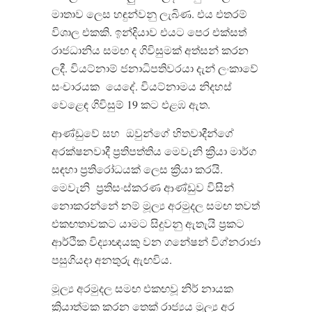
මාතාව ලෙස හඳුන්වනු ලැබිණ
.
එය එතරම්
විශාල එකකි
.
ඉන්දියාව එයට පෙර එක්සත්
රාජධානිය සමඟ ද ගිවිසුමක් අත්සන් කරන
ලදී
.
වියට්නාම් ජනාධිපතිවරයා දැන් ලංකාවේ
සංචාරයක
යෙදේ
.
වියට්නාමය නිදහස්
වෙළෙඳ ගිවිසුම්
19
කට එළඹ ඇත
.
ආණ්ඩුවේ සහ
ඔවුන්ගේ හිතවාදීන්ගේ
අරක්ෂනවාදී ප්
රතිපත්තිය මෙවැනි ක්
රියා මාර්ග
සඳහා ප්
රතිරෝධයක් ලෙස ක්
රියා කරයි
.
මෙවැනි
ප්
රතිසංස්කරණ ආණ්ඩුව විසින්
නොකරන්නේ නම් මූල්
ය අරමුදල සමඟ තවත්
එකඟතාවකට යාමට සිදුවනු ඇතැයි ප්
රකට
ආර්ථික විද්
යාඥයකු වන ගනේෂන් විග්නරාජා
පසුගියදා අනතුරු ඇඟවිය
.
මූල්
ය අරමුදල සමඟ එකඟවූ නිර් නායක
ක්
රියාත්මක කරන තෙක් රාජ්
යය මූල්
ය අර