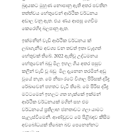
බුදයකට මුහුණ නොපානු ඇති අතර පවතින
තත්ත්වය හේතුවෙන් ආර්ථික වර්ධනය
අඩාල වනු ඇත
.
එය ණය ආපසු ගෙවීම
කෙරෙහිද බලපානු ඇත
.
ඉක්මනින් වැඩි ආර්ථික වර්ධනය ක්
ලබාගැනීම අවශ්
ය වන තවත් ඉතා වැදගත්
හේතුවක් තිබේ
. 2022
ඇතිවූ උද්ධමනය
හේතුවෙන් බඩු මිල ඉහල ගිය අතර පසුව
කලින් වැඩි වූ බඩු
මිල දැනෙන තරමින් අඩු
වුයේ නැත
.
මේ නිසා රටේ විශාල පිරිසක් දරිද්
රේඛාවෙන් පහතට වැටී තිබේ
.
මේ පිරිස දරිද්
මට්ටමෙන් ඉහලට ගත හැක්කේ ඉක්මන්
ආර්ථික වර්ධනයක් මගින් සහ එම
වර්ධනයේ ප්
රතිලාභ ජනතාවට ගලා යාමට
සැලැස්වීමෙනි
.
ආණ්ඩුවට මේ පිළිබඳව කිසිම
අවබෝධයක් තිබෙන බව පෙනෙන්නට