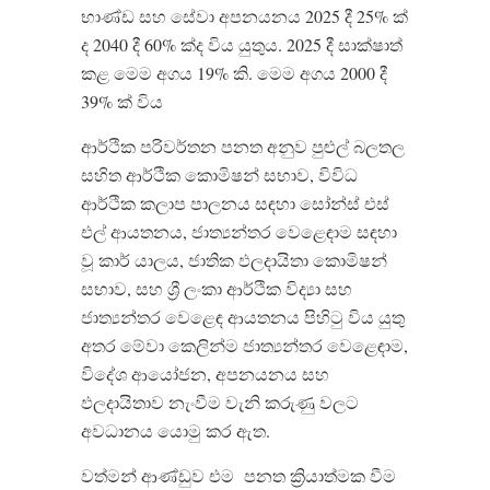
භාණ්ඩ සහ සේවා අපනයනය
2025
දී
25%
ක්
ද
2040
දී
60%
ක්ද විය යුතුය
. 2025
දී සාක්ෂාත්
කළ මෙම අගය
19%
කි
.
මෙම අගය
2000
දී
39%
ක් විය
ආර්ථික පරිවර්තන පනත අනුව පුළුල් බලතල
සහිත ආර්ථික කොමිෂන් සභාව
,
විවිධ
ආර්ථික කලාප පාලනය සඳහා සෝන්ස් එස්
එල් ආයතනය
,
ජාත්
යන්තර වෙළෙඳාම සඳහා
වූ කාර් යාලය
,
ජාතික ඵලදායිතා කොමිෂන්
සභාව
,
සහ ශ්
රී ලංකා ආර්ථික විද්
යා සහ
ජාත්
යන්තර වෙළෙඳ ආයතනය පිහිටු විය යුතු
අතර මේවා කෙලින්ම ජාත්
යන්තර වෙළෙඳාම
,
විදේශ ආයෝජන
,
අපනයනය සහ
ඵලදායිතාව නැංවීම වැනි කරුණු වලට
අවධානය යොමු කර ඇත
.
වත්මන් ආණ්ඩුව එම
පනත ක්
රියාත්මක වීම