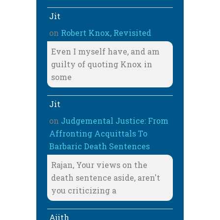
Jit
on
Robert Knox, Revisited
Even I myself have, and am
guilty of quoting Knox in
some
Jit
on
Judgemental Justice: From
Affronting Acquittals To
Barbaric Death Sentences
Rajan, Your views on the
death sentence aside, aren't
you criticizing a
Ajith