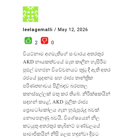
leelagemalli
/
May 12, 2026
2
0
වියට්නාම අගමැතිගේ සංචාරය අතරතුර
AKD නායකත්වයේ මෑත කාලීන හැසිරීම
පුළුල් මහජන විවේචනයට තුඩු දී ඇති අතර
රජයේ සූදානම සහ රාජ්‍ය තාන්ත්‍රික
පරිණතභාවය පිළිබඳව බරපතල
කනස්සල්ලක් මතු කර තිබේ. නිරීක්ෂකයින්
සඳහන් කළේ, AKD මූලික රාජ්‍ය
ප්‍රොටෝකෝලය ගැන හුරුපුරුදු බවක්
නොපෙනුණු බවයි, විශේෂයෙන් නිල
කටයුතු අතරතුර කැබිනට් මණ්ඩලයේ
සාමාජිකයින් නිසි ලෙස හඳුන්වා දීමට