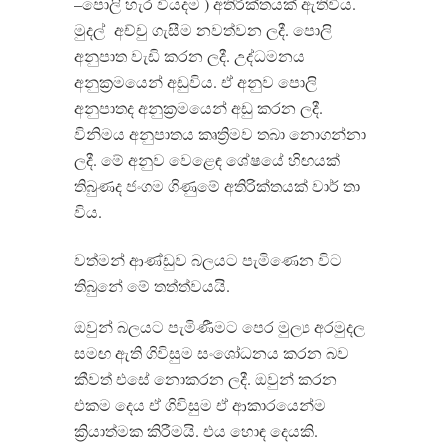
–
පොලි හැර වියදම
)
අතිරික්තයක් ඇතිවිය
.
මුදල්
අච්චු ගැසීම නවත්වන ලදී
.
පොලි
අනුපාත වැඩි කරන ලදී
.
උද්ධමනය
අනුක්
රමයෙන් අඩුවිය
.
ඒ අනුව පොලි
අනුපාතද අනුක්
රමයෙන් අඩු කරන ලදී
.
විනිමය අනුපාතය කෘත්
රිමව තබා නොගන්නා
ලදී
.
මේ අනුව වෙළෙඳ ශේෂයේ හිඟයක්
තිබුණද ජංගම ගිණුමේ අතිරික්තයක් වාර් තා
විය
.
වත්මන් ආණ්ඩුව බලයට පැමිණෙන විට
තිබුනේ මේ තත්ත්වයයි
.
ඔවුන් බලයට පැමිණීමට පෙර මුල්
ය අරමුදල
සමඟ ඇති ගිවිසුම සංශෝධනය කරන බව
කීවත් එසේ නොකරන ලදී
.
ඔවුන් කරන
එකම දෙය ඒ ගිවිසුම ඒ ආකාරයෙන්ම
ක්
රියාත්මක කිරීමයි
.
එය හොඳ දෙයකි
.