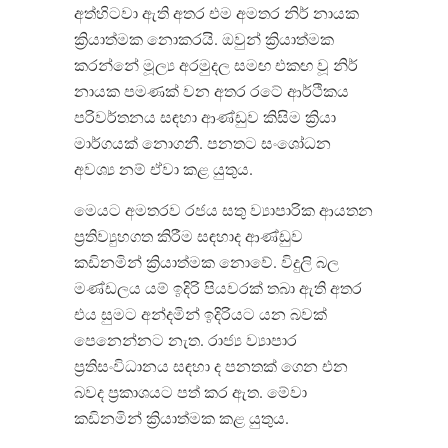
අත්හිටවා ඇති අතර එම අමතර නිර් නායක
ක්
රියාත්මක නොකරයි
.
ඔවුන් ක්
රියාත්මක
කරන්නේ මූල්
ය අරමුදල සමඟ එකඟ වූ නිර්
නායක පමණක් වන අතර රටේ ආර්ථිකය
පරිවර්තනය සඳහා ආණ්ඩුව කිසිම ක්
රියා
මාර්ගයක් නොගනී
.
පනතට සංශෝධන
අවශ්
ය නම් ඒවා කළ යුතුය
.
මෙයට අමතරව රජය සතු ව්
යාපාරික ආයතන
ප්
රතිව්
යුහගත කිරීම සඳහාද ආණ්ඩුව
කඩිනමින් ක්
රියාත්මක නොවේ
.
විදුලි බල
මණ්ඩලය යම් ඉදිරි පියවරක් තබා ඇති අතර
එය සුමට අන්දමින් ඉදිරියට යන බවක්
පෙනෙන්නට නැත
.
රාජ්
ය ව්
යාපාර
ප්
රතිසංවිධානය සඳහා ද පනතක් ගෙන එන
බවද ප්
රකාශයට පත් කර ඇත
.
මේවා
කඩිනමින් ක්
රියාත්මක කළ යුතුය
.