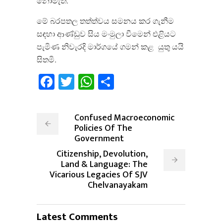
නොමැත
.
මේ බරපතල තත්ත්වය සමනය කර ගැනීම
සඳහා ආණ්ඩුව සිය මංමුලා වීමෙන් එළියට
පැමිණ නිවැරදි මාර්ගයේ ගමන් කළ
යුතු යයි
සිතමි
.
Facebook
Twitter
WhatsApp
Share
Confused Macroeconomic
Policies Of The
Government
Citizenship, Devolution,
Land & Language: The
Vicarious Legacies Of SJV
Chelvanayakam
Latest Comments