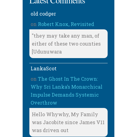
Latest Comments
old codger
on
Robert Knox, Revisited
"they may take any man, of
either of these two counties
[Udunuwara
LankaScot
on
The Ghost In The Crown:
Why Sri Lanka’s Monarchical
Impulse Demands Systemic
Overthrow
Hello Whywhy, My Family
was Jacobite since James V11
was driven out