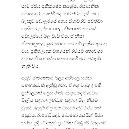
යාම රජය ප්
රතික්ෂේප කළේය
.
රසායනික
පොහොර ගෙන්වීමද
නවත්වන ලදී
.
මහ
බැංකුව ඩොලරයේ අගය ස්ථාවරව පවත්වා
ගැනීමට උත්සාහ කළ නිසා කළු කඩයේ
ඩොලරයේ මිල වැඩි විය
.
ඒ නිසා
නිත්
යානුකුල ක්
රම හරහා ඩොලර් ලැබීම අඩාල
විය
.
ප්
රතිඵලයක් වශයෙන් රජයට අත්
යවශ්
ආනයනික භාන්ඩ සඳහා ගෙවීමට ඩොලර්
නැති විය
.
පසුව ජාත්
යන්තර මුල්
ය අරමුදල සමඟ
එකඟතාවක් ඇතිවූ අතර ඒ අනුව බදු ද එහි
ප්
රතිඵලයක් ලෙස රාජ්
ය ආදායමද වැඩිවිය
.
විදුලිය සඳහාද ඉන්ධන සඳහාද මිල නියම
වුයේ ගැනුම් මිල සහ වියදම අඩු කිරීමෙන්
පසුවය
.
රාජ්
ය වියදම් බොහෝ සෙයින් සිමා
කරන ලදී
.
ඒ අනුව ප්
රාථමික ගිණුමේ
(
ආදායම