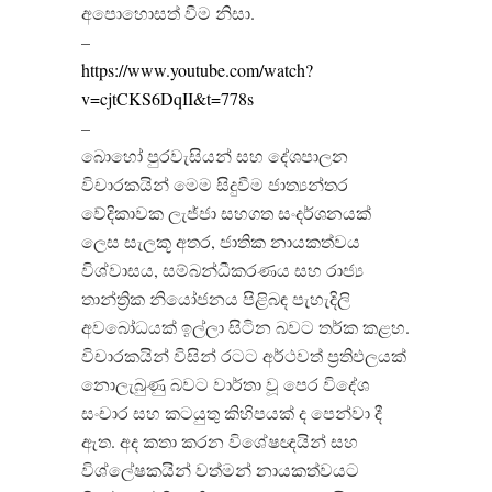
අපොහොසත් වීම නිසා.
–
https://www.youtube.com/watch?
v=cjtCKS6DqII&t=778s
–
බොහෝ පුරවැසියන් සහ දේශපාලන
විචාරකයින් මෙම සිදුවීම ජාත්‍යන්තර
වේදිකාවක ලැජ්ජා සහගත සංදර්ශනයක්
ලෙස සැලකූ අතර, ජාතික නායකත්වය
විශ්වාසය, සම්බන්ධීකරණය සහ රාජ්‍ය
තාන්ත්‍රික නියෝජනය පිළිබඳ පැහැදිලි
අවබෝධයක් ඉල්ලා සිටින බවට තර්ක කළහ.
විචාරකයින් විසින් රටට අර්ථවත් ප්‍රතිඵලයක්
නොලැබුණු බවට වාර්තා වූ පෙර විදේශ
සංචාර සහ කටයුතු කිහිපයක් ද පෙන්වා දී
ඇත. අද කතා කරන විශේෂඥයින් සහ
විශ්ලේෂකයින් වත්මන් නායකත්වයට