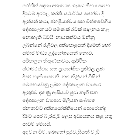
රෝගීන් සඳහා අත්‍යවශ්‍ය ඖෂධ හිඟය සමඟ
දිගටම අරගල කරති. යථාර්ථය පෙන්වා දී
ඇත්තේ කථා, ජනප්‍රියත්වය සහ චිත්තවේගීය
දේශපාලනයට පමණක් රටක් පාලනය කළ
නොහැකි බවයි. නායකත්වය මනිනු
ලබන්නේ රැලිවල අත්පොළසන් දීමෙන් හෝ
සමාජ මාධ්‍ය උද්යෝගයෙන් නොව,
පරිපාලන නිපුණතාවය, ආර්ථික
ස්ථාවරත්වය සහ ප්‍රායෝගික ප්‍රතිඵල ලබා
දීමේ හැකියාවෙනි. නළු නිළියන් විසින්
මෙහෙයවනු ලබන දේශපාලන ව්‍යාපාර
ඇතුළුව දකුණු ආසියාව පුරා නැගී එන
දේශපාලන ව්‍යාපාර මිලියන සංඛ්‍යාත
ජනතාවට අතිශයෝක්තියෙන් පොරොන්දු
දීමට පෙර බැරෑරුම් ලෙස අධ්‍යයනය කළ යුතු
පාඩම මෙයයි.
අද වන විට, බොහෝ පුරවැසියන් වැඩි