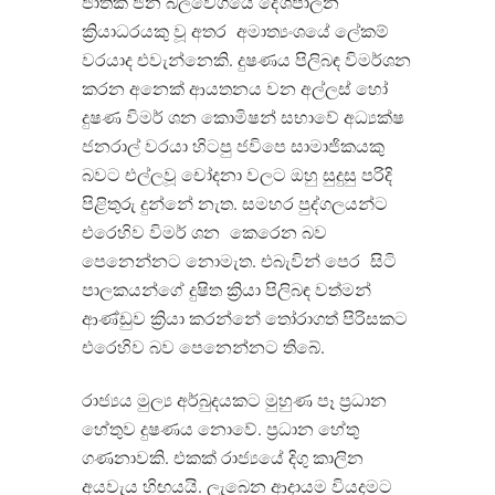
ජාතික ජන බලවේගයේ දේශපාලන
ක්
රියාධරයකු වූ අතර
අමාත්
යංශයේ ලේකම්
වරයාද එවැන්නෙකි
.
දුෂණය පිලිබඳ විමර්ශන
කරන අනෙක් ආයතනය වන අල්ලස් හෝ
දුෂණ විමර් ශන කොමිෂන් සභාවේ අධ්
යක්ෂ
ජනරාල් වරයා හිටපු ජවිපෙ සාමාජිකයකු
බවට එල්ලවූ චෝදනා වලට ඔහු සුදුසු පරිදි
පිළිතුරු දුන්නේ නැත
.
සමහර පුද්ගලයන්ට
එරෙහිව විමර් ශන
කෙරෙන බව
පෙනෙන්නට නොමැත
.
එබැවින් පෙර
සිටි
පාලකයන්ගේ දුෂිත ක්
රියා පිලිබඳ වත්මන්
ආණ්ඩුව ක්
රියා කරන්නේ තෝරාගත් පිරිසකට
එරෙහිව බව පෙනෙන්නට තිබේ
.
රාජ්
යය මුල්
ය අර්බුදයකට මුහුණ පෑ ප්
රධාන
හේතුව දුෂණය නොවේ
.
ප්
රධාන හේතු
ගණනාවකි
.
එකක් රාජ්
යයේ දිගු කාලින
අයවැය හිඟයයි
.
ලැබෙන ආදායම වියදමට