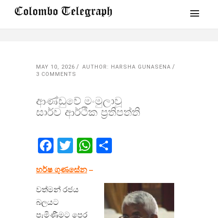
MAY 10, 2026
AUTHOR: HARSHA GUNASENA
3 COMMENTS
ආණ්ඩුවේ මංමුලාවූ
සාර්ව ආර්ථික ප්‍රතිපත්ති
Facebook
Twitter
WhatsApp
Share
හර්ෂ ගුණසේන
–
වත්මන් රජය
බලයට
පැමිණීමට පෙර