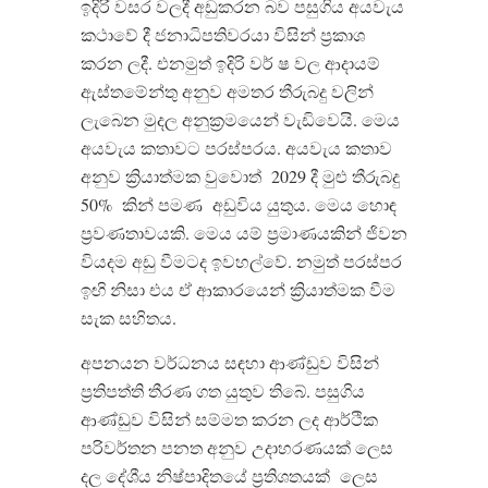
ඉදිරි වසර වලදී අඩුකරන බව පසුගිය අයවැය
කථාවේ දී ජනාධිපතිවරයා විසින් ප්‍රකාශ
කරන ලදී
.
එනමුත් ඉදිරි වර් ෂ වල ආදායම්
ඇස්තමේන්තු අනුව අමතර තීරුබදු වලින්
ලැබෙන මුදල අනුක්‍රමයෙන් වැඩිවෙයි
.
මෙය
අයවැය කතාවට පරස්පරය
.
අයවැය කතාව
අනුව ක්‍රියාත්මක වුවොත්
2029
දී මුළු තීරුබදු
50%
කින් පමණ
අඩුවිය යුතුය
.
මෙය හොඳ
ප්‍රවණතාවයකි
.
මෙය යම් ප්‍රමාණයකින් ජිවන
වියදම අඩු වීමටද ඉවහල්වේ
.
නමුත් පරස්පර
ඉඟි නිසා එය ඒ ආකාරයෙන් ක්‍රියාත්මක වීම
සැක සහිතය
.
අපනයන වර්ධනය සඳහා ආණ්ඩුව විසින්
ප්
රතිපත්ති තීරණ ගත යුතුව තිබේ
.
පසුගිය
ආණ්ඩුව විසින් සම්මත කරන ලද ආර්ථික
පරිවර්තන පනත අනුව උදාහරණයක් ලෙස
දල දේශීය නිෂ්පාදිතයේ ප්‍රතිශතයක්
ලෙස