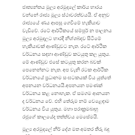
ජාත්
යන්තය මුල්
ය අරමුදලේ කාර්ය භාරය
වන්නේ රාජ්
ය මූල්
ය ස්ථාවරත්වයයි
.
ඒ අනුව
රාජ්
යයේ ණය ආපසු ගෙවීමේ හැකියාව
වැඩිවේ
.
රටේ ආර්ථිකයේ සම්පුර් න පාලනය
මුල්
ය අරමුදලට භාරදී නිශ්ශබ්දව සිටීමේ
හැකියාවක් ආණ්ඩුවට නැත
.
රටේ ආර්ථික
වර්ධනය සඳහා ආණ්ඩුව කටයුතු කල යුතුය
.
මේ ආණ්ඩුව එසේ කටයුතු කරන බවක්
පෙනෙන්නට නැත
.
අප වැනි රටක ආර්ථික
වර්ධනයේ ප්
රධානම සංඝටකයක් විය යුත්තේ
අපනයන වර්ධනයයි
.
අපනයන පමණක්
වර්ධනය කළ නොහැක
.
ඒ සමගම ආනයන
ද වර්ධනය වේ
.
එහි තේරුම නම් වෙළෙඳාම
වර්ධනය විය යුතුය
.
මහා පරාක්
රමබාහු
රජුගේ කාලයේද තත්ත්වය මෙසේමයි
.
මූල්‍ය අරමුදලේ නිර් දේශ මත අමතර තීරු බදු