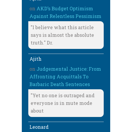
on
AKD’s Budget Optimism
Against Relentless Pessimism
"I believe what this article
says is almost the absolute
truth." Dr.
Ajith
on
Judgemental Justice: From
Affronting Acquittals To
Barbaric Death Sentences
"Yet no one is outraged and
everyone is in mute mode
about
Leonard