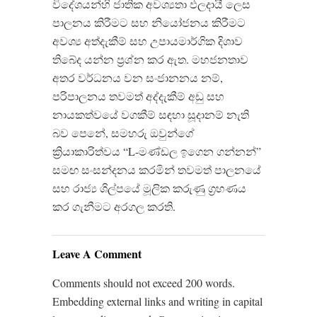
විදේශයන්හි ජාතික අවශ්‍යතා ඵලදායී ලෙස
පාලනය කිරීමට සහ නියෝජනය කිරීමට
අවශ්‍ය අත්දැකීම් සහ උපායමාර්ගික දිශාව
තිබේද යන්න ප්‍රශ්න කර ඇත. මහජනතාව
අතර වර්ධනය වන සංජානනය නම්,
පරිපාලනය තවමත් අද්දැකීම් අඩු සහ
නායකත්වයේ වගකීම් සඳහා සූදානම් නැති
බව පෙනේ, සමහරු ඔවුන්ගේ
ක්‍රියාකාරිත්වය “L-මණ්ඩල ඉගෙන ගන්නන්”
සමඟ සංසන්දනය කරමින් තවමත් පාලනයේ
සහ රාජ්‍ය ශිල්පයේ මූලික කරුණු ග්‍රහණය
කර ගැනීමට අරගල කරති.
Leave A Comment
Comments should not exceed 200 words.
Embedding external links and writing in capital