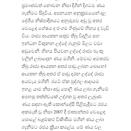
ප්
රමාණවත් නොවන නිසා දිගින් දිගටම ණය
ගැනීමට සිදුවිය
.
අපනයන අනුක්
රමයෙන් දල
දේශීය නිෂ්පාදිතයට අනුරූපව අඩු වූ අතර
වෙළෙඳ ශේෂය ද ජංගම ගිණුමේ හිඟය ද වැඩි
විය
.
රාජ්
ය ආයතන සතුව තිබු විදුලිය සහ
ඉන්ධන වීකුනන ලද්දේ ගැනුම් මිලට වඩා
අඩුවෙනි
.
හිඟය පියවන ලද්දේ රාජ්
ය බැංකු
වලින් ලබාදෙන ණය මගිනි
.
මේවාට අමතරව
තිබු රාජ්
ය ආයතන අතර පාඩු ලබන බොහෝ
ආයතන තිබු අතර ඒ පාඩු දරන ලද්දේ රාජ්
අයවැය මගිනි
.
රටේ ඒක පුද්ගල ආදායම
ඉහළ යාම නිසා අඩු පොලි ණය ලබා ගැනීමේ
අපහසු තත්ත්වයක් උද්ගත වූ අතර ලැබුණ
ණය සඳහා ඇති කොන්දේසි පිළිපැදීමට රජය
අකමැති වූ නිසා
2007
දී ජාත්
යන්තර වෙළෙඳ
පොළේ බැඳුම්කර විකිණීම මගින් ණය ලබා
ගැනීමට රජය ක්
රියා කළේය
.
මේ ණය වල