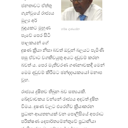
ජනතාවට ඒත්තු
ගැන්වුයේ රාජ්
යය
මුල්
ය අර්
බුදයකට මුහුණ
හර්ෂ ගුණසේන
පෑවේ පෙර සිටි
පාලකයන් ගේ
දුෂණ ක්
රියා නිසා බවත් ඔවුන් බලයට පැමිණි
පසු ඒවාට වගකිවයුතු අයට දඬුවම් කරන
බවත් ය
.
පෙර මැතිවරණ ගණනාවකදී මෙන්
මෙම දඬුවම් කිරීමට ඡන්දදායකයෝ මනාප
වූහ
.
රාජ්
යය දුෂිතව තිබුන බව සත්
යයකි
.
ඛේදවාචකය වන්නේ රාජ්‍යය අදටත් දුෂිත
වීමය
.
දුෂණ වලට එරෙහිව ක්
රියාකරන
ප්
රධාන ආයතනයක් වන පොලිසියේ අපරාධ
පරීක්ෂණ දෙපාර්තමේන්තුවේ ප්
රධානියා