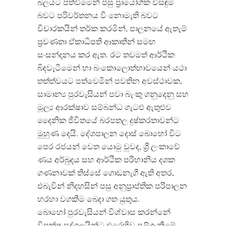
බලයට පත්වීමෙන් පසු ප්‍රායෝගික විසඳුම්
බවට පරිවර්තනය වී නොමැති බවට
විචාරකයින් තර්ක කරමින්, පාලනයේ ඇතැම්
ප්‍රවණතා ඒකාධිපති ආකෘතීන් සමඟ
සංසන්දනය කර ඇත. රට තවමත් ආර්ථික
බිඳවැටීමෙන් හා බංකොලොත්භාවයෙන් යථා
තත්ත්වයට පත්වෙමින් පවතින අවස්ථාවක,
සාමාන්‍ය පුරවැසියන් පවා බැංකු ගනුදෙනු සහ
මූල්‍ය ආරක්ෂාව සම්බන්ධ ගැටළු ඇතුළුව
දෛනික ජීවිතයේ බරපතල දුෂ්කරතාවන්ට
මුහුණ දෙයි. දේශපාලන දොස් බොහෝ විට
පෙර රජයන් වෙත යොමු වුවද, ශ්‍රී ලංකාවේ
ණය අර්බුදය සහ ආර්ථික පරිහානිය දශක
ගණනාවක් තිස්සේ ගොඩනැගී ඇති අතර,
එබැවින් නිදහසින් පසු අනුප්‍රාප්තික පරිපාලන
හරහා වගකීම බෙදා ගත යුතුය.
බොහෝ පුරවැසියන් විශ්වාස කරන්නේ
විපක්ෂ පුද්ගලයින්ට එරෙහිව පළිගැනීමේ