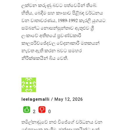
ලක්වන කරුණු බවට පත්වෙමින් තිබේ.
භීතිය, බෙදීම සහ කාංසාව පිළිබඳ වර්ධනය
වන වාතාවරණය, 1989-1992 කැරලි යුගයට
සම්බන්ධ නොසන්සුන්තාව ඇතුළුව ශ්‍රී
ලංකාවේ අතීතයේ ප්‍රචණ්ඩකාරී
කාලපරිච්ඡේදවල වේදනාකාරී මතකයන්
නැවත ඇති කරන බවට සමහර
නිරීක්ෂකයින් බිය වෙති.
leelagemalli
/
May 12, 2026
2
0
තමිල්නාඩුවේ නළු විජේගේ වර්ධනය වන
දේශපාලන නැගීම, ඡන්දදායකයින්ට දැන්