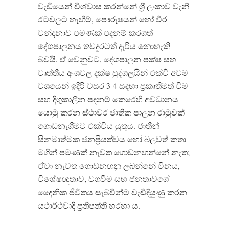
වැඩියෙන් විශ්වාස කරන්නේ ශ්‍රී ලංකාව වැනි
රටවලට හැඟීම්, පෞරුෂයන් හෝ වීර
වන්දනාව පමණක් පදනම් කරගත්
දේශපාලනය තවදුරටත් දැරිය නොහැකි
බවයි. ඒ වෙනුවට, දේශපාලන පක්ෂ සහ
වෘත්තීය අංශවල දක්ෂ පුද්ගලයින් එක්වී අවම
වශයෙන් ඉදිරි වසර 3-4 සඳහා ප්‍රකෘතිමත් වීම
සහ දිගුකාලීන පදනම් කෙරෙහි අවධානය
යොමු කරන ස්ථාවර ජාතික පාලන රාමුවක්
ගොඩනැගීමට එක්විය යුතුය. ජාතීන්
සිනමාත්මක ජනප්‍රියත්වය හෝ බලවත් කතා
මගින් පමණක් නැවත ගොඩනඟන්නේ නැත;
ඒවා නැවත ගොඩනඟනු ලබන්නේ විනය,
විශේෂඥතාව, වගවීම සහ ජනතාවගේ
දෛනික ජීවිතය සැබවින්ම වැඩිදියුණු කරන
යථාර්ථවාදී ප්‍රතිපත්ති හරහා ය.