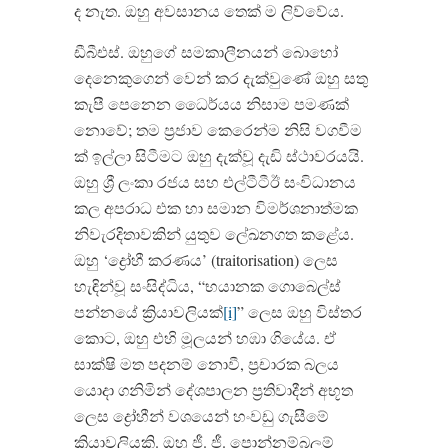
ද නැත. ඔහු අවසානය තෙක් ම ලිව්වේය.
ඩීබීඑස්. ඔහුගේ සමකාලීනයන් බොහෝ
දෙනෙකුගෙන් වෙන් කර දැක්වුණේ ඔහු සතු
කැපී පෙනෙන ධෛර්යය නිසාම පමණක්
නොවේ; තම ප්‍රජාව කෙරෙන්ම නිසි වගවීම
ක් ඉල්ලා සිටීමට ඔහු දැක්වූ දැඩි ස්ථාවරයයි.
ඔහු ශ්‍රී ලංකා රජය සහ එල්ටීටීඊ සංවිධානය
කල අපරාධ එක හා සමාන විමර්ශනාත්මක
නිවැරදිතාවකින් යුතුව ලේඛනගත කළේය.
ඔහු ‘ද්‍රෝහී කරණය’ (traitorisation) ලෙස
හැඳින්වූ සංසිද්ධිය, “භයානක ගොබෙල්ස්
පන්නයේ ක්‍රියාවලියක්
[i]
” ලෙස ඔහු විස්තර
කොට, ඔහු එහි මූලයන් හඹා ගියේය. ඒ
සාක්ෂි මත පදනම් නොවී, ප්‍රචාරක බලය
යොදා ගනිමින් දේශපාලන ප්‍රතිවාදීන් අභූත
ලෙස ද්‍රෝහීන් වශයෙන් හංවඩු ගැසීමේ
ක්‍රියාවලියකි. ඔහු ජී. ජී. පොන්නම්බලම්