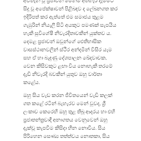
අවතැන් වූ ප්‍රජාවන් මෙන්ම අත්හැර දැමීමට
සිදු වූ අපේක්ෂාවන් පිළිබඳව ද ලේඛනගත කර
ඉදිරිපත් කර ඇත්තේ එම සමාජය තුළම
ගැඹුරින් නියැලී සිටි අයකුට පමණක් සැපයිය
හැකි සුවිශේෂී නිවැරදිතාවකින් යුක්තව ය.
දෙමළ ප්‍රජාවන් ඔවුන්ගේ ඓතිහාසික
වාසස්ථානවලින් ස්ථිර අන්දමින් විසිර යෑම
සහ ඒ හා බැඳුණු දේශපාලන ඛේදවාචක,
වෙන කිසිවකුට ළඟා විය නොහැකි තරමේ
දැඩි නිවැරදි බවකින් යුතුව ඔහු වාර්තා
කළේය.
ඔහු සිය වැඩ කරන ජීවිතයෙන් වැඩි කලක්
ගත කළේ රටින් බැහැරව මෙන් වුවද, ශ්‍රී
ලංකාව කෙරෙහි ඔහු තුළ තිබූ ආදරය හා එහි
ප්‍රජාතන්ත්‍රවාදී අනාගතය වෙනුවෙන් ඔහු
දැක්වූ කැපවීම කිසිදා හීන නොවීය. සිය
පිරිහෙන සෞඛ්‍ය තත්ත්වය නොතකා, සිය