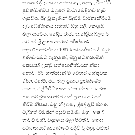
මාසයේ ශ්‍රී ලංකාව කම්පා කළ දෙමළ විරෝධී
ප්‍රචණ්ඩත්වය ඔහුගේ මාධ්‍යවේදී හඬ හැඩ
ගැස්වීය. සිදු වූ සැණින් සිදුවීම් වාර්තා කිරීමේ
දැඩි අධිෂ්ඨානය සහිතව ඔහු යලි කොළඹ
බලා ආවේය. ඉන්දීය රාජ්‍ය තාන්ත්‍රික බලපෑම
යටතේ ශ්‍රී ලංකා අපරාධ පරීක්ෂණ
දෙපාර්තමේන්තුව 1987 ඔක්තෝබරයේ ඔහුව
අත්අඩංගුවට ගැනුණේ, ඔහු සටන්කාමීන්
කෙරෙහි දැක්වූ පක්ෂපාතිත්වයක් නිසා
නොව, ඊට හාත්පසින් ම වෙනස් හේතුවක්
නිසා, එනම්, ඔහු නිල ප්‍රකාශ ප්‍රතික්ෂේප
කොට, එල්ටීටීඊ නායක ‘මහත්තයා’ සමඟ
කළ සම්මුඛ සාකච්ඡාවක් ප්‍රකාශයට පත්
කිරීම නිසාය. ඔහු නිදහස ලද්දේ දැඩි ජනතා
මැදිහත් වීමකින් පසුව පමණි. ඔහු 1988 දී
හාවඩ් විශ්වවිද්‍යාලය බලා පිටත් ව ගොස්
අවසානයේ කැනඩාවේ පදිංචි වූ ඔහු, වඩාත්