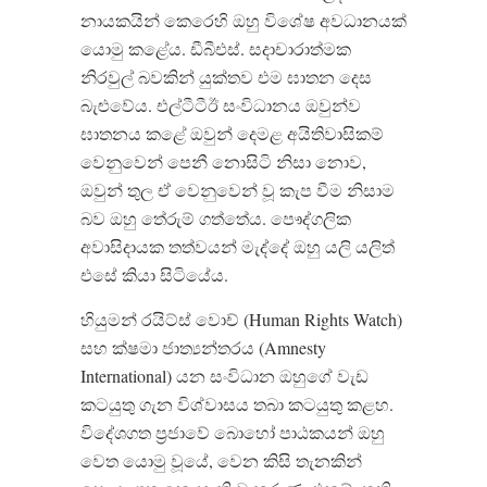
නායකයින් කෙරෙහි ඔහු විශේෂ අවධානයක්
යොමු කළේය. ඩීබීඑස්. සදාචාරාත්මක
නිරවුල් බවකින් යුක්තව එම ඝාතන දෙස
බැළුවේය. එල්ටීටීඊ සංවිධානය ඔවුන්ව
ඝාතනය කළේ ඔවුන් දෙමළ අයිතිවාසිකම්
වෙනුවෙන් පෙනී නොසිටි නිසා නොව,
ඔවුන් තුල ඒ වෙනුවෙන් වූ කැප වීම නිසාම
බව ඔහු තේරුම් ගත්තේය. පෞද්ගලික
අවාසිදායක තත්වයන් මැද්දේ ඔහු යලි යලිත්
එසේ කියා සිටියේය.
හියුමන් රයිට්ස් වොච් (Human Rights Watch)
සහ ක්ෂමා ජාත්‍යන්තරය (Amnesty
International) යන සංවිධාන ඔහුගේ වැඩ
කටයුතු ගැන විශ්වාසය තබා කටයුතු කළහ.
විදේශගත ප්‍රජාවේ බොහෝ පාඨකයන් ඔහු
වෙත යොමු වූයේ, වෙන කිසි තැනකින්