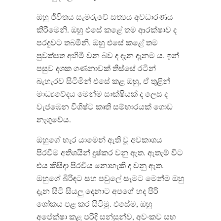
ඔහු ජීවිතය සැමරුවේ සත්‍යය අවධාරණය
කිරීමෙනි. ඔහු එසේ කළේ තම ආරක්ෂාව ද
පරදුවට තබමිනි. ඔහු එසේ කළේ තම
පුවත්පත අහිමි වන බව ද දැන දැනම ය. ඉන්
පසුව දශක ගණනාවක් තිස්සේ රටින්
බැහැරව සිටිමින් එසේ කළ ඔහු, ඒ තුළින්
මාධ්‍යවේදය මෙන්ම සාක්ෂියක් ද ලෙස ද
වැජඹෙන විශිෂ්ට කෘති සම්භාරයක් ගොඩ
නැගුවේය.
ඔහුගේ හැර යාමෙන් ඇති වූ අවකාශය
පිරවීම අතිශයින් දුෂ්කර වනු ඇත. ඇතැම් විට
එය කිසිදා පිරවිය නොහැකි ද වනු ඇත.
ඔහුගේ බිරිඳට සහ පවුලේ සැමට මෙන්ම ඔහු
දැන සිටි සියලු දෙනාට අපගේ හද පිරි
ශෝකය පළ කර සිටිමු. එසේම, ඔහු
අපේක්ෂා කළ පරිදි සන්සුන්ව, අවංකව සහ