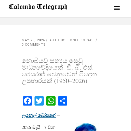
MAY 25, 2026
AUTHOR: LIONEL BOPAGE
0 COMMENTS
නොබියව සත්‍යය සෙවූ
මාධ්‍යවේදියෙක්: ඩී. බී. එස්.
ජෙයරාජ් වෙනුවෙන් පිදෙන
උපහාරයක් (1950–2026)
Facebook
Twitter
WhatsApp
Share
ලයනල් බෝපගේ
–
2026 මැයි 17 වන