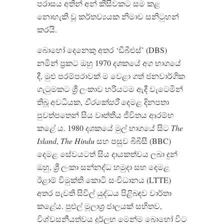
පරාසය අතින් අන් කිසිවකට සම කළ
නොහැකි වූ කර්තව්‍යයක නිමාව සනිටුහන්
කරයි.
බොහෝ දෙනෙකු අතර ‘ඩීබීඑස්’ (DBS)
නමින් ප්‍රකට ඔහු 1970 දශකයේ අග භාගයේ
දී, මුළු පරම්පරාවක් ම වෙළා ගත් ජනවාර්ගික
ගැටුමකට ශ්‍රී ලංකාව හරියටම ඇදී වැටෙමින්
තිබූ අවධියක,
වීරකේසරී
දෙමළ දිනපතා
පුවත්පතෙන් සිය වෘත්තීය ජීවිතය ආරම්භ
කළේ ය. 1980 දශකයේ මුල් භාගයේ සිට
The
Island
,
The Hindu
සහ පසුව බීබීසී (BBC)
දෙමළ සේවයටත් සිය දායකත්වය ලබා දුන්
ඔහු, ශ්‍රී ලංකා සන්නද්ධ හමුදා සහ දෙමළ
ඊළාම් විමුක්ති කොටි සංවිධානය (LTTE)
අතර පැවති සිවිල් යුද්ධය පිළිබඳව වාර්තා
කළේය. පුළුල් මූලාශ්‍ර ජාලයක් සහිතව,
විශ්වසනීයත්වය දුර්ලභ මෙන්ම බොහෝ විට