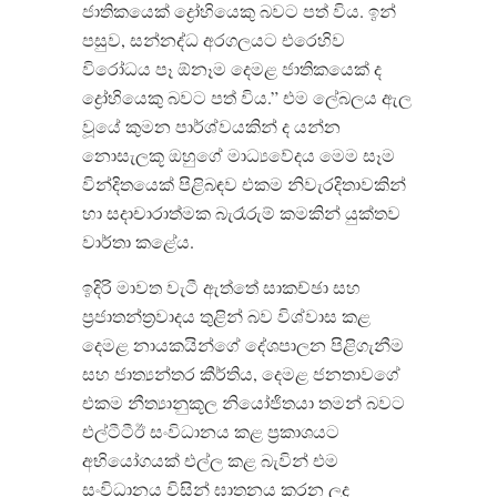
ජාතිකයෙක් ද්‍රෝහියෙකු බවට පත් විය. ඉන්
පසුව, සන්නද්ධ අරගලයට එරෙහිව
විරෝධය පෑ ඕනෑම දෙමළ ජාතිකයෙක් ද
ද්‍රෝහියෙකු බවට පත් විය.” එම ලේබලය ඇල
වූයේ කුමන පාර්ශ්වයකින් ද යන්න
නොසැලකූ ඔහුගේ මාධ්‍යවේදය මෙම සෑම
වින්දිතයෙක් පිළිබඳව එකම නිවැරදිතාවකින්
හා සදාචාරාත්මක බැරෑරුම් කමකින් යුක්තව
වාර්තා කළේය.
ඉදිරි මාවත වැටී ඇත්තේ සාකච්ඡා සහ
ප්‍රජාතන්ත්‍රවාදය තුළින් බව විශ්වාස කළ
දෙමළ නායකයින්ගේ දේශපාලන පිළිගැනීම
සහ ජාත්‍යන්තර කීර්තිය, දෙමළ ජනතාවගේ
එකම නීත්‍යානුකූල නියෝජිතයා තමන් බවට
එල්ටීටීඊ සංවිධානය කළ ප්‍රකාශයට
අභියෝගයක් එල්ල කළ බැවින් එම
සංවිධානය විසින් ඝාතනය කරන ලද