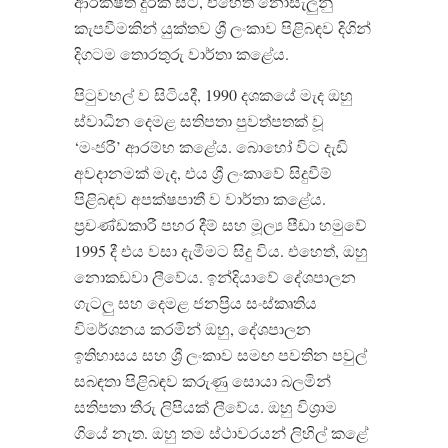
ආරක්ෂිත දුරක සිට, එහෙත් නොසැලුනු
කැපවීමකින් යුක්තව ශ්‍රී ලංකාව පිළිබඳව දිගින්
දිගටම තොරතුරු වාර්තා කළේය.
පිටුවහල් ව සිටියදී, 1990 දශකයේ මැද ඔහු
ස්වාධීන දෙමළ සතිපතා පුවත්පතක් වූ
‘මංජරී’ ආරම්භ කළේය. බොහෝ විට දැඩි
අවදානමක් මැද, එය ශ්‍රී ලංකාවේ සිදුවීම්
පිළිබඳව අපක්ෂපාතී ව වාර්තා කළේය.
ප්‍රචණ්ඩකාරී පහර දීම් සහ මූල්‍ය පීඩා හමුවේ
1995 දී එය වසා දැමීමට සිදු විය. එහෙත්, ඔහු
නොකඩවා ලීවේය. ඉන්දියාවේ දේශපාලන
ගැටලු සහ දෙමළ ජනප්‍රිය සංස්කෘතිය
විමර්ශනය කරමින් ඔහු, දේශපාලන
ඉතිහාසය සහ ශ්‍රී ලංකාව සමඟ පවතින පවුල්
සබඳතා පිළිබඳව කරුණු සොයා බලමින්
සතිපතා තීරු ලිපියක් ලීවේය. ඔහු විශ්‍රාම
ගියේ නැත. ඔහු තම ස්ථාවරයන් ලිහිල් කළේ