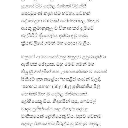
යුගයේ සිට දෙමළ එක්සත් විමුක්ති
පෙරමුණේ නැඟ ඒම හරහා, වෙනත්
දේශපාලන මාවතක් යෝජනා කළ ඕනෑම
අයකු ක්‍රමානුකූල ව විනාශ කර දැමීමේ
එල්ටීටීඊ ක්‍රියාවලිය දක්වා ද වූ මෙම
ක්‍රියාවලියේ ගමන් මග සොයා බැලීය.
ඔහුගේ අභාවයෙන් පසු බහුලව උපුටා දක්වා
ඇති එක් ඡේදයක, ඔහු මෙම ගමන් මග
තියුණු අන්දමින් සහ උපහාසාත්මක ව මෙසේ
සිතියම් ගත කළේය: “හතළිස් ගණන් වලදී,
‘පනහට පනහ’ (fifty-fifty) ප්‍රතිපත්තිය පිළි
නොගත් ඕනෑම දෙමළ ජාතිකයෙක්
ද්‍රෝහියෙකු විය. නිදහසින් පසු, ෆෙඩරල්
වාදය ප්‍රතික්ෂේප කළ ඕනෑම දෙමළ
ජාතිකයෙක් ද්‍රෝහියෙකු විය. පසුව වෙනම
දෙමළ රාජ්‍යයකට විරුද්ධ වූ ඕනෑම දෙමළ