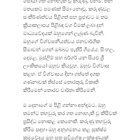
සොයා ගත නොහැකි වූ කරුණු, එනම්, තනි
මතයකට පමණක් සීමා නොවූ, කරුණුවල
සංකීර්ණත්වය පිළිගත් සහ ප්‍රජාවට ම තම
ක්‍රියාකලාපය පිළිබඳ වග වීමක් ලබා දුන්
මාධ්‍යවේදයක් ඔහුගෙන් ලැබුණ බැවිනි.
ඔහුගේ විශ්වසනීයත්වය ජනවාර්ගික
සීමාවන් ගෙන් ඔබ්බට පැතිරී ගියේය. සිංහල,
දෙමළ, මුස්ලිම් සහ බර්ගර් යන සියළු ශ්‍රී
ලාංකිකයෝ ඔහුව කියවූහ. ඔහුව විශ්වාස
කළහ. ඒ විශ්වාසය දිනා ගත්තේ දශක
ගණනාවක් තිස්සේ තොරතුරු විකෘති
කිරීමෙන් තොරව වාර්තා කිරීමෙනි.
ම දෙනාගේ ම පිළි ගන්නා අන්දමට, ඔහු
තමන්ට තහවුරු කර ගත නොහැකි වූ කිසිවක්
ප්‍රසිද්ධ නොකළ කෙනෙකි. කරුණු තහවුරු
කිරීම සඳහා ඔහු අනුගමනය කළ සූක්ෂ්ම
ක්‍රමවේදය ඔහු සතු සුවිශේෂ ලක්ෂණයක්