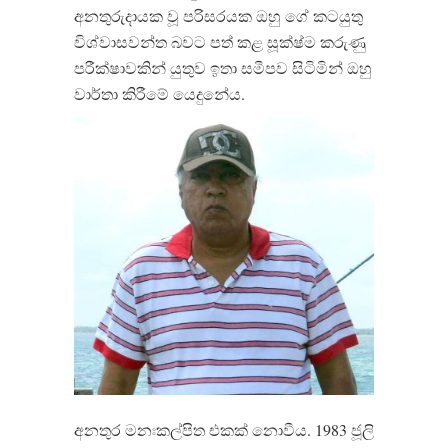
අනතුරුදායක වූ පරිසරයක ඔහු ගේ කටයුතු
විශ්වාසවන්ත බවට පත් කළ සූක්ෂ්ම කරුණු
පරීක්ෂාවකින් යුතුව ඉතා සමීපව සිටිමින් ඔහු
වාර්තා කිරීමේ යෙදුනේය.
අනතුර මනඃකල්පිත එකක් නොවීය. 1983 ජූලි