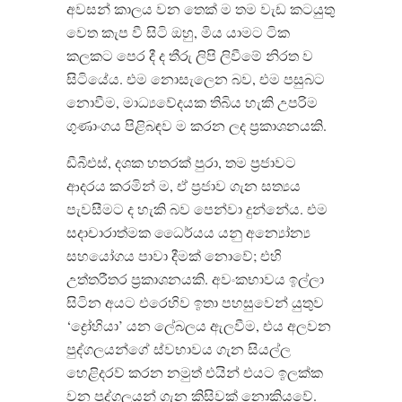
අවසන් කාලය වන තෙක් ම තම වැඩ කටයුතු
වෙත කැප වී සිටි ඔහු, මිය යාමට ටික
කලකට පෙර දී ද තීරු ලිපි ලිවීමේ නිරත ව
සිටියේය. එම නොසැලෙන බව, එම පසුබට
නොවීම, මාධ්‍යවේදයක තිබිය හැකි උපරිම
ගුණාංගය පිළිබඳව ම කරන ලද ප්‍රකාශනයකි.
ඩීබීඑස්, දශක හතරක් පුරා, තම ප්‍රජාවට
ආදරය කරමින් ම, ඒ ප්‍රජාව ගැන සත්‍යය
පැවසීමට ද හැකි බව පෙන්වා දුන්නේය. එම
සදාචාරාත්මක ධෛර්යය යනු අන්‍යෝන්‍ය
සහයෝගය පාවා දීමක් නොවේ; එහි
උත්තරීතර ප්‍රකාශනයකි. අවංකභාවය ඉල්ලා
සිටින අයට එරෙහිව ඉතා පහසුවෙන් යුතුව
‘ද්‍රෝහියා’ යන ලේබලය ඇලවීම, එය අලවන
පුද්ගලයන්ගේ ස්වභාවය ගැන සියල්ල
හෙළිදරව් කරන නමුත් එයින් එයට ඉලක්ක
වන පුද්ගලයන් ගැන කිසිවක් නොකියවේ.