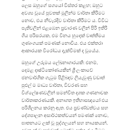
ලෙස ඔහුගේ සගයෝ විස්තර කළහ; ඔහුට
අවශ්‍ය වූයේ පුවතක් මුලින්ම වාර්තා කිරීමට
නොව, එය නිවැරදිව වාර්තා කිරීමට ය. විවිධ
පැතිවලින් එළඹෙන ප්‍රචාරණ වලින් පිරී ඉතිරී
ගිය පරිසරයක, එම විනය හුදෙක් වෘත්තීමය
ගුණාංගයක් පමණක් නොවීය. එය එක්තරා
ආකාරයක විරෝධය දැක්වීමක් ද වූයේය.
ඔහුගේ උරුමය ලේඛනාගාරයකි: එනම්,
දෙමළ දෘෂ්ටිකෝණයකින් ශ්‍රී ලංකාවේ
ජනවාර්ගික ගැටුම පිළිබඳව ලියැවුණු වඩාත්
පුළුල් ම මාධ්‍ය වාර්තා, විවරණ සහ
විශ්ලේෂණවලින් සමන්විත දශක ගණනාවක
වාර්තාකරණයකි. අනාගත ඉතිහාසඥයෝ එය
පරිශීලනය කරනු ඇත. එය ප්‍රචණ්ඩත්වය සහ
දේශපාලන අසාර්ථකත්වයන් පමණක් නොව,
ඝාතනයට ලක් වූ පුද්ගලයන් සහ නායකයන්,