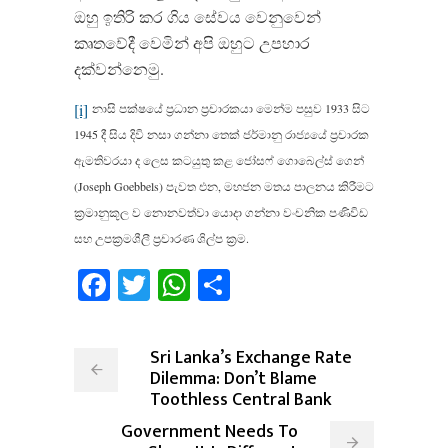
ඔහු ඉතිරි කර ගිය සේවය වෙනුවෙන්
කෘතවේදී වෙමින් අපි ඔහුට උපහාර
දක්වන්නෙමු.
[i]
නාසි පක්ෂයේ ප්‍රධාන ප්‍රචාරකයා මෙන්ම පසුව 1933 සිට
1945 දී සිය දිවි නසා ගන්නා තෙක් ජර්මානු රාජ්‍යයේ ප්‍රචාරක
ඇමතිවරයා ද ලෙස කටයුතු කළ ජෝසෆ් ගොබෙල්ස් ගෙන්
(
Joseph Goebbels)
පැවත එන, මහජන මතය පාලනය කිරීමට
ක්‍රමානුකූල ව නොනවත්වා යොදා ගන්නා වංචනික පණිවිඩ
සහ උපක්‍රමශීලී ප්‍රචාරණ ශිල්ප ක්‍රම.
Facebook
Twitter
WhatsApp
Share
Sri Lanka’s Exchange Rate
Dilemma: Don’t Blame
Toothless Central Bank
Government Needs To