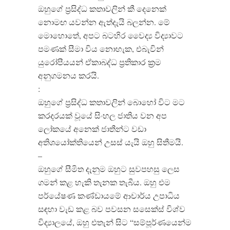
ඔහුගේ ප්‍රසිද්ධ කතාවලින් කී දෙනෙක්
නොමඟ යවන්න ඇත්දැයි බලන්න. මේ
මොහොතේ, අපට බටහිර වෛද්‍ය විද්‍යාවට
පමණක් සීමා විය නොහැක, එබැවින්
යුරෝපීයයන් ඒකාබද්ධ ප්‍රතිකාර ක්‍රම
අනුගමනය කරයි.
:
ඔහුගේ ප්‍රසිද්ධ කතාවලින් බොහෝ විට මට
කරදරයක් වූයේ සිංහල ජාතිය වන අප
ලෝකයේ අනෙක් ජාතීන්ට වඩා
අතිශයෝක්තියෙන් උසස් යැයි ඔහු සිතීමයි.
–
ඔහුගේ සීමිත දැනුම ඔහුට සුවපහසු ලෙස
ගමන් කළ හැකි තැනක තැබීය. ඔහු එම
පර්යේෂණ කණ්ඩායමේ ආචාර්ය උපාධිය
සඳහා වැඩ කළ බව පවසන සසෙක්ස් විශ්ව
විද්‍යාලයේ, ඔහු එතැන් සිට “සම්පූර්ණයෙන්ම