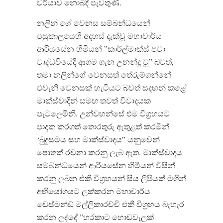
චර්යාව නොබිඳී පැවතුණි.
නලින් ගේ වෙනස සම්බන්ධයෙන්
පසුකාලයෙහි අදහස් දැක්වූ මහාචාර්ය
ආරියසේන හිමියන් ”කාර්ල්මාක්ස් පවා
වෘද්ධවියේදී ආගම ගැන උනන්දු වූ” බවත්,
තමා නලින්ගේ වෙනසත් තේරුම්ගන්නේ
එවැනි වෙනසක් හැටියට බවත් සඳහන් කළේ
මාක්ස්වාදීන් සමඟ තවත් විවාදයක
පැටලෙමිනි. උන්වහන්සේ එම විග්‍රහයට
පාදක කරගත් තොරතුරු ඇතුළත් කරමින්
‘බුදුසමය සහ මාක්ස්වාදය” යනුවෙන්
පොතක් රචනා කරනු ලැබ ඇත. මාක්ස්වාදය
සම්බන්ධයෙන් ආරියසේන හිමියන් විසින්
කරනු ලබන එකී විග්‍රහයන් සිය ලිපියක් මගින්
අභියෝගයට ලක්කරන මහාචාර්ය
ඩෙස්මන්ඩ් මල්ලිකාරච්චි එකී විග්‍රහය බැහැර
කරන ලද්දේ ”හරකාට හොඬවැලක්