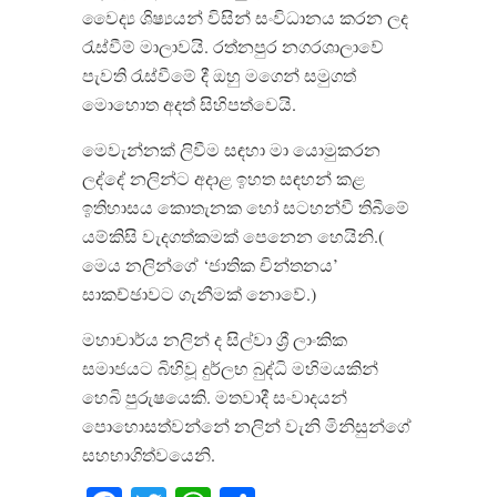
වෛද්‍ය ශිෂ්‍යයන් විසින් සංවිධානය කරන ලද
රැස්වීම් මාලාවයි. රත්නපුර නගරශාලාවේ
පැවති රැස්වීමේ දී ඔහු මගෙන් සමුගත්
මොහොත අදත් සිහිපත්වෙයි.
මෙවැන්නක් ලිවීම සඳහා මා යොමුකරන
ලද්දේ නලින්ට අදාළ ඉහත සඳහන් කළ
ඉතිහාසය කොතැනක හෝ සටහන්වී තිබීමේ
යම්කිසි වැදගත්කමක් පෙනෙන හෙයිනි.(
මෙය නලින්ගේ ‘ජාතික චින්තනය’
සාකච්ඡාවට ගැනීමක් නොවේ.)
මහාචාර්ය නලින් ද සිල්වා ශ්‍රී ලාංකික
සමාජයට බිහිවූ දුර්ලභ බුද්ධි මහිමයකින්
හෙබි පුරුෂයෙකි. මතවාදී සංවාදයන්
පොහොසත්වන්නේ නලින් වැනි මිනිසුන්ගේ
සහභාගිත්වයෙනි.