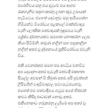
එරෙහිවය.ඔහු එය දුටුවේ එය ආගම
රැකගැනීම සඳහා කරනු ලබන කූඨ උපායක්
හැටියටය. එහෙත් දෙවනුව ඔහු ආරියසේන
හිමියන්ට විරෝධය පළකලේ මාක්ස්වාදය
වැනි ලෞකික මතවාදයක් බුදුසමය වැනි
ශ්‍රේෂ්ට දර්ශනයකට සමපාත නොකරන ලෙස
කියා සිටිමිනි. තරුණ නලින් සහ පසුකාලීන
නලින් අතර වූ දර්ශනයේ ප්‍රතිවිරෝධය එවැනි
විය.
එකී වෙනස්කම් සමඟ එම අවධිය වනවිට
අප දෙදෙනා අතර පැවැති මතවාදී එකඟතා
සියල්ල අවසන් වී තිබුණ අතර, අපි පුවත්පත්
ලිපිමගින් වාදවිවාදවල පවා පැටළුනෙමු.
එහෙත් එම මතවාදීමය ගැටුම අපේ හිතවත්
කමට කිසිදු බාධාවක් නොවූ අතර,
එකිනෙකාට ගරුකරනු ලැබීමේ අප අතර වූ