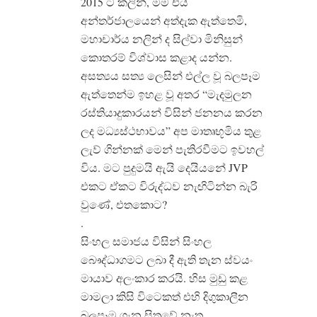
2015 ට කලින්, මම එය
අන්තර්ජාලයෙන් අත්දැක ඇත්තෙමි,
මහාචාර්ය නලින් ද සිල්වා මිනිසුන්
කොතරම් විශ්වාස කළාද යන්න.
අසත්‍යය සත්‍ය ලෙසින් එල්ල වූ බලපෑම
ඇත්තෙන්ම ඉහළ වූ අතර “මැදමුලන
රස්තියාදුකාරයන් විසින් ජනනය කරන
ලද මධ්‍යස්ථභාවය” අප මාතෘභූමිය තුළ
ලැව් ගින්නක් මෙන් පැතිරවීමට ඉවහල්
විය. මට පුදුමයි ඇයි දෙයියනේ JVP
එකට ඒකට විරුද්ධව නැඟිටින්න බැරි
වුණේ, එතකොට?
.
සිංහල සමාජය විසින් සිංහල
බෞද්ධාගමට ලබා දී ඇති තැන ස්වයං
මායාව අලංකාර කරයි. හිස මුඩු කළ
මාමලා කිසි විටෙකත් එහි දිගුකාලීන
බලපෑම ගැන සිතුවේ නැත.