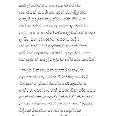
කාර්ල් මාර්ක්ස්ට පෙර පන්ති විරහිත
සමාජයක් පැවති බව බුදුන් පැහැදිළි කර
ඇතැයි සඳහන් කළ අරියසේන හිමියෝ
රාජ්‍යය බිහිවුනේ පොදු දේපොළ බුක්තිය
උල්ලංඝනය කරමින් දේපොළ එක්රැස් කරනු
ලැබීම සහ සොරකම- අපරාධ ආදිය
සමාජගතවීමට විසඳුමක් වශයෙන් ‘මහා
සම්මත’ පාලකයා පත්කරගනු ලැබීම සමඟ
බව සඳහන් කළේ නලින්ට අභියෝග කරමිනි.
” කල්ප විනාශයෙන් අනතුරුව නැවත
ලෝකයේ පහළවෙන ජීවීන් කල්යාමේ දී
මිනිසුන් හැටියට ජීවත්වුණේ කුසගින්න
ඇතිවන අවස්ථාවන්හි ස්වාභාවික පරිසරයට
අයත් සම්පත් පොදුවේ බුක්ති විඳිමිනි.ආහාර
අවශ්‍ය මොහොතේ ස්වභාවික ‘බත’’ බුක්ති
විඳීමක් මිස ඒවා ගොඩගසා ගැනීමක්