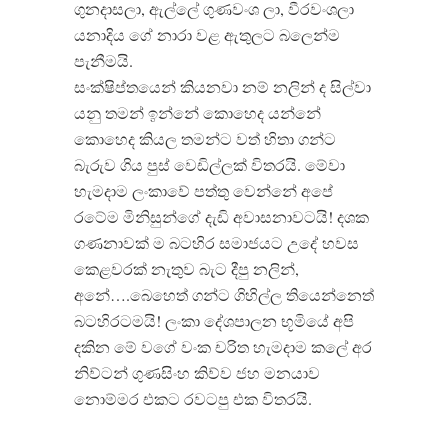
ගුනදාසලා, ඇල්ලේ ගුණවංශ ලා, වීරවංශලා
යනාදිය ගේ නාරා වළ ඇතුලට බලෙන්ම
පැනීමයි.
සංක්ෂිප්තයෙන් කියනවා නම් නලින් ද සිල්වා
යනු තමන් ඉන්නේ කොහෙද යන්නේ
කොහෙද කියල තමන්ට වත් හිතා ගන්ට
බැරුව ගිය පුස් වෙඩිල්ලක් විතරයි. මේවා
හැමදාම ලංකාවේ පත්තු වෙන්නේ අපේ
රටේම මිනිසුන්ගේ දැඩි අවාසනාවටයි! දශක
ගණනාවක් ම බටහිර සමාජයට උදේ හවස
කෙළවරක් නැතුව බැට දීපු නලින්,
අනේ….බෙහෙත් ගන්ට ගිහිල්ල තියෙන්නෙත්
බටහිරටමයි! ලංකා දේශපාලන භූමියේ අපි
දකින මේ වගේ වංක චරිත හැමදාම කලේ අර
නිව්ටන් ගුණසිංහ කිව්ව ජහ මනයාව
නොම්මර එකට රවටපු එක විතරයි.