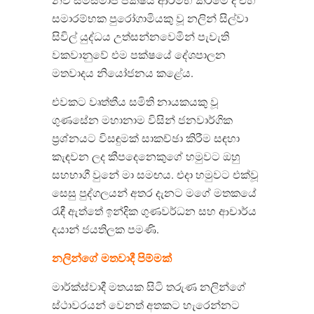
සමාරම්භක පුරෝගාමියකු වූ නලින් සිල්වා
සිවිල් යුද්ධය උත්සන්නවෙමින් පැවැති
වකවානුවේ එම පක්ෂයේ දේශපාලන
මතවාදය නියෝජනය කළේය.
එවකට වෘත්තීය සමිති නායකයකු වූ
ගුණසේන මහානාම විසින් ජනවාර්ගික
ප්‍රශ්නයට විසඳුමක් සාකච්ඡා කිරීම සඳහා
කැඳවන ලද කීපදෙනෙකුගේ හමුවට ඔහු
සහභාගී වුනේ මා සමඟය. එදා හමුවට එක්වූ
සෙසු පුද්ගලයන් අතර දැනට මගේ මතකයේ
රැඳී ඇත්තේ ඉන්දික ගුණවර්ධන සහ ආචාර්ය
දයාන් ජයතිලක පමණි.
නලින්ගේ මතවාදී පිම්මක්
මාර්ක්ස්වාදී මතයක සිටි තරුණ නලින්ගේ
ස්ථාවරයන් වෙනත් අතකට හැරෙන්නට