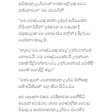
සවිකරනු ලැබීමෙන් හරකා අලියකු බවට
පත්නොවන” බව පවසමිනි.
”ඔබ බෞද්ධයකු කරන ලද්දේ ආරියසේන
හිමියන් විසින්” දුරකථන සංවාදයක දී
පසුකලෙක මම මහාචාර්ය නලින් ද සිල්වාට
යෝජනා කළෙමි.
”නැහැ! මම බෞද්ධයකු කළේ උන්වහන්සේ
නොවෙයි. මම බෞද්ධයෙක්වයි උපන්නෙ.
එකක් පිළිගන්නවා.මට උන්වහන්සේ යම්කිසි
දෙයක් පැහැදිළි කළා”
”මතවාදයන් වෙනස්කරනු ලැබීම මිනිසකු
සති අයිතියක්” ඔහු කියා සිටියේය.
අප දෙදෙනා එකම වේදිකාවක පෙනීසිටි
අවසන් අවස්ථාව රාගම පෞද්ගලික වෛද්‍ය
විද්‍යාලය ආරම්භකරනු ලැබීමට එරෙහිව