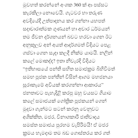
මුවහත් කරන්නේ අංශක 360 ක් ආ පස්සට
කැරකිලා නොවෙයි. ගැටවර හා තරුණ
අවදියේදී උත්පාදනය කර ගන්නා යහපත්
සදාචාරාත්මක ගුණයන් හා අචාර ධර්මයන්
තම ජීවන දර්ශනයන් බවට හරවා ගෙන ඊට
අනුකූලව අන් අයත් ආදර්ශමත් විදියට පෙළ
ගස්වා ගෙන සැඳා කලදී නික්ම යාමයි. නලින්
කලේ මොකද්ද? ඉතා නිවැරදි විදියට
“ඉතිහාසයේ පන්ති සහිත සමාජක්‍රම බිහිවීමත්
සමඟ පූජක පන්තීන් විසින් ආගම මහජනයා
සූරාකෑමේ අවියක් කරගන්නා ආකාරය”
ජනතාවට පැහැදිළි කරපු ඔහු වයසට ගියාම
කලේ සමාජයක් ගෝත්‍රික පූජකයන් ගෙන්
මුදවා ගැන්මට සටන් කරනු වෙනුවට
අශික්කිත, මජර, විනාශකාරී ජාතිවාදය
සමස්ත සමාජය පුරහම වැපිරීමයි! ඒ මජර
ක්‍රමය හැමදාම තම බඩ ගොස්තරය කර ගත්