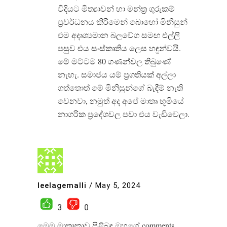
විදියට මිත්‍යාවන් හා මන්ත්‍ර ගුරුකම්
ප්‍රවර්ධනය කිරීමෙන් බොහෝ මිනිසුන්
එම අදෘශ්‍යමාන බලවේග සමඟ එල්ලී
පසුව එය සංස්කෘතිය ලෙස හඳුන්වයි.
මේ මට්ටම 80 ගණන්වල තිබුණේ
නැහැ. සමාජය යම් ප්‍රගතියක් අල්ලා
ගත්තොත් මේ මිනිසුන්ගේ බැඳීම් නැති
වෙනවා, නමුත් අද අපේ මාතෘ භූමියේ
නාගරික ප්‍රදේශවල පවා එය වැඩිවෙලා.
leelagemalli
/
May 5, 2024
3
0
මෙම මාතෘකාව පිළිබඳ ඔහුගේ comments