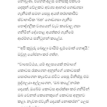
නොවුණි. එහෙත් අලස මිනිසකු එකවර
දෙතුන් වේලකට අවශ්‍ය ආහාර ගොඩගසා
ගැනීමත් සමඟ සෙසු අයත් තරඟකාරීව
ස්වාභාවික ‘බත’ ගොඩගසා ගැනීම
පෞද්ගලික වශයෙන් වැට කඩොලු ගසා
ගනිමින් දේපොළ අයත්කර ගැනීමේ
ආරම්භය සනිටුහන් කළේය.
“‘අපි කුඹුරු බෙදලා මායිම් දැම්මොත් හොඳයි.’
ඔවුහු යෝජනා කර ගත්හ.
“වාසෙට්ඨය, යම් අලසයෙක් තමාගේ
කොටස රැකගෙන අනුන්ගේ කොටසක්
සොරාගෙන කෑවේය.එවිට සෙසු මිනිස්සු එම
පුද්ගලයා අල්ලාගෙන, ‘ඔබ කළේ නරක
දෙයක්, ඔබේම කොටස ආරක්ෂා කර ගනිමින්
ඔබ වෙනත් කෙනෙකුගේ කොටස අනුභව
කළා. නැවත එවැනි දෙයක් නොකරන” ලෙස