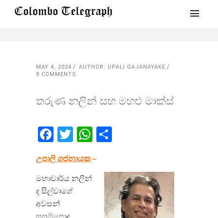
MAY 4, 2024
AUTHOR: UPALI GAJANAYAKE
8 COMMENTS
තරුණ නලින් සහ මහළු මාක්ස්
Facebook
Twitter
WhatsApp
Share
උපාලි ගජනායක
–
මහාචාර්ය නලින්
ද සිල්වාගේ
අවසන්
සුසුම්පොද