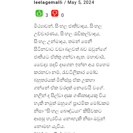
leelagemalli
/
May 5, 2024
3
0
මිථ්‍යාවන්, සිංහල ජාතිවාදය, සිංහල
උච්චාරණය, සිංහල රැඩිකල්වාදය,
සිංහල උන්මාදය, තමන් පෙනී
සිටිනවාට වඩා බලවත් බව ඔවුන්ගේ
ජාතියට ඒත්තු ගන්වා ඇත. මහාචාර්‍ය,
වෛද්‍ය පදවි දාගෙන ඉන්න අය එහෙම
කරනවා නම්, රැවටිලිකාර මෝඩ
බහුතරයක් මිනිස්සු ඒක උකහා
ගන්නේ ඒක වරදක් නෙවෙයි වගේ.
නලින් ද සිල්වා දක්‍ෂ ගණිතඥයකු විය
හැකි නමුත් ඔහුගේ ප්‍රාථමික මෝඩකම
නිසා “සිංහල බෞද්ධයා” කිසිවකට
ආපසු හැරවිය නොහැකි නිසා ඔවුන්
නොමඟ යැවීය.