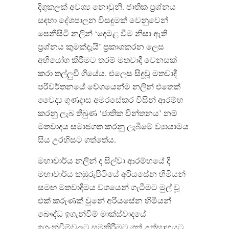
දිගුකලක් අවශ්‍ය නොවුනි. ජාතික ප්‍රශ්නය
සඳහා දේශපාලන විසඳුමක් වෙනුවෙන්
පෙනීසිටි නලින් ‘දෙමළ වීම නිසා ඇති
ප්‍රශ්නය කුමක්දැයි’ ප්‍රකාශකරන ලෙස
අභියෝග කිරීම‍ට තරම් මතවාදී වෙනසක්
කරා තල්ලුවී ගියේය. එලෙස සිදුවූ මතවාදී
පරිවර්තනයේ වේගයෙන්ම නලින් එතෙක්
වෛද්‍ය ගුණදාස අමරසේකර විසින් ආරම්භ
කරනු ලැබ තිබුණ ‘ජාතික චින්තනය’ නම්
මතවාදය සමාජගත කරනු ලැබීමේ ව්‍යායාමය
සිය උරහිසට ගත්තේය.
මහාචාර්ය නලින් ද සිල්වා ආරම්භයේ දී
මහාචාර්ය කඹුරුපිටියේ අරියසේන හිමියන්
සමඟ මතවාදීමය වශයෙන් ගැටීමට මුල් වූ
එක් කරුණක් වුනේ අරියසේන හිමියන්
බෞද්ධ ඉගැන්වීම් මාක්ස්වාදයේ
ඉගැන්වීම්වලට සමකිරීමට ගත් උත්සාහයට