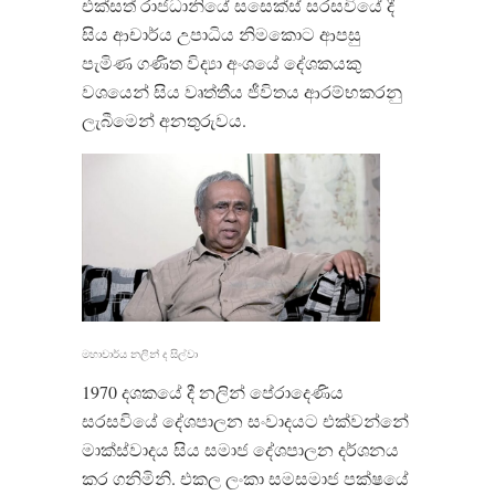
එක්සත් රාජධානියේ සසෙක්ස් සරසවියේ දී
සිය ආචාර්ය උපාධිය නිමකොට ආපසු
පැමිණ ගණිත විද්‍යා අංශයේ දේශකයකු
වශයෙන් සිය වෘත්තීය ජීවිතය ආරම්භකරනු
ලැබීමෙන් අනතුරුවය.
මහාචාර්ය නලින් ද සිල්වා
1970 දශකයේ දී නලින් පේරාදෙණිය
සරසවියේ දේශපාලන සංවාදයට එක්වන්නේ
මාක්ස්වාදය සිය සමාජ දේශපාලන දර්ශනය
කර ගනිමිනි. එකල ලංකා සමසමාජ පක්ෂයේ