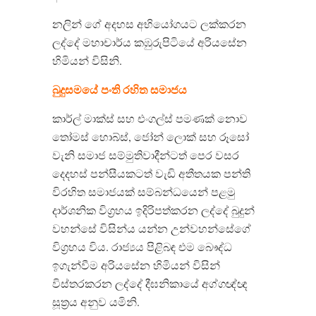
නලින් ගේ අදහස අභියෝගයට ලක්කරන
ලද්දේ මහාචාර්ය කඹුරුපිටියේ අරියසේන
හිමියන් විසිනි.
බුදුසමයේ පංති රහිත සමාජය
කාර්ල් මාක්ස් සහ එංගල්ස් පමණක් නොව
තෝමස් හොබ්ස්, ජෝන් ලොක් සහ රූසෝ
වැනි සමාජ සම්මුතිවාදීන්ටත් පෙර වසර
දෙදහස් පන්සීයකටත් වැඩි අතීතයක පන්ති
විරහිත සමාජයක් සම්බන්ධයෙන් පළමු
දාර්ශනික විග්‍රහය ඉදිරිපත්කරන ලද්දේ බුදුන්
වහන්සේ විසින්ය යන්න උන්වහන්සේගේ
විග්‍රහය විය. රාජ්‍යය පිළිබඳ එම බෞද්ධ
ඉගැන්වීම අරියසේන හිමියන් විසින්
විස්තරකරන ලද්දේ දීඝනිකායේ අග්ගඥ්ඥ
සූත්‍රය අනුව යමිනි.