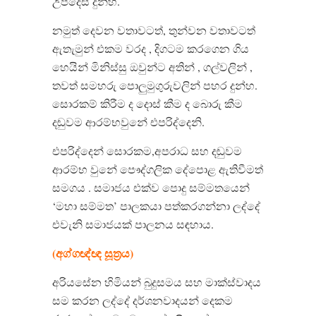
උපදෙස් දුන්හ.
නමුත් දෙවන වතාවටත්, තුන්වන වතාවටත්
ඇතැමුන් එකම වරද , දිගටම කරගෙන ගිය
හෙයින් මිනිස්සු ඔවුන්ට අතින් , ගල්වලින් ,
තවත් සමහරු පොලුමුගුරුවලින් පහර දුන්හ.
සොරකම් කිරීම ද දොස් කීම ද බොරු කීම
දඬුවම ආරම්භවුනේ එපරිද්දෙනි.
එපරිද්දෙන් සොරකම,අපරාධ සහ දඬුවම
ආරම්භ වුනේ පෞද්ගලික දේපොළ ඇතිවීමත්
සමගය . සමාජය එක්ව පොදු සම්මතයෙන්
‘මහා සම්මත’ පාලකයා පත්කරගන්නා ලද්දේ
එවැනි සමාජයක් පාලනය සඳහාය.
(අග්ගඥ්ඥ සූත්‍රය)
අරියසේන හිමියන් බුදුසමය සහ මාක්ස්වාදය
සම කරන ලද්දේ දර්ශනවාදයන් දෙකම