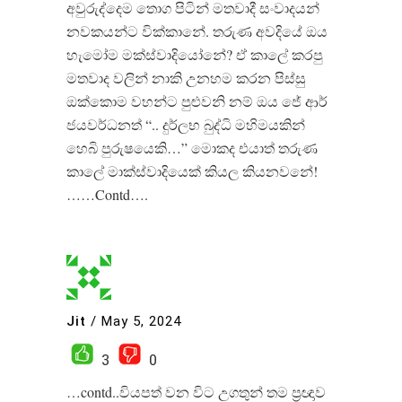
අවුරුද්දෙම තොග පිටින් මතවාදී සංවාදයන්
නවකයන්ට වික්කානේ. තරුණ අවදියේ ඔය
හැමෝම මක්ස්වාදියෝනේ? ඒ කාලේ කරපු
මතවාද වලින් නාකි උනහම කරන පිස්සු
ඔක්කොම වහන්ට පුළුවනි නම් ඔය ජේ ආර්
ජයවර්ධනත් “.. දුර්ලභ බුද්ධි මහිමයකින්
හෙබි පුරුෂයෙකි…” මොකද එයාත් තරුණ
කාලේ මාක්ස්වාදියෙක් කියල කියනවනේ!
……Contd….
Jit
/
May 5, 2024
3
0
…contd..වියපත් වන විට උගතුන් තම ප්‍රඥාව