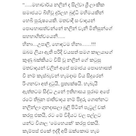
“…..මහාචාර්ය නලින් ද සිල්වා ශ්‍රී ලාංකික
සමාජයට බිහිවූ දුර්ලභ බුද්ධි මහිමයකින්
හෙබි පුරුෂයෙකි. මතවාදී සංවාදයන්
පොහොසත්වන්නේ නලින් වැනි මිනිසුන්ගේ
සහභාගිත්වයෙනි…..
හිනා…උපාලි, හොඳටම හිනා……!!!
ඔබම ලියා ඇති පරිදි වයසත් සමග කාලයාගේ
කුණු බක්කියට විසි වූ නලින් ගේ කටුසු
මතවාදයන් වලින් අපේ සමාජය පොහොසත්
වී නම් කැස්බෑවන් හැමදාම විය සිදුරෙන්
රිංගනවා අත් දුටුයි, ප්‍රත්‍යක්ෂයි. හැබැයි
ඇත්තටම සිද්ධ උනේ ඉතිහාසය පුරාම අපේ
රටේ තිබුන ජාතිවාදය නම් පිදුරු ගොන්නට
නලින්ලා ගුනදාසලා බූලි පිටින් පැට්‍රල් වක්
කරපු එකයි, රට මේ විදියට වල පල්ලට
යන්ට විශාල ‘මෙහෙයක්’ කරපු එකයි.
කැම්පස් එකේ ඉද්දී අපි ඔක්කොම හැම