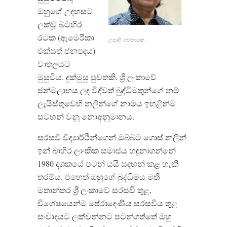
ඔහුගේ උදහසට
ලක්වූ බටහිර
රටක (ඇමෙරිකා
උපාලි ගජනායක
එක්සත් ජනපදය)
වාතලයට
මුසුවිය. දුක්මුසු පුවතකි. ශ්‍රී ලංකාවේ
ජන්මලාභය ලද විද්වත් බුද්ධිමතුන්ගේ නම්
ලැයිස්තුවෙහි නලින්ගේ නාමය ඉහළින්ම
සටහන් වනු නොඅනුමානය.
සරසවි විද්‍යාර්ථීන්ගෙන් ඔබ්බට ගොස් නලින්
ඉන් බාහිර ලාංකික සමාජය හඳුනාගන්නේ
1980 දශකයේ පටන් යයි සඳහන් කළ හැකි
තරම්ය. එහෙත් ඔහුගේ බුද්ධිමය මති
මතාන්තර ශ්‍රී ලංකාවේ සරසවි තුළ,
විශේෂයෙන්ම පේරාදෙණිය සරසවිය තුළ
සංවාදයට ලක්වන්නට පටන්ගත්තේ ඔහු