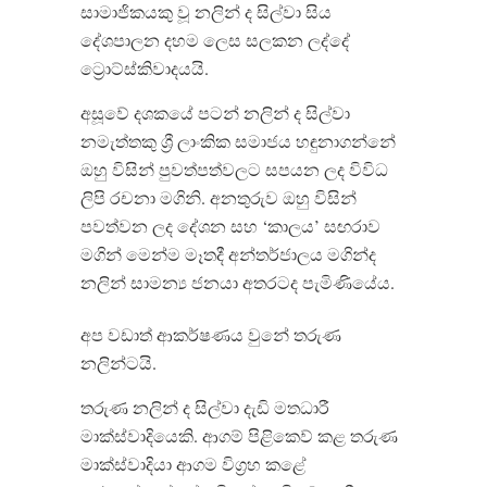
සාමාජිකයකු වූ නලින් ද සිල්වා සිය
දේශපාලන දහම ලෙස සලකන ලද්දේ
ට්‍රොට්ස්කිවාදයයි.
අසූවේ දශකයේ පටන් නලින් ද සිල්වා
නමැත්තකු ශ්‍රී ලාංකික සමාජය හඳුනාගන්නේ
ඔහු විසින් පුවත්පත්වලට සපයන ලද විවිධ
ලිපි රචනා මගිනි. අනතුරුව ඔහු විසින්
පවත්වන ලද දේශන සහ ‘කාලය’ සඟරාව
මගින් මෙන්ම මෑතදී අන්තර්ජාලය මගින්ද
නලින් සාමන්‍ය ජනයා අතරටද පැමිණියේය.
අප වඩාත් ආකර්ෂණය වුනේ තරුණ
නලින්ටයි.
තරුණ නලින් ද සිල්වා දැඩි මතධාරී
මාක්ස්වාදියෙකි. ආගම් පිළිකෙව් කළ තරුණ
මාක්ස්වාදියා ආගම විග්‍රහ කළේ