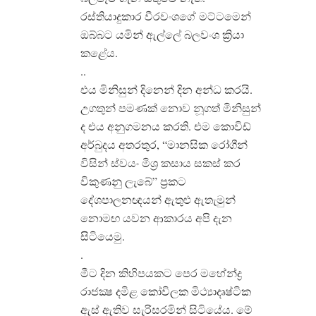
රස්තියාදුකාර වීරවංශගේ මට්ටමෙන්
ඔබ්බට යමින් ඇල්ලේ බලවංශ ක්‍රියා
කළේය.
..
එය මිනිසුන් දිනෙන් දින අන්ධ කරයි.
උගතුන් පමණක් නොව නූගත් මිනිසුන්
ද එය අනුගමනය කරති. එම කොවිඩ්
අර්බුදය අතරතුර, “මානසික රෝගීන්
විසින් ස්වයං මිශ්‍ර කසාය සකස් කර
විකුණනු ලැබේ” ප්‍රකට
දේශපාලනඥයන් ඇතුළු ඇතැමුන්
නොමඟ යවන ආකාරය අපි දැන
සිටියෙමු.
.
මීට දින කිහිපයකට පෙර මහේන්ද්‍ර
රාජක්‍ෂ දමිළ කෝවිලක මිථ්‍යාදෘෂ්ටික
ඇස් ඇතිව සැරිසරමින් සිටියේය. මේ