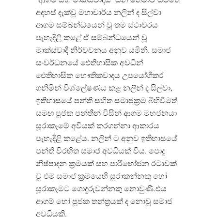
අදහස් දැක්වූ මහාචාර්ය නලින් ද සිල්වා
ආගම සම්බන්ධයෙන් වූ තම ස්ථාවරය
පැහැදිළි කළේ ඒ සම්බන්ධයෙන් වූ
මාක්ස්වාදී නිර්වචනය අනුව යමිනි. සමාජ
සංවර්ධනයේ ඓතිහාසික අවධීන්
ඓතිහාසික භෞතිකවාදය උපයෝගීකර
ගනිමින් විශ්ලේෂණය කළ නලින් ද සිල්වා,
ඉතිහාසයේ පන්ති සහිත සමාජක්‍රම බිහිවීමත්
සමඟ පූජක පන්තීන් විසින් ආගම මහජනයා
සූරාකෑමේ අවියක් කරගන්නා ආකාරය
පැහැදිළි කළේය. නලින් ට අනුව ඉතිහාසයේ
පන්ති විරහිත සමාජ අවධියක් විය. පොදු
නිෂ්පාදන ක්‍රමයක් සහ පාරිභෝජන රටාවක්
වූ එම සමාජ ක්‍රමයෙහි සූරාකන්නකු හෝ
සූරාකෑමට ගොදුරුවන්නකු නොවුණි.එය
ආගම් හෝ පූජක තන්ත්‍රයක් ද නොවූ සමාජ
අවධියකි.