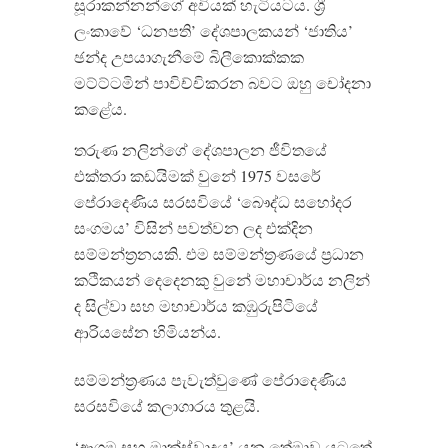
සූරාකන්නන්ගේ අවියක් හැටියටය. ශ්‍රී
ලංකාවේ ‘ධනපති’ දේශපාලකයන් ‘ජාතිය’
ඡන්ද උපයාගැනීමේ බිලීකොක්කක
මට්ට්ටමින් පාවිච්චිකරන බවට ඔහු චෝදනා
කළේය.
තරුණ නලින්ගේ දේශපාලන ජීවිතයේ
එක්තරා කඩයිමක් වුනේ 1975 වසරේ
පේරාදෙණිය සරසවියේ ‘බෞද්ධ සහෝදර
සංගමය’ විසින් පවත්වන ලද එක්දින
සම්මන්ත්‍රනයකි. එම සම්මන්ත්‍රණයේ ප්‍රධාන
කථිකයන් දෙදෙනකු වුනේ මහාචාර්ය නලින්
ද සිල්වා සහ මහාචාර්ය කඹුරුපිටියේ
ආරියසේන හිමියන්ය.
සම්මන්ත්‍රණය පැවැත්වුණේ පේරාදෙණිය
සරසවියේ කලාගාරය තුළයි.
‘ආගම සහ මාක්ස්වාදය’ යන තේමාව යටතේ