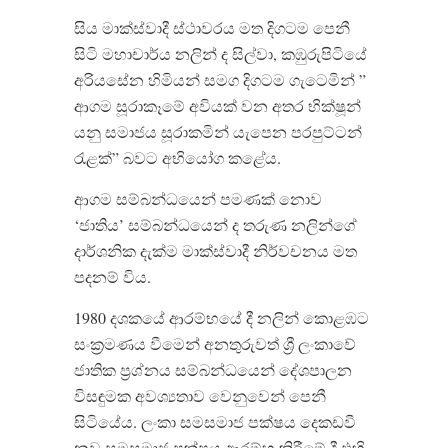
සිය මාක්ස්වාදී ස්ථාවරය මත දිගටම පෙනී
සිටි මහාචාර්ය නලින් ද සිල්වා, කඹුරුපිටියේ
අරියසේන හිමියන් සමග දිගටම ගැටෙමින් ”
ආගම සූරාකෑමේ අවියක් වන අතර භික්ෂූන්
යනු සමාජය සූරාකමින් යැපෙන පරපුට්ටන්
රැළක්” බවට අභියෝග කළේය.
ආගම සම්බන්ධයෙන් පමණක් නොව
‘ජාතිය’ සම්බන්ධයෙන් ද තරුණ නලින්ගේ
දාර්ශනික දැක්ම මාක්ස්වාදී නිර්වචනය මත
පදනම් විය.
1980 දශකයේ ආරම්භයේ දී නලින් කොළඹට
සංක්‍රමණය වීමෙන් අනතුරුවත් ශ්‍රී ලංකාවේ
ජාතික ප්‍රශ්නය සම්බන්ධයෙන් දේශපාලන
විසඳුමක අවශ්‍යතාව වෙනුවෙන් පෙනී
සිටියේය. ලංකා සමසමාජ පක්ෂය දෙකඩවී
නව සමසමාජ පක්ෂය ආරම්භ කිරීමේ දී එහි