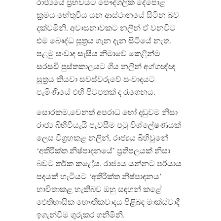
රාජ්‍යයේ ප්‍රභවයට පෞද්ගලික දේපොළ
ක්‍රමය හේතුවීය යන ආස්ථානයේ සිටින බව
දක්වමිනි. අවාසනාවකට නලින් ඒ වනවිට
එම බෞද්ධ සූත්‍රය ගැන දැන සිටියේ නැත.
පළමු සංවාද සැසිය නිමාවේ කෙළින්ම
සරසවි පුස්තකාලයට ගිය නලින් අග්ගඥ්ඥ
සූත්‍රය කියවා සවස්වරුවේ සංවාදයට
පැමිණියේ එහි පිටපතක් ද රැගෙනය.
සොරකම,වෙනත් අපරාධ හෝ දඬුවම නිසා
රාජ්‍ය බිහිවීයැයි පැවසීම පටු විශ්ලේෂණයක්
ලෙස විග්‍රහකළ නලින්, රාජ්‍යය බිහිවුනේ
‘අතිරික්ත නිෂ්පාදනයේ’ ප්‍රතිපලයක් නිසා
බවට තර්ක කළේය. රාජ්‍යය යන්නට පර්යාය
පදයක් හැටියට ‘අතිරික්ත නිෂ්පාදනය’
භාවිතාකළ හැකිබව ඔහු සඳහන් කළේ
ඓතිහාසික භෞතිකවාදය පිළිබඳ මාක්ස්වාදී
ඉගැන්වීම ගුරුකර ගනිමිනි.