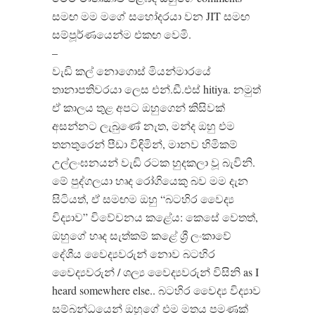
සමඟ මම මගේ සහෝදරයා වන JIT සමඟ
සම්පූර්ණයෙන්ම එකඟ වෙමි.
–
වැඩි කල් නොගොස් මියන්මාරයේ
තානාපතිවරයා ලෙස එන්.ඩී.එස් hitiya. නමුත්
ඒ කාලය තුළ අපට ඔහුගෙන් කිසිවක්
අසන්නට ලැබුණේ නැත, මන්ද ඔහු එම
තනතුරෙන් පීඩා විඳිමින්, මානව හිමිකම්
උල්ලංඝනයන් වැඩි රටක හුදකලා වූ බැවිනි.
මේ පුද්ගලයා හෘද රෝගියෙකු බව මම දැන
සිටියත්, ඒ සමඟම ඔහු “බටහිර වෛද්‍ය
විද්‍යාව” විවේචනය කළේය: කෙසේ වෙතත්,
ඔහුගේ හෘද සැත්කම් කළේ ශ්‍රී ලංකාවේ
දේශීය වෛද්‍යවරුන් නොව බටහිර
වෛද්‍යවරුන් / ශල්‍ය වෛද්‍යවරුන් විසිනි as I
heard somewhere else.. බටහිර වෛද්‍ය විද්‍යාව
සම්බන්ධයෙන් ඔහුගේ එම මතය පමණක්