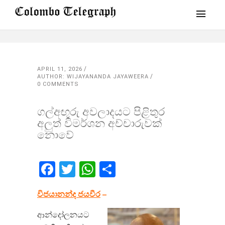
APRIL 11, 2026
AUTHOR: WIJAYANANDA JAYAWEERA
0 COMMENTS
ගල්අඟුරු අවලාදයට පිළිතුර
අලුත් විමර්ශන අච්චාරුවක්
නොවේ
Facebook
Twitter
WhatsApp
Share
විජයානන්ද ජයවීර
​ –
ආන්දෝලනයට