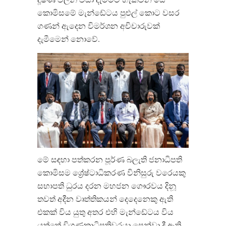
කොමිසමේ මැන්ඩේටය පුළුල් කොට වසර
ගණන් ඇදෙන විමර්ශන අචිචාරුවක්
දැමීමෙන් නොවේ.
මේ සඳහා පත්කරන පූර්ණ බලැති ජනාධිපති
කොමිසම ශ්‍රේෂ්‍ටාධිකරණ විනිසුරු වරෙයකු
සභාපති ධුරය දරන මහජන ගෞරවය දිනූ
තවත් අදීන වෘත්තිකයන් දෙදෙනෙකු ඇති
එකක් විය යුතු අතර එහි මැන්ඩේටය විය
යුත්තේ විගණකාධිපතිවරයා පෙන්වා දී ඇති