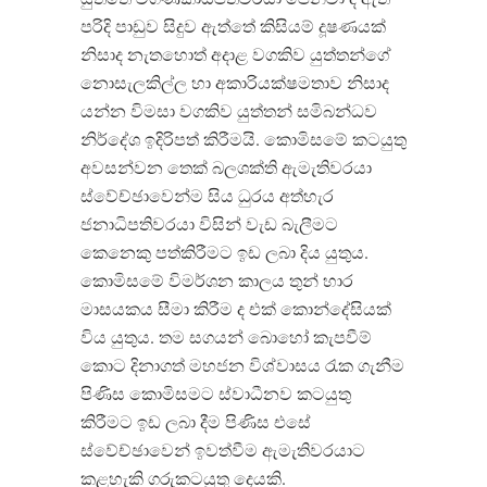
පරිදි පාඩුව සිදුව ඇත්තේ කිසියම් දූෂණයක්
නිසාද නැතහොත් අදාළ වගකිව යුත්තන්ගේ
නොසැලකිල්ල හා අකාරියක්ෂමතාව නිසාද
යන්න විමසා වගකිව යුත්තන් සමිබන්ධව
නිර්දේශ ඉදිරිපත් කිරීමයි. කොමිසමේ කටයුතු
අවසන්වන තෙක් බලශක්ති ඇමැතිවරයා
ස්වේච්ඡාවෙන්ම සිය ධුරය අත්හැර
ජනාධිපතිවරයා විසින් වැඩ බැලීමට
කෙනෙකු පත්කිරීමට ඉඩ ලබා දිය යුතුය.
කොමිසමේ විමර්ශන කාලය තුන් හාර
මාසයකය සීමා කිරීම ද එක් කොන්දේසියක්
විය යුතුය. තම සගයන් බොහෝ කැපවීම්
කොට දිනාගත් මහජන විශ්වාසය රැක ගැනීම
පිණිස කොමිසමට ස්වාධීනව කටයුතු
කිරීමට ඉඩ ලබා දීම පිණිස එසේ
ස්වේච්ඡාවෙන් ඉවත්වීම ඇමැතිවරයාට
කළහැකි ගරුකටයුතු දෙයකි.