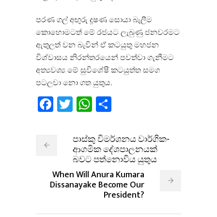
පරණ ගල් අඟුරු දූෂණ සොයා බැලීම
කොහොමටත් මේ රජයට ලැබුණු ජනවරමට
ඇතුලත් වන බැවින් ඒ කටයුතු මහජන
විශ්වාසය නිරන්තරයෙන් පවත්වා ගැනීමට
අත්‍යවශ්‍ය මේ සුවිශේෂී කටයුත්ත සමග
පටලවා නො ගත යුතුය.
Facebook
Twitter
WhatsApp
Share
පාස්කු විමර්ශනය වාර්ගික-
ආගමික දේශපාලනයක්
බවට පත්නොවිය යුතුය
When Will Anura Kumara
Dissanayake Become Our
President?