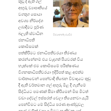
තුඩු දී ඇති ගල්
අඟුරු ව්‍යාපෘතියේ
වගතුග සොයා
අවශ්‍ය නිර්දේශ
ලබාදීමට පූර්ණ
බලැති ස්වාධීන
විජයානන්ද ජයවීර
ජනාධිපති
කොමිසමක්
පත්කිරීමට ජනාධිපතිවරයා තීරණය
කරන්නේනම් එය වැදගත් පියවරක් විය
හැක්කේ එම කොමිසමේ පරීක්ෂණය
විගනකාධිපතිවරයා ඉදිරිපත් කළ අළුත්ම
වාර්තාවෙන් පෙන්වාදී තිබෙන විවාදයට තුඩු
දී ඇති වර්තමාන ගල් අඟුරු මිළ දී ගැනීමේ
සිද්ධියට පමණක් සීමා කිරීමෙන් මිස මීටත්
වඩා දේවල් ඉස්සරත් වෙලා තියෙනවා යැයි
පෙන්වීමට මේ සිද්ධිය පරණ ආණ්ඩුවල
දූෂණ වලින් වසා දැමීමට හැකිවන සේ