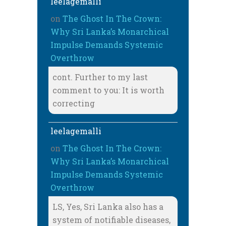
leelagemalli
on
The Ghost In The Crown:
Why Sri Lanka’s Monarchical
Impulse Demands Systemic
Overthrow
cont. Further to my last
comment to you: It is worth
correcting
leelagemalli
on
The Ghost In The Crown:
Why Sri Lanka’s Monarchical
Impulse Demands Systemic
Overthrow
LS, Yes, Sri Lanka also has a
system of notifiable diseases,