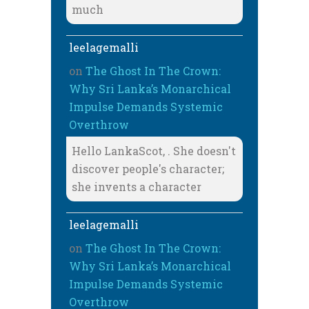
much
leelagemalli
on
The Ghost In The Crown:
Why Sri Lanka’s Monarchical
Impulse Demands Systemic
Overthrow
Hello LankaScot, . She doesn't
discover people's character;
she invents a character
leelagemalli
on
The Ghost In The Crown:
Why Sri Lanka’s Monarchical
Impulse Demands Systemic
Overthrow