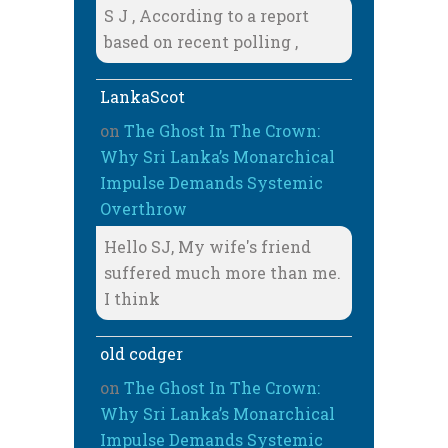
S J , According to a report
based on recent polling ,
LankaScot
on
The Ghost In The Crown:
Why Sri Lanka’s Monarchical
Impulse Demands Systemic
Overthrow
Hello SJ, My wife's friend
suffered much more than me.
I think
old codger
on
The Ghost In The Crown:
Why Sri Lanka’s Monarchical
Impulse Demands Systemic