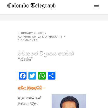
FEBRUARY 4, 2025
AUTHOR: AMILA MUTHUKUTTI
0 COMMENTS
මවකගේ විලාපය හෙවත්
“රාණි”
Facebook
Twitter
WhatsApp
Share
අමිල මුතුකුට්ටි
–
පෑන අතට ගත්
මාධ්‍යවේදීන්