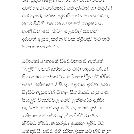
අභව්‍ය නොවන්නේද
?
තම දරුවන් හා මිතුරන්
සේ ඇසුරු කරන දෙමාපියෝ සමාජයේ ඕනෑ
තරම් සිටිති
.
එහෙත් මවකගේ ගරුත්වයට
හානි වන සේ
“
මචං
”
ලෙවෙල් එකෙන්
දරුවන් ඇසුරු කරන මවක් පිළිබඳව මට නම්
සිතා ගැනීම අසීරුය
.
බොහෝ දෙනාගේ විවේචනය වී ඇත්තේ
“
ෆිල්ම්
”
එකක් කරනවාට වඩා හඳගම විසින්
සිදු කොට ඇත්තේ
“
ඩොකියුමන්ට්‍රියක්
”
කිරීම
බවය
.
ඉතිහාසයේ සියලු දෙනාම දන්නා සත්‍ය
සිදුවීම් ඇසුරෙන් සිංහල සිනමාවේ සැකසුණු
සියලුම චිත්‍රපටවල මෙම ලක්ෂණය දැකිය
හැකි බව මගේ අදහසයි
.
සැවොම දන්නා
ඉතිහාසය එසේම යළිත් ප්‍රතිනිර්මාණය
කිරීමට නිර්මාණකරුවා ප්‍රයත්න දැරීම ඊට
හේතුවයි
.
එවිට එහි පරිකල්පනයට හිමි තැන