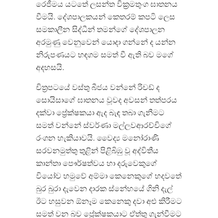
රෙජීමය යටතේ ලසන්ත වික්‍රමතුංග ඝාතනය
වීමයි
.
දේශපාලකයන් කෙතරම් කපටි ලෙස
සමකාලීන සිද්ධීන් තමන්ගේ දේශපාලන
අරමුණු වෙනුවෙන් යොදා ගන්නේ ද යන්න
නිරුපණයට හඳගම සමත් වී ඇති බව මගේ
අදහසයි
.
චිත්‍රපටයේ වස්තු බීජය වන්නේ රිචඩ් ද
සොයිසාගේ ඝාතනය වූවද අවසන් තත්පරය
දක්වා ප්‍රේක්ෂකයා ඇද බැඳ තබා ගැනීමට
සමත් වන්නේ ස්වර්ණා මල්ලවආරච්චිගේ
රංගන හැකියාවයි
.
වෛද්‍ය මනෝරාණි
සරවනමුත්තු තුළින් පිළිබිඹු වූ අද්විතීය
කාන්තා පෞර්ෂත්වය හා දරුවෙකුගේ
වියෝව හමුවේ අම්මා කෙනෙකුගේ හදවතේ
බුර බුරා දැවෙන දාරක ස්නේහයේ ගිනි දැල්
ඊට හසුවන ඕනෑම කෙනෙකු දවා අළු කිරීමට
සමත් වන බව ප්‍රේක්ෂකයාට ඒත්තු ගැන්වීමට