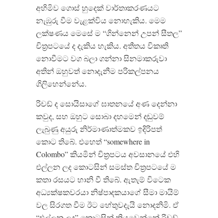
අහිමිව ගොස් හුදෙක් වාර්තාකරණයට
නැඹුරු වීම වැළක්විය නොහැකිය
.
මෙම
ලක්ෂණය මෙසේ ම
“
ගින්නෙන් උපන් සීතල
”
චිත්‍රපටයේ ද දැකිය හැකිය
.
අතීතය විකෘති
නොවීමට වග බලා ගන්නා සිනමාකරුවා
අතින් ඔහුවත් නොදැනීම පරිකල්පනය
ගිලිහෙන්නේය
.
රිචඩ් ද සොයිසාගේ ඝාතනයේ අණ දෙන්නා
කවුද
,
සහ ඔහුට සොබා දහමෙන් දඬුවම්
ලැබුණු අයුරු නිර්මාණාත්මකව ඉදිරිපත්
කොට තිබේ
.
එහෙත්
“somewhere in
Colombo”
කියමින් චිත්‍රපටය අවසානයේ එහි
එල්ලන ලද කොටසින් සමස්ත චිත්‍රපටයේ ම
කතා රසයට හානි වී තිබේ
.
ඇතැම් විටෙක
අධ්‍යක්ෂකවරයා නිෂ්පාදකයාගේ සීමා මායිම්
වල සිරගත වීම ඊට හේතුවදැයි නොදනිමි
.
ඒ
“
එල්ලන ලද
”
කොටසින් කියවෙන්නේ රිචඩ්