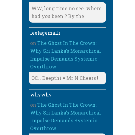
WW, long time no see. where
had you been ? By the
leelagemalli
on
The Ghost In The Crown:
Why Sri Lanka’s Monarchical
Impulse Demands Systemic
Overthrow
OC, . Deepthi = Mr N Cheers !
whywhy
on
The Ghost In The Crown:
Why Sri Lanka’s Monarchical
Impulse Demands Systemic
Overthrow