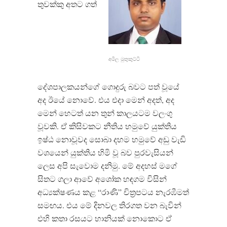
තුවක්කු අතට ගත්
අමිල මුතුකුට්ටි
දේශපාලකයන්ගේ ගොදුරු බවට පත් වූයේ
අද ඊයේ නොවේ
.
එය එදා මෙන් අදත්
,
අද
මෙන් හෙටත් යන තුන් කාලයටම වලංගු
වූවකි
.
ඒ කිසිවකට නීතිය හමුවේ යුක්තිය
ඉෂ්ඨ නොවූවද සොබා දහම හමුවේ අඩු වැඩි
වශයෙන් යුක්තිය හිමි වූ බව පුරවැසියන්
ලෙස අපි සැවොම දනිමු
.
මේ අදහස් මගේ
සිතට ගලා ආවේ අශෝක හඳගම විසින්
අධ්‍යක්ෂණය කළ
“
රාණි
”
චිත්‍රපටය නැරඹීමත්
සමඟය
.
එය මේ දිනවල තිරගත වන බැවින්
එහි කතා රසයට හානියක් නොකොට ඒ