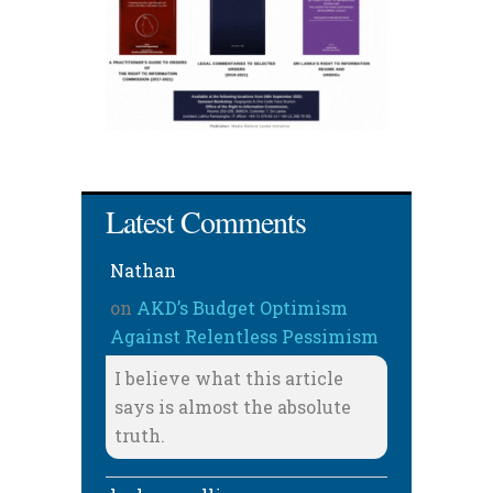
Latest Comments
Nathan
on
AKD’s Budget Optimism
Against Relentless Pessimism
I believe what this article
says is almost the absolute
truth.