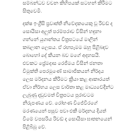
සම්බන්ධව වචන කිහිපයක් සටහන් කිරීමට
සිතුවෙමි
.
දක්ෂ ඉංග්‍රීසි ප්‍රවෘත්ති නිවේදකයෙකු වූ රිචඩ් ද
සොයිසා අලුත් පරම්පරාව විසින් හඳුනා
ගන්නේ යුගාන්තය චිත්‍රපටයේ මාලින්
කබලාන ලෙසය
.
ඒ රඟපෑමම ඔහු පිළිබඳව
බොහෝ දේ කියන බව මගේ අදහසයි
.
එවකට ප්‍රේමදාස රෙජීමය විසින් ජනතා
විමුක්ති පෙරමුණේ සාමාජිකයන් නිර්දය
ලෙස මර්දනය කිරීමට ක්‍රියා කළ ආකාරයත්
ඒවා නිර්භය ලෙස වාර්තා කළ මාධ්‍යවේදීන්ට
ලැබුණු දඬුවමත් චිත්‍රපටය පුරාවටම
නිරූපණය වේ
.
රෝහණ විජේවීරගේ
මරණයෙන් පසුව පවා එකී මර්දනය දියත්
වීමේ වපසරිය රිචඩ් ද සොයිසා ඝාතනයෙන්
පිළිබිඹු වේ
.