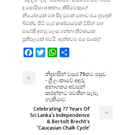
ද සොයිසා ඝාතනය කිසිවෙකුගේ
නියෝගයක් මත සිදු වූවක් නොව එය හුදෙක්
බීමත්ව සිටි මැර කණ්ඩායමක් විසින් මහ
පාරේදී අහඹු ලෙස ගන්නා තීරණයක
ප්‍රතිඵලයක් බවයි
.
ඇත්තටම එය එසේද
?
Facebook
Twitter
WhatsApp
Share
නිදහසින් වසර 75කට පසුව
- ශ්‍රී ලංකාවේ අඳුරු
අනාගතය අවසන්
කරන්නට පවතින සැබෑ
හැකියාව
Celebrating 77 Years Of
Sri Lanka’s Independence
& Bertolt Brecht's
‘Caucasian Chalk Cycle’