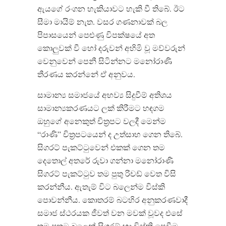
ඇයගේ රංගන හැකියාවට හැකි වී තිබේ
.
ඊට
සීමා මායිම් නැත
.
වසර ගණනාවක් බල
පිපාසයෙන් පෙළුණු විපක්ෂයේ අත
කොලුවක් වී හෝ දරුවන් අහිමි වූ මව්වරුන්
වෙනුවෙන් පෙනී සිටින්නට මනෝරාණි
තීරණය කරන්නේ ඒ අනුවය
.
සාමාන්‍ය සමාජයේ අභව්‍ය සිදුවීම් අතිශය
සාමාන්‍යකරණයට ලක් කිරීමට හඳගම
ඔහුගේ අනෙකුත් චිත්‍රපට වලදී මෙන්ම
“
රාණි
”
චිත්‍රපටයෙන් ද උත්සාහ ගෙන තිබේ
.
සිගරට් පැකට්ටුවෙන් එකක් ගෙන තම
දෙතොල් අතරේ රුවා ගන්නා මනෝරාණි
සිගරට් පැකට්ටුව තම පුතු රිචඩ් වෙත විසි
කරන්නීය
.
ඇතැම් විට බලෙන්ම විස්කි
පොවන්නීය
.
කොතරම් බටහිර අනුකරණවාදී
සමාජ ස්ථරයක ජීවත් වන මවක් වූවද එසේ
තම පුතුට බලෙන් සිගරට් හා විස්කි පෙවීම