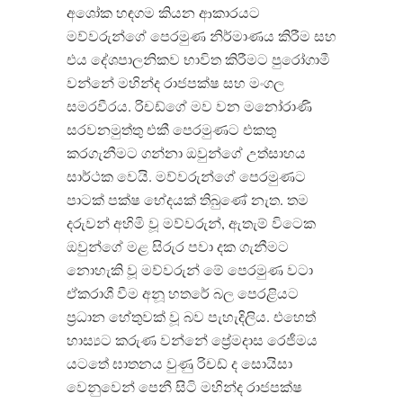
අශෝක හඳගම කියන ආකාරයට
මව්වරුන්ගේ පෙරමුණ නිර්මාණය කිරීම සහ
එය දේශපාලනිකව භාවිත කිරීමට පුරෝගාමී
වන්නේ මහින්ද රාජපක්ෂ සහ මංගල
සමරවීරය
.
රිචඩ්ගේ මව වන මනෝරාණි
සරවනමුත්තු එකී පෙරමුණට එකතු
කරගැනීමට ගන්නා ඔවුන්ගේ උත්සාහය
සාර්ථක වෙයි
.
මව්වරුන්ගේ පෙරමුණට
පාටක් පක්ෂ භේදයක් තිබුණේ නැත
.
තම
දරුවන් අහිමි වූ මව්වරුන්
,
ඇතැම් විටෙක
ඔවුන්ගේ මළ සිරුර පවා දක ගැනීමට
නොහැකි වූ මව්වරුන් මේ පෙරමුණ වටා
ඒකරාශී වීම අනූ හතරේ බල පෙරළියට
ප්‍රධාන හේතුවක් වූ බව පැහැදිලිය
.
එහෙත්
හාස්‍යට කරුණ වන්නේ ප්‍රේමදාස රෙජීමය
යටතේ ඝාතනය වුණු රිචඩ් ද සොයිසා
වෙනුවෙන් පෙනී සිටි මහින්ද රාජපක්ෂ