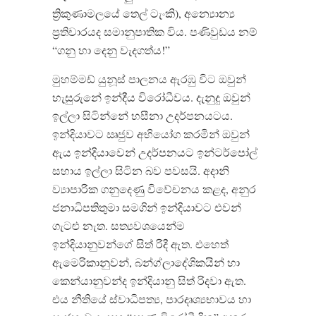
ත්‍රිකුණාමලයේ තෙල් ටැංකි
),
අන්‍යොන්‍ය
ප්‍රතිචාරයද සමානුපාතික විය
.
පණිවුඩය නම්
“
ගනු හා දෙනු වැදගත්ය
!”
මුහම්මඩ් යුනූස් පාලනය ඇරඹු විට ඔවුන්
හැසුරුනේ ඉන්දීය විරෝධීවය
.
දැනුදු ඔවුන්
ඉල්ලා සිටින්නේ හසීනා උදර්පනයටය
.
ඉන්දියාවට ඍජුව අභියෝග කරමින් ඔවුන්
ඇය ඉන්දියාවෙන් උදර්පනයට ඉන්ටර්පෝල්
සහාය ඉල්ලා සිටින බව පවසයි
.
අදානි
ව්‍යාපාරික ගනුදෙණු විවේචනය කළද
,
අනුර
ජනාධිපතිතුමා සමගින් ඉන්දියාවට එවන්
ගැටළු නැත
.
සත්‍යවශයෙන්ම
ඉන්දියානුවන්ගේ සිත් රිදී ඇත
.
එහෙත්
ඇමෙරිකානුවන්
,
බන්ග්ලාදේශිකයින් හා
කෙන්යානුවන්ද ඉන්දියානු සිත් රිදවා ඇත
.
එය නීතියේ ස්වාධිපත්‍ය
,
පාරදෘශ්‍යභාවය හා