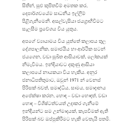
සිතින්
,
සුළු කුපිතවීම් අමතක කර
,
දෙපාර්ශවයේම සාධනීය ඉල්ලීම්
පිළිගැනීමෙනි
.
අසල්වැසියා ජයග්‍රාහීවීමට
සැලසීම ප්‍රවේශය විය යුතුය
.
අපගේ ව්‍යායාමය විය යුත්තේ කලාපය තුල
දේශපාලනික
,
සමාජයීය හා ආර්ථික සටන්
ජයගෙන
,
වඩා සුඛිත ආසියාවක්
,
ලෝකයක්
නිමැවීමය
.
ඉන්දියාවට දකුණු ආසියා
කලාපයේ නායකයා විය හැකිය
.
අනුර
ජනාධිපතිතුමාට
,
ඔවුන්
1971
න් වෙනස්
පිරිසක් බවත්
,
සමෘද්ධිය
,
සාමය
,
සමාදානය
අපේක්ෂා කරන
,
හොඳ
–
වඩා හොඳත්
,
වඩා
හොඳ
–
විශිෂ්ටත්වයත් උදාකර ගැනීමේ
ඉන්දීයන්ට සම උන්මාදයක්
,
කැපවීමක් ඇති
පිරිසක් බව ඔප්පුකිරීමට හැකි වෙතැයි පතමි
.