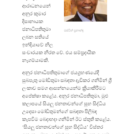
ආරාධනයෙන්
අනුර කුමාර
දිසානායක
ජනාධිපතිතුමා
ඔස්ටින් ප්‍රනාන්දු
ලබන සතියේ
ඉන්දියාවේ නිල
සංචාරයක නිරත වේ
.
එය සම්ප්‍රදායික
නෑගම්යාමකි
.
අනුර ජනාධිපතිතුමාගේ ජයග්‍රහණයේදී
සුබපැතු මෝඩිතුමා සබඳතා දැඩිකර ගනිමින් ශ්‍රී
ලංකාව සමග ආසන්නයෙන්ම ක්‍රියාකිරීමට
අපේක්ෂා කළේය
.
අනුර ජනාධිපතිතුමා
,
මුළු
කලාපයේ සියලු ජනතාවන්ගේ සුභ සිද්ධිය
උදෙසා මෝඩිතුමන්ගේ සබඳතා පිලිබඳ
කැපවීම බෙදාහදා ගනිමින් ඊට ස්තුති කළේය
.
‘
සියලු ජනතාවන්ගේ සුභ සිද්ධිය
’
විස්තර