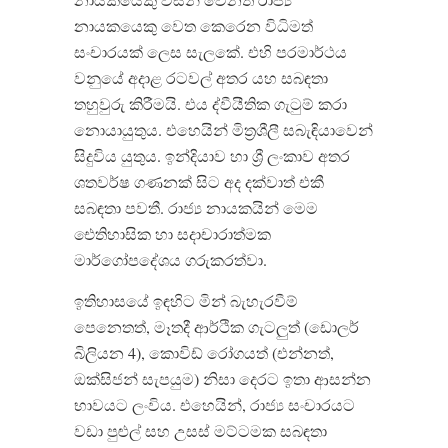
නායකයෙකු වෙත කෙරෙන විධිමත්
සංචාරයක් ලෙස සැලකේ
.
එහි පරමාර්ථය
වනුයේ අදාළ රටවල් අතර යහ සබඳතා
තහුවුරු කිරීමයි
.
එය ද්වීයීතික ගැටුම් කරා
නොයායුතුය
.
එහෙයින් මිත්‍රශීලී සබැඳියාවෙන්
සිදුවිය යුතුය
.
ඉන්දියාව හා ශ්‍රී ලංකාව අතර
ශතවර්ෂ ගණනක් සිට අද දක්වාත් එකී
සබඳතා පවතී
.
රාජ්‍ය නායකයින්
මෙම
ඓතිහාසික
හා
සදාචාරාත්මක
මාර්ගෝපදේශය
ගරුකරත්වා
.
ඉතිහාසයේ
ඉඳහිට
මින්
බැහැරවීම්
පෙනෙතත්
,
මෑතදී
ආර්ථික
ගැටලුත්
(
ඩොලර්
බිලියන
4),
කොවිඩ්
රෝගයත්
(
එන්නත්
,
ඔක්සිජන්
සැපයුම
)
නිසා
දෙරට
ඉතා
ආසන්න
භාවයට
ලංවිය
.
එහෙයින්
,
රාජ්‍ය
සංචාරයට
වඩා
පුළුල්
සහ
උසස්
මට්ටමක
සබඳතා