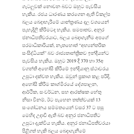
ගැටලුවක් නොවන බවට ඔහුට පැවසිය
හැකිය
.
රජය ධාරණය කරගෙන ඇති විකල්ප
බලය බෙදාහැරීමේ යාන්ත්‍රණය දල වශයෙන්
පැහැදිලි කිරීමටද හැකිය
.
සමපාතව
,
අනුර
ජනාධිපතිවරයාට
,
බලය බෙදාගැනීම අපගේ
පරමාධිකාරියක්
,
නැතහොත්
“
අභ්‍යන්තරික
සංසිද්ධියක්
”
බව රාජ්‍යතාන්ත්‍රිකව ඉන්දීයන්ට
පැවසිය හැකිය
.
ඔහුට
2019
දී
370
හා
35
අ
වගන්ති අහෝසි කිරීමේ ඉන්දියානු ස්ථාවරය
උපුටා දක්වත හැකිය
.
ඔවුන් ප්‍රකාශ කළ පරිදි
,
අහෝසි කිරීම කාශ්මීරයේ දේශපාලන
,
ආර්ථික
,
සංවර්ධන
,
සහ ආරක්ෂක හේතු
නිසා වීනම්
,
ඊට පැහෙන තත්ත්වයක්
13
සංශෝධනය සම්මතයෙන් වසර
37
ට පසු
මෙහිද උදාවී ඇති බව අනුර ජනාධිපතිට
උපුටා දැක්විය හැකිය
.
අනුර ජනාධිපතිවරයා
පිළිගත් හැකි බලය බෙදාගැනීමේ