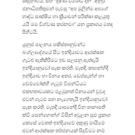
ඍජුභාවය
,
සහ
“
දූෂණ විරෝධී දින
”.
අනුර
ජනාධිපතිතුමන් පැවසූ
“
අප මුලින්ම අපගේ
හෘද්ධ සාක්ෂිය හා ක්‍රියාවන් පරීක්ෂා කළයුතු
යයි මම විශ්වාස කරනවා
”
යන ප්‍රකාශය මතද
පිහිටයි
.
යූනුස් පාලනය පකිස්තානුවන්ට
බංග්ලාදේශයේ සිට ඉන්දියාවට ආරක්ෂක
ගැටළු ඇතිකිරීමට ඉඩ සලසනු ඇත්දැයි
ඉන්දියානුවෝ සැක කරති
.
මෑතදී
,
කසාන්හිදී
ඉන්දියාව හා චීනය අතර
,
ඩෙප්සැන්ග් හා
ඩේම්චෝක්හි ගැටුම් විසන්ධියට
එකඟතාවයකට එළඹුනත් චීනයෙන් වුවද
එවන් ගැටළු පන නැගෙතැයි ඉන්දියානුවෝ
සැක කරති
.
මෑතදී යාපනේදී චීන තානාපති
ක්වී සෙන්හොන්ග් විසින් අවුලන සුළු ප්‍රකාශ
කෙසේ වෙතත් ඉන්දියාවේ දකුණු මායිමේ
එවන් ආරක්ෂක තර්ජනයක් සිදුවීමට නම්