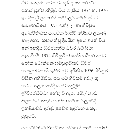
විට සංඛ්‍යාව අවම වුවද සිදුවන මරණීය
ප්‍රහාර ප්‍රශ්නාභිමුඛ විය හැකිය
. 1974
හා
1976
ඉන්දීය ශ්‍රී ලංකා ගිවිසුම්වලට මේ සිද්ධීන්
සම්බන්ධිතය
.
1974
ඉන්දු
–
ලංකා
ගිවිසුම
අන්තර්ජාතික
සාගරික
මායිම්
රේඛාව
ලකුණු
කළ
අතර
,
කච්ච
තීවූ
දිවයින
අපට
අයත්
විය
.
ඉන්
ඉන්දීය
ධීවරයන්ට
ධීවර
බිම්
සීමා
පැනවිණි
. 1974
ගිවිසුමින්
ඉන්දීය
ධීවරයන්ට
පෝක්
බොක්කේ
සම්ප්‍රදායිකව
ධීවර
කටයුතුවල
නියැලීමට
වූ
අයිතිය
1976
ගිවිසුම
විසින්
අහිමිවිය
.
එය
මේ
ගිවිසුම්
අවලංගු
කරන
ලෙස
ඉන්දියාවේ
ඉල්ලීම්
ඉදිරිපත්වීමටද
හේතු
වී
ඇත
.
තමිල්
නාඩු
බලපෑමට
නතුවන
නිසා
මේ
ගැටලුවේදී
ඉන්දියාවට
දරදඬු
ප්‍රවේශ
ප්‍රදර්ශනය
කළ
යුතුවේ
.
සාකච්චාවට බඳුන්වන ප්‍රධාන විසඳුම් හතරක්