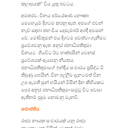
කලාපයක්
”
විය යුතු බවටය
.
අමතරව
,
චීනය පර්යේෂණ නෞකා
මෙහෙයුම් දිගටම කරනු ඇත
.
අපගේ එවන්
නැව් සඳහා තහංචිය දෙසැම්බර් අගදී අවසන්
වේ
.
මෝඩිතුමන් එය දිගටම පවත්වා ගැනීමට
ප්‍රවේශවනු ඇත
.
අනුර ජනාධිපතිතුමා
චීනයට
ගියවිට ඊට හාත්පසින් වෙනස්
ප්‍රවේශයක් ඇසෙනු නියතය
.
ජනාධිපතිතුමාගේ ඉන්දීය සංචාරය ප්‍රසිද්ධ වී
තිබුණු හෙයින්
,
චීන ඉල්ලීම දැනටමත් චීන
උප ඇමති සුන් හයියන් විසින් දින කිහියකට
පෙර අනුර ජනාධිපතිතුමා සමුවූ විට පවසා
ඇතිනම් පුදුම නොවනු මැනවි
.
සමාප්තිය
රාජ්‍ය නායක සංචාරයක් යනු රාජ්‍ය
නායකයෙකු විසින් වෙනත් රාජ්‍ය