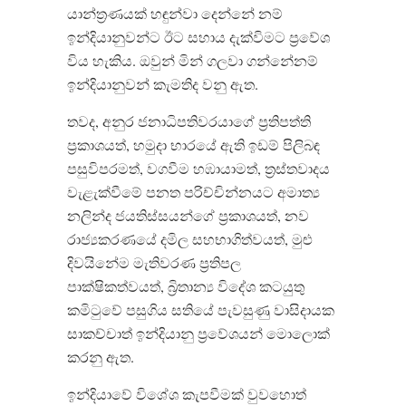
යාන්ත්‍රණයක් හඳුන්වා දෙන්නේ නම්
ඉන්දියානුවන්ට ඊට සහාය දැක්විමට ප්‍රවේශ
විය හැකිය
.
ඔවුන් මින් ගලවා ගන්නේනම්
ඉන්දියානුවන් කැමතිද වනු ඇත
.
තවද
,
අනුර ජනාධිපතිවරයාගේ ප්‍රතිපත්ති
ප්‍රකාශයත්
,
හමුදා භාරයේ ඇති ඉඩම් පිලිබඳ
පසුවිපරමත්
,
වගවීම හඹායාමත්
,
ත්‍රස්තවාදය
වැළැක්වීමේ පනත පරිච්චින්නයට අමාත්‍ය
නලින්ද ජයතිස්සයන්ගේ ප්‍රකාශයත්
,
නව
රාජ්‍යකරණයේ දමිල සහභාගිත්වයත්
,
මුළු
දිවයිනේම මැතිවරණ ප්‍රතිපල
පාක්ෂිකත්වයත්
,
බ්‍රිතාන්‍ය විදේශ කටයුතු
කමිටුවේ පසුගිය සතියේ පැවසුණු වාසිදායක
සාකච්චාත් ඉන්දියානු ප්‍රවේශයන් මොලොක්
කරනු ඇත
.
ඉන්දියාවේ විශේශ කැපවීමක් වුවහොත්