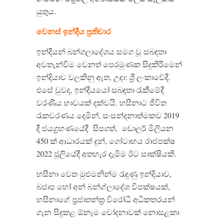
යුතුය
.
වෙනස්
ඉන්දීය
ප්‍රතිචාර
ඉන්දීයන් බන්ගලාදේශය සමග වූ සබඳතා
අවතැන්වීම වෙනත් පෙරමුණක සිදුකිරීමෙන්
ඉන්දියාව වලකිනු ඇත
,
උදා
:
ශ්‍රී ලංකාවේදී
.
එසේ වුවද
,
ඉන්දීයයෝ සබඳතා රැකීමේදී
වරණීය භාවයක් දක්වයි
.
හසීනාට ජීවිත
රැකවරණය දෙමින්
,
සංසන්දනාත්මකව
2019
දී ජයග්‍රහණයේදී
සිපගත්
,
ඩොලර් මිලියන
450
ක් ආධාරයක් දුන්
,
ගෝටාභය රාජපක්ෂ
2022
ජූලියේදී අතහැර දැමීම ඊට සාක්ෂියකි
.
හසීනා වෙත මුළුමනින්ම රැඳුණු ඉන්දියාව
,
බජාප හෝ අන් බන්ග්ලාදේශ විපක්ෂයක්
,
හසීනාගේ ප්‍රජාතන්ත්‍ර විරෝධී අධිකතරයන්
ගැන සිදුකළ ඕනෑම චෝදනාවක් නොසළකා