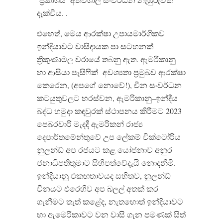
දැක්වීය
. .
එහෙත්
,
මෙය ආරක්ෂා උපායමාර්ගිකව
ඉන්දියාවට වාසිදායක පා සටහනක්
ත්‍රිකුණාමල වරායේ තබනු ඇත
.
ඇමරිකානු
හා ආසියා පැසිෆික්
අවශ්‍යතා ප්‍රමුඛව ආරක්ෂා
කෙරෙන
, (
අපගේ නොවේ
!),
චීන සංවර්ධන
කටයුතුවලට හරස්වන
,
ඇමරිකානු
–
ඉන්දීය
බද්ධ හමුදා කඳවුරක් ස්ථාපනය කිරීමට
2023
පෙබරවාරි මැදදී ඇමරිකන් රාජ්‍ය
දෙපාර්තමේන්තුවේ උප ලේකම් වික්ටෝරිය
නුලන්ඩ් අප රජයට කළ යෝජනාව අනුර
ජනාධිපතිතුමාට සිහිපත්වේදැයි නොදනිමි
.
ඉන්දියානු එකඟතාවයද සහිතව
,
නුලන්ඩ්
චීනයට එරෙහිව අප බලල් අතක් කර
ගැනීමට තැත් කළේද
,
නැතහොත් ඉන්දියාවට
හා ඇමෙරිකාවට වන වාසි ගැන පමණක් සිත්