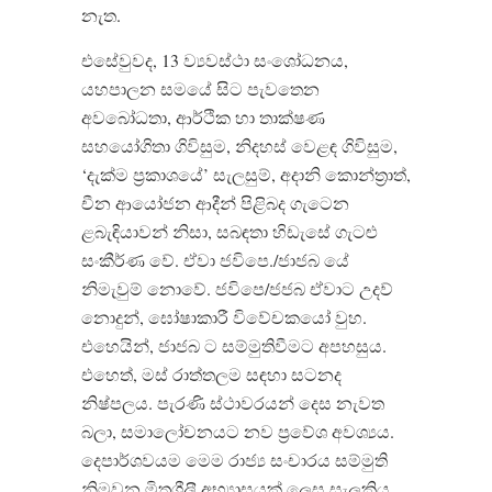
නැත
.
එසේවුවද
, 13
ව්‍යවස්ථා සංශෝධනය
,
යහපාලන සමයේ සිට පැවතෙන
අවබෝධතා
,
ආර්ථික හා තාක්ෂණ
සහයෝගිතා ගිවිසුම
,
නිදහස් වෙළඳ ගිවිසුම
,
‘
දැක්ම ප්‍රකාශයේ
’
සැලසුම්
,
අදානි කොන්ත්‍රාත්
,
චීන ආයෝජන ආදීන් පිළිබද ගැටෙන
ළබැඳියාවන් නිසා
,
සබඳතා හිඩැසේ ගැටළු
සංකීර්ණ වේ
.
ඒවා ජවිපෙ
./
ජාජබ යේ
නිමැවුම් නොවේ
.
ජවිපෙ
/
ජජබ ඒවාට උදව්
නොදුන්
,
ඝෝෂාකාරී විවේචකයෝ වුහ
.
එහෙයින්
,
ජාජබ ට සම්මුතිවීමට අපහසුය
.
එහෙත්
,
මස් රාත්තලම සඳහා සටනද
නිෂ්පලය
.
පැරණි ස්ථාවරයන් දෙස නැවත
බලා
,
සමාලෝචනයට නව ප්‍රවේශ අවශ්‍යය
.
දෙපාර්ශවයම මෙම රාජ්‍ය සංචාරය සම්මුති
නිමවන මිත්‍රශීලී අභ්‍යාසයක් ලෙස සැලකිය