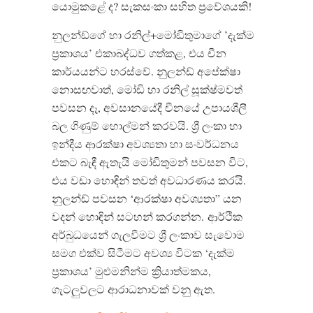
යොමුකළේ ද
?
සැකසංකා සහිත ප්‍රවේශයකි
!
නුලන්ඩ්ගේ හා රනිල්
+
මෝඩිතුමාගේ
’
දැක්ම
ප්‍රකාශය
’
එකාබද්ධව ගත්කළ
,
එය චීන
කාර්යයන්ට හරස්වේ
.
නුලන්ඩ් අපේක්ෂා
නොසඟවාත්
,
මෝඩි හා රනිල් සූක්ෂ්මවත්
පවසන දෑ
,
අවසානයේදී චීනයේ උපායශීලී
බල ගිණුම් හොල්මන් කරවයි
.
ශ්‍රී ලංකා හා
ඉන්දීය ආරක්ෂා අවශ්‍යතා හා සංවර්ධනය
එකට බැඳී ඇතැයි මෝඩිතුමන් පවසන විට
,
එය වඩා හොඳින් තවත් අවධාරණය කරයි
.
නුලන්ඩ් පවසන
‘
ආරක්ෂා අවශ්‍යතා
”
යන
වදන් හොඳින් සටහන් කරගන්න
.
ආර්ථික
අර්බුධයෙන් ගැලවීමට ශ්‍රී ලංකාව සැවොම
සමග එක්ව සිටීමට අවශ්‍ය විටක
‘
දැක්ම
ප්‍රකාශය
’
මුළුමනින්ම ක්‍රියාත්මකය
,
ගැටලුවලට ආරාධනාවක් වනු ඇත
.