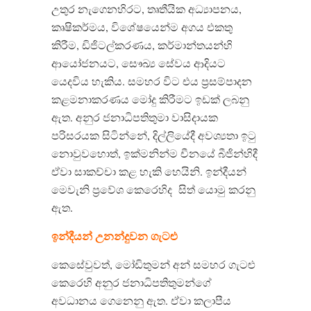
උතුර නැගෙනහිරට
,
තෘතීයික අධ්‍යාපනය
,
කෘෂිකර්මය
,
විශේෂයෙන්ම අගය එකතු
කිරීම
,
ඩිජිටල්කරණය
,
කර්මාන්තයන්හි
ආයෝජනයට
,
සෞඛ්‍ය සේවය ආදියට
යෙදවිය හැකිය
.
සමහර විට එය ප්‍රසම්පාදන
කළමනාකරණය මෝදු කිරීමට ඉඩක් ලබනු
ඇත
.
අනුර ජනාධිපතිතුමා වාසිදායක
පරිසරයක සිටින්නේ
,
දිල්ලියේදී අවශ්‍යතා ඉටු
නොවුවහොත්
,
ඉක්මනින්ම චීනයේ බීජින්හිදී
ඒවා සාකච්චා කළ හැකි හෙයිනි
.
ඉන්දීයන්
මෙවැනි ප්‍රවේශ කෙරෙහිද
සිත් යොමු කරනු
ඇත
.
ඉන්දීයන්
උනන්දුවන
ගැටළු
කෙසේවුවත්
,
මෝඩිතුමන් අන් සමහර ගැටළු
කෙරෙහි අනුර ජනාධිපතිතුමන්ගේ
අවධානය ගෙනෙනු ඇත
.
ඒවා කලාපීය