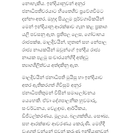
නොහැකිය
.
ඉන්දියානුවන් අනුර
ජනාධිපතිවරයාට හිතෛශීව ප්‍රවේශවීමට
දන්නා අතර
,
ඔහුද සියලුම පූර්වගාමිකයින්
මෙන් ඉන්දියානු ආරක්ෂාව ගැන කළ ප්‍රකාශ
යලි පවසනු ඇත
.
ප්‍රතිපල ලෙස
,
ගෝටාභය
රාජපක්ෂ
,
මාලදිවයින්
,
භූතාන් සහ නේපාල
රාජ්‍ය නායකයින් ඔවුන්ගේ ඉන්දීය රාජ්‍ය
නායක පළමු සංචාරයන්හිදී අත්දුටු
ත්‍යාගශීලිත්වය අත්දකිනු ඇත
.
මාලදිවයින් ජනාධිපති මුයිසු හා ඉන්දියාව
අතර ඇතිකරගත් ගිවිසුම් අනුර
ජනාධිපතිතුමන් විසින් සමාලෝචනය
යෙහෙකි
.
ඒවා දේශපාලනික හුවමාරු
,
සංවර්ධනය
,
වෙළඳාම
,
ආර්ථිකය
,
ඩිජිටල්කරණය
,
මූල්‍යය
,
බලශක්තිය
,
සෞඛ්‍ය
,
සහ ආරක්ෂාව ආවරණය කෙරුණි
.
මෙහිදී
වැදගත් වන්නේ එවන් කරුණු ඉන්දියානුවන්