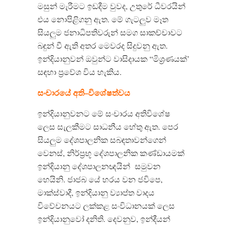
මසුන් මැරීමට ඉඩදීම වුවද
,
උතුරේ ධීවරයින්
එය නොපිළිගනු ඇත
.
මේ ගැටලුව මෑත
සියලුම ජනාධිපතිවරුන් සමග සාකච්චාවට
බඳුන් වී ඇති අතර මෙවරද සිදුවනු ඇත
.
ඉන්දියානුවන් ඔවුන්ට වාසිදායක
“
මිශ්‍රණයක්
’
සඳහා ප්‍රවේශ විය හැකිය
.
සංචාරයේ
අති
–
විශේෂත්වය
ඉන්දියානුවනට මේ සංචාරය අතිවිශේෂ
ලෙස සැලකීමට සාධනීය හේතු ඇත
.
පෙර
සියලුම දේශපාලනික සබඳතාවන්ගෙන්
වෙනස්
,
නිර්ප්‍රභූ දේශපාලනික කණ්ඩායමක්
ඉන්දියානු දේශපාලනඥයින්
සමුවන
හෙයිනි
.
ජාජබ යේ හරය වන ජවිපෙ
,
මාක්ස්වාදී
,
ඉන්දියානු ව්‍යාප්ත වාදය
විවේචනයට ලක්කළ සංවිධානයක් ලෙස
ඉන්දියානුවෝ දනිති
.
දෙවනුව
,
ඉන්දීයන්