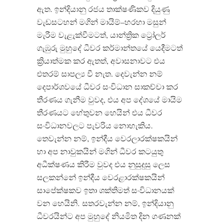
ඇත
.
ඉන්දියානු රජය තාක්ෂණිකව දියුණු
වැඩසටහන් මගින් මායිම්
–
හරහා මසුන්
මැරීම වැළැක්වීමටත්
,
යාන්ත්‍රික ට්‍රෝලර්
ගැඹුරු මුහුදේ ධීවර කර්මාන්තයේ යෙදීමටත්
ක්‍රියාත්මක කර ඇතත්
,
අවාසනාවට එය
එතරම් සාපල්‍ය වී නැත
.
දෙවැන්න
නම්
දෙපාර්ශවයේ
ධීවර
සංවිධාන
සාකච්චා
කර
තීරණය
ගැනීම
වුවද
,
එය
අප
දේශයේ
මායිම
තීරණයට
හේතුවන
හෙයින්
එය
ධීවර
සංවිධානවලට
පැවරිය
නොහැකිය
.
තෙවැන්න නම්
,
ඉන්දීය වෙරලාරක්ෂකයින්
හා අප නාවුකයින් මගින් ධීවර කටයුතු
අධීක්ෂණය කිරීම වුවද එය නුසුදුසු ලෙස
සලකන්නේ ඉන්දීය වෙරළාරක්ෂකයින්
සාපේක්ෂකව ඉතා ශක්තිමත් සංවිධානයක්
වන හෙයිනි
.
සතරවැන්න නම්
,
ඉන්දියානු
ධීවරයින්ට අප මුහුදේ නියමිත දින ගණනක්