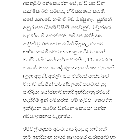
අසතුටට පත්කෙරෙන සේ
,
ජ වී පෙ චීන
–
පාක්ෂික බව සමහරු නිරීක්ෂණය කරති
.
එසේ නොවේ නම් ඒ බව ඔප්පුකළ
යුත්තේ
අනුර ජනාධිපති විසිනි
.
තෙවනුව ඔවුන්ගේ
වැටහීම වියහැක්කේ
,
ජවිපෙ ඉන්දියාව
කලින් වූ රජයන් සමගින් සිදුකළ ඕනෑම
කාර්යයක් විවේචනය කළ සංවිධානයක්
බවයි
.
රජීව
–
ජේ ආර් සම්මුතිය
, 13
ව්‍යවස්ථා
සංශෝධනය
,
පෞද්ගලික ආයෝජන ව්‍යාපෘති
(
උදා
:
අදානි
,
අමුල්
),
සහ එක්සත් ජාතීන්ගේ
මානව අයිතීන් කවුන්සිලයේ පශ්චාත් යුද
සංහිදියා යෝජනාවන්හිදී ඉන්දියානු රජයේ
හැසිරීම් ඉන් සමහරකි
.
මේ ගැටළු
කෙරෙහි
ඉන්දීයන් ප්‍රවේශ වන්නේ කෙසේද යන්න
අවලෝකනය වැදගත්ය
.
රටවල් දෙකම අවධානය දියයුතු සාවියක්
නම් ඉන්දියානු සාගර කලාපයේ ආරක්ෂාව හා