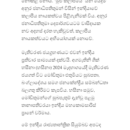
නොකළ මනාය
. ‘
මුළු කලාපයේ
’
යන යෙදුම
අනුර ජනාධිපතිතුමන් විසින් ඉන්දියාවේ
කලාපීය නායකත්වය පිළිගැනීමක් විය
.
අනුර
ජනාධිපතිතුමා දෙපාර්ශවයටම වාසිදායක
නව අදහස් දරත හැකිවුවත්
,
කලාපීය
නායකත්වයට අභියෝගයක් නොවේ
.
මැතිවරණ ජයග්‍රහණයට එවන් ඉන්දීය
ප්‍රතිචාර සාම්‍යයක් දක්වයි
.
අගමැතිනි ශීක්
හසීනා
(
හසීනා
) 2024
මැදභාගයේදී මැතිවරණ
ජයගත් විට මෝඩිතුමා එතුමියට සුබපතා
,
බංග්ලාදේශය සමග ජනකේන්ද්‍රීය සම්බන්ධතා
බලගතු කිරීමට කැපවිය
.
හසීනා සමුව
,
මෝඩිතුමන්ගේ සුබපැතුම් දැන්වූ පළමු
තානාපතිවරයා ඉන්දීය මහකොමසාරිස්
ප්‍රානේ වර්මාය
.
මේ ඉන්දීය රාජ්‍යතාන්ත්‍රික සියුම්බව අපටද