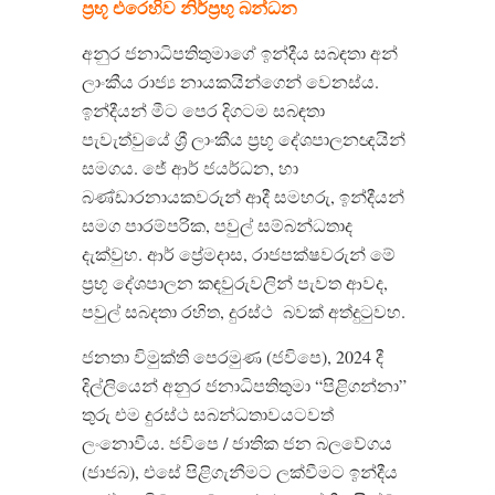
ප්‍රභූ
එරෙහිව
නිර්ප්‍රභු
බන්ධන
අනුර ජනාධිපතිතුමාගේ ඉන්දීය සබඳතා අන්
ලාංකීය රාජ්‍ය නායකයින්ගෙන් වෙනස්ය
.
ඉන්දීයන් මීට පෙර දිගටම සබඳතා
පැවැත්වුයේ ශ්‍රී ලාංකීය ප්‍රභූ දේශපාලනඥයින්
සමගය
.
ජේ ආර් ජයර්ධන
,
හා
බණ්ඩාරනායකවරුන් ආදී සමහරු
,
ඉන්දීයන්
සමග පාරම්පරික
,
පවුල් සම්බන්ධතාද
දැක්වුහ
.
ආර් ප්‍රේමදාස
,
රාජපක්ෂවරුන් මේ
ප්‍රභූ දේශපාලන කඳවුරුවලින් පැවත ආවද
,
පවුල් සබදතා රහිත
,
දුරස්ථ
බවක් අත්දුටුවහ
.
ජනතා විමුක්ති පෙරමුණ
(
ජවිපෙ
), 2024
දී
දිල්ලියෙන් අනුර ජනාධිපතිතුමා
“
පිළිගන්නා
”
තුරු එම දුරස්ථ සබන්ධතාවයටවත්
ලංනොවීය
.
ජවිපෙ
/
ජාතික ජන බලවේගය
(
ජාජබ
),
එසේ පිළිගැනීමට ලක්වීමට ඉන්දීය