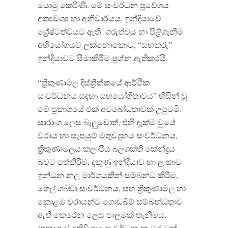
යොමු කෙරිණි
.
මේ සංවර්ධන ප්‍රවේශය
අත්‍යවශ්‍ය හා අනීවාර්යය
.
ඉන්දියාවේ
ශ්‍රේෂ්ටත්වයට ඇති
ගරුත්වය හා පිළිගැනීම
අභියෝගයට ලක්නොකොට
, “
සහකරු
”
ඉන්දියාවට සීමාකිරීම ප්‍රශ්න ඇතිකරයි
.
“
ත්‍රිකුණාමල දිස්ත්‍රික්කයේ ආර්ථික
සංවර්ධනය සඳහා සහයෝගිතාවය
”
හිසින් වූ
මේ ප්‍රකාශයේ එක් අවබෝධතාවක් උපුටමි
.
සාරාංශ ලෙස බැලුවොත්
,
එහි දැක්ම වුයේ
වරාය හා සැපයුම් මතුව්‍යුහය සංවර්ධනය
,
ත්‍රිකුණාමලය කලාපීය බලශක්ති කේන්ද්‍රය
බවට පත්කිරීම
,
දකුණු ඉන්දියාව හා ලංකාව
ඉන්ධන නල මාර්ගයකින් සම්බන්ධ කිරීම
,
තෙල් ගබඩා සංවර්ධනය
,
සහ ත්‍රිකුණාමල හා
කොළඹ වරායන්ට ගොඩබිම් සම්බන්ධතාව
ඇති කෙරෙන ලෙස පාලමක් තැනීමය
.
‘
ප්‍රකාශය
’
අතිවිශාල සංවර්ධන නැඹුරුවක්