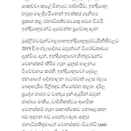
සාකච්චා කළේ චීනයට පාර්ශයීව
,
ඉන්දියානු
හමුදා මාලදිවයිනෙන් ඉවත්කර ගැනීමට
ප්‍රකාශ කළ ජනාධිපතිවරයෙකු සමග වීමයි
.
ඉන්දියානුවන්ට දයාවන්ත ප්‍රවේශද ඇත
!
මුස්ලිම්වරුන්ටබලපානඉන්දියානුපුරවැසිනීතිවලට
2019
දී බංග්ලාදේශය ඔවුන්ගේ විරෝධතාවය
දැක්වීය
.
දැන්
,
ඉන්දියානුවෝ හින්දුවරුන්ට
වෙනස්කම් කිරීම ගැන යූනුස් පාලනය
විවේචනය කරති
.
ඉන්දියානුවෝ දෙමල
ජනයාගේ දේශපාලන ගැටළුවක් ලෙස බලය
බෙදාහැරීම පිලිබඳව නියෝජන කළහ
.
දමිල
ප්‍රදේශ ජාජබ ට චන්දය දුන් අයුරින් ඔවුන්
ජාජබය ජාතිය
,
වාර්ගිකත්වය ආගමික
වෙනස්කම් ගැන ඍනාත්මකව නොසලකන
බව අදහන බව පෙන්වා ඇත
.
අනුර
ජනාධිපතිතුමාගේ වෙනස්කම්
–
විරෝධී
(anti-