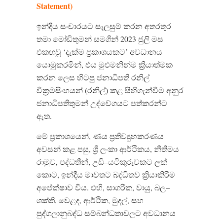
Statement)
ඉන්දීය සංචාරයට සැලසුම් කරන අතරතුර
තමා මෝඩිතුමන් සමගින්
2023
ජුලි මස
එකඟවූ
‘
දැක්ම ප්‍රකාශයකට
’
අවධානය
යොමුකරමින්
,
එය මුළුමනින්ම ක්‍රියාත්මක
කරන ලෙස හිටපු ජනාධිපති රනිල්
වික්‍රමසිංහයන්
(
රනිල්
)
කළ සිහිගැන්වීම අනුර
ජනාධිපතිතුමන් උද්වේගයට පත්කරන්ට
ඇත
.
මේ ප්‍රකාශයෙන්
,
ණය ප්‍රතිව්‍යුහකරණය
අවසන් කළ පසු
,
ශ්‍රී ලංකා ආර්ථිකය
,
නීතිමය
රාමුව
,
පද්ධතීන්
,
උඩි
–
යටිකුරුවකට ලක්
කොට
,
ඉන්දීය මාවතට බද්ධිතව ක්‍රියාකිරීම
අපේක්ෂාව විය
.
එහි
,
සාගරික
,
වායු
,
බල
–
ශක්ති
,
වෙළද
,
ආර්ථික
,
මුදල්
,
සහ
පුද්ගලානුබද්ධ සම්බන්ධතාවලට අවධානය