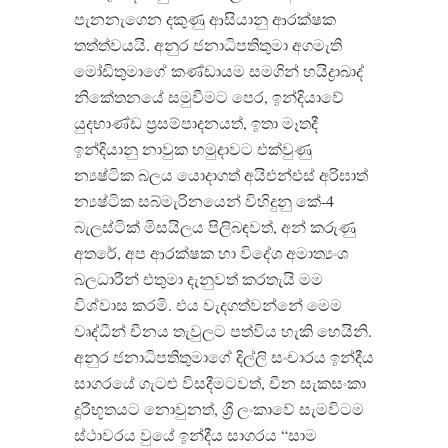
පැනනැගෙන දකුණු ආසියානු ආරක්ෂක
තත්ත්වයයි
.
අනුර ජනාධිපතිතුමා අගමැති
මෝඩිතුමාගේ කණ්ඩායම සමගින් හයිද්‍රාබාද්
නිකේතනයේ සමුවීමට පෙර
,
ඉන්දියාවේ
යුදභාණ්ඩ ප්‍රසම්පාදනයත්
,
ඉතා මෑතදී
ඉන්දියානු නාවුක හමුදාවට එක්වුණු
න්‍යෂ්ටික බලය යොදාගත් අයිඑන්එස් අරිඝාත්
න්‍යෂ්ටික සබ්මැරිනයෙන් විහිදුනු කේ
-4
බැලස්ටික් මිසයිලය පිලිබඳවත්
,
අන් කරුණු
අතරේ
,
අප ආරක්ෂක හා විදේශ අමාත්‍යංශ
බලධාරීන් එතුමා දැනුවත් කරතැයි මම
විශ්වාස කරමි
.
එය වැදගත්වන්නේ මෙම
වෘද්ධීන් චීනය තැවුලට පත්විය හැකි හෙයිනි
.
අනුර ජනාධිපතිතුමාගේ දිල්ලි සංචාරය ඉන්දීය
සාගරයේ ගැටළු විසදීමටවත්
,
චීන සැකසංකා
දූරීභූතයට නොවුනත්
,
ශ්‍රී ලංකාවේ සැමවිටම
ස්ථාවරය වුයේ ඉන්දීය සාගරය
“
සාම