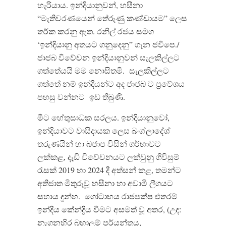
හැරියාය
.
ඉන්දියානුවන්
,
හසීනා
“
මැතිවරණයෙන් තේරුණු කණ්ඩායම
”
ලෙස
තර්ක කරනු ඇත
.
රනිල් රජය සමග
‘
ඉන්දියානු අතයට ගනුදෙනු
”
ගැන ජවිපෙ
./
ජාජබ විවේචන ඉන්දියානුවන් සැලකිල්ලට
ගත්තේයයි මම නොසිතමි
.
සැලකිල්ලට
ගත්තේ නම් ඉන්දීයන්ට අද ජාජබ ට ප්‍රවේශය
පහසු වන්නට
ඉඩ තිබුණි
.
මීට හේතුසාධක සරලය
.
ඉන්දියානුවෝ
,
ඉන්දියාවට වාසිදායක ලෙස බංග්ලාදේශ්
තරුණයින් හා බජාප විසින් ගර්හාවට
ලක්කළ
,
දැඩි විවේචනයට ලක්වුනු ගිවිසුම්
රැසක්
2019
හා
2024
දී අත්සන් කළ
,
තමන්ට
අතිජාත මිතුරුවූ හසීනා හා අවාමි ලීගයට
සහාය දුන්හ
.
ගෝටාභය රාජපක්ෂ එතරම්
ඉන්දීය කේන්ද්‍රීය වීමට අසමත් වූ අතර
, (
උද
:
නැගනහිර බහාලුම් පර්යන්තය
,