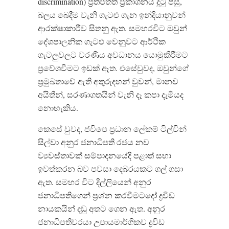
discrimination)
ප්‍රතිපත්ති ප්‍රකාශනය දුටු පසු
,
බලය බෙදීම වැනි ගැටළු ගැන ඉන්දියානුවන්
ආරක්ෂාකාරීව සිතනු ඇත
.
සමහරවිට ඔවුන්
දේශපාලනික ගැටළු වෙනුවට ආර්ථික
ගැටලුවලට වරණීය අවධානය යොමුකිරීමට
ප්‍රවේශවීමට ඉඩක් ඈත
.
එසේවුවද
,
ඔවුන්ගේ
ප්‍රමුඛතාවේ ඇති අතුරුදහන් වුවන්
,
මානව
අයිතීන්
,
සරණාගතයින් වැනි දෑ කපා දැමියද
නොහැකිය
.
කෙසේ වුවද
,
ජවිපෙ ප්‍රධාන ලේකම් ටිල්වින්
සිල්වා අනුර ජනාධිපති රජය නව
ව්‍යවස්තාවක් සම්පාදනයේදී පළාත් සභා
ඉවත්කරන බව පවසා දෙබරයකට ගල් ගසා
ඇත
.
සමහර විට දිල්ලියෙන් අනුර
ජනාධිපතිගෙන් ප්‍රශ්න කරවීමටදෝ ද්‍රවිඩ
නායකයින් දඬු අතට ගෙන ඇත
.
අනුර
ජනාධිපතිවරයා උපායමාර්ගිකව ද්‍රවිඩ