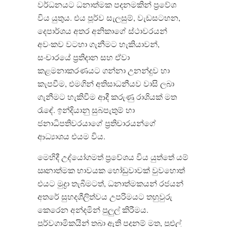
වර්ධනයට
ධනාත්මක
පදනමකින්
ප්‍රවේශ
විය
යුතුය
.
එය
පූර්ව
සැලසුම්
,
වැඩසටහන
,
දෙපාර්ශය
අතර
අනිකාගේ
ස්ථාවරයන්
අවංකව
වටහා
ගැනීමට
හැකියාවන්
,
සංචාරයේ
ප්‍රතිදාන
සහ
ඒවා
කළමනාකරණයට
ගන්නා
උනන්දුව
හා
කැපවීම
,
එමගින්
අතිසාධනීයව
වාසි
ලබා
ගැනීමට
හැකිවීම
ආදී
කරුණු
රාශියක්
මත
රැඳේ
.
ඉන්දියානු
සුබපැතුම්
හා
ජනාධිපතිවරයාගේ
ප්‍රතිචාරයන්ගේ
ආධ්‍යාශය
එයම
විය
.
මෙහිදී උද්යෝගමත් ප්‍රවේශය විය යුත්තේ යම්
ඍනාත්මක භාවයක හෝඩුවාවක් වුවහොත්
එයට මුද්‍රා තැබීමටත්
,
ධනාත්මකයන් රජයන්
අතරේ සුහදශීලිත්වය උපරිමයට තහුවුරු
කෙරෙන අන්දමින් පුලුල් කිරීමය
.
පූර්වගාමිකයින් තබා ඇති පදනම් මත
,
පුළුල්