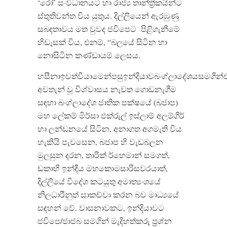
‘
රෝ
’
සංවිධානයට හා රාජ්‍ය තාන්ත්‍රීකයින්ට
ස්තුතිවන්ත විය යුතුය
.
දිල්ලියෙන් ඇරඹුණු
සබඳතාවය මත වුවද ජවිපෙට
පිළිගැනීමේ
හිඩැසක් විය
,
එනම්
, “
බලයේ සිටින හා
නොසිටින කණ්ඩායම් ලෙසය
.
හසීනාඉවත්වීයාමෙන්පසුඉන්දියාවබංග්ලාදේශයසමගින
අවතැන් වූ විශ්වාසය නැවත ගොඩනැගීම
සඳහා බංග්ලාදේශ ජාතික පක්ෂයේ
(
බජාප
)
මහ ලේකම් මිර්සා ඵක්රුල් ඉස්ලාම් අලම්ගිර්
හා ලන්ඩනයේ සිටින
,
අනාගත අගමැති විය
හැකියි පැවසෙන
,
බජාප හි වැඩබලන
මුලසුන දරන
,
තාරික් ර්හෙමාන් සමගත්
,
ඩකාහි ඉන්දීය මහකොමසාරිසවරයාත්
,
දිල්ලියේ විදේශ කටයුතු අමාත්‍යංශයේ
නිලධාරීනුත් සාකච්චා කරන බව මාධ්‍යයේ
සඳහන් වේ
.
වාසනාවකට
,
ඉන්දියාවට
ජවිපෙ
/
ජාජබ සමගින් මැදිහත්කරු ප්‍රශ්න