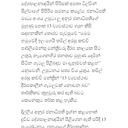
දේශපාලනඥයින් පිරිසක් අමතා ටිල්වින්
සිල්වාගේ පිපිරීම සමනය කළේය
.
ජනාධිපති
මාධ්‍ය අංශය උපුටා ලූ අනුර ජනාධිපතිගේ
මුහුණු පොත
13
ව්‍යවස්ථාව ගැන කිසි
සඳහනකින් තොරව පැවසුවේ
“
මෙම
හමුවේදී
ඉලංගෙයි
තමිල්
අරසු
කච්චි
පාර්ලිමේන්තු
මන්ත්‍රීවරු
දීර්ඝ
කාලයක
සිට
උතුරු
නැගෙනහිර
ජනතාව
මුහුණ
දෙමින්
සිටින
ගැටලු
පිළිබඳව
මා
දැනුම්වත්
කළහ
”
යනුවෙනි
.
උපුටනය
සත්‍ය
විය
යුතුය
.
තමිල්
අරසු
කච්චි
මන්ත්‍රීන්
“13
ව්‍යවස්ථාව
දීර්ඝකාලීන්
ගැටලුවක්
නොවන
බව
”
තාර්කිකව
තුහුවුරු
කර
ඇති
බවට
කෙනෙකුට
තර්ක
කළ
හැකිය
.
දිල්ලිය අනුර ජනාධිපති ප්‍රශ්න කළහොත්
ද්‍රවිඩ දේශපාලනඥයින් පිළිගෙන ඇති පරිදි
13
සංශෝධනය
,
ජනයාගේ දීර්ඝකාලීන