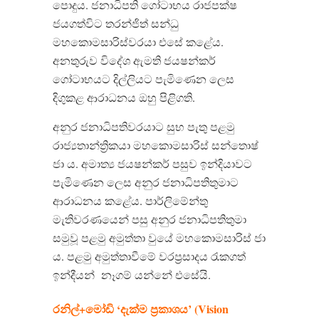
පොදුය
.
ජනාධිපති ගෝටාභය රාජපක්ෂ
ජයගත්විට තරන්ජිත් සන්ධු
මහකොමසාරිස්වරයා එසේ කළේය
.
අනතුරුව විදේශ ඇමති ජයෂන්කර්
ගෝටාභයට දිල්ලියට පැමිණෙන ලෙස
දිගුකළ ආරාධනය ඔහු පිළිගති
.
අනුර ජනාධිපතිවරයාට සුභ පැතු පළමු
රාජ්‍යතාන්ත්‍රිකයා මහකොමසාරිස් සන්තොෂ්
ජා ය
.
අමාත්‍ය ජයෂන්කර් පසුව ඉන්දියාවට
පැමිණෙන ලෙස අනුර ජනාධිපතිතුමාට
ආරාධනය කළේය
.
පාර්ලිමේන්තු
මැතිවරණයෙන් පසු අනුර ජනාධිපතිතුමා
සමුවූ පළමු අමුත්තා වුයේ මහකොමසාරිස් ජා
ය
.
පළමු අමුත්තාවීමේ වරප්‍රසාදය රැකගත්
ඉන්දීයන්
නෑගම් යන්නේ එසේයි
.
රනිල්
+
මෝඩි
‘
දැක්ම
ප්‍රකාශය
’ (Vision