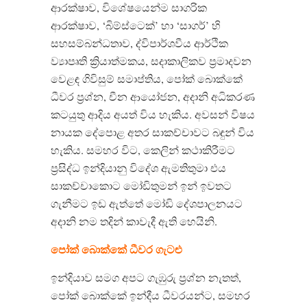
ආරක්ෂාව
,
විශේෂයෙන්ම සාගරික
ආරක්ෂාව
, ‘
බිම්ස්ටෙක්
’
හා
‘
සාගර්
’
හි
සහසම්බන්ධතාව
,
ද්විපාර්ශවීය ආර්ථික
ව්‍යාපෘති ක්‍රියාත්මකය
,
සදාකාලිකව ප්‍රමාදවන
වෙළඳ ගිවිසුම් සමාප්තිය
,
පෝක් බොක්කේ
ධීවර ප්‍රශ්න
,
චීන ආයෝජන
,
අදානි අධිකරණ
කටයුතු ආදිය අයත් විය හැකිය
.
අවසන් විෂය
නායක දේපොළ අතර සාකච්චාවට බඳුන් විය
හැකිය
.
සමහර විට
,
කෙලින් කථාකිරීමට
ප්‍රසිද්ධ ඉන්දියානු විදේශ ඇමතිතුමා එය
සාකච්චාකොට මෝඩිතුමන් ඉන් ඉවතට
ගැනීමට ඉඩ ඇත්තේ මෝඩි දේශපාලනයට
අදානි නම තදින් කාවැදී ඇති හෙයිනි
.
පෝක්
බොක්කේ
ධීවර
ගැටළු
ඉන්දියාව සමග අපට ගැඹුරු ප්‍රශ්න නැතත්
,
පෝක් බොක්කේ ඉන්දීය ධීවරයන්ට
,
සමහර