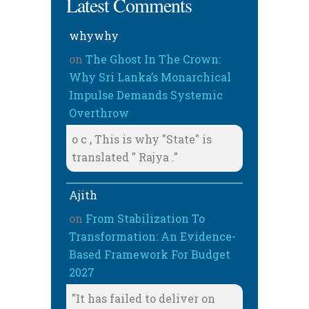
Latest Comments
whywhy
on
The Ghost In The Crown:
Why Sri Lanka’s Monarchical
Impulse Demands Systemic
Overthrow
o c , This is why "State" is
translated " Rajya ."
Ajith
on
From Stabilization To
Transformation: An Evidence-
Based Framework For Budget
2027
"It has failed to deliver on