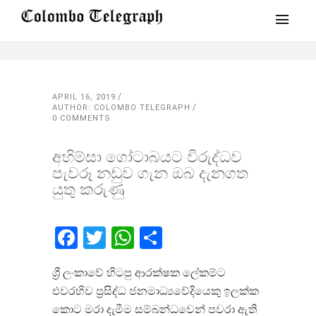
APRIL 16, 2019
AUTHOR: COLOMBO TELEGRAPH
0 COMMENTS
අහිම්සා ගෝටාබයට විරුද්ධව
පැවරූ නඩුව ගැන ඔබ දැනගත
යුතු කරුණු
Facebook
Twitter
WhatsApp
Share
ශ්‍රී ලංකාවේ හිටපු ආරක්ෂක ලේකම්ට​
එවරහිව ප්‍රසිද්ධ ජනමාධ්‍යවේදියෙකු ඉලක්ක
කොට​ මරා දැමීම සම්බන්ධවෙන් පවරා ඇති