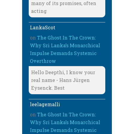
many of its promises, often
acting
LankaScot
on
The Ghost In The Crown:
Why Sri Lanka’s Monarchical
Impulse Demands Systemic
Overthrow
Hello Deepthi, I know your
real name - Hans Jürgen
Eysenck. Best
leelagemalli
on
The Ghost In The Crown:
Why Sri Lanka’s Monarchical
Impulse Demands Systemic