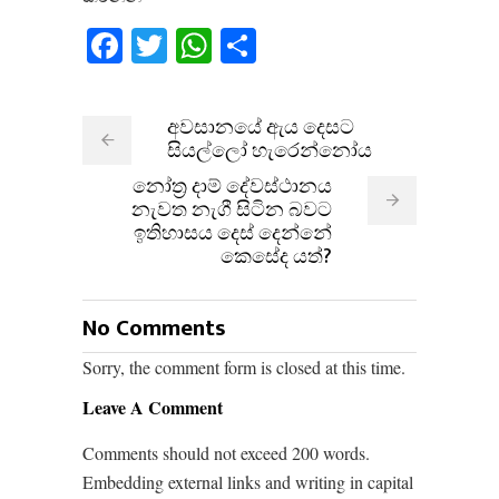
Facebook
Twitter
WhatsApp
Share
අවසානයේ ඇය දෙසට
සියල්ලෝ හැරෙන්නෝය​
නෝත්‍ර​ දාම් දේවස්ථානය
නැවත නැගී සිටින බවට
ඉතිහාසය දෙස් දෙන්නේ
කෙසේද යත්?
No Comments
Sorry, the comment form is closed at this time.
Leave A Comment
Comments should not exceed 200 words.
Embedding external links and writing in capital