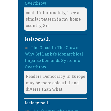
Overthrow
cont. Unfortunately, I see a
similar pattern in my home
country, Sri
leelagemalli
on
The Ghost In The Crown:
Why Sri Lanka’s Monarchical
Impulse Demands Systemic
Overthrow
Readers, Democracy in Europe
may be more colourful and
diverse than what
leelagemalli