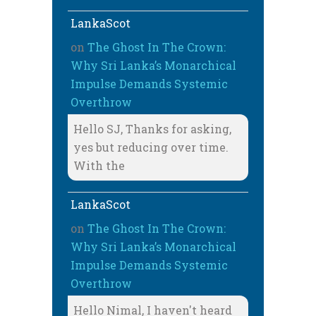
LankaScot
on
The Ghost In The Crown:
Why Sri Lanka’s Monarchical
Impulse Demands Systemic
Overthrow
Hello SJ, Thanks for asking,
yes but reducing over time.
With the
LankaScot
on
The Ghost In The Crown:
Why Sri Lanka’s Monarchical
Impulse Demands Systemic
Overthrow
Hello Nimal, I haven't heard