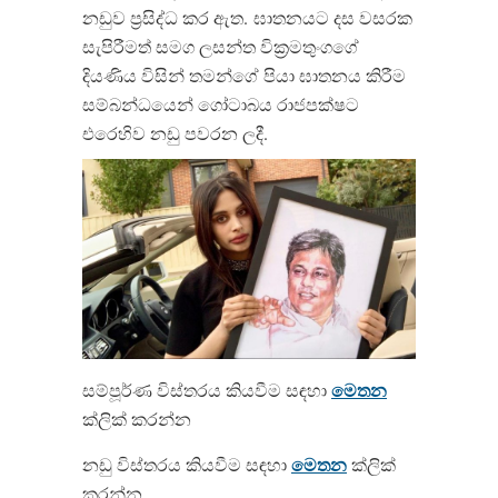
නඩුව ප්‍රසිද්ධ කර ඇත. ඝාතනයට දස වසරක
සැපිරීමත් සමග ලසන්ත වික්‍රමතුංගගේ
දියණිය විසින් තමන්ගේ පියා ඝාතනය කිරීම
සම්බන්ධයෙන් ගෝටාබය රාජපක්ෂට
එරෙහිව​ නඩු පවරන ලදී.
මෙතන
සම්පූර්ණ විස්තරය කියවීම සඳහා
ක්ලික් කරන්න​
මෙතන
නඩු විස්තරය කියවීම සඳහා
ක්ලික්
කරන්න​