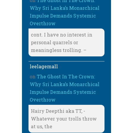
on
The Ghost In The Crown:
Why Sri Lanka’s Monarchical
Impulse Demands Systemic
Overthrow
cont. I have no interest in
personal quarrels or
meaningless trolling. –
leelagemall
on
The Ghost In The Crown:
Why Sri Lanka’s Monarchical
Impulse Demands Systemic
Overthrow
Hairy Deepthi aka TT, -
Whatever your trolls throw
at us, the