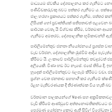
මාධ්‍යයම ස්වකීය දේශපාලනය කර ගැනීමට 
පණිවිඩකරුවකු බවට පත්කර ගැනීමට ය. පක්ෂයේ ය
ජාල හරහා ප‍්‍රකාශයට පත්කර ගැනීම, පත්තර 
ලිපියක් හෝ ප‍්‍රවෘත්තියක් සතිපතාවත් පළවෙ
සාර්ථක වෙතැ යි විශ්වාස කිරීම, වර්තමාන 
ගැනීමට අමතරව, දේශපාලනික භූමිකාවන්හි ඇතිව
පාර්ලිමේන්තුව ජනතා නියෝජනයේ ප‍්‍රශස්ත
වැඩ වර්ජන, දේශපාලනික රැුස්වීම් ආදිය පැවැත
කිරීමට යි. ලංකාවේ පාර්ලිමේන්තුව තවදුරටත
අලියෙකි. වීණා හඩ ඊට නෑසේ. එසේ තිබිය දී, ඉ
හුදෙක් පාර්ලිමේන්තුවට බලපෑම් කිරීමට වඩා, 
ප‍්‍රශ්න වෙත ජනතාව සහභාගී කර ගැනීමේ ක
ඊළඟ මැතිවරණයක දී තීරණාත්මක විය හැකි බ
වර්තමාන පාලකයන්ගේ ¥ෂණ සහ අක‍්‍රමිකතාවලට
වැඩි කිරීමේ ආණ්ඩුවේ අත්තනොමතිකත්වයට එරෙ
පෙරමුණ යෝජනා කොට ඇති සිවිල් විරෝධතා ව