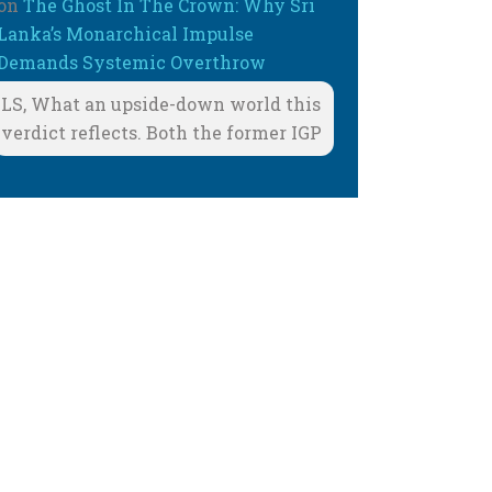
on
The Ghost In The Crown: Why Sri
Lanka’s Monarchical Impulse
Demands Systemic Overthrow
LS, What an upside-down world this
verdict reflects. Both the former IGP