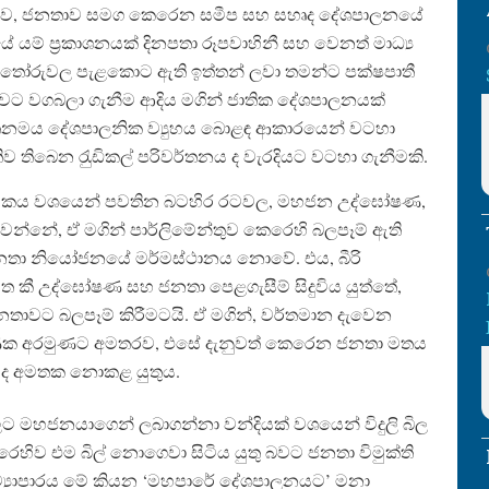
නොව, ජනතාව සමග කෙරෙන සමීප සහ සහෘද දේශපාලනයේ
ම් ප‍්‍රකාශනයක් දිනපතා රූපවාහිනී සහ වෙනත් මාධ්‍ය
කන්තෝරුවල පැළකොට ඇති ඉත්තන් ලවා තමන්ට පක්ෂපාතී
න බවට වගබලා ගැනීම ආදිය මගින් ජාතික දේශපාලනයක්
ආයතනමය දේශපාලනික ව්‍යුහය බොළඳ ආකාරයෙන් වටහා
 තිබෙන රැුඩිකල් පරිවර්තනය ද වැරදියට වටහා ගැනීමකි.
 වාහකය වශයෙන් පවතින බටහිර රටවල, මහජන උද්ඝෝෂණ,
්වෙන්නේ, ඒ මගින් පාර්ලිමේන්තුව කෙරෙහි බලපෑම් ඇති
් ජනතා නියෝජනයේ මර්මස්ථානය නොවේ. එය, බීරි
හත කී උද්ඝෝෂණ සහ ජනතා පෙළගැසීම් සිදුවිය යුත්තේ,
ජනතාවට බලපෑම් කිරීමටයි. ඒ මගින්, වර්තමාන දැවෙන
්ෂණික අරමුණට අමතරව, එසේ දැනුවත් කෙරෙන ජනතා මතය
ව ද අමතක නොකළ යුතුය.
 මහජනයාගෙන් ලබාගන්නා වන්දියක් වශයෙන් විදුලි බිල
හිව එම බිල් නොගෙවා සිටිය යුතු බවට ජනතා විමුක්ති
්‍යාපාරය මේ කියන ‘මහපාරේ දේශපාලනයට’ මනා