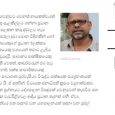
වෙනුවට වෙනත් නායකත්වයක්
 සැලකිල්ලට ගන්නා ප‍්‍රධාන
යා සලකන කරුණුවලට හැම
රලා දමා මොන විදිහකින් හෝ
ිකයෙකුගේ ප‍්‍රධාන ඉලක්කය
කාරිකයෙකු වශයෙන් තමාට ලැබිය
ඩුදෙයි. සාමාන්‍ය පාක්ෂිකයෙකු
ගාමිණී වියන්ගොඩ
ි වෙතත්, කාඩර්වරුන් එම පටු
හෙත්, පක්ෂ සාමාජිකයෙකු
ාරණ පුරවැසියා, විරුද්ධ පක්ෂයක ජයග‍්‍රහණයක්
. ඒ අතරින්, විධායක ජනාධිපති ක‍්‍රමය ව්‍යුහාත්මකව
 ප‍්‍රශ්නයට දේශපාලන විසඳුමක් වෙනුවෙන් කැපවීම සහ
වැඩපිළිවෙල ආදිය ප‍්‍රධාන තැනක් ගනී. ඒවා,
සාධාරණත්වය මත පදනම් වන යහපාලනයක් සඳහා වන පුළුල්