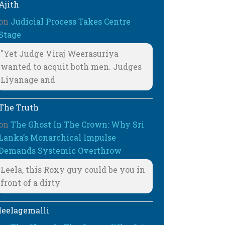
Ajith
on
Judicial Process Takes Centre
Stage
"Yet Judge Viraj Weerasuriya
wanted to acquit both men. Judges
Liyanage and
The Truth
on
The Ghost In The Crown: Why Sri
Lanka’s Monarchical Impulse
Demands Systemic Overthrow
Leela, this Roxy guy could be you in
front of a dirty
leelagemalli