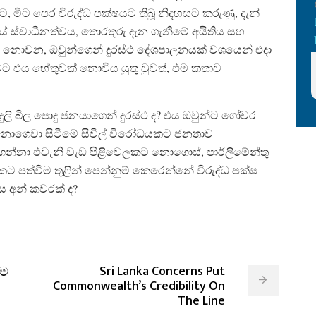
 මීට පෙර විරුද්ධ පක්ෂයට තිබූ නිදහසට කරුණු, දැන්
ේ ස්වාධීනත්වය, තොරතුරු දැන ගැනීමේ අයිතිය සහ
නොවන, ඔවුන්ගෙන් දුරස්ථ දේශපාලනයක් වශයෙන් එදා
මට එය හේතුවක් නොවිය යුතු වුවත්, එම කතාව
 විදුලි බිල පොදු ජනයාගෙන් දුරස්ථ ද? එය ඔවුන්ට ගෝචර
් නොගෙවා සිටීමේ සිවිල් විරෝධයකට ජනතාව
න්නා එවැනි වැඩ පිළිවෙලකට නොගොස්, පාර්ලිමේන්තු
මකට පත්වීම තුළින් පෙන්නුම් කෙරෙන්නේ විරුද්ධ පක්ෂ
 අන් කවරක් ද?
Sri Lanka Concerns Put
දම
Commonwealth’s Credibility On
The Line