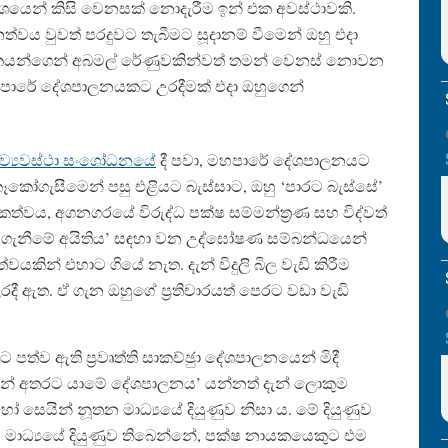
 වශයෙන් කිසි වෙනසක් නොදැරීම ඉන් එක අවස්ථාවකි.
ය වුවත් පරදුවට තැබීමට සූදානම් වීමෙන් ඔහු එදා
කයන්ගෙන් අබමල් රේණුවකින්වත් තමන් වෙනස් නොවන
 මහපාරේ දේශපාලනයකට උරදීමක් එදා ඔහුගෙන්
ි ව්‍යවස්ථා සංශෝධනයේ
දී පවා, මහපාරේ දේශපාලනයට
ෑකෝගැසීමෙන් පසු එළියට බැස්සාට, ඔහු ‘පාරට බැස්සේ’
වය, අගනගරයේ විරුද්ධ පක්ෂ සම්මන්ත‍්‍රණ සහ විද්වත්
න ගැනීමේ අයිතිය’ සඳහා වන උද්ඝෝෂණ සම්බන්ධයෙන්
වයකින් එහාට ගියේ නැත. දැන් විදුලි බිල වැඩි කිරීම
ඇත. ඒ ගැන ඔහුගේ ප‍්‍රතිචාරයත් පෙරට වඩා වැඩි
ව ඇති ප‍්‍රවෘත්ති සාකච්ඡුා දේශපාලනයෙන් මිදී
සුන් අතරට යාමේ දේශපාලනය’ යන්නත් දැන් ලොකුම
ෝ සෙයින් නූතන මාධ්‍යයේ දියුණුව නිසා ය. මේ දියුණුව
ාධ්‍යයේ දියුණුව තිබෙන්නේ, පක්ෂ නායකයෙකුට එම