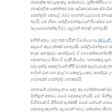
රාජපක්ෂ කටයුතු කළ ආකාරයට, ප‍්‍රතිපත්තිමය
පෞද්ගලික කෝන්තර මත, අධිකරණයක ස්වාධීනත්ව
පෙන්නුම් කෙළේ, රටේ වෙනත් වැඩවසම් නාය
බවයි. මේ නිසා, පාර්ලිමේන්තුවෙන් පිටස්තර
බලාපොරොත්තු වීමට පුලූවන් කමක් නොවුණි.
අනිත් අතට, ඔහු එක පයින් විරෝධය පෑ
18 වැන
ඔහුගේ කැමැත්තක් නොවුණි. පාර්ලිමේන්තුවේ ක
නැත. අනතුරුව, ආණ්ඩුවේ ඒ මහා අත්තනෝමතිකත්
දේශනවලට සීමා වී මැකී ගියේය. ‘තොරතුරු දැ
ඔහු දැක්වූ ආකල්පයත් කිසි දවසක ඇල්මැරුණු තත්
නමින් වන මහ දවල් මංකොල්ලයකට ආණ්ඩුව උරදී 
වෙනසක් පෙන්නුම් නොකරයි.
මහපාරේ දේශපාලනය යනු, අද මෝස්තරයක් බවට පත්
මිනිසුන් අතරට යාමේ දේශපාලනයයි. මේ ‘මිනි
විහිළුවක් වී තිබීමත් ඇත්තකි. එසේ වන්නේ බොහ
දේශපාලඥයන්ව අලසයන් බවට පත්කොට තිබේ. ම