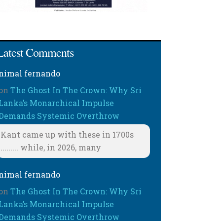
Latest Comments
nimal fernando
on
The Ghost In The Crown: Why Sri
Lanka’s Monarchical Impulse
Demands Systemic Overthrow
Kant came up with these in 1700s
......... while, in 2026, many
nimal fernando
on
The Ghost In The Crown: Why Sri
Lanka’s Monarchical Impulse
Demands Systemic Overthrow