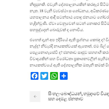
නිදසුනකි. එවැනි දේශපාලනයකින් කරඇර සිටීමට,
නැත. 18 වැනි ව්‍යවස්ථා සංශෝධනය, අධිකරණය
යහපාලනය ආදී සටන්පාඨ පොදු ජනයාට ගෝචර 
හැඳින්වුණි. ඒවා වෙනුවෙන් සටන් නොකර සිටී
සහසුද්දෙන් බොරුවක් ද නොවීය.
එහෙත් දැන් අප ඉදිරියේ ඇති ප‍්‍රශ්නය කෙබඳු ද?
නැද්ද? නිවැරදි නායකත්වයක් ඇතොත්, එම බිල
පෙළනොගැසේවි ද? ජනතාව සෘජුව සහභාගී කරග
විවාදයකින් සහ විරෝධතා ප‍්‍රකාශනවලින් සෑහී
නායකත්වයේ ඇති දේශපාලනික ඔතෑනි කමක් මිස
Facebook
Twitter
WhatsApp
Share
සිංහල-බෞද්ධයන්, හමුදාවේ විය
සහ දෙමළ ජනතාව