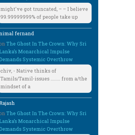
might've got truncated, – – I believe
99.99999999% of people take up
nimal fernand
on
The Ghost In The Crown: Why Sri
Lanka’s Monarchical Impulse
Demands Systemic Overthrow
chiv, - Native thinks of
Tamils/Tamil-issues ........ from a/the
mindset of a
Rajash
on
The Ghost In The Crown: Why Sri
Lanka’s Monarchical Impulse
Demands Systemic Overthrow