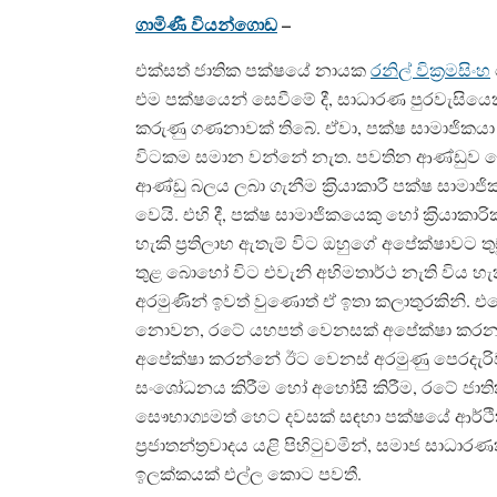
ගාමිණී වියන්ගොඩ
–
එක්සත් ජාතික පක්ෂයේ නායක
රනිල් වික‍්‍රමසිංහ
එම පක්ෂයෙන් සෙවීමේ දී, සාධාරණ පුරවැසියෙකු
කරුණු ගණනාවක් තිබේ. ඒවා, පක්ෂ සාමාජික
විටකම සමාන වන්නේ නැත. පවතින ආණ්ඩුව පෙ
ආණ්ඩු බලය ලබා ගැනීම ක‍්‍රියාකාරී පක්ෂ සාමාජ
වෙයි. එහි දී, පක්ෂ සාමාජිකයෙකු හෝ ක‍්‍රියා
හැකි ප‍්‍රතිලාභ ඇතැම් විට ඔහුගේ අපේක්ෂාවට තු
තුළ බොහෝ විට එවැනි අභිමතාර්ථ නැති විය හැක
අරමුණින් ඉවත් වුණොත් ඒ ඉතා කලාතුරකිනි. එ
නොවන, රටේ යහපත් වෙනසක් අපේක්ෂා කරන සාධ
අපේක්ෂා කරන්නේ ඊට වෙනස් අරමුණු පෙරදැරිව යි
සංශෝධනය කිරීම හෝ අහෝසි කිරීම, රටේ ජාතික
සෞභාග්‍යමත් හෙට දවසක් සඳහා පක්ෂයේ ආර්ථික 
ප‍්‍රජාතන්ත‍්‍රවාදය යළි පිහිටුවමින්, සමාජ 
ඉලක්කයක් එල්ල කොට පවතී.