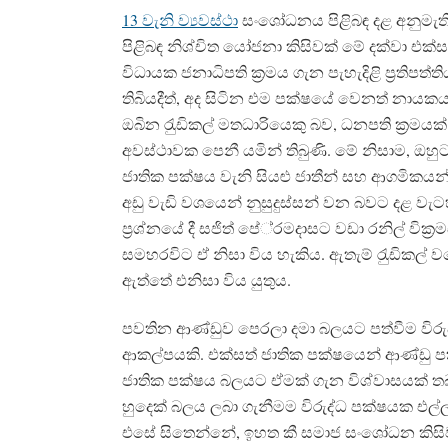
13 වැනි ව්‍යවස්ථා
සංශෝධනය පිළිබඳ දළ අනුමැතිය
පිළිබඳ නිශ්චිත යෝජනා කිසිවක් මේ දක්වා එක්ස
විධායක ජනාධිපති ක‍්‍රමය ගැන පැහැදිළි ප‍්‍රති
තිබියදීත්, අද සිටින එම පක්ෂයේ වෙනත් නායකය
ඔබින රැුඩිකල් මතධාරියෙකු බව, ධනපති ක‍්‍රමය
අවස්ථාවක පෙනී යමින් තිබුණි. මේ නිසාම, ඔ
ජාතික පක්ෂය වැනි සියළු ජාතීන් සහ ආගමික
අඩු වැඩි වශයෙන් නුසුදුස්සන් වන බවට දළ වැටහී
ප‍්‍රශ්නයේ දී සජිත් පේ‍්‍රමදාසට වඩා රනිල් වික
සමහරවිට ඒ නිසා විය හැකිය. ඇතැම් රැුඩික
ඇත්තේ එනිසා විය යුතුය.
පවතින ආණ්ඩුව පෙරලා දමා බලයට පත්වීම විරුද
ආකල්පයකි. එක්සත් ජාතික පක්ෂයෙන් ආණ්ඩු ප
ජාතික පක්ෂය බලයට ඒමක් ගැන විශ්වාසයක් තබා
හුදෙක් බලය ලබා ගැනීමම විරුද්ධ පක්ෂයක එල්
එසේ සිතෙන්නේ, ඉහත කී සමාජ සංශෝධන කිසිවක