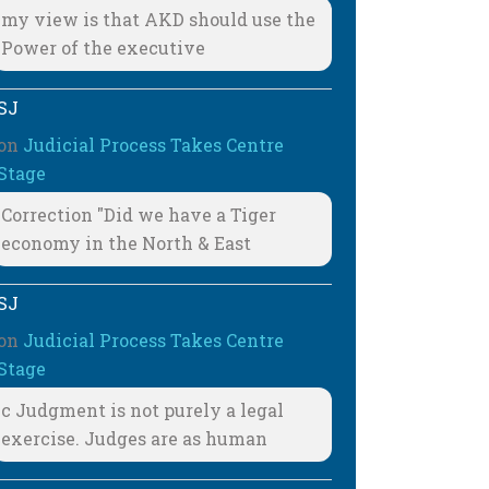
my view is that AKD should use the
Power of the executive
SJ
on
Judicial Process Takes Centre
Stage
Correction "Did we have a Tiger
economy in the North & East
SJ
on
Judicial Process Takes Centre
Stage
c Judgment is not purely a legal
exercise. Judges are as human