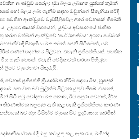
, පවතින ආණ්ඩුව පෙරලා දමා බලය ලබාගත යුත්තේ කුමක්
කෙසේ හෝ බලය ලබා ගැනීම සඳහා ඔවුන්ගේ සිතැඟියා පරිදි
 සහ පවතින ආණ්ඩුවේ වැඩපිළිවෙල අතර වෙනසක් තිබෙති
සීරු ය. උදාහරණයක් වශයෙන්, යුද්ධය අවසානයේ ජාතික
යුතු කරන වත්මන් ආණ්ඩුවේ ‘සාර්ථකත්වය’ අගනා පාඩමක්
හජාතිවාදී සිතැඟියා මත තමන් පෙනී සිටීමෙන්, යම්
ිස් ගණන් හදන්නට පිළිවන. එවැනි ප‍්‍රතිපත්තියක්, පවතින
ිය හැකි වෙතත්, එවැනි වේදිකාවක් හරහා පිහිටුවා
 ලිපට වැටෙනවා සිකුරුයි.
ස් ප‍්‍රතිපත්ති ක‍්‍රියාත්මක කිරීම සඳහා මිස, හුදෙක්
හාම නොවන බව මුලින්ම පිළිගත යුතුව තිබේ. එහෙත්,
මින් සිටි පටු චෝදනා මත නොව, ඊට සපුරා වෙනස්, දීර්ඝ
තා තීරණාත්මක බලපෑම් ඇති කළ හැකි ප‍්‍රතිපත්තිමය කාරණා
යකත්වයක් බව ඔහු විසින්ම මෑතක සිට ප‍්‍රදර්ශනය කරමින්
 දෝෂාභියෝගයේ දී ඔහු කටයුතු කළ ආකාරය, මහින්ද