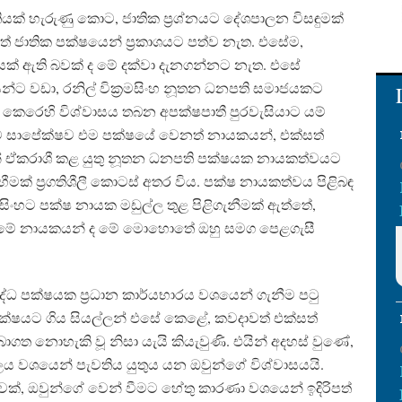
ක් හැරුණු කොට, ජාතික ප‍්‍රශ්නයට දේශපාලන විසඳුමක්
ත් ජාතික පක්ෂයෙන් ප‍්‍රකාශයට පත්ව නැත. එසේම,
පත්තියක් ඇති බවක් ද මේ දක්වා දැනගන්නට නැත. එසේ
න්ට වඩා, රනිල් වික‍්‍රමසිංහ නූතන ධනපති සමාජයකට
ක් කෙරෙහි විශ්වාසය තබන අපක්ෂපාතී පුරවැසියාට යම්
හුට සාපේක්ෂව එම පක්ෂයේ වෙනත් නායකයන්, එක්සත්
යන් ඒකරාශී කළ යුතු නූතන ධනපති පක්ෂයක නායකත්වයට
මක් ප‍්‍රගතිශීලී කොටස් අතර විය. පක්ෂ නායකත්වය පිළිබඳ
‍්‍රමසිංහට පක්ෂ නායක මඩුල්ල තුළ පිළිගැනීමක් ඇත්තේ,
ල් වමේ නායකයන් ද මේ මොහොතේ ඔහු සමග පෙළගැසී
්ධ පක්ෂයක ප‍්‍රධාන කාර්යභාරය වශයෙන් ගැනීම පටු
ක්ෂයට ගිය සියල්ලන් එසේ කෙළේ, කවදාවත් එක්සත්
ගත නොහැකි වූ නිසා යැයි කියැවුණි. එයින් අදහස් වුණේ,
ලය වශයෙන් පැවතිය යුතුය යන ඔවුන්ගේ විශ්වාසයයි.
්, ඔවුන්ගේ වෙන් වීමට හේතු කාරණා වශයෙන් ඉදිරිපත්