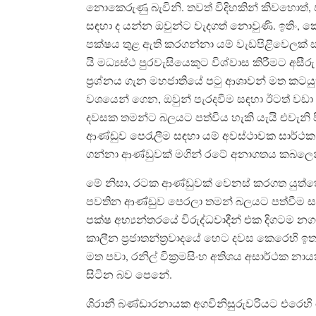
නොකෙරුණු බැවිනි. තවත් විදිහකින් කිවහොත්
සඳහා ද යන්න ඔවුන්ට වැදගත් නොවුණි. ඉතිං, 
පක්ෂය තුළ ඇති කරගන්නා යම් වැඩපිළිවෙලක්
යි මධ්‍යස්ථ පුරවැසියෙකුට විශ්වාස කිරීමට අ
ප‍්‍රශ්නය ගැන මහජාතියේ පටු ආශාවන් මත කට
වශයෙන් ගෙන, ඔවුන් පැරදවීම සඳහා ඊටත් වඩා ම
දවසක තමන්ට බලයට පත්විය හැකි යැයි එවැනි පිර
ආණ්ඩුව පෙරැලීම සඳහා යම් අවස්ථාවක සාර්ථක ව
ගන්නා ආණ්ඩුවක් මගින් රටේ අනාගතය කබලෙන්
මේ නිසා, රටක ආණ්ඩුවක් වෙනස් කරගත යුත්තේ, වෙන
පවතින ආණ්ඩුව පෙරලා තමන් බලයට පත්වීම සඳ
පක්ෂ අභ්‍යන්තරයේ විරුද්ධවාදීන් එක දිගටම නග
කාලීන ප‍්‍රජාතන්ත‍්‍රවාදයේ හෙට දවස කෙරෙහි ඉ
මත පවා, රනිල් වික‍්‍රමසිංහ අතිශය අසාර්ථක නා
සිටින බව පෙනේ.
ශිරානී බණ්ඩාරනායක අගවිනිසුරුවරියට එරෙහි