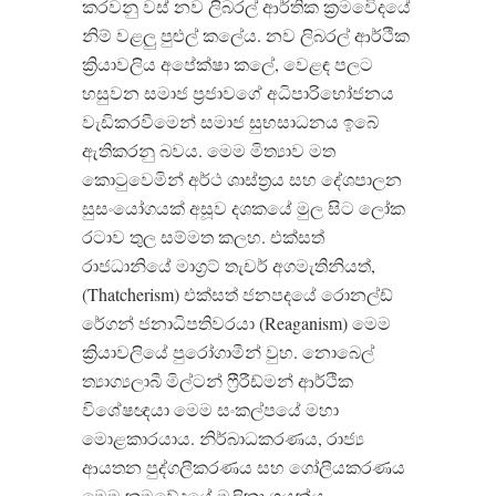
කරවනු වස් නව ලිබරල් ආර්තික ක්‍රමවෙිදයේ
නිම් වළලු පුළුල් කලේය. නව ලිබරල් ආර්ථික
ක්‍රියාවලිය අපේක්ෂා කලේ, වෙළඳ පලට
හසුවන සමාජ ප්‍රජාවගේ අධිපාරිභෝජනය
වැඩිකරවීමෙන් සමාජ සුභසාධනය ඉබේ
ඇතිකරනු බවය. මෙම මිත්‍යාව මත
කොටුවෙමින් අර්ථ ශාස්ත්‍රය සහ දේශපාලන
සුසංයෝගයක් අසූව දශකයේ මුල සිට ලෝක
රටාව තුල සම්මත කලහ. එක්සත්
රාජධානියේ මාග්‍රට් තැචර් අගමැතිනියත්,
(Thatcherism) එක්සත් ජනපදයේ රොනල්ඩ්
රේගන් ජනාධිපතිවරයා (Reaganism) මෙම
ක්‍රියාවලියේ පුරෝගාමීන් වුහ. නොබෙල්
ත්‍යාග්‍යලාබී මිල්ටන් ෆ්‍රීරීඩ්මන් ආර්ථික
විශේෂඥයා මෙම සංකල්පයේ මහා
මොළකාරයාය. නිර්බාධකරණය, රාජ්‍ය
ආයතන පුද්ගලීකරණය සහ ගෝලීයකරණය
මෙම ක්‍රමවේදයේ මූලිකාංගයන්ය.