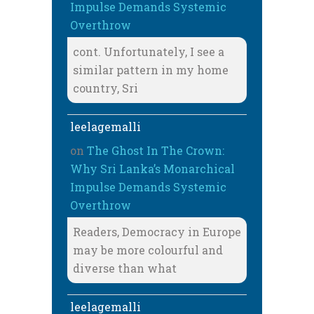
Impulse Demands Systemic
Overthrow
cont. Unfortunately, I see a
similar pattern in my home
country, Sri
leelagemalli
on
The Ghost In The Crown:
Why Sri Lanka’s Monarchical
Impulse Demands Systemic
Overthrow
Readers, Democracy in Europe
may be more colourful and
diverse than what
leelagemalli