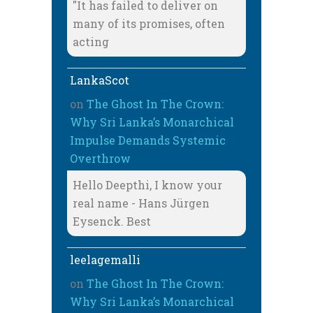
"It has failed to deliver on
many of its promises, often
acting
LankaScot
on
The Ghost In The Crown:
Why Sri Lanka’s Monarchical
Impulse Demands Systemic
Overthrow
Hello Deepthi, I know your
real name - Hans Jürgen
Eysenck. Best
leelagemalli
on
The Ghost In The Crown:
Why Sri Lanka’s Monarchical