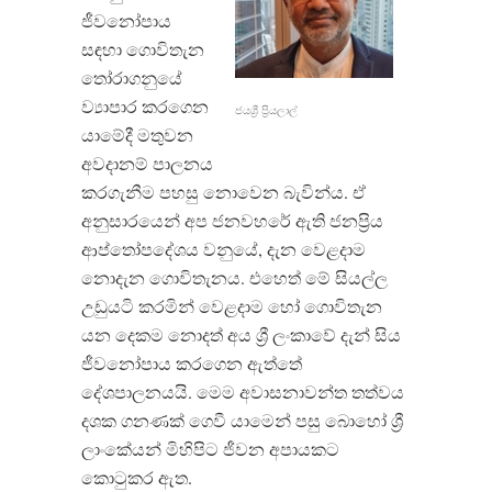
ජීවනෝපාය
සඳහා ගොවිතැන
තෝරාගනුයේ
ව්‍යාපාර කරගෙන
ජයශ්‍රී ප්‍රියලාල්
යාමේදී මතුවන
අවදානම් පාලනය
කරගැනීම පහසු නොවෙන බැවින්ය. ඒ
අනුසාරයෙන් අප ජනවහරේ ඇති ජනප්‍රිය
ආප්තෝපදේශය වනුයේ, දැන වෙළදාම
නොදැන ගොවිතැනය. එහෙත් මේ සියල්ල
උඩුයටි කරමින් වෙළදාම හෝ ගොවිතැන
යන දෙකම නොදත් අය ශ්‍රී ලංකාවේ දැන් සිය
ජීවනෝපාය කරගෙන ඇත්තේ
දේශපාලනයයි. මෙම අවාසනාවන්ත තත්වය
දශක ගනණක් ගෙවී යාමෙන් පසු බොහෝ ශ්‍රී
ලාංකේයන් මිහිපිට ජීවන අපායකට
කොටුකර ඇත.