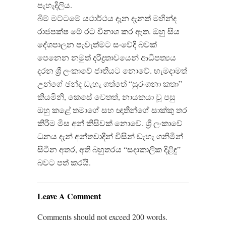
පැහැදිලිය.
බිම් මට්ටමේ යථාර්ථය දැන දැනත් මහින්ද
රාජපක්ෂ මේ රට විනාශ කර ඇත. ඔහු සිය
දේශපාලන පැවැත්මට සංවේදී බවක්
පෙනෙන නමුත් දරිද්‍රතාවයෙන් ආධිපත්‍යය
දරන ශ්‍රී ලංකාවේ ජාතියට නොවේ. හැමදාමත්
උන්ගේ ඡන්ද ඩැහැ ගත්තේ “සුරංගනා කතා”
කියමිනි, කෙසේ වෙතත්, නායකයා වූ පසු
ඔහු කළේ තමාගේ සහ ඥාතීන්ගේ සාක්කු තර
කිරීම මිස අන් කිසිවක් නොවේ. ශ්‍රී ලංකාවේ
ධනය දැන් අන්තවාදීන් විසින් ඩැහැ ගනිමින්
සිටින අතර, අති බහුතරය “සදාකාලික දිළිඳු”
බවට පත් කරයි.
Leave A Comment
Comments should not exceed 200 words.