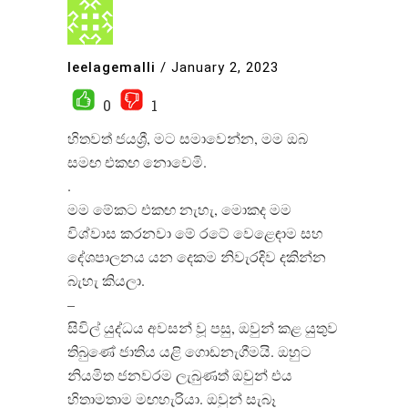
leelagemalli
/
January 2, 2023
0
1
හිතවත් ජයශ්‍රී, මට සමාවෙන්න, මම ඔබ
සමඟ එකඟ නොවෙමි.
.
මම මේකට එකඟ නැහැ, මොකද මම
විශ්වාස කරනවා මේ රටේ වෙළෙඳාම සහ
දේශපාලනය යන දෙකම නිවැරදිව දකින්න
බැහැ කියලා.
–
සිවිල් යුද්ධය අවසන් වූ පසු, ඔවුන් කළ යුතුව
තිබුණේ ජාතිය යළි ගොඩනැගීමයි. ඔහුට
නියමිත ජනවරම ලැබුණත් ඔවුන් එය
හිතාමතාම මඟහැරියා. ඔවුන් සැබෑ