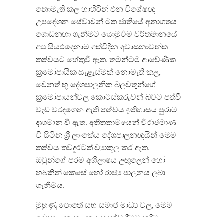
නොමැති කල භාහිරින් එන විශේෂඥ
උපදේශන සේවාවන් මත ජාතියේ අනාගතය
ගොඩනඟා ගැනීමට යොමුවීම වර්තමානයේ
අප සියළුදෙනාම අත්විඳින අවාසනාවන්ත
තත්වයට හේතුවී ඇත. තමන්ටම ආවේණික
ක්‍රමෝපායික සැළැස්මක් නොමැති කල,
වෙනත් භූ දේශපාලනික බලවතුන්ගේ
ක්‍රමෝපායන්වල කොටස්කරුවන් බවට පත්වී
වැඩ වරදගෙන ඇති තත්වය ඉතිහාසය පුරාම
දෘශමාන වී ඇත. අතීතකාමයෙන් විරාජමාණ
වී සිටින ශ්‍රී ලාංකේය දේශපාලනඥයින් මෙම
තත්වය තවදුරටත් ව්‍යාකූල කර ඇත.
ඔවුන්ගේ පරම අභිලාෂය උඟුලෙන් හෝ
හබකින් කෙසේ හෝ රාජ්‍ය පාලනය ලබා
ගැනීමය.
මුහුණු පොතේ සහ සමාජ මාධ්‍ය වල, මෙම