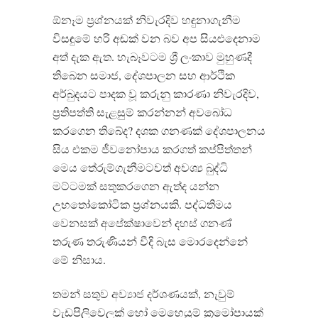
ඕනෑම ප්‍රශ්නයක් නිවැරදිව හඳුනාගැනීම
විසඳුමේ හරි අඬක් වන බව අප සියළුදෙනාම
අත් දැක ඇත. හැබෑවටම ශ්‍රී ලංකාව මුහුණදී
තිබෙන සමාජ, දේශපාලන සහ ආර්ථික
අර්බුදයට පාදක වූ කරුනු කාරණා නිවැරදිව,
ප්‍රතිපත්ති සැළසුම් කරන්නන් අවබෝධ
කරගෙන තිබේද? දශක ගනණක් දේශපාලනය
සිය එකම ජීවනෝපාය කරගත් කප්පිත්තන්
මෙය තේරුම්ගැනීමටවත් අවශ්‍ය බුද්ධි
මට්ටමක් සතුකරගෙන ඇත්ද යන්න
උභතෝකෝටික ප්‍රශ්නයකි. පද්ධතිමය
වෙනසක් අපේක්ෂාවෙන් දහස් ගනණ්
තරුණ තරුණියන් වීදි බැස මොරදෙන්නේ
මේ නිසාය.
තමන් සතුව අව්‍යාජ දර්ශණයක්, නැවුම්
වැඩපිලිවෙලක් හෝ මෙහෙයුම් ක්‍රමෝපායක්