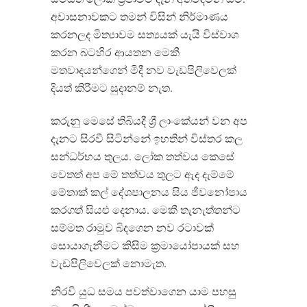
අවාසනාවකට තමන් විසින් නිර්මාණය
කරනලද මිත්‍යාවම සත්‍යයක් යැයි විස්වාශ
කරන බටහිර ආයතන මෙකී
මතවාදයන්ගෙන් මිදී නව වැඩපිලිවෙලක්
දියත් කිරීමට සුදානම් නැත.
කරුනු මෙසේ තිබියදී ශ්‍රී ලාංකේයන් වන අප
දැනට සිරවී සිටින්නේ ඉහතින් විස්තර කල
සන්ධර්භය තුලය. ලෝක තත්වය කෙසේ
වෙතත් අප මේ තත්වය තුලට ඇද දැම්මේ
මේතාක් කල් දේශපාලනය සිය ජීවනෝපාය
කරගත් සියළු දෙනාය. මෙකී තැනැත්තන්ට
සම්මත රාමුව බිදගෙන නව රටාවක්
සොයාගැනීමට කිසිම ක්‍රමායෝපායක් සහ
වැඩපිලිවෙලක් නොමැත.
නිරවි යුධ සමය පවත්වාගෙන යාම පහසු