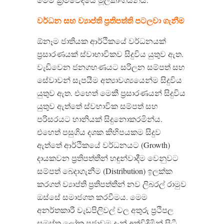
වර්ධන සහ ව්‍යාප්ති ප්‍රතිපත්ති පටලවා ගැනීම
ඕනෑම ජාතියක ආර්ථිකයේ වර්ධනයක්
ප්‍රසාරණයක් ස්වාභාවිකව සිදුවිය යුතුව ඇත.
වැඩිවෙන ජනගහණයට සරිලන සම්පත් සහ
සේවාවන් සැපයීම අත්‍යාවශ්‍යයෙන්ම සිදුවිය
යුතුව ඇත. එහෙත් මෙකී ප්‍රසාරණයන් සිදුවිය
යුතුව ඇත්තේ ස්වභාවික සම්පත් සහ
පරිසරයට හානියක් සිදුනොකරමින්ය.
එහෙත් පසුගිය දශක කිහිපයකම සිදුව
ඇත්තේ ආර්ථිකයේ වර්ධනයට (Growth)
දායකවන ප්‍රතිපත්තීන් හඳුන්වාදීම වෙනුවට
සම්පත් බෙදාගැනීම (Distribution) ඉලක්ක
කරගත් ව්‍යාප්ති ප්‍රතිපත්තීන් නව ලිබරල් රාමුව
ඔස්සේ සමාජගත කරවීමය. මෙම
අනර්තකාරී වැඩපිලි‍වල් වල අතුරු ප්‍රථිපල
සමස්ත ලෝක ප්‍රජාවම දැන් අත්විදිමින් සිටී.