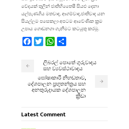
වේදයක් තුලින් ජාතිහිතෛෂී සියළු දෙනා
යල්පැණගිය මතවාද, ආගම්වාද,ජාතිවාද යන
සියල්ලම පසෙකලා අපටම ආවේණික ක්‍රම
උපාය ගොඩනගා ගැනීමට කටයුතු කරමු.
Facebook
Twitter
WhatsApp
Share
ලිබරල් පොතේ ගුරුවාදය
සහ ව්‍යවස්ථාවාදය
ඝෝෂාකාරී නිහඬතාව,
දේශපාලන ප්‍රභූතන්ත්‍රය සහ
අනතුරුදායක දේශපාලන
ක්‍රීඩා
Latest Comment