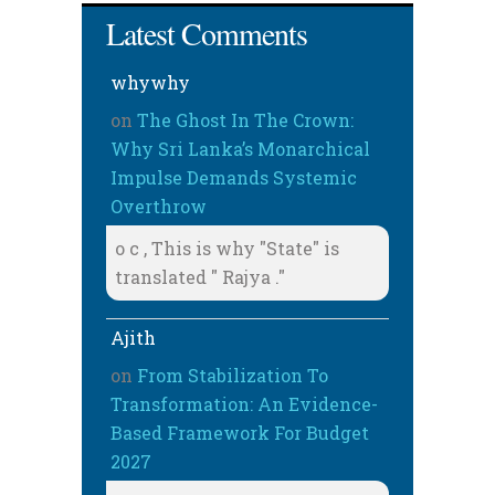
Latest Comments
whywhy
on
The Ghost In The Crown:
Why Sri Lanka’s Monarchical
Impulse Demands Systemic
Overthrow
o c , This is why "State" is
translated " Rajya ."
Ajith
on
From Stabilization To
Transformation: An Evidence-
Based Framework For Budget
2027