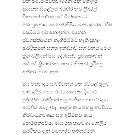
වනු පිණිස පවත්වාගෙන යන ගෝලීය
ආයතන සියල්ලම බටහිර නව ලිබරල්
චිකාගෝ පාර්ශවයේ චින්තනයට
කොටුකොට වෙනත් කිසිම මතවාදයකට හිස
එසවීමට ඉඩ නොදුන්හ. එහෙත්
ස්වශක්තියෙන් නැඟීසිටීමට හැකි ප්‍රභල
ආර්ථිකයන් සහිත ඉන්දියාව සහ චීනය මෙම
ක්‍රියාවලියන් සිය දේශීයත්ව ප්‍රමුකතාවන්
ඔස්සේ ක්‍රියාත්මක කොට හිතකර ප්‍රථිපල
අත්කර ගෙන ඇත.
සිය මතවාදය සංවර්ධනය වන රටවල් තුලට
කාවැද්දීමට සහ රාජ්‍ය ආයතන දියකර
‍පුද්ගලික ශක්තිමත් බහු ජාතික ව්‍යාපාරවලට
ගෝලීය වෙළඳපල ආක්‍රමණය පහසු කරවිමට
නිර්බාධකරණය සහ අසීමිතව ණය
පොම්පකරවීය. ණය මත පාවෙණ ගෝලීය
ආර්ථිකය දැන් විඩාභරව හතිහරිමින්