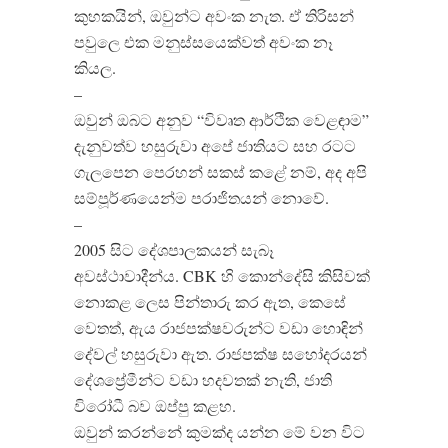
කුහකයින්, ඔවුන්ට අවංක නැත. ඒ තිරිසන්
පවුලෙ එක මනුස්සයෙක්වත් අවංක නෑ
කියල.
–
ඔවුන් ඔබට අනුව “විවෘත ආර්ථික වෙළඳාම”
දැනුවත්ව හසුරුවා අපේ ජාතියට සහ රටට
ගැලපෙන පෙරහන් සකස් කළේ නම්, අද අපි
සම්පූර්ණයෙන්ම පරාජිතයන් නොවේ.
–
2005 සිට දේශපාලකයන් සැබෑ
අවස්ථාවාදීන්ය. CBK හි කොන්දේසි කිසිවක්
නොකළ ලෙස පින්තාරු කර ඇත, කෙසේ
වෙතත්, ඇය රාජපක්ෂවරුන්ට වඩා හොඳින්
දේවල් හසුරුවා ඇත. රාජපක්ෂ සහෝදරයන්
දේශප්‍රේමීන්ට වඩා හදවතක් නැති, ජාති
විරෝධී බව ඔප්පු කළහ.
ඔවුන් කරන්නේ කුමක්ද යන්න මේ වන විට