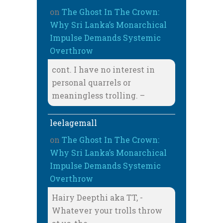
on
The Ghost In The Crown:
Why Sri Lanka’s Monarchical
Impulse Demands Systemic
Overthrow
cont. I have no interest in
personal quarrels or
meaningless trolling. –
leelagemall
on
The Ghost In The Crown:
Why Sri Lanka’s Monarchical
Impulse Demands Systemic
Overthrow
Hairy Deepthi aka TT, -
Whatever your trolls throw