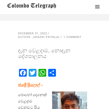
DECEMBER 31, 2022
AUTHOR: JAYASRI PRIYALAL
1 COMMENT
දැන වෙළදාම, නොදැන
දේශපාලනය
Facebook
Twitter
WhatsApp
Share
ජයශ්‍රී ප්‍රියලාල්
–
බොහෝ දෙනෙක්
වෙළදාම
වෙනුවට සිය