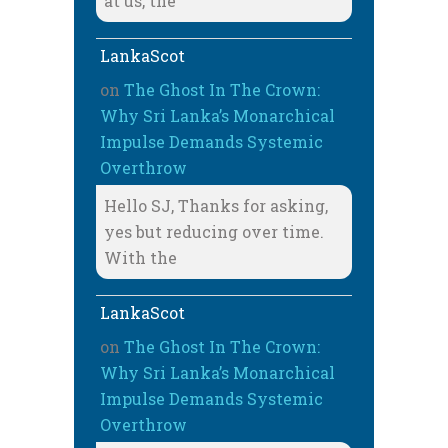
at us, the
LankaScot
on
The Ghost In The Crown:
Why Sri Lanka’s Monarchical
Impulse Demands Systemic
Overthrow
Hello SJ, Thanks for asking,
yes but reducing over time.
With the
LankaScot
on
The Ghost In The Crown:
Why Sri Lanka’s Monarchical
Impulse Demands Systemic
Overthrow