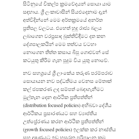
සිටිනුයේ විකල්ප ක්‍රමවේදයන් සොයා යාම
සඳහාය. ශ්‍රී ලංකාවාසීන් සියළුදෙනාම දැන්
අත්විදින්නේ මෙම අර්තක්‍රමයේ අනර්ත
ප්‍රතිපල වලටය. එහෙත් හුදු රාජ්‍ය බලය
ලබාගෙන වරප්‍රසාද බුක්තිවිඳීමට දත කන
දේශපාලකයින් මෙම තත්වය වටහා
නොගෙන තිත්ත කසාය බීපු ගොළුවන් සේ
කටයුතු කිරීම ගැන පුදුම විය යුතු නොවේ.
නව සහශ්‍රයේ ශ්‍රී ලාංකේය තරුණ පරම්පරාව
සොයායන නව පද්ධතිමය වෙනස මේතාක්
කල් ජපකරණ ලද සම්පත් බෙදාගැනීමට
මුල්තැන දෙන ආර්ථික ප්‍රතිපත්තීන්
(distribution focused policies) අභිබවා දේශීය
ආර්ථිකය ප්‍රසාරණයට සහ ව්‍යාප්තිය
උත්ප්‍රේරණය කරන ආර්ථික ප්‍රතිපත්තීන්
(growth focused policies) ඉලක්ක කර නාස්තිය
සහ දූෂණයට ඉඩ හසුරන පරිපාලන ක්‍රම