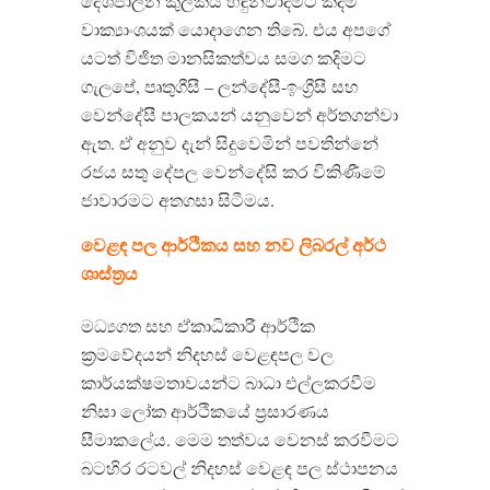
දේශපාලන කුලකය හඳුන්වාදීමට කදිම
වාක්‍යාංශයක් යොදාගෙන තිබේ. එය අපගේ
යටත් විජිත මානසිකත්වය සමග කදිමට
ගැලපේ, පෘතුගීසී – ලන්දේසී-ඉංග්‍රීසී සහ
වෙන්දේසී පාලකයන් යනුවෙන් අර්තගන්වා
ඇත. ඒ අනුව දැන් සිදුවෙමින් පවතින්නේ
රජය සතු දේපල වෙන්දේසි කර විකිණීමේ
ජාවාරමට අතගසා සිටීමය.
වෙළඳ පල ආර්ථිකය සහ නව ලිබරල් අර්ථ
ශාස්ත්‍රය
මධ්‍යගත සහ ඒකාධිකාරී ආර්ථික
ක්‍රමවේදයන් නිදහස් වෙළඳපල වල
කාර්යක්ෂමතාවයන්ට බාධා එල්ලකරවීම
නිසා ලෝක ආර්ථිකයේ ප්‍රසාරණය
සීමාකලේය. මෙම තත්වය වෙනස් කරවීමට
බටහිර රටවල් නිදහස් වෙළඳ පල ස්ථාපනය