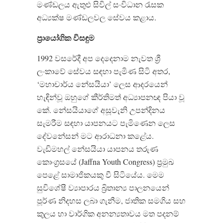
මණ්ඩලය ඇතුළු සිවිල් සංවිධාන රැසක
අධ්‍යක්ෂ මණ්ඩලවල සේවය කළාය.
ප්‍රායෝගික විසඳුම
1992 වසරේදී අප දෙදෙනාම නැවත ශ්‍රී
ලංකාවේ සේවය සඳහා පැමිණ සිටි අතර,
‘මහාචාර්ය නේසයියා’ ලෙස ආදරයෙන්
හැඳින්වූ ඔහුගේ කීර්තිමත් අධ්‍යාපනඥ පියා වූ
කේ. නේසයියාගේ අසූවැනි උපන්දිනය
සැමරීම සඳහා යාපනයට පැමිණෙන ලෙස
දේවනේසන් මට ආරාධනා කළේය.
වැඩිමහල් නේසයියා යාපනය තරුණ
කොංග්‍රසයේ (Jaffna Youth Congress) ප්‍රමුඛ
පෙළේ සාමාජිකයකු වී සිටියේය. මෙම
සුවිශේෂී ව්‍යාපාරය බ්‍රිතාන්‍ය පාලනයෙන්
පූර්ණ නිදහස ලබා ගැනීම, ජාතික සමගිය සහ
කුලය හා වාර්ගික අනන්‍යතාවය මත පදනම්