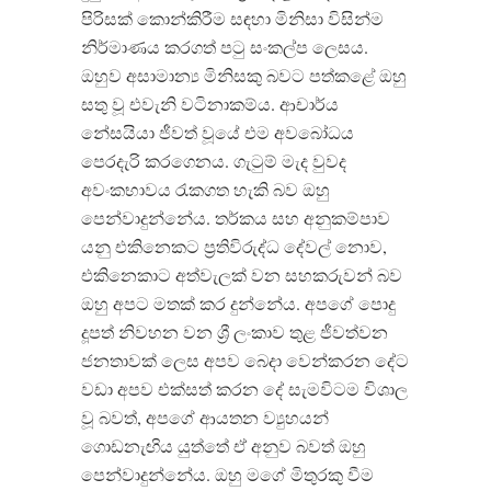
පිරිසක් කොන්කිරීම සඳහා මිනිසා විසින්ම
නිර්මාණය කරගත් පටු සංකල්ප ලෙසය.
ඔහුව අසාමාන්‍ය මිනිසකු බවට පත්කළේ ඔහු
සතු වූ එවැනි වටිනාකම්ය. ආචාර්ය
නේසයියා ජීවත් වූයේ එම අවබෝධය
පෙරදැරි කරගෙනය. ගැටුම් මැද වුවද
අවංකභාවය රැකගත හැකි බව ඔහු
පෙන්වාදුන්නේය. තර්කය සහ අනුකම්පාව
යනු එකිනෙකට ප්‍රතිවිරුද්ධ දේවල් නොව,
එකිනෙකාට අත්වැලක් වන සහකරුවන් බව
ඔහු අපට මතක් කර දුන්නේය. අපගේ පොදු
දූපත් නිවහන වන ශ්‍රී ලංකාව තුළ ජීවත්වන
ජනතාවක් ලෙස අපව බෙදා වෙන්කරන දේට
වඩා අපව එක්සත් කරන දේ සැමවිටම විශාල
වූ බවත්, අපගේ ආයතන ව්‍යුහයන්
ගොඩනැඟිය යුත්තේ ඒ අනුව බවත් ඔහු
පෙන්වාදුන්නේය. ඔහු මගේ මිතුරකු වීම