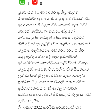
1
0
ට්‍රම්ප් සහ ඉරානය අතර ඇති වූ ගැටුම
කිසිසේත්ම ඇති නොවිය යුතු තත්ත්වයක් බව
අද ආපසු හැරී බලන විට පෙනේ. ඇතැම්විට
ඔහුගේ මැතිවරණ පොරොන්දු හෝ
දේශපාලනික අරමුණු නිසා මෙම ගැටුමට
ගිනි අවුළුවනු ලැබූවා විය හැකිය. එහෙත් එහි
බලපෑම ලෝකයටම කෙතරම් දුරට පැතිර
යනු ඇත්ද යන්න පිළිබඳව ප්‍රමාණවත්
අවබෝධයක් නොතිබුණා යැයි සිතේ. විශාල
බලවතුන් ගැටෙන විට, එහි වැඩිම පීඩනයට
ලක්වන්නේ ශ්‍රී ලංකාව වැනි කුඩා රටවල්ය.
ඉන්ධන මිල, ආනයන වියදම් සහ ආර්ථික
අස්ථාවරතාවය වැනි ගැටලු නැවතත්
සාමාන්‍ය ජනතාවගේ ජීවිතවලට බලපාන බව
දැකිය හැකිය.
ශ්‍රී ලංකාව 2022 ආර්ථික අර්බුදයෙන් පසු