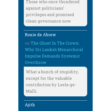
Those who once thundered
against politicians'
privileges and promised
clean governance now
Roxie de Abrew
on
The Ghost In The Crown:
Why Sri Lanka’s Monarchical
Impulse Demands Systemic
Overthrow
What a bunch of stupidity,
except for the valuable
contribution by Leela-ge-
Malli.
Ajith