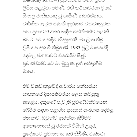
ලිපිය පළවූවා පමණි. එහි කර්තෘවරයා වූයේ
සිංහල ජාතිකයකු වූ ගාමිණී නවරත්නය.
වාර්ගික ගැටුම් පැවති අඳුරුතම වකවානුවක
පවා ප්‍රජාවන් අතර බැඳීම් ශක්තිමත්ව පැවති
බවට මෙය කදිම නිදසුනකි. මා ලියා තිබූ
ලිපිය පාදක වී තිබුණේ, 1983 ජූලි මාසයේදී
දෙමළ ජනතාවට එරෙහිව සිදුවූ
ප්‍රචණ්ඩත්වයට මා මුහුණ දුන් අත්දැකීම්
මතය.
එම වකවානුවේදී ආචාර්ය නේසයියා
යාපනයේ දිසාපතිවරයා ලෙස කටයුතු
කළේය. දකුණේ පැවැති ප්‍රචණ්ඩත්වයෙන්
බේරීම සඳහා පළාගිය දසදහස් සංඛ්‍යාත දෙමළ
ජනතාව, ඔවුන්ව ආරක්ෂා කිරීමට
අපොහොසත් වූ රජයක් විසින් උතුරු
ප්‍රදේශයට ප්‍රවාහනය කර තිබිණි. එක්තරා