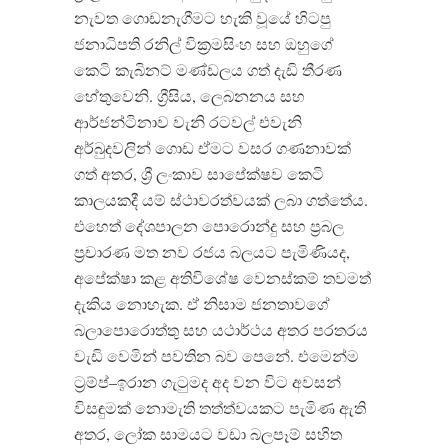
නැවත ගොඩනැගීමට හැකි වූයේ හිටපු
ජනාධිපති රනිල් වික්‍රමසිංහ සහ ඔහුගේ
කෙටි කැබිනට් මණ්ඩලය ගත් දැඩි තීරණ
හේතුවෙනි. ග්‍රීසිය, ලෙබනනය සහ
ආර්ජන්ටිනාව වැනි රටවල් එවැනි
අර්බුදවලින් ගොඩ ඒමට වසර ගණනාවක්
ගත් අතර, ශ්‍රී ලංකාව සාපේක්ෂව කෙටි
කාලයකදී යම් ස්ථාවරත්වයක් ලබා ගත්තේය.
එහෙත් දේශපාලන පොරොන්දු සහ ප්‍රබල
ප්‍රචාරණ මත නව රජය බලයට පැමිණියද,
අපේක්ෂා කළ අතිවිශේෂ වෙනස්කම් තවමත්
දැකිය නොහැක. ඒ නිසාම ජනතාවගේ
බලාපොරොත්තු සහ යථාර්ථය අතර පරතරය
වැඩි වෙමින් පවතින බව පෙනේ. එමෙන්ම
ට්‍රම්ප්–ඉරාන ගැටුමද අද වන විට අවසන්
විසඳුමක් නොමැති තත්ත්වයකට පැමිණ ඇති
අතර, ලෝක සාමයට වඩා බලපෑම් සහිත