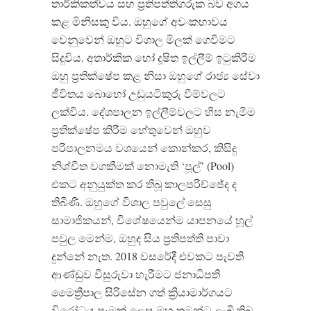
තාර්කිකත්වය සහ ප්‍රතිපත්තිගරුක බව අගය
කළ මිනිසකු විය. ඔහුගේ අවංකභාවය
වෙනුවෙන් ඔහුට විශාල මිලක් ගෙවීමට
සිදුවිය. අතාර්කික හෝ දූෂිත ඉල්ලීම් ඉටුකිරීම
ඔහු ප්‍රතික්ෂේප කළ නිසා ඔහුගේ රාජ්‍ය සේවා
ජීවිතය බොහෝ උඩුයටිකුරු වීම්වලට
ලක්විය. දේශපාලන ඉල්ලීම්වලට හිස නැමීම
ප්‍රතික්ෂේප කිරීම හේතුවෙන් ඔහුව
පරිපාලනමය වශයෙන් කොන්කර, කිසිදු
නිශ්චිත වගකීමක් නොමැති ‘පූල්’ (Pool)
එකට අනුයුක්ත කර තිබූ කාලපරිච්ඡේද ද
තිබිණි. ඔහුගේ විශාල පවුලේ සෙසු
සාමාජිකයන්, විශේෂයෙන්ම යාපනයේ හූල්
පවුල මෙන්ම, ඔහුද සිය ප්‍රතිපත්ති පාවා
දුන්නේ නැත. 2018 වසරේදී එවකට පැවති
ආණ්ඩුව විසුරුවා හැරීමට ජනාධිපති
මෛත්‍රීපාල සිරිසේන ගත් ක්‍රියාමාර්ගයට
විරෝධය පෑමක් ලෙස ඔහු තමන්ට ලැබී තිබූ