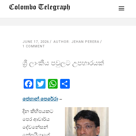
JUNE 17, 2026
AUTHOR: JEHAN PERERA
1 COMMENT
ශ්‍රී ලාංකීය පවුලට උපහාරයක්
Facebook
Twitter
WhatsApp
Share
ජෙහාන් පෙරේරා
–
දින කිහිපයකට
පෙර ආචාර්ය
දේවනේසන්
නේසයියාගේ