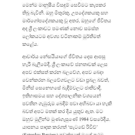
මෙන්ම මානුෂීය විසඳුම් සෙවීමට කැපකර
තිබූ බැවිනි. ඔහු මිතුරකු, උපදේශකයකු සහ
මාර්ගෝපදේශකයකු වූ අතර, ඔහුගේ ජීවිතය
අද ශ්‍රී ලංකාවට පමණක් නොව සමස්ත
ලෝකයටම අවශ්‍ය වටිනාකම් මූර්තිමත්
කළේය.
ආචාර්ය නේසයියාගේ ජීවිතය දෙස ආපසු
හැරී බැලීමේදී, ශ්‍රී ලංකාවේ ජනතාවක් ලෙස
අපව එක්සත් කරන බලවේග, අපව බෙදා
වෙන්කරන බලවේගවලට වඩා ප්‍රබල බවත්,
මිනිස් සෙනෙහසේ බැඳීම්වලට ජාතිවාදී,
ඉතිහාසමය සහ දේශපාලනික වශයෙන්
පවතින ගැඹුරුම බෙදීම් පවා අභිබවා යා හැකි
බවත් අපට මතක් කර දිය යුතුව ඇත. මට
ඔහුව මුලින්ම මුණගැසුණේ 1984 වසරේදීය.
යාපනය පාදක කරගත් ‘සැටඩේ රිවීව්’
(Saturday Review) පුවත්පතේ මගේ ප්‍රථම