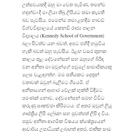
උත්සවයකදී ඔහු මා වෙත පැමිණ, තමන්ව
හඳුන්වා දී මා ලියා තිබූ ලිපියට තමා කැමති
බව පැවසීය. එමෙන්ම තමා ළඟදීම හාවඩ්
විශ්වවිද්‍යාලයේ කෙනඩි රාජ්‍ය පාලන
විද්‍යාලය (Kennedy School of Government)
බලා පිටත්ව යන බවත්, අපට එහිදී හමුවිය
හැකි බවත් ඔහු පැවසීය. ඊළඟ වසර තුනක
කාලය තුළ දේවනේසන් සහ ඔහුගේ බිරිඳ
වන අනිතා මා ඔවුන්ගේ පවුලේ සාමාජිකයකු
ලෙස වැළඳගත්හ. මම සතියකට දෙතුන්
වතාවක් ඔවුන් බැලීමට ගියෙමි. ඒ
අනිතාගෙන් ආහාර වේලක් භුක්ති විඳීමට
පමණක් නොව, දේවනේසන් සමඟ විවිධ
කරුණු සාකච්ඡා කිරීමටය. ඒ අතර ඔවුන් ලියූ
ශාස්ත්‍රීය ලිපි ලේඛන සහ පුවත්පත් ලිපි ද විය.
පසුව අනිතා ආගමික විෂයය ක්ෂේත්‍රයෙන්
ආචාර්ය උපාධියක් ලබාගත් අතර, ජාතික සාම