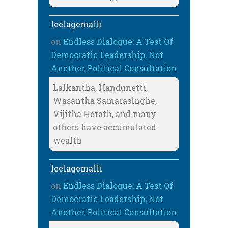
leelagemalli
on
Endless Dialogue: A Test Of
Democratic Leadership, Not
Another Political Consultation
Lalkantha, Handunetti,
Wasantha Samarasinghe,
Vijitha Herath, and many
others have accumulated
wealth
leelagemalli
on
Endless Dialogue: A Test Of
Democratic Leadership, Not
Another Political Consultation