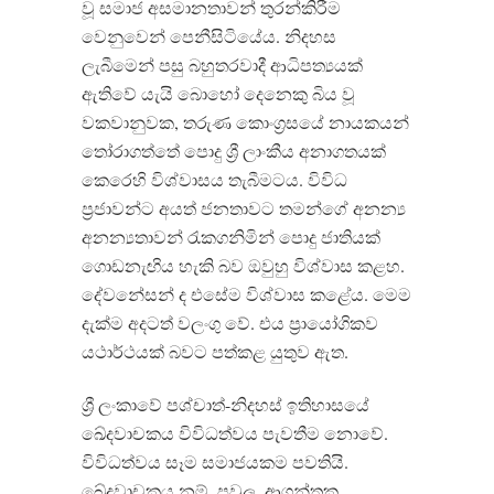
වූ සමාජ අසමානතාවන් තුරන්කිරීම
වෙනුවෙන් පෙනීසිටියේය. නිදහස
ලැබීමෙන් පසු බහුතරවාදී ආධිපත්‍යයක්
ඇතිවේ යැයි බොහෝ දෙනෙකු බිය වූ
වකවානුවක, තරුණ කොංග්‍රසයේ නායකයන්
තෝරාගත්තේ පොදු ශ්‍රී ලාංකීය අනාගතයක්
කෙරෙහි විශ්වාසය තැබීමටය. විවිධ
ප්‍රජාවන්ට අයත් ජනතාවට තමන්ගේ අනන්‍ය
අනන්‍යතාවන් රැකගනිමින් පොදු ජාතියක්
ගොඩනැඟිය හැකි බව ඔවුහු විශ්වාස කළහ.
දේවනේසන් ද එසේම විශ්වාස කළේය. මෙම
දැක්ම අදටත් වලංගු වේ. එය ප්‍රායෝගිකව
යථාර්ථයක් බවට පත්කළ යුතුව ඇත.
ශ්‍රී ලංකාවේ පශ්චාත්-නිදහස් ඉතිහාසයේ
ඛේදවාචකය විවිධත්වය පැවතීම නොවේ.
විවිධත්වය සෑම සමාජයකම පවතියි.
ඛේදවාචකය නම්, පවුල, ආගන්තුක