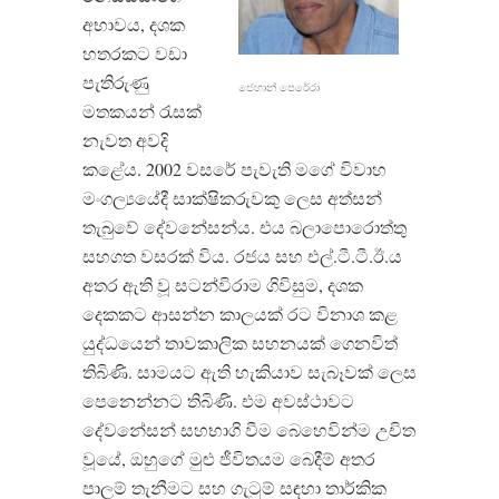
අභාවය, දශක
හතරකට වඩා
පැතිරුණු
ජෙහාන් පෙරේරා
මතකයන් රැසක්
නැවත අවදි
කළේය. 2002 වසරේ පැවැති මගේ විවාහ
මංගල්‍යයේදී සාක්ෂිකරුවකු ලෙස අත්සන්
තැබුවේ දේවනේසන්ය. එය බලාපොරොත්තු
සහගත වසරක් විය. රජය සහ එල්.ටී.ටී.ඊ.ය
අතර ඇති වූ සටන්විරාම ගිවිසුම, දශක
දෙකකට ආසන්න කාලයක් රට විනාශ කළ
යුද්ධයෙන් තාවකාලික සහනයක් ගෙනවිත්
තිබිණි. සාමයට ඇති හැකියාව සැබෑවක් ලෙස
පෙනෙන්නට තිබිණි. එම අවස්ථාවට
දේවනේසන් සහභාගි වීම බෙහෙවින්ම උචිත
වූයේ, ඔහුගේ මුළු ජීවිතයම බෙදීම් අතර
පාලම් තැනීමට සහ ගැටුම් සඳහා තාර්කික