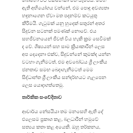
ඇති අභියෝගය වන්නේ, එම පොදු අවශ්‍යතා
හඳුනාගෙන ඒවා මත පදනම්ව කටයුතු
කිරීමයි. ගැටුමක් යනු හුදෙක් සතුරන් අතර
සිදුවන සටනක් පමණක් නොවේ. එය
සහජීවනයෙන් ජීවත් විය හැකි ක්‍රම සෙවීමක්
ද වේ. ශිෂ්‍යයන් සහ සාම ක්‍රියාකාරීන් ලෙස
අප දෙදෙනා එක්ව, සිදුවන්නේ කුමක්ද යන්න
වටහා ගැනීමටත්, එම අවබෝධය ශ්‍රී ලාංකීය
ජනතාව සමඟ බෙදාගැනීමටත් මෙම
සිද්ධාන්ත ශ්‍රී ලාංකීය සන්දර්භයට ගැලපෙන
ලෙස යොදාගත්තෙමු.
තාර්කික සංවේදිතාව
ආචාර්ය නේසයියා තම මනසෙහි ඇති දේ
එලෙසම ප්‍රකාශ කළ, බලධාරීන් හමුවේ
සත්‍යය කතා කළ අයෙකි. ඔහු තර්කනය,