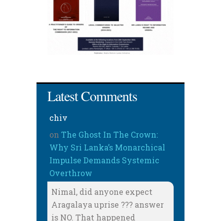
Latest Comments
chiv
on
The Ghost In The Crown:
Why Sri Lanka’s Monarchical
Impulse Demands Systemic
Overthrow
Nimal, did anyone expect
Aragalaya uprise ??? answer
is NO. That happened