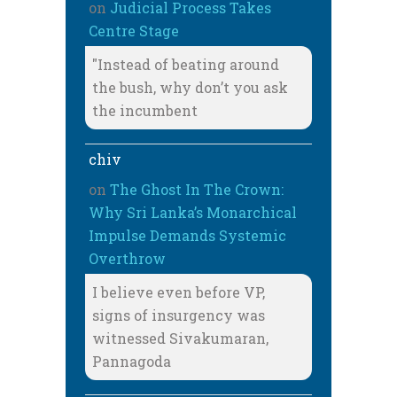
on
Judicial Process Takes
Centre Stage
"Instead of beating around
the bush, why don’t you ask
the incumbent
chiv
on
The Ghost In The Crown:
Why Sri Lanka’s Monarchical
Impulse Demands Systemic
Overthrow
I believe even before VP,
signs of insurgency was
witnessed Sivakumaran,
Pannagoda