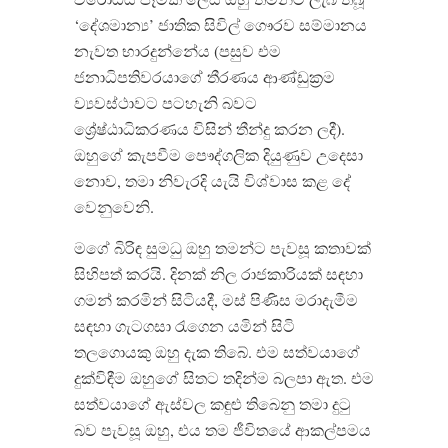
‘දේශමාන්‍ය’ ජාතික සිවිල් ගෞරව සම්මානය
නැවත භාරදුන්නේය (පසුව එම
ජනාධිපතිවරයාගේ තීරණය ආණ්ඩුක්‍රම
ව්‍යවස්ථාවට පටහැනි බවට
ශ්‍රේෂ්ඨාධිකරණය විසින් තීන්දු කරන ලදී).
ඔහුගේ කැපවීම පෞද්ගලික දියුණුව උදෙසා
නොව, තමා නිවැරදි යැයි විශ්වාස කළ දේ
වෙනුවෙනි.
මගේ බිරිඳ සුමධු ඔහු තමන්ට පැවසූ කතාවක්
සිහිපත් කරයි. දිනක් නිල රාජකාරියක් සඳහා
ගමන් කරමින් සිටියදී, මස් පිණිස මරාදැමීම
සඳහා ගැටගසා රැගෙන යමින් සිටි
තලගොයකු ඔහු දැක තිබේ. එම සත්වයාගේ
දුක්විඳීම ඔහුගේ සිතට තදින්ම බලපා ඇත. එම
සත්වයාගේ ඇස්වල කඳුළු තිබෙනු තමා දුටු
බව පැවසූ ඔහු, එය තම ජීවිතයේ ආකල්පමය