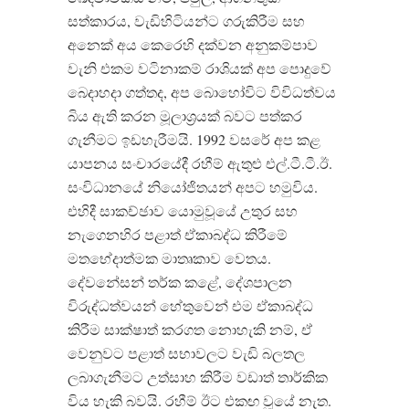
සත්කාරය, වැඩිහිටියන්ට ගරුකිරීම සහ
අනෙක් අය කෙරෙහි දක්වන අනුකම්පාව
වැනි එකම වටිනාකම් රාශියක් අප පොදුවේ
බෙදාහදා ගත්තද, අප බොහෝවිට විවිධත්වය
බිය ඇති කරන මූලාශ්‍රයක් බවට පත්කර
ගැනීමට ඉඩහැරීමයි. 1992 වසරේ අප කළ
යාපනය සංචාරයේදී රහීම් ඇතුළු එල්.ටී.ටී.ඊ.
සංවිධානයේ නියෝජිතයන් අපට හමුවිය.
එහිදී සාකච්ඡාව යොමුවූයේ උතුර සහ
නැගෙනහිර පළාත් ඒකාබද්ධ කිරීමේ
මතභේදාත්මක මාතෘකාව වෙතය.
දේවනේසන් තර්ක කළේ, දේශපාලන
විරුද්ධත්වයන් හේතුවෙන් එම ඒකාබද්ධ
කිරීම සාක්ෂාත් කරගත නොහැකි නම්, ඒ
වෙනුවට පළාත් සභාවලට වැඩි බලතල
ලබාගැනීමට උත්සාහ කිරීම වඩාත් තාර්කික
විය හැකි බවයි. රහීම් ඊට එකඟ වූයේ නැත.