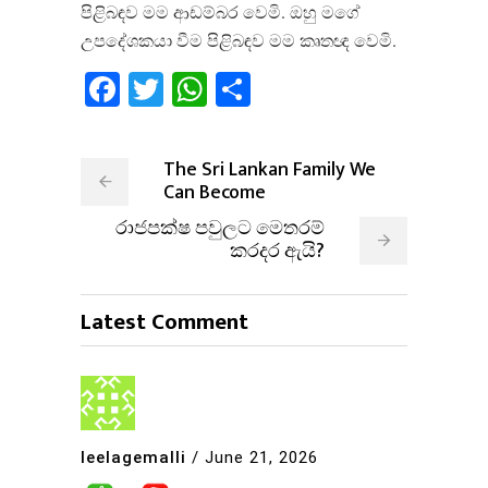
පිළිබඳව මම ආඩම්බර වෙමි. ඔහු මගේ
උපදේශකයා වීම පිළිබඳව මම කෘතඥ වෙමි.
Facebook
Twitter
WhatsApp
Share
The Sri Lankan Family We
Can Become
රාජපක්ෂ පවුලට මෙතරම්
කරදර ඇයි?
Latest Comment
leelagemalli
/
June 21, 2026