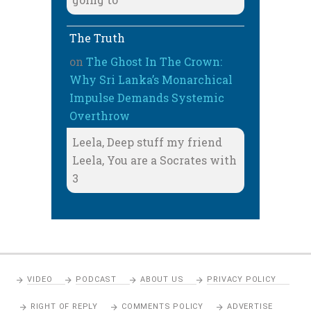
The Truth
on
The Ghost In The Crown:
Why Sri Lanka’s Monarchical
Impulse Demands Systemic
Overthrow
Leela, Deep stuff my friend
Leela, You are a Socrates with
3
VIDEO
PODCAST
ABOUT US
PRIVACY POLICY
RIGHT OF REPLY
COMMENTS POLICY
ADVERTISE