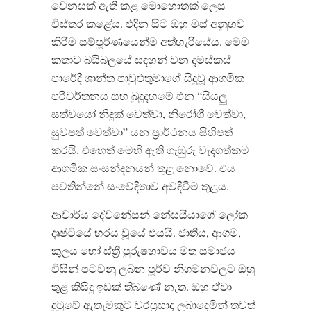
වෙනසක් ඇති කළ මොහොතක් ලෙස
විස්තර කළේය. එදින සිට ඔහු මස් අනුභව
කිරීම සම්පූර්ණයෙන්ම අත්හැරියේය. මෙම
කතාව බයිබලයේ සඳහන් වන දමස්කස්
පාරේදී ශාන්ත පාවුළුතුමාගේ සිදුවූ ආගමික
පරිවර්තනය සහ බුදුදහමේ එන “සියලු
සත්වයෝ නිදුක් වෙත්වා, නිරෝගී වෙත්වා,
සුවපත් වෙත්වා” යන ප්‍රාර්ථනය සිහිපත්
කරයි. එහෙත් මෙහි ඇති ගැඹුරු වැදගත්කම
ආගමික සංසන්දනයන් තුළ නොවේ. එය
පවතින්නේ සංවේදිතාව අවදිවීම තුළය.
ආචාර්ය දේවනේසන් නේසයියාගේ ලෝක
දෘෂ්ටියේ හරය වූයේ එයයි. ජාතිය, ආගම,
කුලය හෝ ස්ත්‍රී පුරුෂභාවය මත සමාජය
විසින් පටවනු ලබන පූර්ව නිගමනවලට ඔහු
තුළ කිසිදු ඉඩක් තිබුණේ නැත. ඔහු ඒවා
දුටුවේ ඇතැමකුට වරප්‍රසාද ලබාදෙමින් තවත්