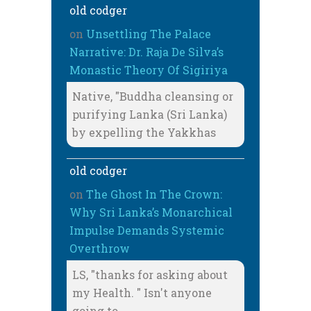
old codger
on
Unsettling The Palace
Narrative: Dr. Raja De Silva’s
Monastic Theory Of Sigiriya
Native, "Buddha cleansing or
purifying Lanka (Sri Lanka)
by expelling the Yakkhas
old codger
on
The Ghost In The Crown:
Why Sri Lanka’s Monarchical
Impulse Demands Systemic
Overthrow
LS, "thanks for asking about
my Health. " Isn't anyone
going to