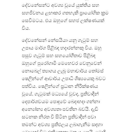
දේවනේසන්ට අවශ්‍ය වූයේ යුක්තිය සහ
සහජීවනය ළඟාකර ගතහැකි ප්‍රායෝගික ක්‍රම
සෙවීමටය. එය ඔහුගේ සහජ ලක්ෂණයක්
විය.
දේවනේසන් නේසයියා යනු ගැටුම් සහ
උපාය මාර්ග පිළිබඳ හදාරන්නකු විය. ඔහු
පසුව ගැටුම් සහ සහයෝගීතාව පිළිබඳ
ඔහුගේ පුරෝගාමී මෙහෙවර වෙනුවෙන්
නොබෙල් ත්‍යාගය ලැබූ මහාචාර්ය තෝමස්
ෂෙලින්ගේ ආචාර්ය උපාධි ශිෂ්‍යයෙකු බවට
පත්විය. ෂෙලින්ගේ ප්‍රධාන නිරීක්ෂණය
වූයේ, ගැටුමක් මධ්‍යයේ වුවද, ප්‍රතිවාදීන්
දෙපාර්ශවයම පොදුවේ බෙදාහදා ගන්නා
අන්‍යෝන්‍ය අවශ්‍යතා පවතින බවයි. දැඩි
සටනක නිරත වී සිටින ප්‍රතිවාදීන් පවා
තමන්ට අවශ්‍ය ප්‍රතිඵලය ලබාගැනීම සඳහා
බොහෝ විට එකිනෙකා මත යැපෙයි. මෙහි