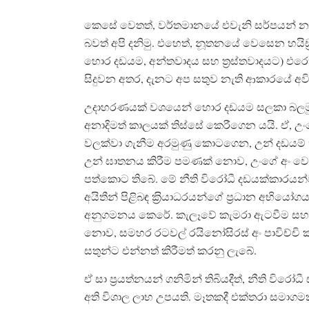
කෙසේ වෙතත්, වර්තමානයේ එවැනි සර්පයන් නැත
බවත් අපි දනිමු. එහෙත්, නූතනයේ වෙසෙන හයිඩ‍්‍රා 
හොර දඩයම, අන්තවාදය සහ ත‍්‍රස්තවාදයට) එ
සිදුවන අතර, දැනට අප සතුව නැති ආකාරයේ අවි
උදාහරණයක් වශයෙන් හොර දඩයම සලකා බලමු. අ
අනාදිමත් කාලයක් තිස්සේ කෙරීගෙන යයි. ඒ, උං
වලක්වා ගැනීම අරමුණු කොටගෙන, උන් දඩයම්
උන් ඝාතනය කිරීම පමණක් නොව, උංගේ අං වෙළඳාම
පත්කොට තිබේ. මේ නීති විරෝධී දඩයක්කාරයන්
අයිතීන් පිළිබඳ ක‍්‍රියාධරයන්ගේ ප‍්‍රධාන අභියෝග
අනුගමනය කෙරේ. කැලෑවේ කැමරා ඇටවීම සහ ඩ්‍ර
නොව, සමහර රටවල් රයිනෝසිරස් අං පාවිච්චි 
සතුන්ට එන්නත් කිරීමත් කරනු ලැබේ.
ඒ සා ප‍්‍රයත්නයන් ගනිමින් තිබියදීත්, නීති ව
අති විශාල ලාභ උපයති. මෑතකදී එක්තරා සමාගමක්