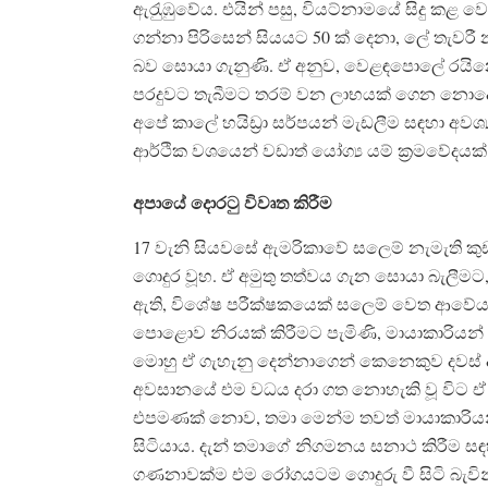
ඇරැුඹුවේය. එයින් පසු, වියට්නාමයේ සිදු කළ
ගන්නා පිරිසෙන් සියයට 50 ක් දෙනා, ලේ තැවරී නැ
බව සොයා ගැනුණි. ඒ අනුව, වෙළඳපොලේ රයිනෝස
පරදුවට තැබීමට තරම් වන ලාභයක් ගෙන නොදෙන 
අපේ කාලේ හයිඩ‍්‍රා සර්පයන් මැඩලීම සඳහා අවශ
ආර්ථික වශයෙන් වඩාත් යෝග්‍ය යම් ක‍්‍රමවේදයක්
අපායේ දොරටු විවෘත කිරීම
17 වැනි සියවසේ ඇමරිකාවේ සලෙම් නැමැති ක
ගොදුර වූහ. ඒ අමුතු තත්වය ගැන සොයා බැලීමට,
ඇති, විශේෂ පරීක්ෂකයෙක් සලෙම් වෙත ආවේය
පොළොව නිරයක් කිරීමට පැමිණි, මායාකාරියන
මොහු ඒ ගැහැනු දෙන්නාගෙන් කෙනෙකුව දවස්
අවසානයේ එම වධය දරා ගත නොහැකි වූ විට ඒ
එපමණක් නොව, තමා මෙන්ම තවත් මායාකාරියන
සිටියාය. දැන් තමාගේ නිගමනය සනාථ කිරීම සඳහ
ගණනාවක්ම එම රෝගයටම ගොදුරු වී සිටි බැවින