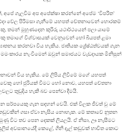
අපේ ගැලවීම අප අපේක්ෂා කරන්නේ අපේම ‘විපරීත’
ේ එදා වේල පිරිමසා ගැනීමේ යහපත් චේතනාවෙන් හොරකම්
කු, තමන් මුහුණදෙන කුරිරු යථාර්ථයෙන් පලා යාමේ
කු තමාගේ විශ්වාසයක් වෙනුවෙන් හෝ බියපත් ළමා
ය කරනවා විය හැකිය. ජාතියක ශ්‍රේෂ්ඨත්වයක් ගැන
ංකාරය නැංවීමෙන් ඔවුන් සමාජයට වැඩදායක මිනිසුන්
නාවන් විය හැකිය. මේ ලිපිය ලිවීමේ මගේ යහපත්
ුවෙකු හෝ ජුරියක් වීමට හෝ නොව, යහපත් චේතනා
ලවලට තුඩුදිය හැකි බව පෙන්වා දීමයි.
ින්වෙන සර්පයෙකු ගැන සඳහන් වෙයි. එක් විලක ජීවත් වු මේ
 කඩුවකින් ගසා ඒවා නැසිය නොහැක. මේ කතාවේ නූතන
ණු විට තව පෙන දෙකක් ලියලයි. ඒ නිසා, ඌ නැසීමට
යුලිස් අවසානයේදී කෙළේ, ගිනි දැල් කඩුවක් භාවිත කොට