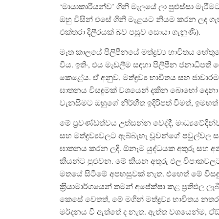
‘මායාකාරියන්ව’ ගිනි මැලයේ ලා පුළුස්සා මැර
ඔහු විසින් එසේ ගිනි මැළයට නියම කරන ලද ගැහ
එක්තරා දිලීරයක් බව පසුව සොයා ගැනුණි).
මෑත කාලයේ පිලිපීනයේ මත්ද්‍රව්‍ය භාවිතය හේතුව
විය. ඉතිං, එය මැඩලීම සඳහා පිලිපීන ජනාධිපති රොඩි
කෙළේය. ඒ අනුව, මත්ද්‍රව්‍ය භාවිතය සහ ජාවාර
ඝාතනය විසඳුමක් වශයෙන් දකින බොහෝ දෙනා ජ
වැනසීමට ඔහුගේ නිර්භීත ඉදිරිපත් වීමත්, ඉමහත්
මේ ප‍්‍රචණ්ඩත්වය උත්සන්න වෙද්දී, මාධ්‍යවේදීන
සහ මත්ද්‍රව්‍යවලට ඇබ්බැහැ වූවන්ගේ පවුල්වල සා
ඝාතනය කරන ලදි. ඕනෑම යුද්ධයක අතුරු සහ අන
කියන්ට පුළුවන. මේ කියන අතුරු ඵල විපාක
මතයේ සිටීමේ අපහසුවක් නැත. එහෙත් මේ විසඳ
ක‍්‍රියාමාර්ගයෙන් තමන් අපේක්ෂා කළ ප‍්‍රතිඵල 
කෙසේ වෙතත්, මේ මගින් මත්ද්‍රව්‍ය භාවිතය න
මර්දනය වී ඇත්තේ ද නැත. ඇත්ත වශයෙන්ම, ඒඞ්ස්