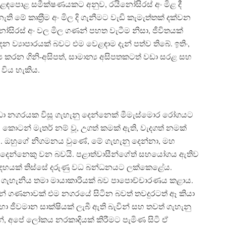
 වෙළඳපොළ සමීක්ෂණයකට අනුව, රයිනෝසිරස් අං මිළ දී
ති මේ කෘත‍්‍රීම අං මිල දි ගැනීමට වැඩි කැමැත්තක් දක්වන
ිරස් අං වල මිල ගණන් පහත වැටීම නිසා, ජීවිතයක්
ව්‍යාපාරයක් බවට එම වෙළඳාම දැන් පත්ව තිබේ. ඉතිං,
්‍ය කරන ගිනි-අසිපත්, සාමාන්‍ය අසිපතකටත් වඩා සරළ සහ
 විය හැකිය.
ුඩා නගරයක විසූ ගැහැනු දෙන්නෙක් මීමැස්මොර රෝගයට
 කොටන් මැතර් නම් වූ, උගත් කමක් ඇති, වැදගත් නමක්
. ඔහුගේ නිගමනය වුණේ, මේ ගැහැනු දෙන්නා, මහ
් දෙන්නෙකු වන බවයි. පළාත්වාසීන්ගේත් සහයෝගය ඇතිව
 දහයක් තිස්සේ දරුණු වධ බන්ධනයට ලක්කෙළේය.
 ගැහැනිය තමා මායාකාරියක් බව පාපොච්චාරණය කළාය.
් ගණනාවක් එම නගරයේ සිටින බවත් තවදුරටත් ඈ කියා
ා ජීවමාන සාක්ෂියක් ලැබී ඇති බැවින් සහ තවත් ගැහැනු
්, අපේ ලෝකය නරකාදියක් කිරීමට පැමිණ සිටි ඒ