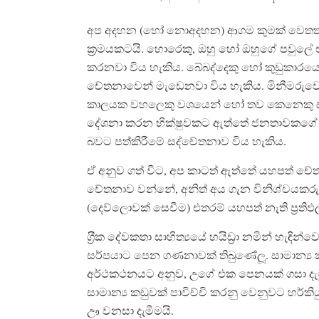
අප අදහන (හෝ නොඅදහන) ආගම කුමක් වෙතත්, 
ක‍්‍රමයකටයි. හොරෙකු, ඔහු හෝ ඔහුගේ පවුල
කරනවා විය හැකිය. බේබද්දෙකු හෝ කුඩුකාරයෙ
චේතනාවෙන් මැඩෙනවා විය හැකිය. මිනීමරුවෙ
කාලයක වහලෙකු වශයෙන් හෝ තව කෙනෙකු ඝාතන
දේශනා කරන භික්ෂුවකට ඇත්තේ ජනතාවකගේ මම
බවට පත්කිරීමේ සද්චේතනාව විය හැකිය.
ඒ අනුව ගත් විට, අප කාටත් ඇත්තේ යහපත් චේත
චේතනාව වන්නේ, අනිත් අය ගැන විනිශ්චයකර
(දෙව්ලොවක් සෙවීම) එතරම් යහපත් නැති ප‍්‍රතිඵ
ග‍්‍රීක දේවකතා සාහිත්‍යයේ හයිඩ‍්‍රා නමින් හැඳ
සර්පයාට පෙන ගණනාවක් තිබුණේලූ. සාමාන්‍ය
අර්ථකථනයට අනුව, උගේ එක පෙනයක් ගසා දැමු
සාමාන්‍ය කඩුවක් පාවිච්චි කරනු වෙනුවට හර්කි
ඌ වනසා දැමීමයි.