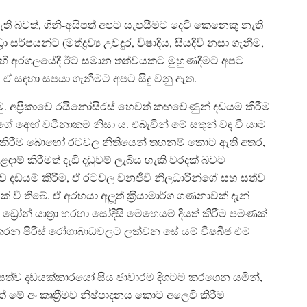
ි බවත්, ගිනි-අසිපත් අපට සැපයීමට දෙවි කෙනෙකු නැති
සර්පයන්ට (මත්ද්‍රව්‍ය උවදුර, විෂාදිය, සියදිවි නසා ගැනීම,
රෙහි අරගලයේදී ඊට සමාන තත්වයකට මුහුණදීමට අපට
 ඒ සඳහා සපයා ගැනීමට අපට සිදු වනු ඇත.
ප‍්‍රිකාවේ රයිනෝසිරස් හෙවත් කඟවේණුන් දඩයම් කිරීම
ගේ අෙඟ් වටිනාකම නිසා ය. එබැවින් මේ සතුන් වඳ වී යාම
 කිරීම බොහෝ රටවල නීතියෙන් තහනම් කොට ඇති අතර,
් කිරීමත් දැඩි දඬුවම් ලැබිය හැකි වරදක් බවට
ව දඩයම් කිරීම, ඒ රටවල වනජීවී නිලධාරීන්ගේ සහ සත්ව
යක් වී තිබේ. ඒ අරභයා අලූත් ක‍්‍රියාමාර්ග ගණනාවක් දැන්
ෝන් යාත‍්‍රා හරහා සෝදිසි මෙහෙයම් දියත් කිරීම පමණක්
කරන පිරිස් රෝගාබාධවලට ලක්වන සේ යම් විෂබීජ එම
ිරෝධී සත්ව දඩයක්කාරයෝ සිය ජාවාරම දිගටම කරගෙන යමින්,
 මේ අං කෘත‍්‍රීමව නිෂ්පාදනය කොට අලෙවි කිරීම