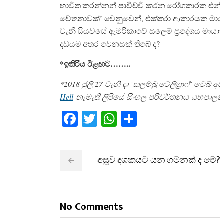
භාවිත කරන්නන් පාවිච්චි කරන රෝගකාරක එන්නත
චේතනාවක්’ වෙනුවෙන්, එක්තරා ආකාරයක මායාමය 
වැනි සියවසේ ඇමරිකාවේ සලෙම් ප‍්‍රදේශය මායා
දඩයම අතර වෙනසක් තිබේ ද?
*ඉතිරිය ඊළඟට……..
*2018 ජුලි 27 වැනි දා ‘කලම්බු ටෙලිග‍්‍රාෆ්’ වෙබ
Hell
නැමැති ලිපියේ සිංහල පරිවර්තනය යහපා
Facebook
Twitter
WhatsApp
Share
අසූව දශකයට යන ගමනක් ද මේ?
No Comments