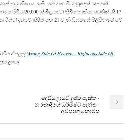
් කටු නිසා ය. ඉතිං, මේ වන විට, හුදෙක් ‘යහපත්
ජීවිත 20,000 ක් බිළිගෙන තිබිය හැකිය. ඉහතින් කී 17
කාරියන් දඩයම් කිරීම සහ 21 වැනි සියවසේ පිලිපීනයේ මේ
් අඩවියේ පළවූ
Wrong Side Of Heaven – Righteous Side Of
ලනය ලංකා
දෙව්ලොවේ දුෂ්ට පැත්ත -
නරකාදියේ ධර්මිෂ්ට පැත්ත -
අවසාන කොටස​