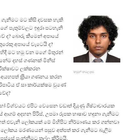
 ගැනීමට මට කිසි දවසක හැකි
මගේ පැතුම්වලට ඉඳුරා පටහැනි
වේ ද? බොරු කීමෙන් අපායේ
ුරෙකු අපායේ වැටෙයි ද?
ිදී මට හමු වන මගේ මිතුරන්
ානේම දහස් ගණනක් මිනිස්
පරීක්ෂාවට ලක්කරන
කසුන් කමලදාස
 අයහපත් ක‍්‍රියා ගණනය කරන
රිපාටිය ඒ සා කාර්යක්ෂම වුණේ
 වේද?
හෝ විශ්වයට එපිට වෙසෙන වඩාත් දියුණු ශිෂ්ටාචාරයක
ගම් අදහන පිරිස්, උපමා රූපක භාෂාව හඳුනා ගැනීමට
ත් එවැනි ලෝකයක් මේ මිහිපිට නිර්මාණය කර ගන්නවා
ලෝකය මරණයෙන් පසුව අත්පත් කර ගැනීමට බැලීම
්සේ පැන්නීමට තල්ලූ කිරීමයි.