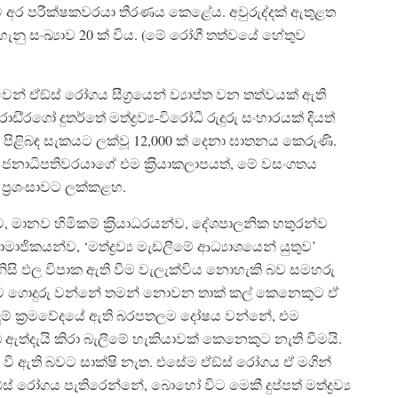
ීමට අර පරීක්ෂකවරයා තීරණය කෙළේය. අවුරුද්දක් ඇතුළත
ැනු සංඛ්‍යාව 20 ක් විය. (මේ රෝගී තත්වයේ හේතුව
ෙන් ඒඞ්ස් රෝගය සීග‍්‍රයෙන් ව්‍යාප්ත වන තත්වයක් ඇති
‍්‍රගෝ දුතර්තේ මත්ද්‍රව්‍ය-විරෝධී රුදුරු සංහාරයක් දියත්
ම පිළිබඳ සැකයට ලක්වූ 12,000 ක් දෙනා ඝාතනය කෙරුණි.
නාධිපතිවරයාගේ එම ක‍්‍රියාකලාපයත්, මේ වසංගතය
 ප‍්‍රශංසාවට ලක්කළහ.
්ව, මානව හිමිකම් ක‍්‍රියාධරයන්ව, දේශපාලනික හතුරන්ව
මාජිකයන්ව, ‘මත්ද්‍රව්‍ය මැඩලීමේ ආධ්‍යාශයෙන් යුතුව’
ිසි ඵල විපාක ඇති වීම වැලැක්විය නොහැකි බව සමහරු
වලට ගොදුරු වන්නේ තමන් නොවන තාක් කල් කෙනෙකුට ඒ
ුම් ක‍්‍රමවේදයේ ඇති බරපතලම දෝෂය වන්නේ, එම
ලැබී ඇත්දැයි කිරා බැලීමේ හැකියාවක් කෙනෙකුට නැති වීමයි.
තර වී ඇති බවට සාක්ෂි නැත. එසේම ඒඞ්ස් රෝගය ඒ මගින්
 රෝගය පැතිරෙන්නේ, බොහෝ විට මෙකී දුප්පත් මත්ද්‍රව්‍ය