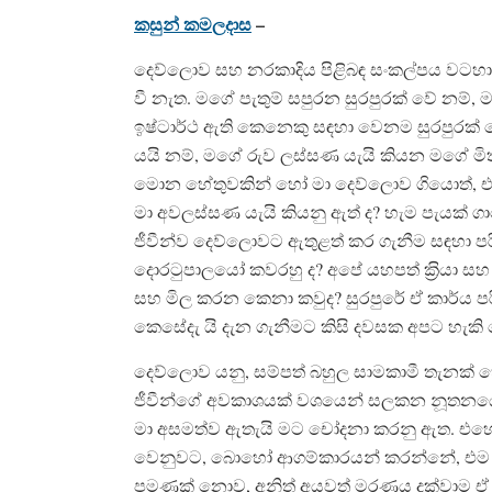
කසුන් කමලදාස
–
දෙව්ලොව සහ නරකාදිය පිළිබඳ සංකල්පය වටහා
වී නැත. මගේ පැතුම් සපුරන සුරපුරක් වේ නම්, 
ඉෂ්ටාර්ථ ඇති කෙනෙකු සඳහා වෙනම සුරපුරක් 
යයි නම්, මගේ රුව ලස්සණ යැයි කියන මගේ මිත
මොන හේතුවකින් හෝ මා දෙව්ලොව ගියොත්, එහ
මා අවලස්සණ යැයි කියනු ඇත් ද? හැම පැයක් ග
ජීවීන්ව දෙව්ලොවට ඇතුළත් කර ගැනීම සඳහා 
දොරටුපාලයෝ කවරහු ද? අපේ යහපත් ක‍්‍රියා සහ
සහ මිල කරන කෙනා කවුද? සුරපුරේ ඒ කාර්ය ප
කෙසේදැ යි දැන ගැනීමට කිසි දවසක අපට හැකි
දෙව්ලොව යනු, සම්පත් බහුල සාමකාමී තැනක් 
ජීවීන්ගේ අවකාශයක් වශයෙන් සලකන නූතනයේ ආ
මා අසමත්ව ඇතැයි මට චෝදනා කරනු ඇත. එහෙ
වෙනුවට, බොහෝ ආගම්කාරයන් කරන්නේ, එම 
පමණක් නොව, අනිත් අයවත් මරණය දක්වාම ඒ පස