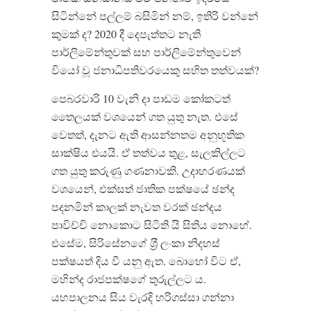
සිටින්නේ පල්ලම් බසිමින් නම්, ඉතිරි වන්නේ
කුමක් ද? 2020 දී දෙපැත්තට නැති
පාර්ලිමේන්තුවක් සහ පාර්ලිමේන්තුවෙන්
වියෝ වූ ජනාධිපතිවරයෙකු සහිත තත්වයක්?
පෙබරවාරි 10 වැනි දා පාඩම කෝකටත්
තෛලයක් වශයෙන් ගත යුතු නැත. එසේ
වෙතත්, දැනට ඇති ආසන්නතම අනුභූතික
සාක්ෂිය එයයි. ඒ තත්වය තුළ, සැලකිල්ලට
ගත යුතු කරුණු ගණනාවකි. උදාහරණයක්
වශයෙන්, එක්සත් ජාතික පක්ෂයේ ඡන්ද
පදනමින් කාලක් නැවත වරක් ඡන්දය
පාවිච්චි නොකොට සිටිති යි සිතිය නොහේ.
එසේම, සිරිසේනගේ ශ‍්‍රී ලංකා නිදහස්
පක්ෂයත් දිය වී යනු ඇත. බොහෝ විට ඒ,
මහින්ද රාජපක්ෂගේ තුරුල්ලට ය.
යහපාලනය සිය වැරදි හරිගස්සා ගන්නා