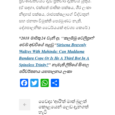
ප‍්‍රචණ්ඩත්වයට දැඩි ප‍්‍රතිචාර දැක්විය යුතුය.
(ඒ සඳහා, එක්සත් ජාතික පක්ෂය, ශී‍්‍ර ලංකා
නිදහස් පක්ෂය, රාජපක්ෂලාගේ විද්වතුන්
සහ ජනතා විමුක්ති පෙරමුණට නැති,
දේශපාලනික ධෛර්යයක් අවශ්‍ය කෙරේ.)
*2018 මාර්තු 24 වැනි දා, ‘‘කලම්බු ටෙලිග්‍රාෆ්’
වෙබ් අඩවියේ පළවූ “
Sirisena Brazenly
Waltzes With Mahinda: Can Madduma
Bandara Cope Or Is He A Third Bot In A
Spineless Trinity?
” නැමැති ලිපියේ සිංහල
පරිවර්තනය
යහපාලනය ලංකා
Facebook
Twitter
WhatsApp
Share
වෛද්‍ය 'ආරි'ත් මාත් බුලත්
කොළයෙන් ලෙඩ දැනගත්
හැටි