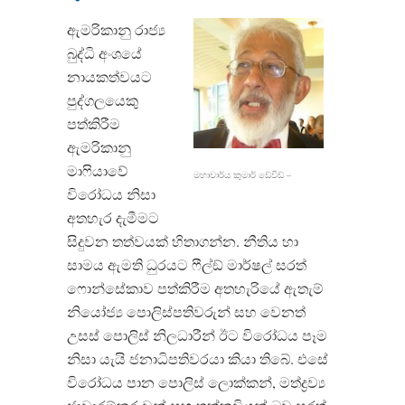
ඇමරිකානු රාජ්‍ය
බුද්ධි අංශයේ
නායකත්වයට
පුද්ගලයෙකු
පත්කිරීම
ඇමරිකානු
මාෆියාවේ
මහාචාර්ය කුමාර් ඩේවිඩ් –
විරෝධය නිසා
අතහැර දැමීමට
සිදුවන තත්වයක් හිතාගන්න. නීතිය හා
සාමය ඇමති ධුරයට ෆීල්ඞ් මාර්ෂල් සරත්
ෆොන්සේකාව පත්කිරීම අතහැරියේ ඇතැම්
නියෝජ්‍ය පොලිස්පතිවරුන් සහ වෙනත්
උසස් පොලිස් නිලධාරීන් ඊට විරෝධය පෑම
නිසා යැයි ජනාධිපතිවරයා කියා තිබේ. එසේ
විරෝධය පාන පොලිස් ලොක්කන්, මත්ද්‍රව්‍ය