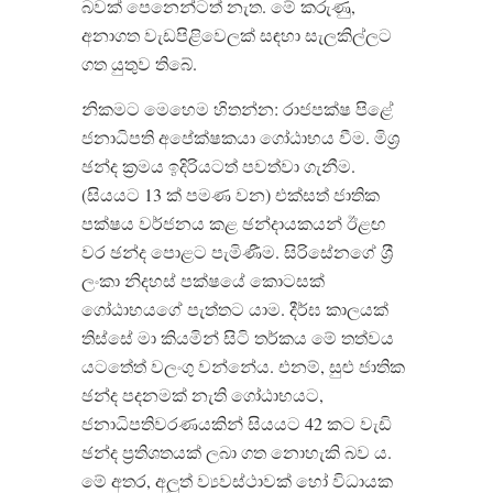
බවක් පෙනෙන්ටත් නැත. මේ කරුණු,
අනාගත වැඩපිළිවෙලක් සඳහා සැලකිල්ලට
ගත යුතුව තිබේ.
නිකමට මෙහෙම හිතන්න: රාජපක්ෂ පිළේ
ජනාධිපති අපේක්ෂකයා ගෝඨාභය වීම. මිශ‍්‍ර
ඡන්ද ක‍්‍රමය ඉදිරියටත් පවත්වා ගැනීම.
(සියයට 13 ක් පමණ වන) එක්සත් ජාතික
පක්ෂය වර්ජනය කළ ඡන්දායකයන් ඊළඟ
වර ඡන්ද පොළට පැමිණීම. සිරිසේනගේ ශ‍්‍රී
ලංකා නිදහස් පක්ෂයේ කොටසක්
ගෝඨාභයගේ පැත්තට යාම. දීර්ඝ කාලයක්
තිස්සේ මා කියමින් සිටි තර්කය මේ තත්වය
යටතේත් වලංගු වන්නේය. එනම්, සුළු ජාතික
ඡන්ද පදනමක් නැති ගෝඨාභයට,
ජනාධිපතිවරණයකින් සියයට 42 කට වැඩි
ඡන්ද ප‍්‍රතිශතයක් ලබා ගත නොහැකි බව ය.
මේ අතර, අලුත් ව්‍යවස්ථාවක් හෝ විධායක