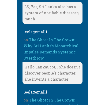
LS, Yes, Sri Lanka also has a
system of notifiable diseases,
much
leelagemalli
on
The Ghost In The Crown:
Why Sri Lanka’s Monarchical
Impulse Demands Systemic
Overthrow
Hello LankaScot, . She doesn't
discover people's character;
she invents a character
leelagemalli
on
The Ghost In The Crown: