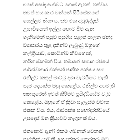
එසේ සෝදාපාළුවට ගොස් ඇතත්, තත්වය
තවත් භයංකාර වන්නේ සිරිසේනගේ
සෙල්ලම නිසා ය. තව එක අවුරුද්දක්
උසාවියෙන් ඉල්ලා හොට බිම ඇන
ගැනීමෙන් පසුව පසුගිය පළාත් පාලන ඡන්ද
ව්‍යාපාරය තුළ දකින්ට ලැබුණු ඔහුගේ
කල්ක‍්‍රියාව, කොටින්ම කිවහොත්,
නරිනාඩගමක් විය. තමාගේ සභාග රජයේ
පාර්ශ්වකාර එක්සත් ජාතික පක්ෂය සහ
රනිල්ව කකුල් මාට්ටු දමා වැට්ටීමට හැකි
සෑම දෙයක්ම ඔහු කෙළේය. රනිල්ව අගමැති
තනතුරෙන් ඉවත් කිරීමට ප‍්‍රසිද්ධියේම වැඩ
කෙළේය. ඔහුගේ ඒ ක‍්‍රීඩා සැලැස්ම විවෘත
එකක් විය. එය, රාජපක්ෂ සහෝදරත්වයේ
උපදෙස් මත ක‍්‍රියාවට නැගුනක් විය.
එතකොට දැන්? එකම ගමනක් වෙනත්
පාරකින් යාමකි. අභ්‍යන්තර තොරතුරු මට