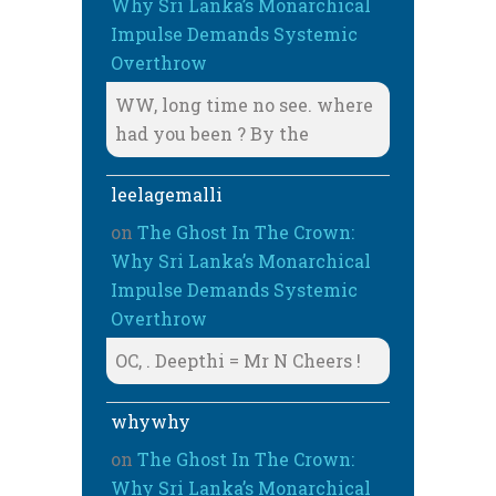
Why Sri Lanka’s Monarchical
Impulse Demands Systemic
Overthrow
WW, long time no see. where
had you been ? By the
leelagemalli
on
The Ghost In The Crown:
Why Sri Lanka’s Monarchical
Impulse Demands Systemic
Overthrow
OC, . Deepthi = Mr N Cheers !
whywhy
on
The Ghost In The Crown:
Why Sri Lanka’s Monarchical