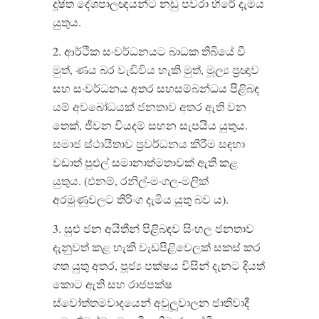
දූෂිත දේශපාලඥයන්ට නඩු පවරා හිරේ දැමිය
යුතුය.
2. ආර්ථික සංවර්ධනයට බාධක තිබියේ වී
මුත්, ණය බර වැඩිවිය හැකි මුත්, මූල්‍ය ප‍්‍රඥාව
සහ සංවර්ධනය අතර සහසම්බන්ධය පිළිබඳ
යම් අවබෝධයක් ජනතාව අතර ඇති වන
තෙක්, ජීවන වියදම් සහන සැපයිය යුතුය.
සමාජ ස්ථායීතාව ප‍්‍රවර්ධනය කිරීම සඳහා
වඩාත් පුළුල් සමානාත්මතාවක් ඇති කළ
යුතුය. (එනම්, රනිල්-මංගල-මලික්
අරමුණුවලට තිරිංග දැමිය යුතු බව ය).
3. සුළු ජන අයිතීන් පිළිබඳව සිංහල ජනතාව
දැනුවත් කළ හැකි වැඩපිළිවෙලක් සකස් කර
ගත යුතු අතර, පූජ්‍ය පක්ෂය විසින් දැනට දියත්
කොට ඇති සහ රාජපක්ෂ
ස්වෝත්තමවාදයෙන් අවුලූවාලන ජාතිවාදී