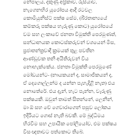
නේපාලය, දකුණු අප‍්‍රිකාව, රුසියාව,
නැගෙනහිර යුරෝපය ආදී රටවල
කොමියුනිස්ට් පක්ෂ සේම, (බි‍්‍රතාන්‍යයේ
කම්කරු පක්ෂය හැරුණු කොට) යුරෝපයේ
වම සහ ලංකාවේ ජනතා විමුක්ති පෙරමුණත්,
සන්ධානයක කොටස්කරුවන් වශයෙන් මිස,
ප‍්‍රජාතන්ත‍්‍රවාදී ක‍්‍රමයක් තුළ පවතින
ආණ්ඩුවක තනි අයිතිරුවන් විය
නොහැක්කේය. ජනතා විමුක්ති පෙරමුණේ
මෝඩයන්ට- (නායකයන් ද, සාමාජිකයන් ද,
ඒ දෙගොල්ලන්ම ද යන්න පැහැදිළි නැත) එය
නොතේරේ. එය දැන්, හැට පැන්න, වෑරුණු
පක්ෂයකි. ඔවුන් තාමත් සිතන්නේ, ලෙනින්,
මා ඕ සහ චේ ගෙවාරාගෙන් පසුව ලෝකය
ඉදිරියට ගොස් නැති බවකි. මේ බුද්ධිමය
හිරවීම සහ උපායික පෝලියෝව, එම පක්ෂය
විසංඥතාවට පත්කොට තිබේ.