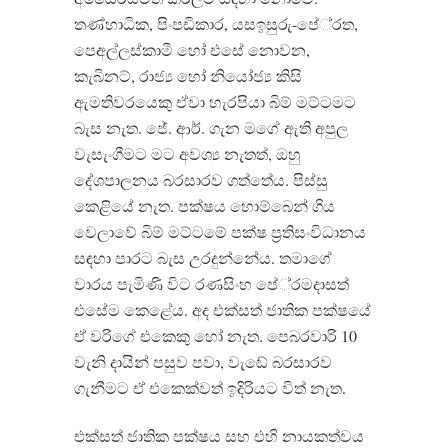
තණ්හාධික, පිංපඩිකාර, යසඉසුරු-පේ‍්‍රත,
පෙඅල්ලස්කාමී හෝ එසේ නොවන,
කැබිනට්, රාජ්‍ය හෝ නියෝජ්‍ය කිසි
ඇමතිවරයෙකු ඒවා හැරපියා බිම් මට්ටමට
බැස නැත. ජේ. ආර්. ගැන මගේ ඇති අපුල
වැසැංගීමට මට අවශ්‍ය නැතත්, ඔහු
දේශපාලනය බරසාරව ගත්තේය. පිස්සු
කෙළියේ නැත. පක්ෂය හොම්බෙන් ගිය
වෙලාවේ බිම් මට්ටමේ පක්ෂ ප‍්‍රතිසංවිධානය
සඳහා පාරට බැස උරදුන්නේය. තමාගේ
වාරය පැමිණි විට රණසිංහ පේ‍්‍රමදාසත්
එසේම කෙළේය. අද එක්සත් ජාතික පක්ෂයේ
ඒ වරිගේ එකෙකු හෝ නැත. පෙබරවාරි 10
වැනි දායින් පසුව පවා, වැඬේ බරසාරව
ගැනීමට ඒ එකෙක්වත් ඉදිරියට විත් නැත.
එක්සත් ජාතික පක්ෂය සහ එහි නායකත්වය