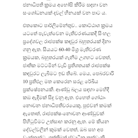
ජනාධිපති ක‍්‍රමය අහෝසි කිරීම සඳහා වන
සංශෝධනයක් දවල් හීනයක් වන පාට ය.
එතකොට පාර්ලිමේන්තුව.. කොට්ඨාශ ක‍්‍රමය
යටතේ පැවැත්වෙන මැතිවරණයකදී සිංහල
ප‍්‍රදේශවල රාජපක්ෂ කඳවුර බහුතරයක් දිනා
ගනු ඇත. සියයට 60-40 මිශ‍්‍ර මැතිවරණ
ක‍්‍රමයක, බහුතරයක් ගැනීම උගහට වෙතත්,
ජාතික මට්ටමින් වැඩි ප‍්‍රතිශතයක් රාජපක්ෂ
කඳවුරට ලැබීමට ඉඩ තිබේ. මෙය, පෙබරවාරි
10 ප‍්‍රතිඵල මත කෙරෙන සරළ රේඛීය
ප‍්‍රක්ෂේපනයකි. ආණ්ඩු බලය සඳහා මෙහිදී
කඹ ඇදීමක් සිදු වනු ඇත. එහෙත් ගෝඨා-
නොවන ජනාධිපතිවරයෙකු, පුළුවන් කමක්
ඇතොත්, රාජපක්ෂ-නොවන ආණ්ඩුවක්
පිහිටුවීමට උත්සාහ කරනු ඇත. මේ කියන
දේවල්වලින් කුමක් වෙතත්, ඔබ සහ අප
වැන්නන්ට, ශක්තිමත් ස්වාධීන තුන්වැනි