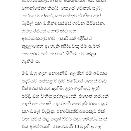
ජාවාරම්කරුවන් සහ තක්කඩියන් බව සරත්
ෆොන්සේකා කියයි. කෙසේ වෙතත්, සැබෑ
හේතුව වන්නේ, යම් හේතුවක් නිසා දැන්
බැසිල් සහ මහින්ද පස්සේ ගාටන සිරිසේන,
හිටපු රජයේ හොරුන්ව සහ
අපරාධකරුවන්ව උසාවියක් ඉදිරියට
කුදලාගෙන ආ හැකි කිසිවෙකු එම ඇමති
තනතුරට පත් නොකර සිටීමට වගබලා
ගැනීම ය.
මම ඔහු ගැන නොදනිමි. අලුතින් එම අමාත්‍ය
පදවියට පත්කළ මද්දුම බණ්ඩාර ගැනත් වැඩි
විස්තරයක් නොදනිමි. දැන ගැනීමට ඇති
පරිදි, ඔහු විනීත පුද්ගලයෙකි. එහෙත් හයියක්
නැති කෙනෙකි. වැඩ බැරි අගමැතිවරයෙකුට
සහ වළේ වැටුණු ජනාධිපතිවරයෙකුට එක්
වන තවත් මළ කඳක් බවට ඔහු පත්වෙතොත්
එය අබග්ගයකි. පෙබරවාරි 10 වැනි දා ලද