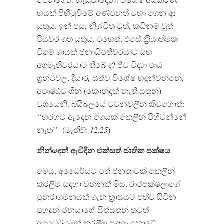
හයක් පිහිටුවීමේ අණපනත් වහා ගෙන ආ
යුතුය. ඉන් පසු, නිශ්චිත වූත්, කඩිනම් වූත්
පියවර ගත යුතුය. එහෙත්, එසේ ක‍්‍රියාත්මක
වීමේ ගායක් ජනාධිපතිවරයාට සහ
අගමැතිවරයාට තිබේ ද? ජීව විද්‍යා පාඨ
ග‍්‍රන්ථවල, දියාරු සත්ව විශේෂ හඳුන්වන්නේ,
අපෘෂ්ඨවංශීන් (කොන්දක් නැති සතුන්)
වශයෙනි. බයිබලයේ වචනවලින් කිවහොත්:
‘‘හරහට ඇදෙන ගෙයක් කෙලින් පිහිටන්නේ
නැත’’- (
මැතිව්: 12.25
)
නින්දෙන් ඇවිදින එක්සත් ජාතික පක්ෂය
මෙය, අධෛර්යට පත් ජනතාවක් කෙලින්
කරලීම සඳහා වන්නක් මිස, රාජපක්ෂලාගේ
පුනරාගමනයක් ගැන ත‍්‍රාසයට පත්ව සිටින
පුහුදුන් ජනයාගේ සිත්සතන් තවත්
අධෛර්යමත් කරලීම සඳහා නොවේ.