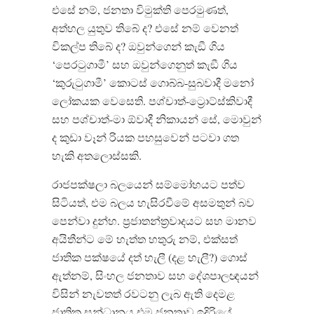
එසේ නම්, ජනතා විමුක්ති පෙරමුණත්,
අත්හල යුතුව තිබේ ද? එසේ නම් වෙනත්
විකල්ප තිබේ ද? ඔවුන්ගෙන් කැඞී ගිය
‘පෙරටුගාමී’ සහ ඔවුන්ගෙනුත් කැඞී ගිය
‘කුරුටුගාමී’ කොටස් ගොබ්බ-සුබවාදී මනෝ
ලෝකයක වෙසෙති. පශ්චාත්-ට්‍රොට්ස්කිවාදී
සහ පශ්චාත්-මා ඕවාදී නිකායන් සේ, මොවුන්
ද කුඩා වෑන් රියක පහසුවෙන් පටවා ගත
හැකි අතලොස්සකි.
රාජපක්ෂලා බලයෙන් සම්මෝහයට පත්ව
සිටියත්, එම බලය හැසිරවීමේ අසමතුන් බව
පෙන්වා දුන්හ. ප‍්‍රජාතන්ත‍්‍රවාදයට සහ මානව
අයිතීන්ට මේ හැත්ත හතුරු නම්, එක්සත්
ජාතික පක්ෂයේ දත් හැලී (දළ හැලී?) ගොස්
ඇත්නම්, සිංහල ජනතාව සහ දේශපාලඥයන්
විසින් නැවතත් රවටනු ලැබ ඇති දෙමළ
ජාතික සන්ධානය එම ජනතාව ඉදිරියේ