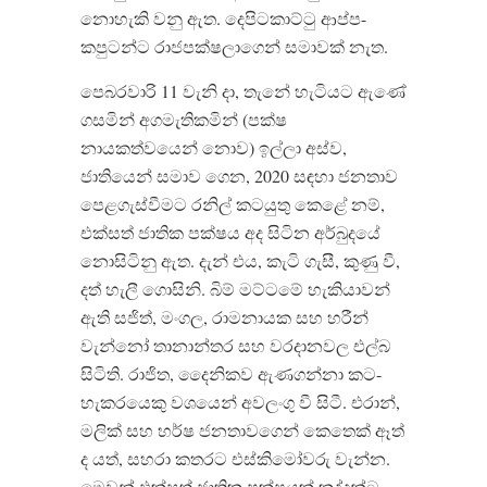
නොහැකි වනු ඇත. දෙපිටකාට්ටු ආප්ප-
කපුටන්ට රාජපක්ෂලාගෙන් සමාවක් නැත.
පෙබරවාරි 11 වැනි දා, තැනේ හැටියට ඇණේ
ගසමින් අගමැතිකමින් (පක්ෂ
නායකත්වයෙන් නොව) ඉල්ලා අස්ව,
ජාතියෙන් සමාව ගෙන, 2020 සඳහා ජනතාව
පෙළගැස්වීමට රනිල් කටයුතු කෙළේ නම්,
එක්සත් ජාතික පක්ෂය අද සිටින අර්බුදයේ
නොසිටිනු ඇත. දැන් එය, කැටි ගැසී, කුණු වී,
දත් හැලී ගොසිනි. බිම් මට්ටමේ හැකියාවන්
ඇති සජිත්, මංගල, රාමනායක සහ හරීන්
වැන්නෝ තානාන්තර සහ වරදානවල එල්බ
සිටිති. රාජිත, දෛනිකව ඇණගන්නා කට-
හැකරයෙකු වශයෙන් අවලංගු වී සිටී. එරාන්,
මලික් සහ හර්ෂ ජනතාවගෙන් කෙතෙක් ඈත්
ද යත්, සහරා කතරට එස්කිමෝවරු වැන්න.
මෙවන් එක්සත් ජාතික පක්ෂයක් කූද්දන්ට