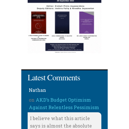
Latest Comments
Nathan
on
AKD’s Budget Optimism
Against Relentless Pessimism
I believe what this article
says is almost the absolute