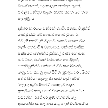
බලවේගයක්, දේශපාලන තන්ත‍්‍රය තුළත්,
පාර්ලිමේන්තුව තුළත්, අවශ්‍ය කරන බව නම්
පැහැදිළි ය.
දුෂ්කර කාර්යය වන්නේ එයයි. ජනතා විමුක්ති
පෙරමුණට මේ භාෂාව නොවැටහෙයි.
එවැනි තුන්වැනි බලවේගයකට ගොනු විය
හැකි, ජනවාරි 8 ව්‍යාපාරය, එක්සත් ජාතික
පක්ෂයට සම්බන්ධ රැුඩිකල් රාජ්‍ය නොවන
සංවිධාන, එක්සත් වාමාංශික පෙරමුණ,
කොමියුනිස්ට් පක්ෂයේ ඩිව් කණ්ඩායම,
බාහු, වට කරනු ලැබ සිටින මුස්ලිම්වරු, බියට
පත්ව සිටින දෙමළ ජනතාව වැනි පිරිස්,
‘ලොකු කූඩාරමකට’ ගොනු වී නැත.
ඉතාලියේ ‘තරු පහේ ව්‍යාපාරය’ මේ සමග
සසඳන්න. අපේ අරමුණ වන්නේ, බල
අපයෝජනය පාලනය කළ හැකි විශ්වසනීය