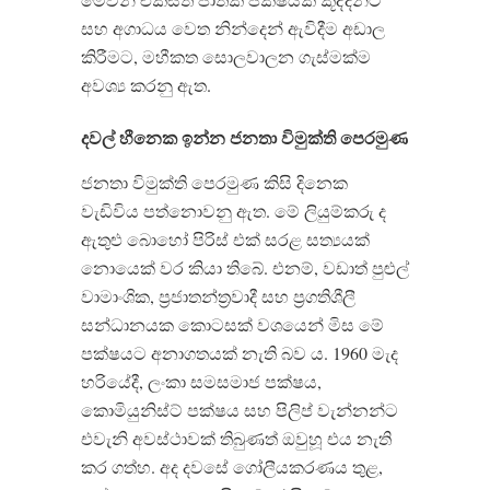
සහ අගාධය වෙත නින්දෙන් ඇවිදීම අඩාල
කිරීමට, මහීකත සොලවාලන ගැස්මක්ම
අවශ්‍ය කරනු ඇත.
දවල් හීනෙක ඉන්න ජනතා විමුක්ති පෙරමුණ
ජනතා විමුක්ති පෙරමුණ කිසි දිනෙක
වැඩිවිය පත්නොවනු ඇත. මේ ලියුම්කරු ද
ඇතුළු බොහෝ පිරිස් එක් සරළ සත්‍යයක්
නොයෙක් වර කියා තිබේ. එනම්, වඩාත් පුළුල්
වාමාංශික, ප‍්‍රජාතන්ත‍්‍රවාදී සහ ප‍්‍රගතිශීලී
සන්ධානයක කොටසක් වශයෙන් මිස මේ
පක්ෂයට අනාගතයක් නැති බව ය. 1960 මැද
හරියේදී, ලංකා සමසමාජ පක්ෂය,
කොමියුනිස්ට් පක්ෂය සහ පිලිප් වැන්නන්ට
එවැනි අවස්ථාවක් තිබුණත් ඔවුහූ එය නැති
කර ගත්හ. අද දවසේ ගෝලීයකරණය තුළ,