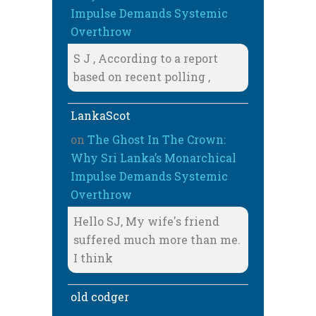
Impulse Demands Systemic
Overthrow
S J , According to a report
based on recent polling ,
LankaScot
on
The Ghost In The Crown:
Why Sri Lanka’s Monarchical
Impulse Demands Systemic
Overthrow
Hello SJ, My wife's friend
suffered much more than me.
I think
old codger