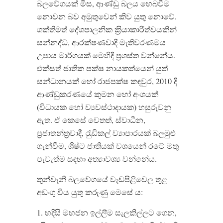
බලවේගයක් මිස, ආණ්ඩු බලය හෙබවීම
නොවන බව අමුතුවෙන් කිව යුතු නොවේ.
ශක්තිමත් දේශපාලනික ක‍්‍රියාකාරීත්වයකින්
සන්නද්ධ, ආරක්ෂණවාදී මැතිවරණමය
උපාය මාර්ගයක් මෙහිදී ප‍්‍රශස්ත වන්නේය.
එක්සත් ජාතික පක්ෂ නායකත්යෙන් යුත්
සන්ධානයක් හෝ රාජපක්ෂ කඳවුර, 2010 දී
ආණ්ඩුකරණයේ කුමන හෝ අංශයක්
(විධායක හෝ ව්‍යවස්ථාදායක) හසුරුවනු
ඇත. ඒ කෙසේ වෙතත්, ස්වාධීන,
ප‍්‍රජාතන්ත‍්‍රවාදී, රැුඩිකල් ව්‍යාපාරයක් බලමුළු
ගැන්වීම, ශිෂ්ට ජාතියක් වශයෙන් රටේ මතු
පැවැත්ම සඳහා අත්‍යාවශ්‍ය වන්නේය.
තුන්වැනි බලවේගයේ වැඩපිළිවෙල තුළ
අඩංගු විය යුතු කරුණු මෙසේ ය:
1. හදිසි මහජන ඉල්ලීම සැලකිල්ලට ගෙන,