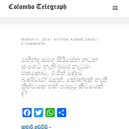
MARCH 31, 2018
AUTHOR: KUMAR DAVID
0 COMMENTS
මහින්ද සමග සිරිසේන නටන
සංගෙට නැති බඹර​ නැටුම:
එතකොට, රංජිත් මද්දුම
බණ්ඩාර? ඔහුත්, කොන්දක් නැති
ත්‍රිත්වයක​ එක් පරපුටු කීටයෙක්
ද?
Facebook
Twitter
WhatsApp
Share
කුමාර් ඩේවිඩ්
–