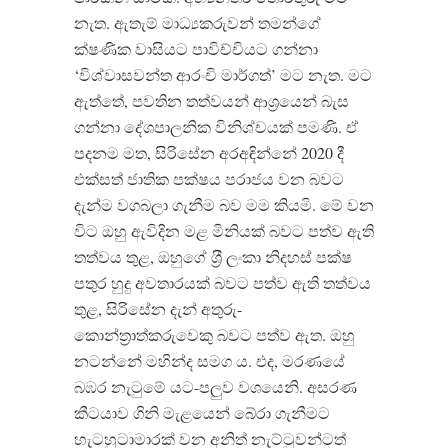
නැත. ඇතැම් මාධ්‍යකරුවන් තමන්ගේ
ක්ෂණික වාසියට පාවිච්චියට ගන්නා
‘විශ්වාසවන්ත ආරංචි මාර්ගත්’ මට නැත. මට
ඇත්තේ, පවතින තත්වයන් ආශ‍්‍රයෙන් බැස
ගන්නා දේශපාලනික විනිශ්චයක් පමණි. ඒ
පදනම මත, සිරිසේන අරඅඳින්නේ 2020 දී
එක්සත් ජාතික පක්ෂය පරාජය වන බවට
දැන්ම වගබලා ගැනීම බව මම කියමි. මේ වන
විට ඔහු ඇවිදින මළ මිනියක් බවට පත්ව ඇති
තත්වය තුළ, ඔහුගේ ශ‍්‍රී ලංකා නිදහස් පක්ෂ
පතුර හුදු අවතාරයක් බවට පත්ව ඇති තත්වය
තුළ, සිරිසේන දැන් අතුරු-
කොන්ත‍්‍රාත්කරුවෙකු බවට පත්ව ඇත. ඔහු
නටන්නේ මහින්ද සමග ය. එද, මරණයේ
බඹර​ නැටුමේ යට-පලුව වශයෙනි. අසරණ
කීටයාව ගිනි මැළයෙන් බේරා ගැනීමට
හැටහුටාමාරක් වන අනිත් නැට්ටුවන්ටත්