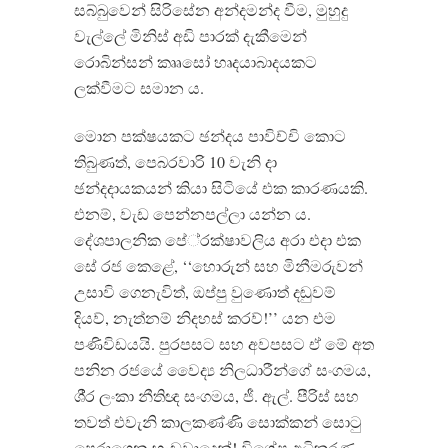
සබ්බුවෙන් සිරිසේන අන්දමන්ද වීම, මුහුදු
වැල්ලේ මිනිස් අඩි පාරක් දැකීමෙන්
රොබින්සන් කෲසෝ හෘදයාබාදයකට
ලක්වීමට සමාන ය.
මොන පක්ෂයකට ඡන්දය පාවිච්චි කොට
තිබුණත්, පෙබරවාරි 10 වැනි දා
ඡන්දදායකයන් කියා සිටියේ එක කාරණයකි.
එනම්, වැඩ පෙන්නපල්ලා යන්න ය.
දේශපාලනික පේ‍්‍රක්ෂාවලිය අරා එදා එක
සේ රජ කෙළේ, ‘‘හොරුන් සහ මිනීමරුවන්
උසාවි ගෙනැවිත්, ඔප්පු වුණොත් දඬුවම්
දියව්, නැත්නම් නිදහස් කරව්!’’ යන එම
පණිවිඩයයි. පුරපසට සහ අවපසට ඒ මේ අත
පනින රජයේ වෛද්‍ය නිලධාරීන්ගේ සංගමය,
ශී‍්‍ර ලංකා නීතිඥ සංගමය, ජී. ඇල්. පීරිස් සහ
තවත් එවැනි කාලකණ්ණි සොක්කන් සොටු
පෙරාගෙන හැඬුවාදෙන්! විශේෂ අධිකරණ