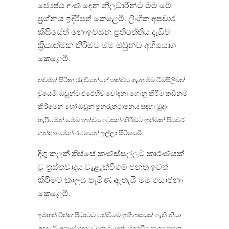
ජ්‍යෙෂ්ඨ අණ දෙන නිලධාරීන්ට මම මේ
ප‍්‍රශ්නය ඉදිරිපත් කෙළෙමි. ලිංගික අපචාර
කිසිසේත් නොඉවසන ප‍්‍රතිපත්තිය දැඩිව
ක‍්‍රියාත්මක කිරීමට මම ඔවුන්ට අභියෝග
කෙළෙමි.
තවමත් සිටින රැඳවියන්ගේ තත්වය ගැන මම විමසිලිමත්
වූයෙමි. ඔවුන්ට එරෙහිව චෝදනා ගොනු කිරීම කඩිනම්
කිරීමෙන් හෝ ඔවුන් පුනරුත්ථාපනය සඳහා මුදා
හැරීමෙන් මෙම තත්වය අවසන් කිරීමට ඉක්මන් පියවර
ගන්නා මෙන් රජයෙන් ඉල්ලා සිටියෙමි.
දිගු කලක් තිස්සේ කණස්සල්ලට කාරණයක්
වූ ත‍්‍රස්තවාදය වැළැක්වීමේ පනත ඉවත්
කිරීමට කාලය පැමිණ ඇතැයි මම යෝජනා
කෙළෙමි.
ඉමහත් චිත්ත පීඩාවට පත්වීමේ ඉතිහාසයක් ඇති නිසා
උතුරේ උපදේශනයට හා මනෝසමාජයීය සහය සඳහා