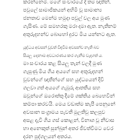
කරන්නෙමි. මගේ සංචාරයේ දී තම ඥාතීන්,
පවුලේ සාමාජිකයන් අහිමි වූ සාමාන්‍ය
ජනතාව මෙන්ම හමුදා පවුල් වල අය මුණ
ගැසිණ. මේ සමහරකු මරා දමා ඇත. නැතිනම්
අතුරුදහන්ව බොහෝ දුරට මිය යන්නට ඇත.
යුද්ධය අවසන් වුවත් විඳවීම අවසන්ව නැති බව
සියලු දෙනාම අවධාරණය කර ගැනීම වැදගත් ය.
මා සංචාරය කළ සියලු තැන් වලදී මුණ
ගැසුණු මිය ගිය අයගේ සහ අතුරුදහන්
වුවන්ගේ ඥාතීන්ගේ සහ යුද්ධයෙන් දිවි
ගලවා ගත් අයගේ ගැඹුරු ආතතීය සහ
ඔවුන්ගේ ඔරොත්තු දීමේ ශක්තිය බෙහෙවින්
කම්පා කරවයි. මෙය වඩාත්ම කැපී පෙනුනේ
අවසාන සංග‍්‍රාමය පැවති මුලතිවු කලපුව
අසළ දැවී ගිය ගස් කොළන්, විනාශ වූ නිවාස
හා අනෙකුත් සුන්බුන් අතර ජීවත්වීමට වෙර
දරන පුද්ගලයන් අතරය.