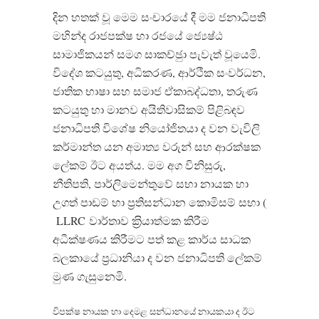
දින හතක් වූ මෙම සංචාරයේ දී මම ජනාධිපති
මහින්ද රාජපක්ෂ හා රජයේ ජ්‍යෙෂ්ඨ
සාමාජිකයන් සමග සාකච්ඡුා පැවැත් වූයෙමි.
විදේශ කටයුතු, අධිකරණ, ආර්ථික සංවර්ධන,
ජාතික භාෂා සහ සමාජ ඒකාබද්ධතා, තරුණ
කටයුතු හා මානව අයිතිවාසිකම් පිළිබඳව
ජනාධිපති විශේෂ නියෝජිතයා ද වන වැවිලි
කර්මාන්ත යන අමාත්‍ය වරුන් සහ ආරක්ෂක
ලේකම් ඊට අයත්ය. මම අග විනිසුරු,
නීතිපති, පාර්ලිමෙන්තුවේ සභා නායක හා
උගත් පාඩම් හා ප‍්‍රතිසන්ධාන කොමිසම් සභා (
LLRC වාර්තාව ක‍්‍රියාත්මක කිරීම
අධීක්ෂණය කිරීමට පත් කළ කාර්ය සාධක
බලකායේ ප‍්‍රධානියා ද වන ජනාධිපති ලේකම්
මුණ ගැසුනෙමි.
විපක්ෂ නායක හා දෙමළ සන්ධානයේ නායකයා ද ඊට