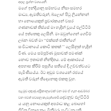
අදාල ප‍්‍රශ්න වශයෙනි.
මගේ ඉන්දියානු සම්භවය නිසා සමහර
මාධ්‍ය, ඇමතිවරුන්, බ්ලොග් පිටු ලියන්නන්
හා නොයෙකුත් ප‍්‍රචාරකයන් වසර
ගණනාවක් තිස්සේ මා හැඳින් වූයේ එල්ටීටීඊ
යේ ඉත්තෙකු ලෙසිනි. මා ඔවුන්ගෙන් ගෙවීම්
ලබන බවත් මා ‘‘එක්සත් ජාතීන්ගේ
සංවිධානයේ කොටි කතක් ’’ ලෙසිනුත් හැඳින්
විණ. මෙය සම්පූර්ණ මුසාවක් පමණක්
නොව ඉතාමත් නින්දිතය. මේ ආකාරයේ
අපහාස කිරීම් පසුගිය සතියේ දි උච්චත්වයට
පැමිණියේය. ඊට අඩුම වශයෙන් රජයේ
ඇමති වරුන් තිදෙනෙකු එකතු වූහ.
පළමුව දකුණූ අප්‍රිකානුවෙක් වන මම ඒ ගැන ආඩම්බර
දෙවනුව එල්ටීටීඊ
වන බවත් පවසනු කැමැත්තෙමි.
ය යනු නොයෙකුත් අපරාධ කළ බොහෝ
ජීවිත විනාශ කළ මිනීමරු සංවිධනයකි.