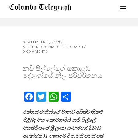
SEPTEMBER 4, 2013
AUTHOR: COLOMBO TELEGRAPH
0 COMMENTS
නවි පිල්ලේගේ කොළඹ
දේශණයේ නිල පරිවර්තනය​
Facebook
Twitter
WhatsApp
Share
එක්සත් ජාතීන්ගේ මානව අයිතිවාසිකම්
පිළිබඳ මහ කොමසාරිස් නවි පිල්ලේ
මහත්මියගේ ශ‍්‍රී ලංකා සංචාරයේ දී 2013
අගෝස්තු 31 කොළඹ දී පැවති පුවත් පත්