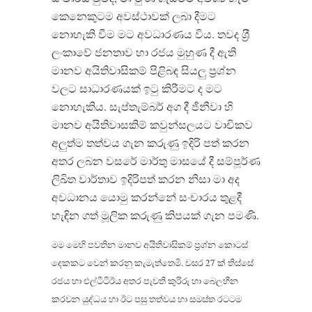
කෙනෙකුටම අවස්ථාවක් ලබා දීමට
නොහැකි වීම මට අවධාරණය විය. තවද ශ‍්‍රී
ලංකාවේ ජනතාව හා රජය මුහුණ දී ඇති
මානව අයිතිවාසිකම් පිළිබඳ සියලු ප‍්‍රශ්න
වලට සාධාරණයක් ඉටු කිරීමට ද මට
නොහැකිය. සැප්තැම්බර් අග දී ජිනීවා හි
මානව අයිතිවාසකිම් කවුන්සලයට වාචිකව
අලුත්ම තත්වය ගැන කරුණු ඉදිරි පත් කරන
අතර ලබන වසරේ මාර්තු මාසයේ දී සම්පූර්ණ
ලිඛිත වාර්තාව ඉදිරිපත් කරන නිසා මා අද
අවධානය යොමු කරන්නේ සංචාරය තුළදී
හැඳින ගත් මූලික කරුණු කිපයක් ගැන පමණි.
මම මෙහි පවතින මානව අයිතිවාසිකම් ප‍්‍රශ්න කොටස්
දෙකකට වෙන් කරනු කැමැත්තෙමි. වසර 27 ක් තිස්සේ
රජය හා එල්ටීටීඊය අතර පැවති කුරිරු හා බෙලහීන
කරවන යුද්ධය හා ඊට පසු තත්වය හා සමස්ත රටටම