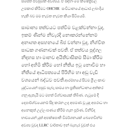
සමස්ත පිවිසුමක් අවශ්‍යය. ඒ සඳහා මේ ක්ෂේත‍්‍රවල
උපකාර කිරීමට OHCHR සංවිධානයේ ආධාර ලබා දිය
හැකි බව මම නැවත නැවත කියා සිටියෙමි.
සාමාන්‍ය තත්වයට පත්වීම වළක්වන්නා වූද,
ඉකම් ණින්ම නිවැරදි නොකරන්නේනම්
අනාගත අසහනයේ බීජ වන්නා වූද, නිශ්චිත
සාධක ගණනාවක් පවතී. ඒ තත්වය පුද්ගල
නිදහස හා මානව අයිතිවාසිකම් සීමා කිරීම
හෝ අහිමි කිරීම හෝ නීතිය ඉටු නොවීම හා
නීතියේ ආධිපත්‍යයේ පිරිහීම හා අඩු වැඩි
වශයෙන් බද්ධව පවතී.
ආරම්භයේ සිටම ශ‍්‍රී ලංකාව
යුද්ධයෙන් පසුව සැබෑ සාමය හා ප‍්‍රතිසන්ධානය අත්කර
ගනු ඇතැයි මට මහත් විශ්වාසයක් තිබිණ. ගැටුමේ දී
දෙපාර්ශ්වයෙනම් සිදු කරන ලද අපමණ වූ යුද අපරාධ හා
අනෙකුත් උල්ලංඝණය කිරීම් ගැන පූර්ණ, විනිවිද
භාවයෙන් යුත් අපක්ෂපාති
විමර්ශනයක් බෙහෙවින්ම
අවශ්‍ය වුවද LLRC වාර්තාව ඉන් බැහැර වුවත් එය