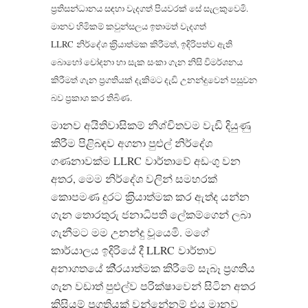
ප‍්‍රතිසන්ධානය සඳහා වැදගත් පියවරක් සේ සැලකුවෙමි.
මානව හිමිකම් කවුන්සලය ඉතාමත් වැදගත්
LLRC නිර්දේශ ක‍්‍රියාත්මක කිරීමත්, ඉදිරිපත්ව ඇති
බොහෝ චෝදනා හා සැක සංකා ගැන නිසි විමර්ශනය
කිරීමත් ගැන ප‍්‍රගතියක් දැකිමට දැඩි උනන්දුවෙන් පසුවන
බව ප‍්‍රකාශ කර තිබිණ.
මානව අයිතිවාසිකම් නිශ්චිතවම වැඩි දියුණු
කිරීම පිළිබඳව අගනා පුළුල් නිර්දේශ
ගණනාවක්ම LLRC වාර්තාවේ අඩංගු වන
අතර, මෙම නිර්දේශ වලින් සමහරක්
කොපමණ දුරට ක‍්‍රියාත්මක කර ඇත්ද යන්න
ගැන තොරතුරු ජනාධිපති ලේකම්ගෙන් ලබා
ගැනීමට මම උනන්දු වූයෙමි. මගේ
කාර්යාලය ඉදිරියේ දී LLRC වාර්තාව
අනාගතයේ කි‍්‍රයාත්මක කිරීමේ සැබෑ ප‍්‍රගතිය
ගැන වඩාත් පුළුල්ව පරික්ෂාවෙන් සිටින අතර
කිසියම් ප‍්‍රගතියක් වන්නේනම් එය මානව