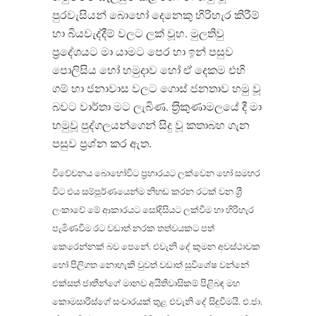
පුරවැසියන් බොහෝ දෙනෙකු හිරිහැර කිරීම්
හා බියවැද්දීම් වලට ලක් වූහ. මුලතිවු
ප‍්‍රදේශයට මා යාමට පෙර හා ඉන් පසුව
පොලිසිය හෝ හමුදාව හෝ ඒ දෙකම එහි
ගම් හා ජනාවාස වලට ගොස් ජනතාව හමු වූ
බවට වාර්තා මට ලැබිණ. ත‍්‍රිකුණාමලයේ දී මා
හමුවූ පුද්ගලයන්ගෙන් සිදු වූ කතාබහ ගැන
පසුව ප‍්‍රශ්න කර ඇත.
විවේචනය බොහෝවිට ප‍්‍රහාරයට ලක්වෙන හෝ සමහර
විට එය සම්පූර්ණයෙන්ම නිහඬ කරන රටක් වන ශ‍්‍රී
ලංකාවේ මේ ආකාරයට සෝදිසියට ලක්වීම හා හිරිහැර
පැමිණවීම රට වඩාත් නරක තත්වයකට පත්
කෙරෙන්නක් බව පෙනේ. එවැනි දේ කුමන අවස්ථාවක
හෝ පිලිගත නොහැකි වුවත් වඩාත් සුවිශේෂ වන්නේ
එක්සත් ජාතීන්ගේ මානව අයිතිවාසිකම් පිළිබඳ මහ
කොමසාරිස්ගේ සංචාරයක් තුළ එවැනි දේ සිදුවීමයි. එ.ජා.