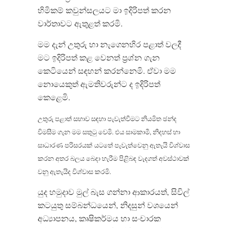
හිමිකම් කවුන්සලයට මා ඉදිරිපත් කරන
වාර්තාවට ඇතුළත් කරමි.
මම දැන් උතුරු හා නැගෙනහිර පළාත් වලදී
මට ඉදිරිපත් කළ වෙනත් ප‍්‍රශ්න ගැන
කෙටියෙන් සඳහන් කරන්නෙමි. ඒවා මම
නොයෙකුත් ඇමතිවරුන්ට ද ඉදිරිපත්
කෙළෙමි.
උතුරු පළාත් සභාව සඳහා පැවැත්වීමට නියමිත ඡන්ද
විමසීම ගැන මම සතුටු වෙමි. එය සාමකාමී, නිදහස් හා
සාධාරණ පරිසරයක් යටතේ පැවැත්වෙනු ඇතැයි විශ්වාස
කරන අතර බලය බෙදා හැරීම පිළිබඳ වැදගත් අවස්ථාවක්
වනු ඇතැයිද විශ්වාස කරමි.
යුද හමුදාව මුල් බැස ගන්නා ආකාරයත්, සිවිල්
කටයුතු සම්බන්ධයෙන්, නිදසුන් වශයෙන්
අධ්‍යාපනය, කෘෂිකර්මය හා සංචාරක