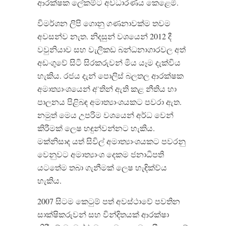
ආරක්ෂක ලේකම්ට අවධාරණය කෙළෙමි.
විමර්ශන ලිපි ගොනු ගණනාවක්ම තවම
අවසන්ව නැත. නිදසුන් වශයෙන් 2012 දී
වවුනියාව සහ වැලිකඩ බන්ධනාගාරවල අත්
අඩංගුවේ සිටි සිරකරුවන් මිය යෑම දැක්විය
හැකිය. රජය දැන් පොලිස් බලතල ආරක්ෂක
අමාත්‍යාංශයෙන් අ ̈තින් ඇති කළ නීතිය හා
පාලනය පිළිබඳ අමාත්‍යාංශයකට පවරා ඇත.
නමුත් මෙය උපරිම වශයෙන් අර්ධ වෙන්
කිරීමක් ලෙෂ හඳුන්වන්නට හැකිය.
මක්නිසාද යත් සිවිල් අමාත්‍යාංශයකට පවරනු
වෙනුවට අමාත්‍යාංශ දෙකම ජනාධිපති
යටතේම තබා ගැනීමක් ලෙෂ හැඳික්ව්ය
හැකිය.
2007 සිටම කෙටුම් පත් අවස්ථාවේ පවතින
සාක්ෂිකරුවන් සහ වින්දිතයක් ආරක්ෂා