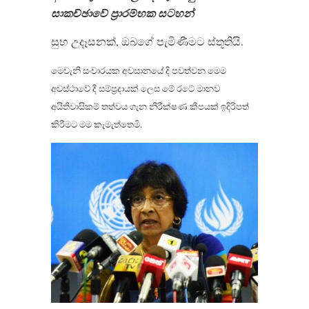
සාකච්ඡාවේ ප‍්‍රාරම්භක සටහන්
සුභ උදෑසනක්, ඔබගේ පැමිණීමට ස්තූතියි.
මෙවැනි සංචාරයක අවසානයේ දි පවත්වන මෙම
අවස්ථාවේ දී සම්ප‍්‍රදායක් ලෙස මේ රටේ මානව
අයිතිවාසිකම් තත්වය ගැන නිරීක්ෂණ කීපයක් ඉදිරිපත්
කිරීමට මම කැමැත්තෙමි.