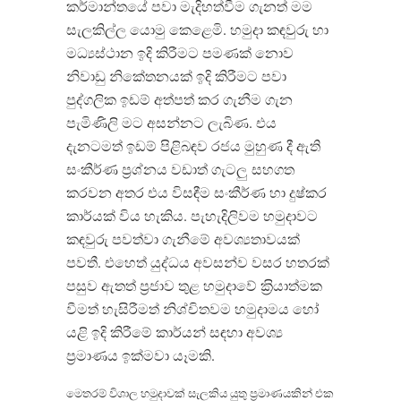
කර්මාන්තයේ පවා මැදිහත්වීම ගැනත් මම
සැලකිල්ල යොමු කෙළෙමි. හමුදා කඳවුරු හා
මධ්‍යස්ථාන ඉදි කිරීමට පමණක් නොව
නිවාඩු නිකේතනයක් ඉදි කිරීමට පවා
පුද්ගලික ඉඩම් අත්පත් කර ගැනීම ගැන
පැමිණිලි මට අසන්නට ලැබිණ. එය
දැනටමත් ඉඩම් පිළිබඳව රජය මුහුණ දී ඇති
සංකීර්ණ ප‍්‍රශ්නය වඩාත් ගැටලු සහගත
කරවන අතර එය විසඳීම සංකීර්ණ හා දුෂ්කර
කාර්යක් විය හැකිය. පැහැදිලිවම හමුදාවට
කඳවුරු පවත්වා ගැනීමේ අවශ්‍යතාවයක්
පවතී. එහෙත් යුද්ධය අවසන්ව වසර හතරක්
පසුව ඇතත් ප‍්‍රජාව තුළ හමුදාවේ ක‍්‍රියාත්මක
වීමත් හැසිරීමත් නිශ්චිතවම හමුදාමය හෝ
යළි ඉදි කිරීමේ කාර්යන් සඳහා අවශ්‍ය
ප‍්‍රමාණය ඉක්මවා යෑමකි.
මෙතරම් විශාල හමුදාවක් සැලකිය යුතු ප‍්‍රමාණයකින් එක