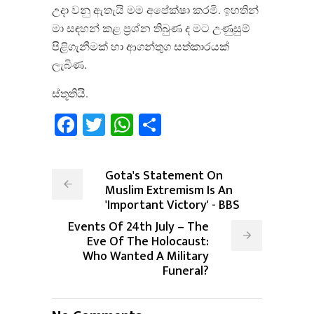
උදා වනු ඇතැයි මම අපේක්ෂා කරමි. ඉහතින්
මා සඳහන් කළ ප‍්‍රශ්න තිබුණ ද මට උණුසුම්
පිළිගැනීමක් හා ආගන්තුග සත්කාරයක්
ලැබිණ.
ස්තූතියි.
Facebook
Twitter
WhatsApp
Share
Gota's Statement On
Muslim Extremism Is An
'Important Victory' - BBS
Events Of 24th July – The
Eve Of The Holocaust:
Who Wanted A Military
Funeral?