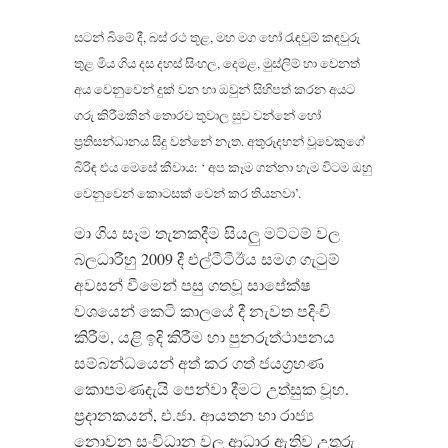
සටන් බිමේ දී, බස් රථ තූළ, මහ මග හෝ රැඳවුම් කඳවුරු
තුළ මිය ගිය දස දහස් සිංහල, දෙමළ, මුස්ලිම් හා වෙනත්
අය වෙනුවෙන් දුක් වන හා ඔවුන් සිහිපත් කරන අයට
ගරු කිරීමකින් තොරව තුවාල සුව වන්නේ හෝ
ප‍්‍රතිසන්ධානය සිදු වන්නේ නැත. අතුරුදහන් වූවෙකුගේ
බිරිඳ එය මෙසේ කීවාය: ‘ අප කෑම ගන්නා හැම විටම ඔහු
වෙනුවෙන් කොටසක් වෙන් කර තියනවා’.
මා ගිය සෑම තැනකදීම සියලු මට්ටම් වල
බලධාරීහු 2009 දී එල්ටීටීඊය සමග ගැටුම්
අවසන් වීමෙන් පසු ගතවූ සාපේක්ෂ
වශයෙන් කෙටි කාලයේ දී නැවත පදිංචි
කිරීම, යළි ඉදි කිරීම හා පුනරුත්ථාපනය
සම්බන්ධයෙන් අත් කර ගත් ජයග‍්‍රහණ
කොපමණදැයි පෙන්වා දීමට උත්සුක වූහ.
ප‍්‍රදානකයන්, එ.ජා. ආයතන හා රාජ්‍ය
නොවන සංවිධාන වල ආධාර ඇතිව උතුරු