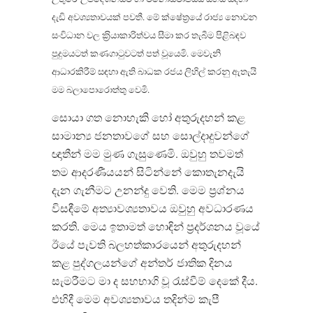
දැඩි අවශ්‍යතාවයක් පවතී. මේ ක්ෂේත‍්‍රයේ රාජ්‍ය නොවන
සංවිධාන වල ක‍්‍රියාකාරිත්වය සීමා කර තැබීම පිළිබඳව
පුදුමයටත් කණගාටුවටත් පත් වූයෙමි. මෙවැනි
ආධාරකිරීම් සඳහා ඇති බාධක රජය ලිහිල් කරනු ඇතැයි
මම බලාපොරොත්තු වෙමි.
සොයා ගත නොහැකි හෝ අතුරුදහන් කළ
සාමාන්‍ය ජනතාවගේ සහ සොල්දාදුවන්ගේ
ඥාතීන් මම මුණ ගැසුණෙමි. ඔවුහු තවමත්
තම ආදරණීයයන් සිටින්නේ කොතැනදැයි
දැන ගැනීමට උනන්දු වෙති. මෙම ප‍්‍රශ්නය
විසඳීමේ අත්‍යාවශ්‍යතාවය ඔවුහු අවධාරණය
කරති. මෙය ඉතාමත් හොඳින් ප‍්‍රදර්ශනය වූයේ
ඊයේ පැවති බලහත්කාරයෙන් අතුරුදහන්
කළ පුද්ගලයන්ගේ අන්තර් ජාතික දිනය
සැමරීමට මා ද සහභාගි වූ රැස්වීම් දෙකේ දීය.
එහිදී මෙම අවශ්‍යතාවය තදින්ම කැපී