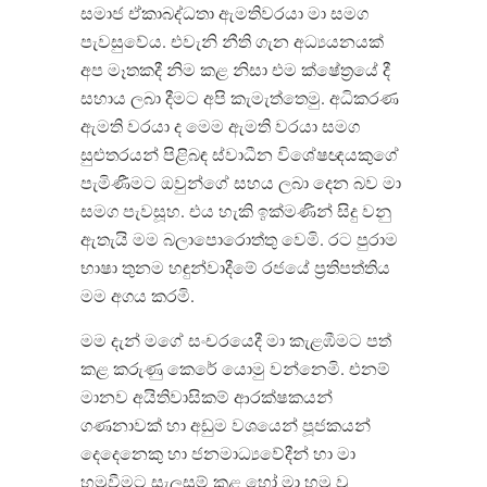
සමාජ ඒකාබද්ධතා ඇමතිවරයා මා සමග
පැවසුවේය. එවැනි නීති ගැන අධ්‍යයනයක්
අප මෑතකදී නිම කළ නිසා එම ක්ෂේත‍්‍රයේ දී
සහාය ලබා දීමට අපි කැමැත්තෙමු. අධිකරණ
ඇමති වරයා ද මෙම ඇමති වරයා සමග
සුළුතරයන් පිළිබඳ ස්වාධීන විශේෂඥයකුගේ
පැමිණීමට ඔවුන්ගේ සහය ලබා දෙන බව මා
සමග පැවසූහ. එය හැකි ඉක්මණින් සිදු වනු
ඇතැයි මම බලාපොරොත්තු වෙමි. රට පුරාම
භාෂා තුනම හඳුන්වාදීමේ රජයේ ප‍්‍රතිපත්තිය
මම අගය කරමි.
මම දැන් මගේ සංචරයෙදී මා කැළඹීමට පත්
කළ කරුණු කෙරේ යොමු වන්නෙමි. එනම්
මානව අයිතිවාසිකම් ආරක්ෂකයන්
ගණනාවක් හා අඩුම වශයෙන් පූජකයන්
දෙදෙනෙකු හා ජනමාධ්‍යවේදීන් හා මා
හමුවීමට සැලසුම් කළ හෝ මා හමු වූ