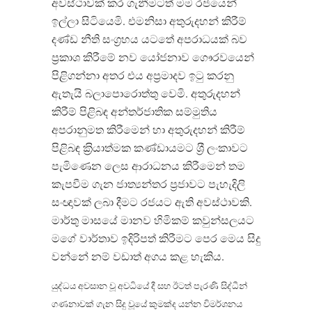
අවස්ථාවක් කර ගැනීමටත් මම රජයෙන්
ඉල්ලා සිටියෙමි. එමනිසා අතුරුදහන් කිරීම්
දණ්ඩ නීති සංග‍්‍රහය යටතේ අපරාධයක් බව
ප‍්‍රකාශ කිරීමේ නව යෝජනාව ගෞරවයෙන්
පිළිගන්නා අතර එය අප‍්‍රමාදව ඉටු කරනු
ඇතැයි බලාපොරොත්තු වෙමි. අතුරුදහන්
කිරීම් පිළිබඳ අන්තර්ජාතික සම්මුතිය
අපරානුමත කිරීමෙන් හා අතුරුදහන් කිරීම්
පිළිබඳ ක‍්‍රියාත්මක කණ්ඩායමට ශ‍්‍රී ලංකාවට
පැමිණෙන ලෙස ආරාධනය කිරීමෙන් තම
කැපවීම ගැන ජාත්‍යන්තර ප‍්‍රජාවට පැහැදිලි
සංඥාවක් ලබා දීමට රජයට ඇති අවස්ථාවකි.
මාර්තු මාසයේ මානව හිමිකම් කවුන්සලයට
මගේ වාර්තාව ඉදිරිපත් කිරීමට පෙර මෙය සිදු
වන්නේ නම් වඩාත් අගය කළ හැකිය.
යුද්ධය අවසාන වූ අවධියේ දී සහ ඊටත් පැරණි සිද්ධීන්
ගණනාවක් ගැන සිදු වූයේ කුමක්ද යන්න විමර්ශනය