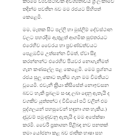
කිරීමේ ව්‍යවස්ථාවක අවශ්‍යතාවය ශ‍්‍රී ලංකාවේ
තදින්ම පවතින බව මම රජයට සිහිපත්
කෙළෙමි.
මම, මෑතක සිට පල්ලි හා මුස්ලිම් දේවස්ථාන
වලට පහරදීම ඇතුළත් ආගමික සුළුතරයට
එරෙහිව වෛරය හා ප‍්‍රචණ්ඩත්වයට
පෙළඹවීම උත්සන්න වීමත්, ඒවා සිදු
කරන්නන්ට එරෙහිව පියවර නොගැනීමත්
ගැන කණසල්ල පළ කෙළෙමි. මෙම ප‍්‍රශ්නය
රජය සුලු කොට තැකීම ගැන මම විමතියට
වූයෙමි. එවැනි ක‍්‍රියා කිසිසේත් නොඉවසන
බවට හැකි ප‍්‍රබලම සංඥා ලබා දෙනු ඇතැයි ද
වගකිව යුත්තන්ට ( වීඩියෝ පටි වලින් එම
පුද්ගලයන් පහසුවෙන් හඳුනා ගත හැකිය.)
දඬුවම් පමුණුවනු ඇතැයි ද මම අපේක්ෂා
කරමි. වෛරී ප‍්‍රකාශන පිළිබඳ නව පනතක්
තමා යෝජනා කළ බව ජාතික භාෂා සහ