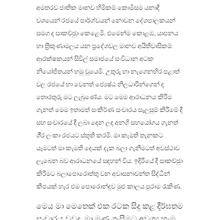
අමතරව ජාතික මානව හිමිකම් කොමිසම යනාදී
වශයෙන් රජයේ පාර්ශ්වයන් නොවන දේශපාලකයන්
සමග ද සාකච්ඡුා කෙළෙමි. එමෙන්ම කොළඹ, යාපනය
හා ත‍්‍රිකුණාමලය යන ප‍්‍රදේශවල මානව අයිතිවාසිකම්
ආරක්ෂකයන් සිවිල් සමාජයේ සංවිධාන අටක
නියෝජිතයන් හමු වූයෙමි. උතුරු හා නැගෙනහිර පළාත්
වල රජයේ හා වෙනත් ජ්‍යෙෂ්ඨ නිලධාරීන්ගෙන් ද
තොරතුරු මට ලැබුණේය. මට මෙම ආරාධනය කිරීම
ගැනත් මෙම ඉතාමත් සංකීර්ණ සංචාරය සැලසුම් කිරීමේ දී
සහ සංචාරයේ දී ලබා දෙන ලද අනගි සහයෝගය ගැනත්
ශී‍්‍ර ලංකා රජයට ස්තූති කරමි. මා කැමති තැනකට
යෑමටත් මා කැමති දෙයක් දැක බලා ගැනීමටත් අවස්ථාව
ලැබෙන බව ආරාධනයේ සඳහන් විය. ඉදිරියේ දී සාකච්ඡුා
කිරීමට බලාපොරොත්තු වන අවාසනාවන්ත සිද්ධීන්
කීපයක් හැර එම පොරොන්දුව මුළු කාලය පුරාම රැකිණ.
මෙය මා මෙතෙක් එක රටක සිදු කළ දීර්ඝතම
සංචාරය වුවද, මා මුණ ගැසීමට අවශ්‍ය හැම