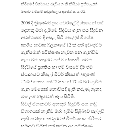
කිරීමේ දී විශ්වාසය රැඳවිය හැකි කිසියම් ප‍්‍රතිඵලයක්
මානව හිමිකම් කවුන්සලය අපේක්ෂා කරයි.
2006 දී ත‍්‍රිකුණාමලය වෙරළේ දී ශිෂ්‍යයන් පස්
දෙනකු මරා දැමීමේ සිද්ධිය ගැන එය සිදුවන
අවස්ථාවේ දී අසළ සිටි පොලිස් විශේෂ
කාර්ය සාධක බලකායේ 12 ක් අත් අඩංගුවට
ගැනීමෙන් පරීක්ෂණ නැවත පන ගැන්වීම
ගැන මම සතුටට පත් වන්නෙමි. මෙම
සිද්ධියේ ප‍්‍රගතිය හා එම වසරේ දීම එම
ස්ථානයට කිලෝ මීටර් කීපයක් දකුණේ
්ක්‍ත්‍ සහන සේ්වකයන් 17 ක් මරා දැමීම
ගැන මෙතෙක් නොවිසඳී ඇති කරුණු ගැනද
මම උනන්දුවෙන් බලා සිටිමි.
සිවිල් ජනතාවට අනතුරු සිදුවීම් සහ නඩු
විභාගයක් නැතිව මරා දැමීම පිළිබඳව එල්ලවී
ඇති චෝදනා තවදුරටත් විමර්ශනය කිරීමට
හමුදාව විසින් පත් කරන ලද පරීක්ෂණ