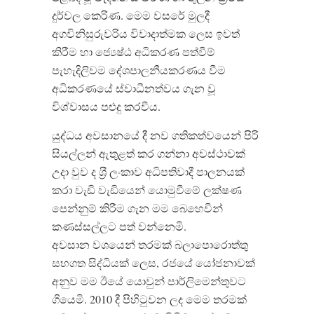
දුර්වල කෙරිණ. මෙම වසරේ මුලදී
අගවිනිසුරුවරිය විවාදාත්මක ලෙස ඉවත්
කිරීම හා ජ්‍යෙෂ්ඨ අධිකරණ පත්වීම්
පැහැදිලිවම දේශපාලනීයකරණය වීම
අධිකරණයේ ස්වාධීනත්වය ගැන වූ
විශ්වාසය පළුදු කරවීය.
යුද්ධය අවසානයේ දී නව ගතිකත්වයෙන් පිරි
සියල්ලන් ඇතුළත් කර ගන්නා අවස්ථාවක්
උදා වුව ද ශ‍්‍රී ලංකාව අධිපතිවාදී පාලනයක්
කරා වැඩි වැඩියෙන් යොමුවීමේ ලක්ෂණ
පෙන්නුම් කිරීම ගැන මම බෙහෙවින්
කණස්සල්ලට පත් වන්නෙමි.
අවසාන වශයෙන් තරමක් බලාපොරොත්තු
සහගත සිද්ධියක් ලෙස, රජයේ යෝජනාවක්
අනුව මම ඊයේ යොවුන් පාර්ලිමෙන්තුවට
ගියෙමි. 2010 දී පිහිටුවන ලද මෙම තරමක්