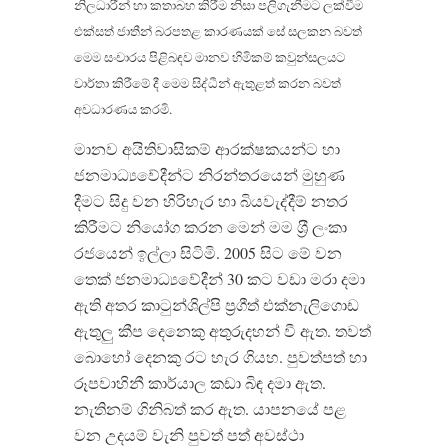
නිලධාරීන් හා කතාබහ කිරීම නිසා පලිගැනීමට ලක්වීම
එක්සත් ජාතීන් බරපතළ කාරණයක් සේ සලකන බවත්
මෙම සංචාරය පිළිබඳව මානව හිමිකම් කවුන්සලයට
වාර්තා කිරීමේ දී මෙම සිද්ධීන් ඇතුළත් කරන බවත්
අවධාරණය කරමි.
මානව අයිතිවාසිකම් ආරක්ෂකයන්ට හා
ජනමාධ්‍යවේදීන්ට නිරන්තරයෙන් මුහුණ
දීමට සිදු වන හිරිහැර හා බියවැද්දීම් නතර
කිරීමට නියෝග කරන මෙන් මම ශ‍්‍රී ලංකා
රජයෙන් ඉල්ලා සිටිමි. 2005 සිට මේ වන
තෙක් ජනමාධ්‍යවේදීන් 30 කට වඩා මරා දමා
ඇති අතර කාටුන්ශිල්පි ප‍්‍රගීත් එක්නැලිගොඩ
ඇතුලු කීප දෙනෙකු අතුරුදහන් වී ඇත. තවත්
බොහෝ දෙනකු රට හැර ගියහ. පුවත්පත් හා
රූපවාහිනී කාර්යාල කඩා බිඳ දමා ඇත.
නැතිනම් ගිනිබත් කර ඇත. යාපනයේ පළ
වන උදයම් වැනි පුවත් පත් අවස්ථා