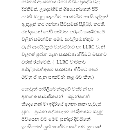
වෙනස් ආයතනය රටේ විවිධ ප‍්‍රදේශ වල
දීප්තිමත්, උද්‍යෝගිමත් ශිෂ්‍යයන්ගෙන් පිරී
පවතී. ඔවුහු කැපවීම හා ඉවසීම හා සියල්ලන්
ඇතුළත් කර ගන්නා පිවිසුමක් පිළිබිඹු කරති.
ඡන්දයෙන් තේරී පත්වන තරුණ කණ්ඩායම්
වලින් සමන්විත මෙම පාර්ලිමෙන්තුව 13
වැනි ආණ්ඩුක‍්‍රම ව්‍යවස්ථාව හා LLRC වැනි
වැදගත් ප‍්‍රශ්න ගැන සාකච්ඡා කිරීමට මසකට
වරක් රැස්වෙති. ( LLRC වාර්තාව
පාර්ලිමෙන්තුවේ සාකච්ඡා කිරීමට පෙර
ඔවුහු ඒ ගැන සාකච්ඡා කළ බව කීහ.)
යොවුන් පාර්ලිමෙන්තුවේ වත්මන් හා
අනාගත සාමාජිකයන් – ඔවුන්ගෙන්
තිදෙනෙක් මා ඉදිරියේ අගනා කතා පැවැත්
වූහ. – ප‍්‍රධාන දේශපාලන වේදිකාවට ඔවුහු
පිවිසෙන විට මෙම සුන්දර දිවයිනේ
ඉවසීමෙන් යුත් සහජීවනයේ නව යුගයක්