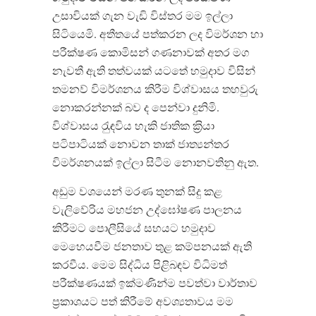
උසාවියක් ගැන වැඩි විස්තර මම ඉල්ලා
සිටියෙමි. අතීතයේ පත්කරන ලද විමර්ශන හා
පරීක්ෂණ කොමිසන් ගණනාවක් අතර මග
නැවතී ඇති තත්වයක් යටතේ හමුදාව විසින්
තමනව් විමර්ශනය කිරීම විශ්වාසය තහවුරු
නොකරන්නක් බව ද පෙන්වා දුනිමි.
විශ්වාසය රැුඳවිය හැකි ජාතික ක‍්‍රියා
පටිපාටියක් නොවන තාක් ජාත්‍යන්තර
විමර්ශනයක් ඉල්ලා සිටීම නොනවතිනු ඇත.
අඩුම වශයෙන් මරණ තුනක් සිදු කළ
වැලිවේරිය මහජන උද්ඝෝෂණ පාලනය
කිරීමට පොලීසියේ සහයට හමුදාව
මෙහෙයවීම ජනතාව තුළ කම්පනයක් ඇති
කරවීය. මෙම සිද්ධිය පිළිබඳව විධිමත්
පරීක්ෂණයක් ඉක්මණින්ම පවත්වා වාර්තාව
ප‍්‍රකාශයට පත් කිරීමේ අවශ්‍යතාවය මම