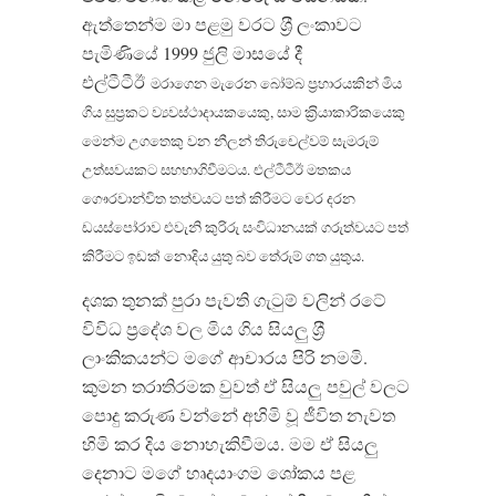
ඇත්තෙන්ම මා පළමු වරට ශ‍්‍රී ලංකාවට
පැමිණියේ 1999 ජුලි මාසයේ දී
එල්ටීටීඊ
මරාගෙන මැරෙන බෝම්බ ප‍්‍රහාරයකින් මිය
ගිය සුප‍්‍රකට ව්‍යවස්ථාදායකයෙකු, සාම ක‍්‍රියාකාරිකයෙකු
මෙන්ම උගතෙකු වන නීලන් තිරුචෙල්වම් සැමරුම්
උත්සවයකට සහභාගිවීමටය. එල්ටීටීඊ මතකය
ගෞරවාන්විත තත්වයට පත් කිරීමට වෙර දරන
ඩයස්පෝරාව එවැනි කුරිරු සංවිධානයක් ගරුත්වයට පත්
කිරීමට ඉඩක් නොදිය යුතු බව තේරුම් ගත යුතුය.
දශක තුනක් පුරා පැවති ගැටුම් වලින් රටේ
විවිධ ප‍්‍රදේශ වල මිය ගිය සියලු ශ‍්‍රී
ලාංකිකයන්ට මගේ ආචාරය පිරි නමමි.
කුමන තරාතිරමක වුවත් ඒ සියලු පවුල් වලට
පොදු කරුණ වන්නේ අහිමි වූ ජීවිත නැවත
හිමි කර දිය නොහැකිවීමය. මම ඒ සියලු
දෙනාට මගේ හෘදයාංගම ශෝකය පළ