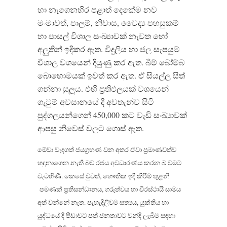
හා නැගෙනහිර පළාත් දෙකේම නව
මංමාවත්, පාලම්, නිවාස, වෛද්‍ය පහසුකම්
හා පාසල් විශාල සංඛ්‍යාවක් නැවත හෝ
අලුතින් ඉදිකර ඇත. විදුලිය හා ජල සැපයුම්
විශාල වශයෙන් දියුණු කර ඇත. බිම් බෝම්බ
බොහොමයක් ඉවත් කර ඇත. ඒ සියල්ල සිත්
ගන්නා සුලුය. එහි ප‍්‍රතිඵලයක් වශයෙන්
ගැටුම් අවසානයේ දී අවතැන්ව සිටි
පුද්ගලයන්ගෙන් 450,000 කට වැඩි සංඛ්‍යාවක්
ආපසු නිවෙස් වලට ගොස් ඇත.
මේවා වැදගත් ජයග‍්‍රහණ වන අතර ඒවා ප‍්‍රමාණවත්ව
හඳුනාගෙන නැති බව රජය අවධාරණය කරන බ වමට
වැටහිණි. කෙසේ වුවත්, භෞතික ඉදි කිරීම් තුළනි
පමණක් ප‍්‍රතිසන්ධානය, ගරුත්වය හා චිරස්ථායී සාමය
අත් වන්නේ නැත. පැහැදිලිවම සත්‍යය, යුක්තිය හා
යුද්ධයේ දී පීඩාවට පත් ජනතාවට වන්දි ලැබීම සඳහා