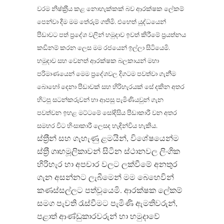
වරම නිෂ්ක‍්‍රීය කළ නොහැක්කක් බව ආරක්ෂක ලේකම්
පෙන්වා දීම මම තේරුම් ගතිමි. එහෙත් යුද්ධයෙන්
පීඩාවට පත් ප‍්‍රදේශ වලින් හමුදාව ඉවත් කිරීමේ ප‍්‍රයත්නය
කඩිනම් කරන ලෙස මම රජයෙන් ඉල්ලා සිටියෙමි.
හමුදාව සහ වෙනත් ආරක්ෂක බලකායන් මහා
පරිමාණයෙන් මෙම ප‍්‍රදේශවල දිගටම පවත්වා ගැනීම
බොහෝ දෙනා පීඩාවක් සහ හිරිහැරයක් සේ දකින අතර
හිටපු සටන්කරුවන් හා ආපසු පැමිණියවුන් ගැන
පවත්වන ඉහළ මට්ටමේ සෝදිසිය පීඩාකාරී වන අතර
සමහර විට හිංසාකාරී ලෙසද හැඳින්විය හැකිය.
ස්ත‍්‍රීන් සහ ගැහැණු ළමයින්, විශේෂයෙන්ම
ස්ත‍්‍රී ගෘහමූලිකාවන් සිටින ස්ථානවල ලිංගික
හිරිහැර හා අපචාර වලට ලක්වීමේ අනතුර
ගැන අසන්නට ලැබීමෙන් මම බෙහෙවින්
කණස්සල්ලට පත්වූයෙමි. ආරක්ෂක ලේකම්
සමග පැවති රැස්වීමට පැමිණි ඇමතිවරුන්,
පළාත් ආණ්ඩුකාරවරුන් හා හමුදාවේ