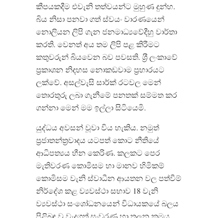
කීපයකදීම එවැනි තත්වයන්ට මුහුණ දුන්හ.
බිය නිසා පනවා ගත් ස්වයං වාරණයෙන්
නොලියන ලිපි ගැන ජනමාධ්‍යවේදීහු වාර්තා
කරති. වෙනත් අය තම ලිපි පළ කිරීමට
කතුවරුන් බියවෙන බව පවසති. ශ‍්‍රී ලංකාවේ
ප‍්‍රකාශන නිදහස නොකඩවාම ප‍්‍රහාරයට
ලක්වේ. අසල්වැසි සාර්ක් රටවල මෙන්
තොරතුරු ලබා ගැනීමේ පනතක් සම්මත කර
ගන්නා මෙන් මම ඉල්ලා සිටියෙමි.
යුද්ධය අවසන් වූවා විය හැකිය. නමුත්
ප‍්‍රජාතන්ත‍්‍රවාදය යටපත් කොට නීතියේ
ආධිපත්‍යය හීන කෙරිණ. කලකට පෙර
මැතිවරණ කොමිසම හා මානව හිමිකම්
කොමිසම වැනි ස්වාධීන ආයතන වල පත්වීම්
නිර්දේශ කළ ව්‍යවස්ථා සභාව 18 වැනි
ව්‍යවස්ථා සංශෝධනයෙන් විධායකයේ බලය
පිළිබඳ වූ වැදගත් සංවරණ හා තුලන ක‍්‍රමය