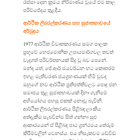
රස්සා දෙන ක්‍රමය නිර්මාණය වූයේ එම කාල
පරිච්ජේදය තුළදීය.
ආර්ථික ලිබරල්කරණය සහ සුජාතභාවයේ
අර්බුදය
1977 ආර්ථික විවෘතකරණය සමග පාලක
ප්‍රභූවේ හෙජමොනික උපායමාර්ගවල තවත්
වැදගත් පරිවර්තනයක් සිදු වූ බව පෙනේ.
මන්ද යත්, ජේ.ආර් ජයවර්ධන හට කොතරම්
ඉහළ මැතිවරණ ජයග්‍රහණයක් හිමි වුවද
ඔහුගේ නව ආර්ථික ප්‍රතිපත්තිවලට පොදු ජන
සමාජය තුළ සුජාතභාවයක් දිනා ගැනීමේ
අභියෝගය පහසු එකක් නොවූ බැවිනි.
ආර්ථික ලිබරල්කරණය පිළිබඳ ලාංකීය
අත්දැකීම සැබවින්ම සිත් ගන්නා සුළු
ආකාරයෙන් ඒ පිළිබඳ පාඨ ග්‍රන්ථමය තේරුම්
කිරීම්වලින් වෙනස්ය. එය නිසැකවම ඩේවිඩ්