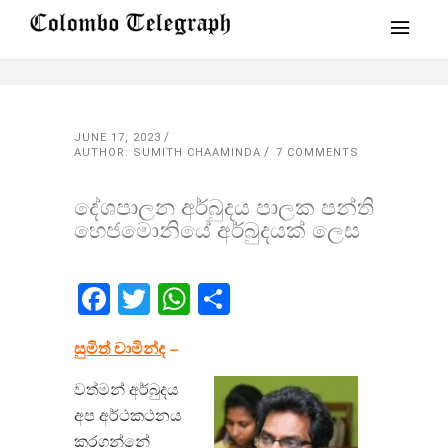
JUNE 17, 2023
AUTHOR: SUMITH CHAAMINDA
7 COMMENTS
දේශපාලන අර්බුදය පාලක පන්ති
හෙජමොනියේ අර්බුදයක් ලෙස
Facebook
Twitter
WhatsApp
Share
සුමිත් චාමින්ද
–
වත්මන් අර්බුදය
අප අර්ථකථනය
කරගන්නේ