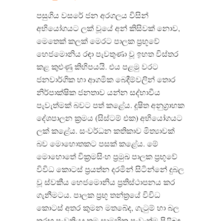
පසුගිය වසරේ ජන අරගලය විසින්
අභියෝගයට ලක් වූයේ අන් කිසිවක් නොව,
මෙතෙක් කලක් මෙරට පාලක ප්‍රභූවේ
හෙජමොනිය රඳා පැවතුණා වූ ඉහත විස්තර
කළ කුළුණු කිහිපයයි. එය පළමු වරට
ජනවාර්ගික හා ආගමික බෙදීම්වලින් තොර
නිර්පාක්ෂික ජනතාව යන්න සද්භාවීය
පැවැත්මක් බවට පත් කළේය. දූෂිත අනුග්‍රාහක
දේශපාලන ක්‍රමය (සිස්ටම් එක) අභියෝගයට
ලක් කළේය. සංවර්ධන කතිකාව මිත්‍යාවක්
බව මොහොතකට පසක් කළේය. මේ
මොහොතේ වික්‍රමසිංහ ප්‍රමුඛ පාලක ප්‍රභූවේ
විවිධ කොටස් ප්‍රයත්න දරමින් සිටින්නේ දුබල
වූ ස්වකීය හෙජමොනිය ප්‍රතිස්ථාපනය කර
ගැනීමටය. පාලක ප්‍රභූ තන්ත්‍රයේ විවිධ
කොටස් අතර කුමන මතබේද, ගැටුම් හා බල
තරඟ පැවතියද තම සාමූහික පැවැත්ම පිළිබඳ