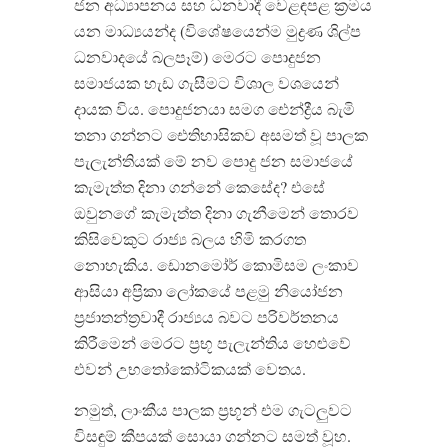
ජන අධ්‍යාපනය සහ ධනවාදී වෙළඳපළ ක්‍රමය
යන මාධ්‍යයන්ද (විශේෂයෙන්ම මුද්‍රණ ශිල්ප
ධනවාදයේ බලපෑම්) මෙරට පොදුජන
සමාජයක හැඩ ගැසීමට විශාල වශයෙන්
දායක විය. පොදුජනයා සමග ඓන්ද්‍රීය බැමි
තනා ගන්නට ඓතිහාසිකව අසමත් වූ පාලක
පැලැන්තියක් මේ නව පොදු ජන සමාජයේ
කැමැත්ත දිනා ගන්නේ කෙසේද? එසේ
ඔවුනගේ කැමැත්ත දිනා ගැනීමෙන් තොරව
කිසිවෙකුට රාජ්‍ය බලය හිමි කරගත
නොහැකිය. ඩොනමෝර් කොමිසම ලංකාව
ආසියා අප්‍රිකා ලෝකයේ පළමු නියෝජන
ප්‍රජාතන්ත්‍රවාදී රාජ්‍යය බවට පරිවර්තනය
කිරීමෙන් මෙරට ප්‍රභූ පැලැන්තිය හෙළුවේ
එවන් උභතෝකෝටිකයක් වෙතය.
නමුත්, ලාංකීය පාලක ප්‍රභූන් එම ගැටලුවට
විසඳුම් කීපයක් සොයා ගන්නට සමත් වූහ.