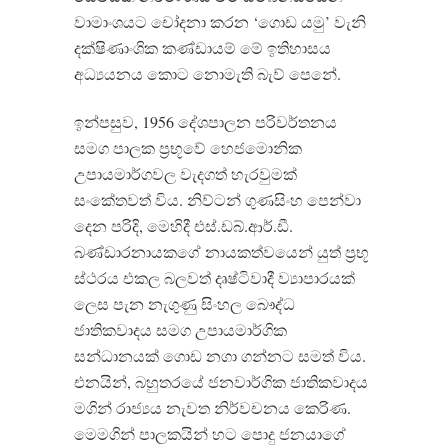
වාමාංශයට චෝදනා කරන ‘ගොඩ යමු’ වැනි
දක්ෂිණාංශික කණ්ඩායම් මේ ඉතිහාසය
අධ්‍යයනය කොට නොමැති බැව් පෙනේ.
ඉන්පසුව, 1956 දේශපාලන පරිවර්තනය
සමග පාලක ප්‍රභූවේ හෙජමොනික
උපායමාර්ගවල වැදගත් හැරවුමක්
සංකේතවත් විය. නිව්ටන් ගුණසිංහ පෙන්වා
දෙන පරිදි, මෙහිදී එස්.ඩබ්.ආර්.ඩී.
බණ්ඩාරනායකගේ නායකත්වයෙන් යුත් ප්‍රභූ
ස්ථරය එකල බලවත් දෘෂ්ටිවාදී ව්‍යාපාරයක්
ලෙස පැන නැගුණු සිංහල බෞද්ධ
ජාතිකවාදය සමග උපායමාර්ගික
සන්ධානයක් ගොඩ නගා ගන්නට සමත් විය.
එනයින්, බහුතරයේ ජනවාර්ගික ජාතිකවාදය
මගින් රාජ්‍යය නැවත නිර්වචනය කෙරිණ.
මෙමගින් පාලකයින් හට පොදු ජනයාගේ