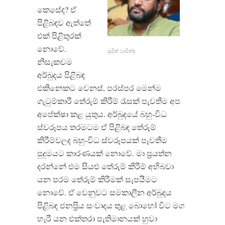
කෙසේද? ඒ
පිළිබඳව ඇත්තේ
එක් පිළිතුරක්
නොවේ.
සුමිත් චාමින්ද
නිසැකවම
අර්බුදය පිළිබඳ
එකිනෙකට වෙනස්, පරස්පර මෙන්ම
ගැටුම්කාරී තේරුම් කිරීම් රැසක් පැවතීම අප
අපේක්ෂා කළ යුතුය. අර්බුදයේ බහු-විධ
ස්වරූපය තරමටම ඒ පිළිබඳ තේරුම්
කිරීම්වලද බහු-විධ ස්වරූපයක් පැවතීම
පුදුමයට කාරණයක් නොවේ. මා ප්‍රයත්න
දරන්නේ එම සියළු තේරුම් කිරීම් අභිබවා
යන පරම තේරුම් කිරීමක් සැපයීමට
නොවේ. ඒ වෙනුවට සමකාලීන අර්බුදය
පිළිබඳ ජනප්‍රිය සංවාදය තුළ බොහෝ විට මග
හැරී යන එක්තරා පැතිමානයක් හුවා