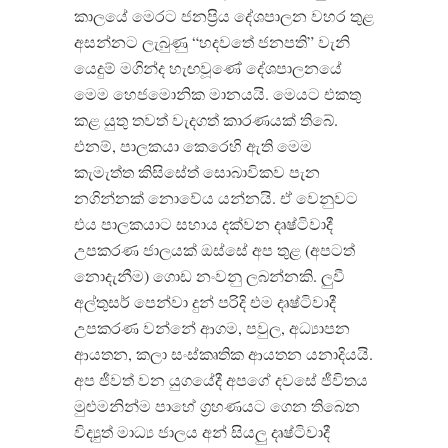
කාලයේ මෙරට ජනප්‍රිය දේශපාලන වහර තුළ
අසන්නට ලැබුණු “හදවතේ ජනපති” වැනි
යෙදුම් මගින්ද හැඟවූණේ දේශපාලනයේ
මෙම හෙජමොනික මානයයි. මෙයට එකතු
කළ යුතු තවත් වැදගත් කාරණයක් තිබේ.
එනම්, පාලකයා කෙරෙහි ඇති මෙම
කැමැත්ත කිසිසේත් සොබාවිකව පැන
නගින්නක් නොවේය යන්නයි. ඒ වෙනුවට
එය පාලකයාට සහාය දක්වන දෘෂ්ටිවාදී
උපකරණ ජාලයක් ඔස්සේ අප තුළ (අපටත්
නොදැනීම) ගොඩ නංවනු ලබන්නකි. ලුවී
අල්තුසර් පෙන්වා දුන් පරිදි එම දෘෂ්ටිවාදී
උපකරණ වන්නේ ආගම, පවුල, අධ්‍යාපන
ආයතන, කලා සංස්කෘතික ආයතන යනාදියයි.
අප ජීවත් වන යුගයේදී අපගේ දවසේ ජීවිතය
මුළුමනින්ම පාහේ ග්‍රහණයට ගෙන තිබෙන
විද්‍යුත් මාධ්‍ය ජාලය අන් සියලු දෘෂ්ටිවාදී