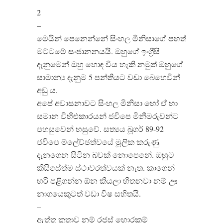
2
–
මෙයින් පෙනෙන්නේ සිංහල මිනිසාගේ පහත්
මට්ටමේ සංජානනයයි. ඔහුගේ ඉංග්‍රීසි
දැනුමෙන් ඔහු හොඳ විය හැකි නමුත් ඔහුගේ
සාමාන්‍ය දැනුම 5 පන්තියට වඩා බෙහෙවින්
අඩු ය.
අපේ අවාසනාවට සිංහල මිනිසා හෝ ඒ හා
සමාන විහිළුකාරයන් ජවිපෙ මිනීමරුවන්ට
පහසුවෙන් හසුවේ. සත්‍යය බූගර් 89-92
ජවිපෙ ම්ලේච්ඡත්වයේ මූලික කරුණු
දැනගෙන සිටින බවක් නොපෙනේ. ඔහුට
කිසිසේත්ම ස්ථාවරත්වයක් නැත. කාගෙන්
හරි පළිගන්න ඕන කියලා හිතනවා නම් ඌ
නාගයෙකුටත් වඩා විෂ සහිතයි.
–
ඇත්ත කතාව නම් රජස් හොරකම්