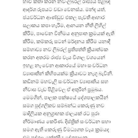
හාවී කතා කරන නව-ලිබරල් රාජ්‍යය පිළිබඳ
ආදර්ශ රූපයට වඩා වෙනස්ය. මන්ද යත්,
ජයවර්ධන ආණ්ඩුව එකල පැවති ආහාර
සලාකය කපා හැරීම, ආනයන නීති ලිහිල්
කිරීම, පාවෙන විනිමය අනුපාත ක්‍රමයක් ඇති
කිරීම, කම්කරු සටන් මර්දනය කිරීම යනාදී
සම්භාව්‍ය නව ලිබරල් ප්‍රතිපත්ති ක්‍රියාත්මක
කරන අතරම රාජ්‍ය වැය විශාල වශයෙන්
ඉහළ නැංවෙන ආකාරයේ මහා සංවර්ධන
ව්‍යාපෘතීන් කිහිපයක්ම ක්‍රියාවට නැගූ බැවිනි.
කඩිනම් මහවැලි සංවර්ධන ව්‍යාපෘතිය සහ
නිවාස වැඩ පිළිවෙල ඒ අතුරින් ප්‍රමුඛය.
මෙමගින්, පාලක පක්ෂයේ දේශපාලකයින්
සමග පුද්ගලිකව සම්බන්ධ කෙරුණු නව
මාදිලියක අනුග්‍රාහක ජාලයක් රට පුරා
නිර්මාණය කෙරිණ. දිස්ත්‍රික් සංවර්ධන සභා
සමග ඇති කෙරුණු විමධ්‍යගත වැය ක්‍රමයද
එම පුද්ගල-කේන්ද්‍රීය දේශපාලන