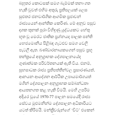
බහුතර කොටසක් සමග බැම්මක් තනා ගත
හැකි වුවත් එහිම අතුරු ප්‍රතිපලයක් ලෙස
සුළුතර ජනවාර්ගික ආගමික ප්‍රජාවන්
රාජ්‍යයෙන් ආන්තික කෙරිණ. මේ අනුව පසුව
දශක තුනක් පුරා විහිඳුණු යුද්ධයකට හේතු
භූත වූ මෙරට ජාතික ප්‍රශ්නයද පාලක පන්ති
හෙජමොනිය පිළිබඳ ගැටළුව සමග වෙලී
පැටලී ඇත. බණ්ඩාරනායකගෙන් පසුව ප්‍රභූ
තන්ත්‍රයේ අනුග්‍රාහක දේශපාලනයේද
ගුණාත්මක පරිවර්තනයක් ඇති විය. එනම්,
සුභසාධක රාජ්‍ය ප්‍රතිපත්තීන්වල ප්‍රසාරණයත්,
ආනයන ආදේශන ආර්ථික උපායමාර්ගයත්
මගින් දේශපාලන අනුග්‍රාහක සම්බන්ධතා
ආයතනගත කළ හැකි වීමයි. මෙහි උපරිම
අදියර වූයේ 1970-77 පාලන සමයේදී රාජ්‍ය
සේවය මුළුමනින්ම දේශපාලන අධිකාරියට
යටත් කිරීමයි. මන්ත්‍රීවරුන්ගේ ‘චිට්’ එකෙන්