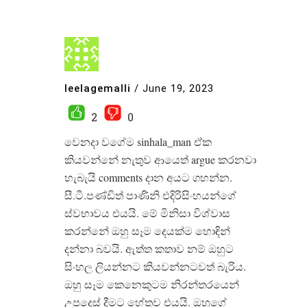
leelagemalli
/
June 19, 2023
2
0
වෙනදා වගේම sinhala_man ඒක
කියවන්නේ නැතුව ආයෙත් argue කරනවා
හැබැයි comments දාන අයට ගහන්න.
සී.ටී.පණ්ඩිත් පාණිනි එදිරිසිංහයන්ගේ
ස්වභාවය එයයි. මේ මිනිසා විශ්වාස
කරන්නේ ඔහු සෑම දෙයක්ම හොඳින්
දන්නා බවයි. ඇත්ත කතාව නම් ඔහුට
සිංහල ලියන්නට කියවන්නටවත් බැරිය.
ඔහු සෑම කෙනෙකුටම නිරන්තරයෙන්
උපදෙස් දීමට හේතුව එයයි. ඔහුගේ