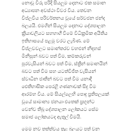
නොවූ විරූ පරිදි සියලුම දෙනාට එක සමාන
අධ්‍යාපන අවස්ථා විවර විය. තෙවන
විප්ලවීය පරිවර්තනය වූයේ සර්වජන ජන්ද
බලයයි. එමගින් සියලුම දෙනාට දේශපාලන
ක්‍රියාවලියට සහභාගී වීමේ විධික්‍රමික අයිතිය
ඉතිහාසයේ පළමු වරට ලැබිණ. මේ
විප්ලවවලට සමාන්තරව වහළුන් නිදහස්
මිනිසුන් බවට පත් වීම, කම්කරුවන්
පුරවැසියන් බවට පත් වීම, ස්ත්‍රීන් සමානයින්
බවට පත් වීම සහ යටත්විජිත වැසියන්
ස්වාධීන ජාතීන් බවට පත් වීම යනාදී
ඓතිහාසික පෙරළි ගණනාවක් සිදු වීම
ආරම්භ විය. මේ සියල්ලෙහි පොදු ප්‍රතිපලයක්
වූයේ සාමාන්‍ය ජනයා එතෙක් ප්‍රභූන්ට
වෙන්ව තිබූ දේශපාලන ලෝකයට සේම
සමාජ ලෝකයටද ඇතුල් වීමයි.
මෙම නව තත්ත්වය තුළ බලයට පත් වන