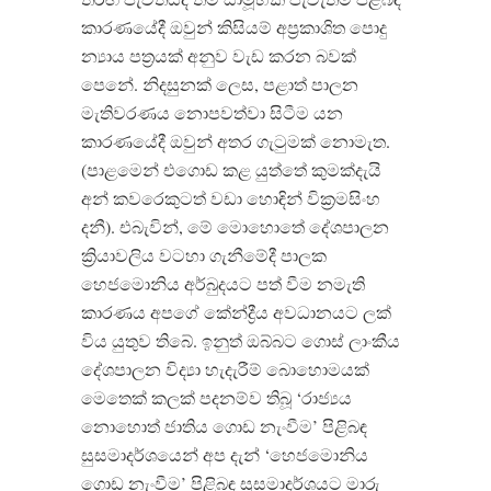
කාරණයේදී ඔවුන් කිසියම් අප්‍රකාශිත පොදු
න්‍යාය පත්‍රයක් අනුව වැඩ කරන බවක්
පෙනේ. නිදසුනක් ලෙස, පළාත් පාලන
මැතිවරණය නොපවත්වා සිටීම යන
කාරණයේදී ඔවුන් අතර ගැටුමක් නොමැත.
(පාළමෙන් එගොඩ කළ යුත්තේ කුමක්දැයි
අන් කවරෙකුටත් වඩා හොඳින් වික්‍රමසිංහ
දනී). එබැවින්, මේ මොහොතේ දේශපාලන
ක්‍රියාවලිය වටහා ගැනීමේදී පාලක
හෙජමොනිය අර්බුදයට පත් වීම නමැති
කාරණය අපගේ කේන්ද්‍රීය අවධානයට ලක්
විය යුතුව තිබේ. ඉනුත් ඔබ්බට ගොස් ලාංකීය
දේශපාලන විද්‍යා හැදැරීම් බොහොමයක්
මෙතෙක් කලක් පදනම්ව තිබූ ‘රාජ්‍යය
නොහොත් ජාතිය ගොඩ නැංවීම’ පිළිබඳ
සුසමාදර්ශයෙන් අප දැන් ‘හෙජමොනිය
ගොඩ නැංවීම’ පිළිබඳ සුසමාදර්ශයට මාරු