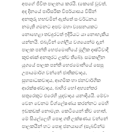
අපගේ ජීවිත පාලනය කරයි. (කෙසේ වුවත්,
අද දිනයේ පාරිසරික විපර්යාසය විසින්
අනතුරු හඟවමින් ඇත්තේ සංවර්ධනය
නමැති ගමනට අපව මහා ව්‍යසනයකට
නොහෙළා තවදුරටත් ඉදිරියට යා නොහැකිය
යන්නයි. එබැවින් ගෝලීය වශයෙන්ම දැන්
පාලක පන්ති හෙජමොනියේ මූලික දෘෂ්ටිවාදී
කුළුණක් අනතුරට ලක්ව තිබේ). සමකාලීන
යුගයේ පාලක පන්ති හෙජමොනියේ සෙසු
උපායමාර්ග වන්නේ ජාතිකවාදය,
සුභසාධකවාදය, ආගමික හා ජනවාර්ගික
ආරක්ෂණවාදය, බාහිර හෝ අභ්‍යන්තර
සතුරෙකුට එරෙහි යුදවාදය යනාදියයි. මේවා
වෙන වෙනම විශ්ලේෂණය කරන්නට මෙහි
ඉඩකඩක් නොමැත. කෙටියෙන් කිව හොත්,
මේ සියල්ලෙහි පොදු ගති ලක්ෂණය වන්නේ
පාලකයින් හට පොදු ජනයාගේ (සැබවින්ම