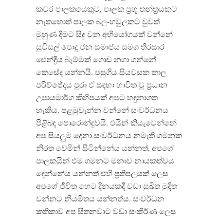
කවර පාලකයෙකුට, පාලක ප්‍රභූ තන්ත්‍රයකට
නැතහොත් පාලක බල-හවුලකට වුවත්
මුහුණ දීමට සිදු වන අභියෝගයක් වන්නේ
සුවිසල් පොදු ජන සමාජය සමග තිරසාර
ඓන්ද්‍රීය බැම්මක් ගොඩ නගා ගන්නේ
කෙසේද යන්නයි. පසුගිය සියවසක කාල
පරිච්ජේදය පුරා ඒ සඳහා භාවිත වූ ප්‍රධාන
උපායමාර්ග කිහිපයක් අපට හඳුනාගත
හැකිය. පළමුවැන්න වන්නේ සංවර්ධනය
පිළිබඳ පොරොන්දුවයි. එයින් කියැවෙන්නේ
අප සියලුම දෙනා සංවර්ධනය නමැති ගමනක
නිරත වෙමින් සිටින්නේය යන්නත්, අපගේ
පාලකයින් එම ගමනට මනාව නායකත්වය
දෙන්නේය යන්නත් එහි ප්‍රතිපලයක් ලෙස
අපගේ ජීවිත හෙට දිනයකදී වඩා සුඛිත මුදිත
වන්නට නියමිතය යන්නත්ය. සංවර්ධන
කතිකාව අප සිතනවාට වඩා සංකීර්ණ ලෙස