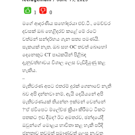
1
0
මගේ ආදරණීය සහෝදරයා එච්.ටී., මෙච්චර
දවසක් ඔබ හෙළිදරව් කළේ මේ රටේ
වත්මන් සන්දර්භය ගැන සත්‍ය පමණයි.
සැකයක් නැත, ඔබ සහ OC තවත් බොහෝ
දෙනෙකුට CT පාඨකයින් පිළිබඳ
දැනුවත්භාවය විශාල ලෙස වැඩිදියුණු කළ
හැකිය.
–
මැතිවරණ අපට එතරම් දුරක් ගෙනාවේ නැති
බව අපි දන්නවා නම්, ඇයි දෙයියනේ අපි
මැතිවරණයක් තියන්න ඉක්මන් වෙන්නේ
?‘ඒ ජවිපෙට ම්ලේච්ඡ ක්‍රියා කිරීමට ටිකට්
පතකට ඉඩ දීමද? ඊට අමතරව, ඡන්දයේදී
ඔවුන්ගේ මොළය භාවිතා කළ හැකි පරිදි
ජනතාව තවමත් ප්‍රමාණවත් ලෙස නැවත