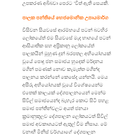
උපකරණ අබිබවා පෙරට ‘විත් ඇති සෙයකි.
පාලක පන්තියේ හෙජමොනික උපායමාර්ග
විසිවන සියවසේ ආරම්භයේ පටන් බටහිර
ලෝකයේත් එම සියවසේ මැද භාගයේ පටන්
ආසියාතික සහ අප්‍රිකානු ලෝකයේත්
පාලකයින් මුහුණ දුන් බරපතල අභියෝගයක්
වූයේ පොදු ජන සමාජය හුදෙක් මර්දනය
මගින් පමණක් නොව කැමැත්ත මගින්ද
පාලනය කරන්නේ කෙසේද යන්නයි. මෙය
අසීරු අභියෝගයක් වූයේ විශේෂයෙන්ම
එතෙක් කාලයක් දේශපාලනයෙන් මෙන්ම
සිවිල් සමාජයෙන්ද බැහැර කොට සිටි පහළ
සමාජ පන්තීන්වලට අයත් ජනයා
ක්‍රමානුකූලව දේශපාලන ලෝකයටත් සිවිල්
සමාජ අවකාශයටත් ඇතුල් වීම නිසාය. මේ
වනාහී මිනිස් වර්ගයාගේ දේශපාලන