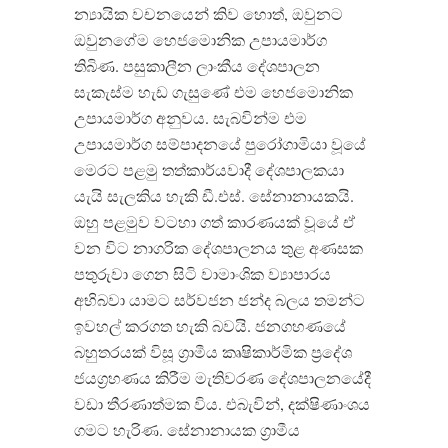
න්‍යායික වචනයෙන් කිව හොත්, ඔවුනට
ඔවුනගේම හෙජමොනික උපායමාර්ග
තිබිණ. පසුකාලීන ලාංකීය දේශපාලන
සැකැස්ම හැඩ ගැසුණේ එම හෙජමොනික
උපායමාර්ග අනුවය. සැබවින්ම එම
උපායමාර්ග සම්පාදනයේ පුරෝගාමියා වූයේ
මෙරට පළමු තත්කාර්යවාදී දේශපාලකයා
යැයි සැලකිය හැකි ඩී.එස්. සේනානායකයි.
ඔහු පළමුව වටහා ගත් කාරණයක් වූයේ ඒ
වන විට නාගරික දේශපාලනය තුළ අණසක
පතුරුවා ගෙන සිටි වාමාංශික ව්‍යාපාරය
අභිබවා යාමට සර්වජන ජන්ද බලය තමන්ට
ඉවහල් කරගත හැකි බවයි. ජනගහණයේ
බහුතරයක් විසූ ග්‍රාමීය කෘෂිකාර්මික ප්‍රදේශ
ජයග්‍රහණය කිරීම මැතිවරණ දේශපාලනයේදී
වඩා තීරණාත්මක විය. එබැවින්, දක්ෂිණාංශය
ගමට හැරිණ. සේනානායක ග්‍රාමීය