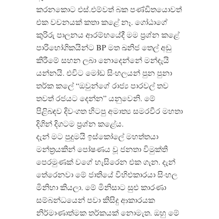
කරනකොට එස්.එම්වත් බක පණ්ඩිතයොවත්
එක වචනයක් කතා කළේ නෑ. ගෝඨාගේ
කුරිරු පාලනය ආරම්භයේදී මම ප්‍රශ්න කළේ
පාරිභෝගිකයින්ට BP මත ඛනිජ තෙල් අඩු
කිරීමේ සහන ලබා නොදෙන්නේ මන්දැයි
යන්නයි. එවිට මෝඩ සිංහලයන් පුන පුනා
තර්ක කලේ “ඔවුන්ගේ රාජ්‍ය පාරවල් තව
තවත් රජයට දෙන්න” යනුවෙනි. මේ
පිළිබඳව දිවංගත හිටපු අමාත්‍ය සමරවීර මහතා
දිගින් දිගටම ප්‍රශ්න කළේය.
දැන් මට පුදුමයි ඉස්කෝලේ මහත්තයා
මන්ත්‍රයකින් පෝෂණය වූ ජනතා විමුක්ති
පෙරමුණක් වගේ හැසිරෙන එක ගැන. දැන්
තේරෙනවා මේ ජාතියේ විහිළුකාරයා සිංහල
මිනිහා කියලා. මේ මිනිසාට සුළු කාරණා
සම්බන්ධයෙන් පවා කිසිදු ආකාරයක
නිර්මාණාත්මක තර්කයක් නොමැත. ඔහු මේ