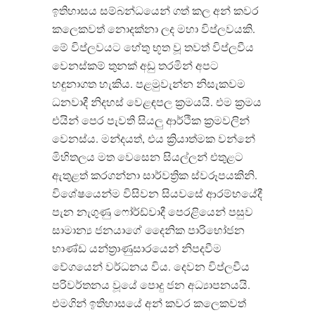
ඉතිහාසය සම්බන්ධයෙන් ගත් කල අන් කවර
කලෙකවත් නොදක්නා ලද මහා විප්ලවයකි.
මේ විප්ලවයට හේතු භූත වූ තවත් විප්ලවීය
වෙනස්කම් තුනක් අඩු තරමින් අපට
හඳුනාගත හැකිය. පළමුවැන්න නිසැකවම
ධනවාදී නිදහස් වෙළඳපල ක්‍රමයයි. එම ක්‍රමය
එයින් පෙර පැවති සියලු ආර්ථික ක්‍රමවලින්
වෙනස්ය. මන්දයත්, එය ක්‍රියාත්මක වන්නේ
මිහිතලය මත වෙසෙන සියල්ලන් එතුළට
ඇතුළත් කරගන්නා සාර්වත්‍රික ස්වරූපයකිනි.
විශේෂයෙන්ම විසිවන සියවසේ ආරම්භයේදී
පැන නැගුණු ෆෝර්ඩ්වාදී පෙරළියෙන් පසුව
සාමාන්‍ය ජනයාගේ දෛනික පාරිභෝජන
භාණ්ඩ යන්ත්‍රාණුසාරයෙන් නිපදවීම
වේගයෙන් වර්ධනය විය. දෙවන විප්ලවීය
පරිවර්තනය වූයේ පොදු ජන අධ්‍යාපනයයි.
එමගින් ඉතිහාසයේ අන් කවර කලෙකවත්