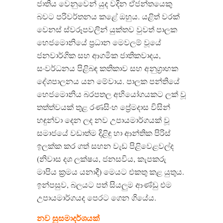
ජාතිය වෙනුවෙන් යුද වදින ඒජන්තයෙකු
බවට පරිවර්තනය කළේ ඔහුය. යළිත් වරක්
වෙනස් ස්වරූපවලින් යුක්තව වුවත් පාලක
හෙජමොනියේ ප්‍රධාන මෙවලම් වූයේ
ජනවාර්ගික සහ ආගමික ජාතිකවාදය,
සංවර්ධනය පිළිබඳ කතිකාව සහ අනුග්‍රාහක
දේශපාලනය යන මේවාය. පාලක පන්තියේ
හෙජමොනිය බරපතල අභියෝගයකට ලක් වූ
තත්ත්වයක් තුළ රණසිංහ ප්‍රේමදාස විසින්
හඳුන්වා දෙන ලද නව උපායමාර්ගයක් වූ
සමාජයේ වඩාත්ම දිළිඳු හා ආන්තික පිරිස්
ඉලක්ක කර ගත් සහන වැඩ පිළිවෙළවල්ද
(නිවාස දශ ලක්ෂය, ජනසවිය, කැපකරු
මාපිය ක්‍රමය යනාදී) මෙයට එකතු කළ යුතුය.
ඉන්පසුව, බලයට පත් සියලුම ආණ්ඩු එම
උපායමාර්ගයද පෙරට ගෙන ගියේය.
නව සුසමාදර්ශයක්