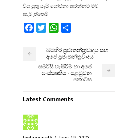
විය යුතු යැයි යෝජනා කරන්නට මම
කැමැත්තෙමි.
Facebook
Twitter
WhatsApp
Share
බටහිර ප්‍රජාතන්ත්‍රවාදය සහ
අපේ ප්‍රජාතන්ත්‍රවාදය
සමරිසි හැසිරීම් හා අපේ
සංස්කෘතිය - පළමුවන
කොටස
Latest Comments
leelagemalli
/
June 19, 2023