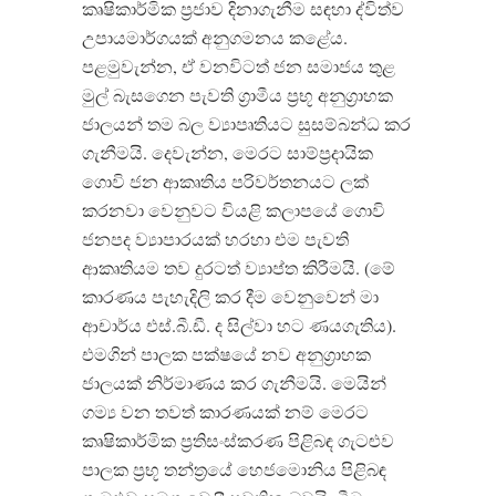
කෘෂිකාර්මික ප්‍රජාව දිනාගැනීම සඳහා ද්විත්ව
උපායමාර්ගයක් අනුගමනය කළේය.
පළමුවැන්න, ඒ වනවිටත් ජන සමාජය තුළ
මුල් බැසගෙන පැවති ග්‍රාමීය ප්‍රභූ අනුග්‍රාහක
ජාලයන් තම බල ව්‍යාපෘතියට සුසම්බන්ධ කර
ගැනීමයි. දෙවැන්න, මෙරට සාම්ප්‍රදායික
ගොවි ජන ආකෘතිය පරිවර්තනයට ලක්
කරනවා වෙනුවට වියළි කලාපයේ ගොවි
ජනපද ව්‍යාපාරයක් හරහා එම පැවති
ආකෘතියම තව දුරටත් ව්‍යාප්ත කිරීමයි. (මේ
කාරණය පැහැදිලි කර දීම වෙනුවෙන් මා
ආචාර්ය එස්.බී.ඩී. ද සිල්වා හට ණයගැතිය).
එමගින් පාලක පක්ෂයේ නව අනුග්‍රාහක
ජාලයක් නිර්මාණය කර ගැනීමයි. මෙයින්
ගම්‍ය වන තවත් කාරණයක් නම් මෙරට
කෘෂිකාර්මික ප්‍රතිසංස්කරණ පිළිබඳ ගැටළුව
පාලක ප්‍රභූ තන්ත්‍රයේ හෙජමොනිය පිළිබඳ