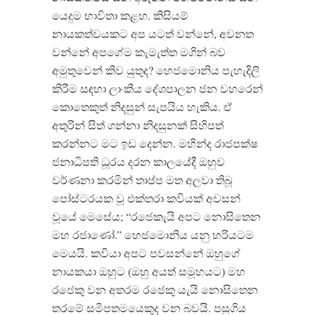
යෙදුම භාවිතා කළහ. කිසියම්
නායකත්වයකට අප යටත් වන්නේ, අවනත
වන්නේ අපගේම කැමැත්ත මගින් බව
අමුතුවෙන් කිව යුතුද? හෙජමොනිය පැහැදිලි
කිරීම සඳහා ලාංකීය දේශපාලන ජන වහරෙන්
කොතෙකුත් නිදසුන් සැපයිය හැකිය. ඒ
අතුරින් සිත් ගන්නා නිදසුනක් සිහිපත්
කරන්නට මට ඉඩ දෙන්න. මහින්ද රාජපක්ෂ
ජනාධිපති ධූරය දරන කාලයේදී ඔහුව
වර්ණනා කරමින් තාප්ප මත අලවා තිබූ
පෝස්ටරයක වූ එක්තරා කවියක් අවසන්
වූයේ මෙසේය; “රජෙකැයි අපට නොසිතෙන
මහ රජාණෝ.” හෙජමොනිය යනු හරියටම
මෙයයි. කවියා අපට පවසන්නේ ඔහුගේ
නායකයා ඔහුට (ඔහු අයත් සමූහයට) මහ
රජෙකු වන අතරම රජෙකු යැයි නොසිතෙන
තරමේ සමීපතමයෙකුද වන බවයි. පසුගිය