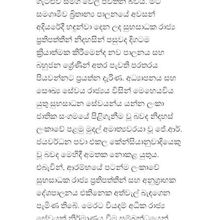
ගැටළුව සමග වෙලී පවතින බවයි. මීට
සමගාමීව බ්‍රිතාන්‍ය පාලනයේ අවසන්
අදියරේදී හඳුන්වා දෙන ලද සුභසාධක රාජ්‍ය
ප්‍රතිපත්තීන් නිදහසින් පසුවද දිගටම
ක්‍රියාත්මක කිරීමෙන්ද නව පාලනය සහ
බහුජන ශ්‍රේණීන් අතර පැවති පරතරය
පියවන්නට ප්‍රයත්න දැරිණ. අධ්‍යාපනය සහ
සෞඛ්‍ය සේවය රාජ්‍යය විසින් මෙහෙයවිය
යුතු සුභසාධන සේවයන්ය යන්න ලංකා
ජාතික සංගමයේ පිළිගැනීම වූ බවද නිදහස්
ලංකාවේ පළමු මුදල් අමාත්‍යවරයා වූ ජේ.ආර්.
ජයවර්ධන පවා එකල කේන්සියානුවාදියෙකු
වූ බවද මෙහිදී අමතක නොකළ යුතුය.
එබැවින්, ආරම්භයේ පටන්ම ලංකාවේ
සුභසාධක රාජ්‍ය ප්‍රතිපත්තීන් සහ අනුග්‍රාහක
දේශපාලනය එකිනෙක අත්වැල් බැඳගෙන
පැමිණ තිබේ. මෙරට වියදම් අධික රාජ්‍ය
සේවයක් නිර්මාණය වීම සම්බන්ධයෙන්