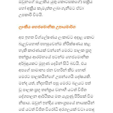
ඔවුනගේ සැලකිය යුතු කොටසකගේ) සක්‍රීය
හෝ අක්‍රීය කැමැත්ත ලබා ගැනීමට ඒවා
උපකාරී වීමයි.
ලාංකීය හෙජමොනික උපායමාර්ග
අප ඉහත විශ්ලේෂණය ලංකාවට අදාළ කොට
බැලුවහොත් පහසුවෙන්ම නිරීක්ෂණය කළ
හැකි කාරණයක් වන්නේ මෙරට පාලක ප්‍රභූ
තන්ත්‍රය ආරම්භයේ පටන්ම හෙජමොනික
අර්බුදයකට මුහුණ දෙමින් සිටි බවයි. එය
අපගේ සාමාන්‍ය ජන වහරින් කිව හොත්
මෙරට පාලකයින්ගේ උපන්ගෙයි දෝෂයකි.
මන්ද යත්, නිදහසින් පසු මෙරට බලයට පත්
වූ පාලක ප්‍රභූ තන්ත්‍රය වනාහී යටත් විජිත
දේශපාලන ආර්ථිකය මත යැපුණු පිරිසක් වීම
නිසාය. ඔවුන් ඉන්දීය කොංග්‍රසයේ නායකයින්
සේ යටත් විජිත විරෝධී අරගලයක් වටා පොදු