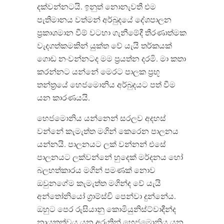
දක්වන්නටයි. ඉනුත් නොනැවතී එම
පැතිමානය වත්මන් අර්බුදයේ දේශපාලන
ප්‍රකාශමාන වීම් වටහා ගැනීමේදී තීරණාත්මක
වැදගත්කමකින් යුක්ත වේ යැයි තර්කයක්
ගොඩ නංවන්නටද මම ප්‍රයත්න දරමි. මා කතා
කරන්නට යන්නේ මෙරට පාලක ප්‍රභූ
තන්ත්‍රයේ හෙජමොනිය අර්බුදයට පත් වීම
යන කාරණයයි.
හෙජමොනිය යන්නෙන් සරලව අදහස්
වන්නේ කැමැත්ත මගින් කෙරෙන පාලනය
යන්නයි. පාලනයට ලක් වන්නන් එසේ
පාලනයට ලක්වන්නේ හුදෙක් මර්දනය හෝ
බලහත්කාරය මගින් පමණක් නොව
ඔවුනගේම කැමැත්ත මගින්ද වේ යැයි
අන්තෝනියෝ ග්‍රාම්ස්චි පෙන්වා දුන්නේය.
ඔහුට පෙර රුසියානු කොමියුනිස්ට්වාදීන්ද
නායකත්වය යන අරුතින් හෙජමොනිය යන