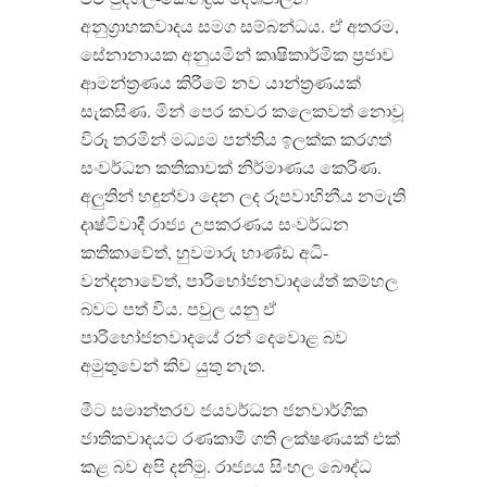
අනුග්‍රාහකවාදය සමග සම්බන්ධය. ඒ අතරම,
සේනානායක අනුයමින් කෘෂිකාර්මික ප්‍රජාව
ආමන්ත්‍රණය කිරීමේ නව යාන්ත්‍රණයක්
සැකසිණ. මින් පෙර කවර කලෙකවත් නොවූ
විරූ තරමින් මධ්‍යම පන්තිය ඉලක්ක කරගත්
සංවර්ධන කතිකාවක් නිර්මාණය කෙරිණ.
අලුතින් හඳුන්වා දෙන ලද රූපවාහිනීය නමැති
දෘෂ්ටිවාදී රාජ්‍ය උපකරණය සංවර්ධන
කතිකාවේත්, හුවමාරු භාණ්ඩ අධි-
වන්දනාවේත්, පාරිභෝජනවාදයේත් කම්හල
බවට පත් විය. පවුල යනු ඒ
පාරිභෝජනවාදයේ රන් දෙවොළ බව
අමුතුවෙන් කිව යුතු නැත.
මීට සමාන්තරව ජයවර්ධන ජනවාර්ගික
ජාතිකවාදයට රණකාමී ගති ලක්ෂණයක් එක්
කළ බව අපි දනිමු. රාජ්‍යය සිංහල බෞද්ධ