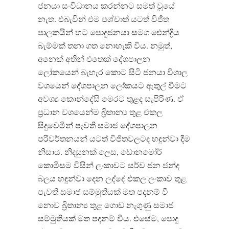
ජනයා සංවිධානය කරන්නට සමත් වූයේ
නැත. එබැවින් එම පශ්චාත් යටත් විජිත
පාලකයින් හට පොදුජනයා සමග ඓන්ද්‍රීය
බැම්මක් තනා ගත නොහැකි විය. නමුත්,
අනෙක් අතින් එතෙක් දේශපාලන
ලෝකයෙන් බැහැර කොට සිටි ජනයා විශාල
වශයෙන් දේශපාලන ලෝකයට ඇතුල් වීමට
අවශ්‍ය කොන්දේසි මෙරට තුළද සැපිරිණ. ඒ
ප්‍රධාන වශයෙන්ම බ්‍රිතාන්‍ය තුළ එකල
සිදුවෙමින් පැවති සමාජ දේශපාලන
පරිවර්තනයන් යටත් විජිතවලටද හඳුන්වා දීම
නිසාය. නිදසුනක් ලෙස, ඩොනමෝර්
කොමිසම විසින් ලංකාවට සර්ව ජන ජන්ද
බලය හඳුන්වා දෙන ලද්දේ එකල ලංකාව තුළ
පැවති සමාජ සම්මුතියක් මත පදනම් වී
නොව බ්‍රිතාන්‍ය තුළ ගොඩ නැගුණු සමාජ
සම්මුතියක් මත පදනම් වීය. එසේම, පොදු