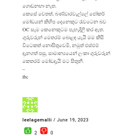
ගොඩනඟා නැත.
කෙසේ වෙතත්, බණ්ඩාරවැල්ලේ ජෝකර්
මෝඩයන් කිහිප දෙනෙකුට රැවටෙන බව
OC සෑම කෙනෙකුටම පැහැදිලි කර ඇත.
ගුරුවරුන් මෙතරම් බොළඳ යැයි මම කිසි
විටෙකත් නොසිතුවෙමි, නමුත් එස්එම්
දැනගත් පසු, සාමාන්‍යයෙන් ලංකා ගුරුවරුන්
කෙතරම් මෝඩදැයි මට සිතුනි.
–
tbc
leelagemalli
/
June 19, 2023
2
0