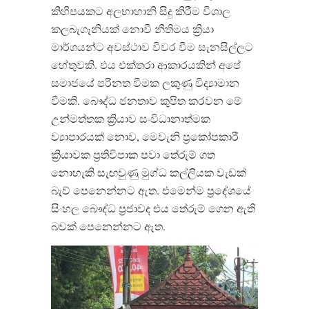
කිහිපයකට අලභාහානි සිදු කිරීම විශාල
කලබැගෑනියක් නොවී නීතිමය ක්‍රියා
මාර්ගයන්ට අවස්ථාව විවර වීම සැනසිල්ලට
හේතුවකි. එය එක්තරා ආකාරයකින් අපේ
සමාජයේ පරිනත වීමක ලකුණු විද්‍යාමාන
වීමකි. බෞද්ධ ජනතාව කුපිත කරවන මේ
උන්මත්තක ක්‍රියාව සංවිධානාත්මක
ව්‍යාපාරයක් නොව, මෙවැනි ප්‍රකෝපකාරී
ක්‍රියාවක ප්‍රතිවිපාක පවා තේරුම් ගත
නොහැකි සැඟවුණු මුග්ධ කල්ලියක වැඩක්
බැව් පෙනෙන්නට ඇත. එමෙන්ම ප්‍රදේශයේ
සිංහල බෞද්ධ ප්‍රජාවද එය තේරුම් ගෙන ඇති
බවක් පෙනෙන්නට ඇත.