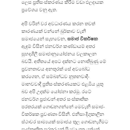
ලෙස ප්‍රතිසංස්කරණය කිරීම වඩා ඵලදායක
ප්‍රවේශය වනු ඇත.
අපි වරින් වර අවධාරණය කරන තවත්
කාරණයක් වන්නේ බුර්කාව වැනි
සමාජ
විකර්ෂක
සමාජයෙන් සැඟවෙන,
ඇඳුම් විසින් ජනවර්ග කණ්ඩායම් අතර
සුහදශීලී සමාජානුයෝජනය​ වලකාලන
බවයි. අතීතයේ අපට දක්නට නොතිබුණු මේ
ප්‍රවනතාවය අනතුරක් සේ අවබෝධ
කරගෙන, ඒ සම්බන්ධව නූතනවාදී-
මානවවාදී ප්‍රතිසංස්කරණයකට එළඹිය යුතු
බව අපි උදක්ම යෝජනා කරමු. රටේ
ජනවර්ග ප්‍රජාවන් අතර සංස්කෘතික
පරතරයක් ගොඩනගන්නේ මෙවැනි සමාජ-
විකර්ෂක ප්‍රවණතා විසිනි. එනිසා දිගුකාලීන
ස්ථාවර සාම්‍යයක් සමාජය තුල ගොඩනැගීමට
සංස්කෘතික පරතරයන් පියවා ගත යුත්තේ