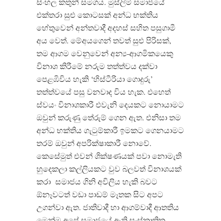
සිංහල කතුන් සමගය. මුස්ලිම් සමාජයේ
එක්තරා සුළු කොටසක් අන්ධ භක්තිය
හේතුවෙන් අන්තවාදී අදහස් සහිත පසුගාමී
අය වෙත්. මේඅයගෙන් තවත් සුළු පිරිසක්,
තම ආගම වෙනුවෙන් අන්‍ය-ආගමිකයෙකු
විනාශ කිරීමේ නරුම තත්ත්වය දක්වා
පෙළඹිවිය හැකි ‘හිස්ටීරියා ගොදුරු’
තත්ත්වයේ පසු වනවාද විය හැක. එහෙත්
ස්වයං විනාශකාරී එවැනි දෙයකට නොයාමට
ඔවුන් කරුණු තේරුම් ගෙන ඇත. එනිසා තම
අන්ධ භක්තිය ගැටුම්කාරී ඉමකට ගෙනයාමට
තරම් ඔවුන් අපරික්ෂාකාරී නොවේ.
කෙසේමුත් එවන් ශික්ෂණයක් පවා නොමැති
හුදෙකලා කල්ලියකට වුව බලවත් විනාශයක්
කරා
සමාජය ගිනි අවිලිය හැකි බවට
ඕනෑවටත් වඩා පාඩම් මෑතක සිට අපට
උගන්වා ඇත. ජාතිවාදී හා ආගම්වාදී ආතතිය
මෙන්ම අපේ සමාජයේ ඇති සංස්කෘතික