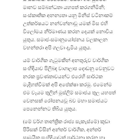
මානව සම්බන්ධතා යහපත් කරගනිමිනි;
සංස්කෘතික අනන්‍යතා යනු මිනිස් වටිනාකම්
උත්කර්ෂයට නන්වන්නාවූ යමක් මිස එහි
විලෝමය නිර්මාණය කරන දෙයක් නොවිය
යුතුය. සමාජ-සමානුයෝජනය වලකාලන
වහන්තරා අපි ගලවා දැමිය යුතුය.
යම් වාර්ගික ගැටුමකින් අනතුරුව වාර්ගික
සංහිඳියාව පිලිබඳ වාගාලාප දොඩනු වෙනුවට
නරක ප්‍රවණතාවයන්ට එරෙහි සාර්ථක
මැදිහත්වීමක් අපි අපේක්ෂා කරමු. එමෙන්ම
එම වෑයම තුලින් මුස්ලිම් සමාජය තුල යහපත්
වෙනසක් රෝපනයවූ බව මහා සමාජයට
පෙනෙන්නට තිබිය යුතුය.
(මේ වර්ග තාන්ත්‍රික රාජ්‍ය සැකැස්මේ) කුඩා
පිරිසක් විසින් අන්තර් වාර්ගික, අන්තර්
සාමයික සංහිඳියාවක් ප්‍රාර්ථනා කරන හා