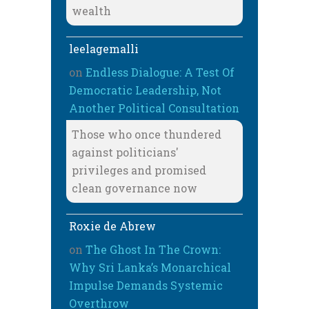
wealth
leelagemalli
on
Endless Dialogue: A Test Of
Democratic Leadership, Not
Another Political Consultation
Those who once thundered
against politicians'
privileges and promised
clean governance now
Roxie de Abrew
on
The Ghost In The Crown:
Why Sri Lanka’s Monarchical
Impulse Demands Systemic
Overthrow