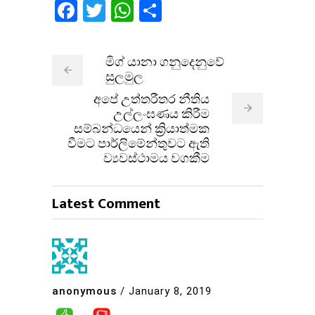
Facebook
Twitter
WhatsApp
Share
මිග් යානා ගනුදෙනුවේ
සුලමුල
අපේ උත්තරීතර නීතිය
උල්ලංඝණය කිරීම
සම්බන්ධයෙන් ක්‍රියාත්මක​
වීමට පාර්ලිමේන්තුවට ඇති
ව්‍යවස්ථාමය වගකීම
Latest Comment
anonymous
/
January 8, 2019