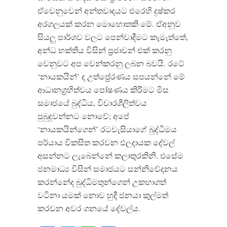
ඒවෙනුවෙන් අන්තවාදයට එරෙහි දුෂ්කර
අරගලයක් කරන මොහොතකි මේ. ඒඅනුව
සියලු පාර්ශව වලට පෙන්වාදීමට කැමැත්තේ,
අන්ධ භක්තිය විසින් ප්‍රජාවන් එක් කරනු
වෙනුවට අප වෙන්කරනු ලබන බවයි. රටේ
‘නායකයින්’ ද උත්ප්‍රේරණය සපයන්නේ මේ
ආධානග්‍රහිත්වය පෝෂණය කිරීමට මිස
සමාජයේ බුද්ධිය, විචාරශීලිත්වය
පුබුදුවන්නට නොවේ; අපේ
‘නායකයින්ගෙන්’ රටවැසියාගේ බුද්ධිමය
පර්යාය විකසිත කරවන ඵලදායක දේවල්
අසන්නට ලැබෙන්නේ කලාතුරකිනි. එසේම
ජනමාධ්‍ය විසින් සමාජයට සන්නිවේදනය
කරන්නේද බුද්ධිමතුන්ගෙන් උකහාගත්
වටිනා යමක් නොව හුදී ජනයා කුල්මත්
කරවන අවර ගනයේ දේවල්ය.