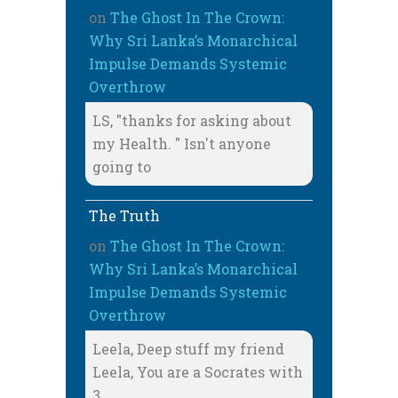
on
The Ghost In The Crown:
Why Sri Lanka’s Monarchical
Impulse Demands Systemic
Overthrow
LS, "thanks for asking about
my Health. " Isn't anyone
going to
The Truth
on
The Ghost In The Crown:
Why Sri Lanka’s Monarchical
Impulse Demands Systemic
Overthrow
Leela, Deep stuff my friend
Leela, You are a Socrates with
3