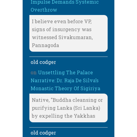
Impulse Demands Systemic
Overthrow
I believe even before VP,
signs of insurgency was
witnessed Sivakumaran,
Pannagoda
old codger
on
Unsettling The Palace
Narrative: Dr. Raja De Silva’s
Monastic Theory Of Sigiriya
Native, "Buddha cleansing or
purifying Lanka (Sri Lanka)
by expelling the Yakkhas
old codger