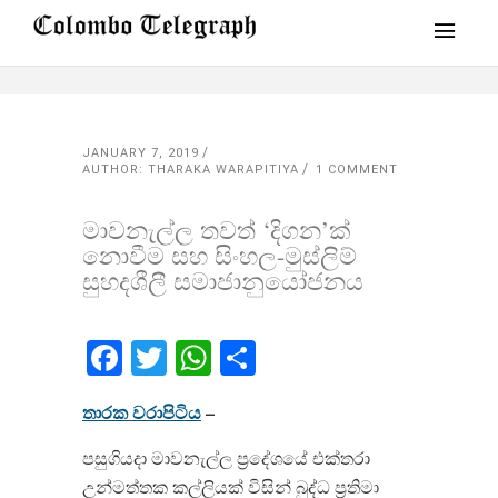
JANUARY 7, 2019
AUTHOR: THARAKA WARAPITIYA
1 COMMENT
මාවනැල්ල තවත් ‘දිගන’ක්
නොවීම සහ සිංහල​-මුස්ලිම්
සුහදශීලී සමාජානුයෝජනය​
Facebook
Twitter
WhatsApp
Share
තාරක වරාපිටිය
–
පසුගියදා මාවනැල්ල ප්‍රදේශයේ එක්තරා
උන්මත්තක කල්ලියක් විසින් බුද්ධ ප්‍රතිමා