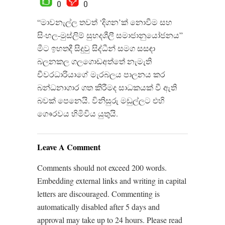
0
0
“මාවනැල්ල තවත් ‘දිගන’ක් නොවීම සහ
සිංහල​-මුස්ලිම් සුහදශීලී සමාජානුයෝජනය​”
මීට ඉහතදී සිදුවු සිද්ධීන් සමග සසඳා
බලනකල ගලගොඩඅත්තේ නැමැති
චීවරධාරියාගේ මැරබලය පාලනය කර
බන්ධනාගාර ගත කිරීමද සාධකයක් වී ඇති
බවක් පෙනෙයි. විනිසුරු මඩුල්ලට එහි
ගෙෳරවය හිමිවිය යුතුයි.
Leave A Comment
Comments should not exceed 200 words.
Embedding external links and writing in capital
letters are discouraged. Commenting is
automatically disabled after 5 days and
approval may take up to 24 hours. Please read