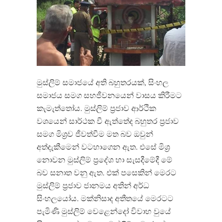
මුස්ලිම් සමාජයේ අති බහුතරයක්, සිංහල
සමාජය සමග සහජීවනයෙන් වාසය කිරීමට
කැමැත්තෝය. මුස්ලිම් ප්‍රජාව ආර්ථික
වශයෙන් සාර්ථක වී ඇත්තේද බහුතර ප්‍රජාව
සමග මිශ්‍රව ජීවත්වීම මත බව ඔවුන්
අත්දැකීමෙන් වටහාගෙන ඇත. එසේ මිශ්‍ර
නොවන මුස්ලිම් ප්‍රදේශ හා සැසදීමේදී මේ
බව සනාත වනු ඇත. එක් පසෙකින් මෙරට
මුස්ලිම් ප්‍රජාව ජානමය අතින් අර්ධ
සිංහලයෝය. මක්නිසාද අතීතයේ මෙරටට
පැමිණි මුස්ලිම් වෙළෙන්දෝ විවාහ වුයේ