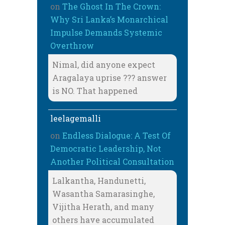
on
The Ghost In The Crown:
Why Sri Lanka’s Monarchical
Impulse Demands Systemic
Overthrow
Nimal, did anyone expect
Aragalaya uprise ??? answer
is NO. That happened
leelagemalli
on
Endless Dialogue: A Test Of
Democratic Leadership, Not
Another Political Consultation
Lalkantha, Handunetti,
Wasantha Samarasinghe,
Vijitha Herath, and many
others have accumulated