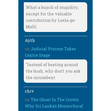
What a bunch of stupidity,
except for the valuable
contribution by Leela-ge-
Malli.
Ajith
on
Judicial Process Takes
Centre Stage
"Instead of beating around
the bush, why don’t you ask
the incumbent
chiv
on
The Ghost In The Crown:
Why Sri Lanka’s Monarchical