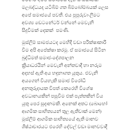
මලබද්ධයද යටිබිම් ගත බිම්බෝම්බයක් ලෙස
අපේ සමාජයේ පවතී. එය පුපුරුවා ලීමට
අවශ්‍ය ඩෙටනේටර් වන්නේ මෙවැනි
සිදුවීමක් දෙකක්
පමණි.
මුස්ලිම් සාමජයටද මෙහිදී වඩා පරීක්ෂාකාරී
වීම අපි අපේක්ෂා කරමු. ඒ සමාජයේ සිටීන
බුද්ධිමත් සමාජ-දේශපාලන
ක්‍රියාධරයින්
මෙවැනි අන්තවාදී හා නරුම
අදහස් ඇති අය හඳුනාගත යුතුය.
එවැනි
අයගෙන් වියහැකි සමාජ විරෝධී
අනතුරුදායක විපත් කෙරෙහි විශේෂ
අවධානයකින් පසුවීම එක් පැත්තකින් විය
යුතු පෙර සුදානමකි. අනෙක් අතට (බොහෝ
ආගමික සාහිත්‍යයන් තුල ඇතිවාක් මෙන්)
මුස්ලිම් ආගමික සාහිත්‍යයේ ඇති මානව
ශිෂ්ඨාචාරයට එරෙහි දේවල් වඩා මානවවාදී