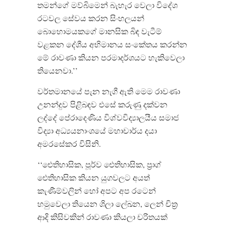
තමන්ගේ මව්බිමෙන් බැහැර වෙලා විදේශ
රටවල සේවය කරන සිංහලයන්
බොහොමයකගේ මානසික බිඳ වැටීම්
වළකන දේශීය අභිමානය සංකේතය කරන්න
මේ රාවණා කියන පරමාදර්ශයට හැකිවෙලා
තියෙනවා.’’
වර්තමානයේ පැන නැගී ඇති මෙම රාවණා
උනන්දුව පිළිබඳව එසේ කරුණු දක්වන
ලද්දේ පේරාදෙණිය විශ්වවිද්‍යාලයීය සමාජ
විද්‍යා අධ්‍යයනාංශයේ මහාචාර්ය දයා
අමරසේකර විසිනි.
‘‘ඓතිහාසික, පූර්ව ඓතිහාසික, ප්‍රාග්
ඓතිහාසික කියන යුගවලට අයත්
කැණීම්වලින් හෝ අපට අප රටෙන්
හමුවෙලා තියෙන ශිලා ලේඛන, ලෙන් චිත්‍ර
ආදි කිසිවකින් රාවණා කියලා චරිතයක්