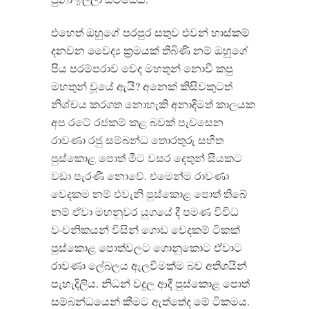
එහෙත් ඔහුගේ පරපුර සතුව එවන් හාස්කම්
දනවන වෛද්‍ය ක්‍රමයක් තිබිණි නම් ඔහුගේ
පිය පරම්පරාව වෙද මහතුන් නොවී කපු
මහතුන් වූයේ ඇයි? අනෙක් කිසිවකුටත්
නිශ්චය කරගත නොහැකි අනාදිමත් කාලයක
අප රටේ රජකම් කළ බවක් පැවසෙන
රාවණා රජු සම්බන්ධ තොරතුරු සහිත
පුස්කොළ පොත් මීට වසර දෙතුන් සීයකට
වඩා පැරණි නොවේ. එමෙන්ම රාවණා
වෙදකම නම් එවැනි පුස්කොළ පොත් තිබේ
නම් ඒවා මහනුවර යුගයේ දී පමණ විවිධ
වංචනිකයන් විසින් ගොඩ වෙදකම් ටිකක්
පුස්කොළ පොත්වලට ගොනුකොට ඒවාට
රාවණා ලේබලය ඇලවීමක්ම බව අතිශයින්
පැහැදිලිය. නිධන් වදුල ආදී පුස්කොළ පොත්
සම්බන්ධයෙන් කීමට ඇත්තේද මේ ටිකමය.