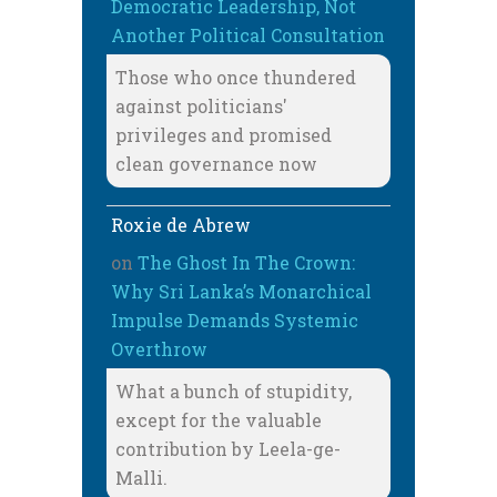
Democratic Leadership, Not
Another Political Consultation
Those who once thundered
against politicians'
privileges and promised
clean governance now
Roxie de Abrew
on
The Ghost In The Crown:
Why Sri Lanka’s Monarchical
Impulse Demands Systemic
Overthrow
What a bunch of stupidity,
except for the valuable
contribution by Leela-ge-
Malli.