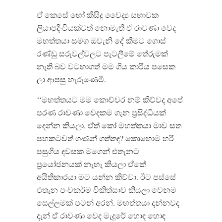
ඒ කෙසේ හෝ කිසිදු වෛද්‍ය සභාවක
ලියාපදිංචියක්වත් නොමැති ඒ රාවණා වෙද
මහත්තයා සමග ඔවැනි දේ කීමට ගොස්
රණ්ඩු සරුවල්වලට පැටලීමේ තේරුමක්
නැති බව වටහාගත් මම ගිය කාරිය පසෙක
ලා ආපසු හැරුණෙමි.
‘‘මහත්තයට මම කොච්චර නම් කිව්වද අපේ
පරණ රාවණා වෙදකම ගැන ප්‍රසිද්ධියක්
දෙන්න කියලා. ඒත් කෝ මහත්තයා මාව සත
පහකටවත් ගණන් ගත්තද? කොහොම හරි
පසුගිය දවසක මගෙන් එතැනට
ප්‍රයෝජනයක් නැහැ කියලා ඒකේ
අයිතිකාරයා මට යන්න කිව්වා. ඊට පස්සේ
එතැන පංචකර්ම චිකිත්සාව කියලා වෙනම
සෙල්ලමක් පටන් අරන්. මහත්තයා දන්නවද
දැන් ඒ රාවණා වෙද මැදුරේ හොඳ හොඳ