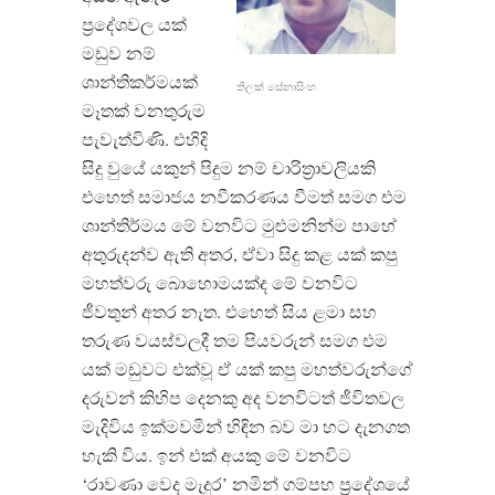
ප්‍රදේශවල යක්
මඩුව නම්
ශාන්තිකර්මයක්
තිලක් සේනාසිංහ
මෑතක් වනතුරුම
පැවැත්විණි. එහිදි
සිදු වුයේ යකුන් පිදුම නම් චාරිත්‍රාවලියකි
එහෙත් සමාජය නවීකරණය වීමත් සමග එම
ශාන්තිර්මය මේ වනවිට මුළුමනින්ම පාහේ
අතුරුදන්ව ඇති අතර, ඒවා සිදු කළ යක් කපු
මහත්වරු බොහොමයක්ද මේ වනවිට
ජීවතුන් අතර නැත. එහෙත් සිය ළමා සහ
තරුණ වයස්වලදී තම පියවරුන් සමග එම
යක් මඩුවට එක්වූ ඒ යක් කපු මහත්වරුන්ගේ
දරුවන් කිහිප දෙනකු අද වනවිටත් ජීවිතවල
මැදිවිය ඉක්මවමින් හිඳින බව මා හට දැනගත
හැකි විය. ඉන් එක් අයකු මේ වනවිට
‘රාවණා වෙද මැදුර’ නමින් ගම්පහ ප්‍රදේශයේ