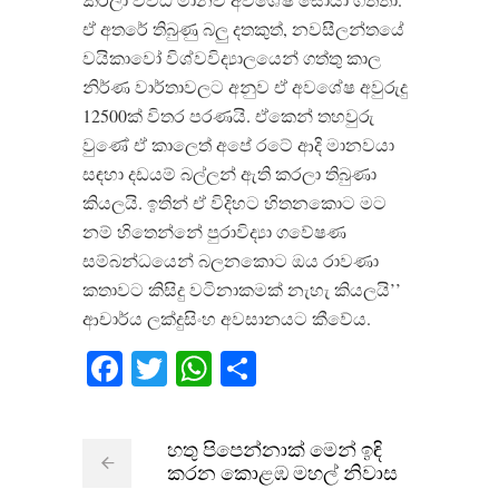
ඒ අතරේ තිබුණු බලු දතකුත්, නවසීලන්තයේ
වයිකාවෝ විශ්වවිද්‍යාලයෙන් ගත්තු කාල
නිර්ණ වාර්තාවලට අනුව ඒ අවශේෂ අවුරුදු
12500ක් විතර පරණයි. ඒකෙන් තහවුරු
වුණේ ඒ කාලෙත් අපේ රටේ ආදි මානවයා
සඳහා දඩයම් බල්ලන් ඇති කරලා තිබුණා
කියලයි. ඉතින් ඒ විදිහට හිතනකොට මට
නම් හිතෙන්නේ පුරාවිද්‍යා ගවේෂණ
සම්බන්ධයෙන් බලනකොට ඔය රාවණා
කතාවට කිසිදු වටිනාකමක් නැහැ කියලයි’’
ආචාර්ය ලක්දුසිංහ අවසානයට කීවේය.
Facebook
Twitter
WhatsApp
Share
හතු පිපෙන්නාක් මෙන් ඉඳි
කරන​​ කොළඹ මහල් නිවාස