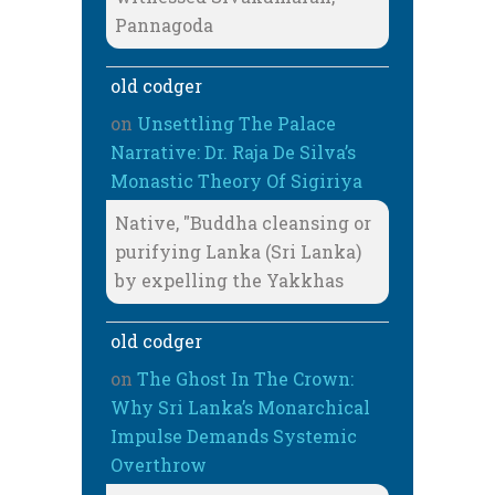
Pannagoda
old codger
on
Unsettling The Palace
Narrative: Dr. Raja De Silva’s
Monastic Theory Of Sigiriya
Native, "Buddha cleansing or
purifying Lanka (Sri Lanka)
by expelling the Yakkhas
old codger
on
The Ghost In The Crown:
Why Sri Lanka’s Monarchical
Impulse Demands Systemic
Overthrow