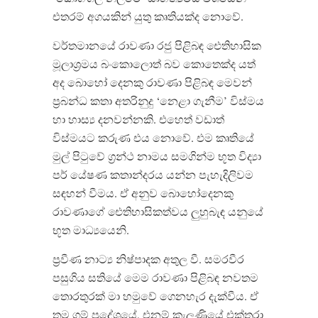
එතරම් අගයකින් යුතු කෘතියක්ද නොවේ.
වර්තමානයේ රාවණා රජු පිළිබඳ ඓතිහාසික
මූලාශ්‍රමය බංකොලොත් බව කොතෙක්ද යත්
අද බොහෝ දෙනකු රාවණා පිළිබඳ මෙවන්
ප්‍රබන්ධ කතා අතරිනුදු ‘නෙළා ගැනීම’ විස්මය
හා හාස්‍ය දනවන්නකි. එහෙත් වඩාත්
විස්මයට කරුණ එය නොවේ. එම කෘතියේ
මුල් පිටුවේ ග්‍රන්ථ නාමය සමගින්ම භූත විද්‍යා
පර් යේෂණ කතාන්දරය යන්න පැහැදිලිවම
සඳහන් වීමය. ඒ අනුව බොහෝදෙනකු
රාවණාගේ ඓතිහාසිකත්වය ලුහුබැඳ යනුයේ
භූත මාධ්‍යයෙනි.
ප්‍රවීණ නාට්‍ය නිෂ්පාදක අතුල වී. සමරවීර
පසුගිය සතියේ මෙම රාවණා පිළිබඳ නවතම
තොරතුරක් මා හමුවේ ගෙනහැර දැක්වීය. ඒ
තම ගම් ප්‍රදේශයේ, එනම් කැලණියේ එක්තරා