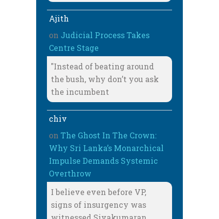
Ajith
on
Judicial Process Takes
Centre Stage
"Instead of beating around
the bush, why don’t you ask
the incumbent
chiv
on
The Ghost In The Crown:
Why Sri Lanka’s Monarchical
Impulse Demands Systemic
Overthrow
I believe even before VP,
signs of insurgency was
witnessed Sivakumaran,