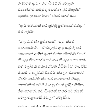
තැනටම ආවා. තව ඩිංගෙන් මඟුලත්
එතැනින්ම කම්මුතු වෙන්න ඉඩ තිබුණා’’
පසුගිය දිනයක මගේ හිතවතෙක් කීය.
‘‘ඇයි මොකක් හරි දෑවැදි ප්‍රශ්නයක්වත්ද?’’
මම ඇසීමි.
‘‘නෑ, රාවණා ප්‍රශ්නයක්’’ ඔහු කීවේ
සිනාසෙමිනි. ‘‘ඒ මඟුලට ආපු කවුරු හරි
කෙනෙක් අනිත් අයත් එක්ක නිකමට වගේ
කියලා තියෙනවා රාවණා කියලා කෙනෙක්
මේ ලෝකේ කොහේවත් හිටියේ නැහැ, ඒක
නිකම් හිතලුවක් විතරයි කියලා. එතකොට
ඒකට කේන්ති ගිය තව කෙනෙක් කියපු
කතාවකින් තමයි ඔය ප්‍රශ්නේ දුරදිග ගිහින්
තියෙන්නේ. තව ඩිංගෙන් නතර වෙන්නේ
මඟුල මළගමක් වෙලා’’ ඔහු කීය.
රාවණා ඓතිහාසික නොවූවද රාම-රාවණා