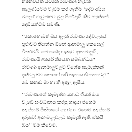
තත්ත්වයක් යටතේ රාවණාද නැවත
කැලණියටම වැඩම කර ගැනීම ‘දේව අයිය
මලෝ’ ගැටුමකට මුල පිරේදැයි කිව හැක්කේ
දෙවියන්ටම පමණි.
‘‘කොහොමත් ඔය අලුත් රාවණා දේවාලයේ
පූජාවට තියන්න ඕනේ ආනමාලු කෙසෙල්
විතරමයි. මොකක්ද හැබෑට ආනමාලුයි,
රාවණායි අතරේ තියෙන සම්බන්ධය?
රාවණා ආනමාලුවලට විශේෂ කැමැත්තක්
දක්වපු බව කොහේ හරි තැනක තියෙනවද?’’
මේ කතාව මා හා කී අතුල ඇසීය.
‘‘රාවණාගේ කැමැත්ත යකාට ගියත් ඔය
වැඩේ සංවිධානය කරපු හාදයා එහෙම
නැත්නම් මිනිහගේ නෝනා, එහෙම නැත්නම්
දරුවෝ ආනමාලුවලට කැමැති ඇති. ඒකයි
ඔය’’ මම කීවෙමි.