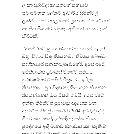
ලංකා පුරාවිද්‍යාඥයන්ගේ සභාවේ
සමාරම්භක ලේකම් ආචාර්ය සිරිනිමල්
ලක්දුසිංහයන් කළ මෙම ප්‍රකාශය රාවණාගේ
ඓතිහාසිකත්වය ප්‍රබල අභියෝගයකට ලක්
කිරීමකි.
‘‘අපේ රටේ යුග ගණනාවකට අයත් ලෙන්
චිත්‍ර, විහාර චිත්‍ර තියෙනවා. ඒවයේ බෞද්ධ
සාහිත්‍යයේ එන කරුණු වගේම අපේ රටේ
ඓතිහාසික ප්‍රවෘත්ති වගේම සමහර
පුරාවෘත්තත් එමගින් චිත්‍රයට නැගිලා
තියෙනවා. පුරාවිද්‍යා කැණීම් ගැන කියන්න
තියෙන්නෙත් ඔය ටිකම තමයි. අපේ රටේ
ඉන්න කීර්තිමත් පුරාවිද්‍යාඥයෙක් වන
ආචාර්ය නිමල් පෙරේරා 2004 අවුරුද්දේ දී
විතර ඔය බෙල්ලන්බැඳිපැලැස්ස කියන
ප්‍රදේශයේ ආදි මානව ජනාවාසයක කැණීම්
කරලා විවිධ මානව අවශේෂ සොයා ගත්තා.