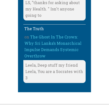
LS, "thanks for asking about
my Health. " Isn't anyone
going to
The Truth
on
The Ghost In The Crown:
Why Sri Lanka’s Monarchical
Impulse Demands Systemic
Overthrow
Leela, Deep stuff my friend
Leela, You are a Socrates with
3