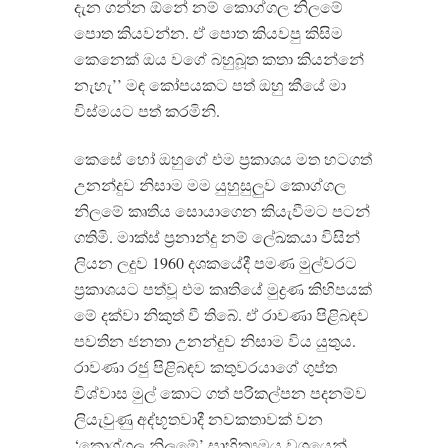
දැන ගන්න ඕනේ නම් කොග්ගල නිලමේ
පොත කියවන්න. ඒ පොත කියවපු කිසිම
කෙනෙක් ඔය වගේ බහුබූත කතා කියන්නේ
නැහැ’’ මඳ කෝපයකට පත් ඔහු කීයේ මා
විස්මයට පත් කරමිනි.
කෙසේ හෝ ඔහුගේ එම ප්‍රකාශය මත හටගත්
උනන්දුව නිසාම මම යුහුසුලුව කොග්ගල
නිලමේ කෘතිය සොයාගෙන කියැවීමට පටන්
ගතිමි. මාක්ස් ප්‍රනාන්දු නම් ලේඛකයා විසින්
ලියන ලදුව 1960 දශකයේදී පමණ මුල්වරට
ප්‍රකාශයට පත්වූ එම කෘතියේ මුද්‍රණ කිහිපයක්
මේ දක්වා නිකුත් වී තිබේ. ඒ රාවණා පිළිබඳව
පවතින ජනතා උනන්දුව නිසාම විය යුතුය.
රාවණා රජු පිළිබඳව කතුවරයාගේ ගුප්ත
විශ්වාස මුල් කොට ගත් පරිකල්පන පදනම්ව
ලියැවුණු අද්භූතවාදී නවකතාවක් වන
‘කොග්ගල නිලමේ’ සාහිත්‍යමය වශයෙන්