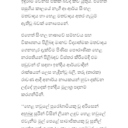
ඉඳුරාම වෙනස් එකක් බවද කිව යුතුය. එහෙත්
පසුගිය කාලයේ නැගී ආ ආර්ය සිංහල
මතවාදය හා හෙළ මතවාදය අතර ගැටුම්
ඇතිවූ බවක් නොපෙනේ.
එහෙත් සිංහල භාෂාවේ සම්භවය සහ
විකාශනය පිළිබඳ මානව විද්‍යාත්මක මතවාදය
ගෙනහැර දැක්වීම පිණිස පෞරාණික හෙළ
නරපතියන් පිළිබඳව විස්තර කිරී‍මේදී එම
පඬුවන් ඒ සඳහා ඉන්දීය ආර්යවාදීන්
රාක්ෂයන් ලෙස හැඳින්වූ බලි, තරු (තාරක)
රාවණ ආදී අනාර්ය නායකයන් හුවා දක්වන
ලද්දේ හුදෙක් ඉන්දීය මූලාශ්‍ර පදනම්
කරගනිමිනි.
‘‘හෙළ හවුලේ පුරෝගාමියකු වූ අරිසෙන්
අහුබුදු සූරීන් විසින් ලියන ලදුව හෙළ හවුලේ
එවැනිම මුල් පෙළේ සාමාජිකයකු වූ සුනිල්