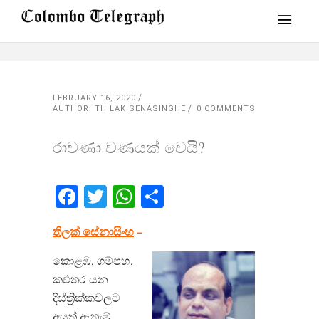
FEBRUARY 16, 2020
AUTHOR: THILAK SENASINGHE
0 COMMENTS
රාවණා වණයක් වෙයි?
Facebook
Twitter
WhatsApp
Share
තිලක් සේනාසිංහ
–
කොළඹ, ගම්පහ,
කළුතර යන
දිස්ත්‍රික්කවලට
අයත් ඇතැම්