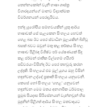
තෙන්නකෝන් වැනි භාෂා ශාස්ත්‍ර
විශාරදයන්ගේ මානව විද්‍යාත්මක
විමර්ශනයන් පෙරදැරිවය.
ඉන්දු යුරෝපීය සම්භවයකින් යුතු ආර්ය
භාෂාවක් සේ සැලකෙන සිංහලය හෙවත්
හෙළ බස ඊට පෙර ස්වාධීන මූලයකින් බිහිවූ
බසක් බවට ඔවුන් මතු කළ තර්කය සිංහල
භාෂාව පිළිබඳ විශිෂ්ට පර් යේෂණයක් සිදු
කළ ජර්මන් ජාතික විල්හෙම් ගයිගර්
පඬිවරයා විසින්ද ඊට පෙර තහවුරු කරන
ලද්දකි. සිංහලයේ එම මුල් යුගය ඔහු විසින්
හඳුන්වන ලද්දේ ප්‍රකෘති සිංහලය යනුවෙනි.
කෙසේ හෝ සිංහලය ‘හෙළ’ යනුවෙන්
හඳුන්වන මෙම මතය අනගාරික ධර්මපාල
ප්‍රමුඛ පියදාස සිරිසේනයන් වැන්නවුන් හිස
මුදුනින් පිළිගත් ආර්ය සිංහල මතවාදයට