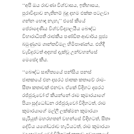
‘‘අපි ඔය රාවණා විශ්වාසය, ඉතිහාසය,
පුරාවිද්‍යාව නැතිනම් බුදු දහම එක්ක පටලවා
ගන්න හොඳ නැහැ’’ එසේ කීයේ
පේරාදෙණිය විශ්වවිද්‍යාලයීය බෞද්ධ
විහාරාධිපති රාජකීය පණ්ඩිත ආචාර්ය පූජ්‍ය
බමුණුගම ශාන්තවිමල හිමිපාණන්ය. එහිදී
වැඩිදුරටත් අදහස් දැක්වූ උන්වහන්සේ
මෙසේද කීය.
‘‘බෞද්ධ සාහිත්‍යයේ පන්සිය පනස්
ජාතකයේ එන දසරථ ජාතක කතාවේ රාම-
සීතා කතාවක් එනවා. ඒකේ විදිහට දසරථ
රජ්ජුරුවෝ ඒ කියන්නේ රාම කුමාරයාගේ
පියා සුද්ධෝධන රජ්ජුරුවෝ විදිහටත්, රාම
කුමාරයාගේ මල්ලී ලක්ෂ්මන කුමාරයා
සැරියුත් මහරහතන් වහන්සේ විදිහටත්, සීතා
දේවිය යශෝධරාව හැටියටත්, රාම කුමාරයා
බුදු හාමුදුරුවෝ විදිහටත් කතාව අවසානයේ