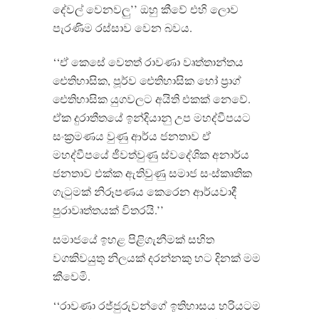
දේවල් වෙනවලු’’ ඔහු කීවේ එහි ලොව
පැරණිම රස්සාව වෙන බවය.
‘‘ඒ කෙසේ වෙතත් රාවණා වෘත්තාන්තය
ඓතිහාසික, පූර්ව ඓතිහාසික හෝ ප්‍රාග්
ඓතිහාසික යුගවලට අයිති එකක් නෙවේ.
ඒක දුරාතීතයේ ඉන්දියානු උප මහද්වීපයට
සංක්‍රමණය වුණු ආර්ය ජනතාව ඒ
මහද්වීපයේ ජීවත්වුණු ස්වදේශික අනාර්ය
ජනතාව එක්ක ඇතිවුණු සමාජ සංස්කෘතික
ගැටුමක් නිරූපණය කෙරෙන ආර්යවාදී
පුරාවෘත්තයක් විතරයි.’’
සමාජයේ ඉහළ පිළිගැනීමක් සහිත
වගකිවයුතු නිලයක් දරන්නකු හට දිනක් මම
කීවෙමි.
‘‘රාවණා රජ්ජුරුවන්ගේ ඉතිහාසය හරියටම