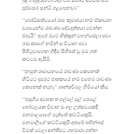
පූර්වසර සන්ධි ගළපෙනවා.’’
‘‘බෝධිසත්වයෝ රාම කුමාරයා නම් ඒකායන
වශයෙන්ම රාවණා දේවදත්තයා වෙන්න
එපැයි’’ අපේ රටේ භික්ෂූන් වහන්සේලා පවා
රාවණාගේ නමින් සංවිධාන පවා
පිහිටුවාගෙන හිඳීම සිහිපත් වූ මම ගත්
කටටම ඇසීමි.
‘‘නමුත් රාමායනයේ රාවණා කෙනෙක්
හිටියට දසරථ ජාතකයේ නම් එහෙම රාවණා
කෙනෙක් නැහැ’’ ශාන්තවිමල හිමියෝ කීය.
‘‘පසුගිය දවසක තංගල්ලේ මුල් පෙළේ
හෝටලයක විවාහ මංගල උත්සවයකදී
මනමාලයාගේ පැත්තේ කට්ටියකුයි,
මනමාලිගේ කට්ටියකුයි අතරේ බහින්බස්
වීමක් වෙලා අන්තිමට ගහමාරා ගන්න