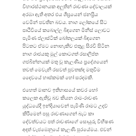
විහාරස්ථානයක අලුතින් රාවණා දේවාලයක්
අරඹා ඇති අතර එය ශීඝ්‍රයෙන් ජනප්‍රිය
වෙමින් පවතින බවය. නාග ලෝකයේ සිට
පෘථිවියේ කබොල්ල බිඳගෙන මිනිස් ලොවට
පැමිණ ප්ලාස්ටික් බෝතලයක් බිඳගෙන
පිටතට ඒමට නොහැකිව එතුළ සිරවී සිටින
නාග රාජයකු මුල් කොටගත් රසාලිප්ත
ගජබින්නයක් මතු වූ කැලණිය ප්‍රදේශයෙන්
තවත් මෙවැනි රසවත් පුවතක්ද මතුවීම
දෛවයේ හාස්කමක් හෝ සරදමකි.
එහෙත් මානව ඉතිහාසයේ කවර හෝ
කලෙක ඇතිවූ බව කියන රාම-රාවණ
යුද්ධයේදී ඉන්දියාවෙන් පැමිණි රාමට උදව්
කිරීමෙන් පසු රාවණාගෙන් බැට කා
දේවත්වයට පත් රාවණාගේ සොයුරු විභීෂණ
අදත් වැජඹෙනුයේ කැලණි පුරයේමය. එවන්