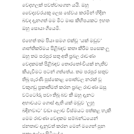
වෙදහලක් පවත්වාගෙන යයි. ඔහු
වෛද්‍යවරයකු ලෙස සේවය කරමින් හිඳින
බවද දැනගත් මම මීට මාස කිහිපයකට ඉහත
ඔහු සොයා ගියෙමි.
එහෙත් තම පියා සමග එක්වූ ‘යක් මඩුව’
ශාන්තිකර්මය පිළිබඳව කතා කිරීම පසෙක ලූ
ඔහු තම පරපුර සතු අති ප්‍රබල රාවණා
වෙදකමක් පිළිබඳව තොරතෝංචියක් නැතිව
කියැවීමට පටන් ගත්තේය. තම පරපුර සතුව
තිබූ පැරණි පුස්කොළ පොත්වල නරක් වූ
වකුගඩු ප්‍රකෘතිමත් කරන ප්‍රබල රාවණා ඔසු
වට්ටෝරු පවා තිබූ බව කී ඔහු දැනට
අභාවයට ගොස් ඇති යක් මඩුව ‘ලුහු
බඳිනවාට’ වඩා ලොව විස්මයට පත්කළ හැකි
මෙම රාවණා වෙදකම සම්බන්ධයෙන්
ජනතාව දැනුවත් කරන මෙන් මගෙන් පුන
පුනා ඉල්ලා සිටියේය.