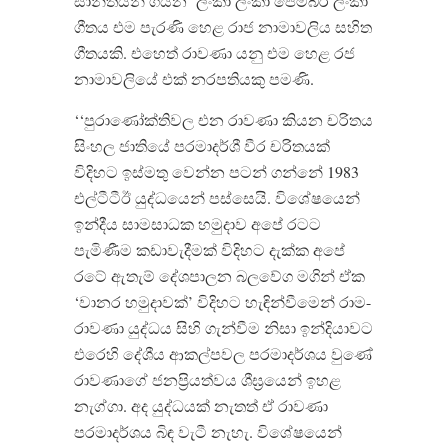
සාන්තයන් ගයන ‘ලංකා ලංකා පෙම්බර ලංකා’
ගීතය එම පැරණි හෙළ රාජ නාමාවලිය සහිත
ගීතයකි. එහෙත් රාවණා යනු එම හෙළ රජ
නාමාවලියේ එක් නරපතියකු පමණි.
‘‘පුරාණෝක්තිවල එන රාවණා කියන චරිතය
සිංහල ජාතියේ පරමාදර්ශී වීර චරිතයක්
විදිහට ඉස්මතු වෙන්න පටන් ගන්නේ 1983
එල්ටීටීඊ යුද්ධයෙන් පස්සෙයි. විශේෂයෙන්
ඉන්දීය සාමසාධක හමුදාව අපේ රටට
පැමිණීම කඩාවැදීමක් විදිහට දැක්ක අපේ
රටේ ඇතැම් දේශපාලන බලවේග මගින් ඒක
‘වානර හමුදාවක්’ විදිහට හැඳින්වීමෙන් රාම-
රාවණා යුද්ධය සිහි ගැන්වීම නිසා ඉන්දියාවට
එරෙහි දේශීය ආකල්පවල පරමාදර්ශය වුණේ
රාවණාගේ ජනප්‍රියත්වය ශීඝ්‍රයෙන් ඉහළ
නැග්ගා. අද යුද්ධයක් නැතත් ඒ රාවණා
පරමාදර්ශය බිඳ වැටී නැහැ. විශේෂයෙන්