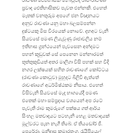
ප්‍රවාද ඓතිහාසිකව පැවත එන්නකි. එහෙත්
මෑතක් වනතුරුම අපගේ ජන විඥානයට
අනුව රාවණා යනු මහා බලසම්පන්න
දුෂ්ටයකු මිස වීරයෙක් නොවේ. දහඅට වැනි
සියවසේ පමණ ලියැවුණු රාජාවලිය නම්
ඉතිහාස ග්‍රන්ථයෙන් පැවසෙන අන්දමට
පහන් කූඩුවක් සේ පෙනෙන මන්නාරමත්
තූත්තුකුඩියත් අතර මාලිගා විසි පහක් සහ වීදි
නගර ලක්ෂයක් සහිත රාවණාගේ කෝට්ටය
(රාවණා කොටුව) මුහුදට බිලිවී ඇත්තේ
රාවණාගේ අධර්මිෂ්ඨකම නිසාය. එහෙත්
විසිවැනි සියවසේ මැද භාගයේදී පමණ
එතෙක් මහා සම්ප්‍රදාය වශයෙන් අප රටේ
පැවැති රාම කුමරුගේ පක්ෂය ගත් ආර්ය
සිංහල මතවාදයට පටහැනි හෙළ මතවාදයක්
මුල්වරට පැන නැගී තිබේ. ඒ තියඩෝර් ජී.
පෙරේරා, මුනිදාස කුමාරතුංග, රැයිපියෙල්