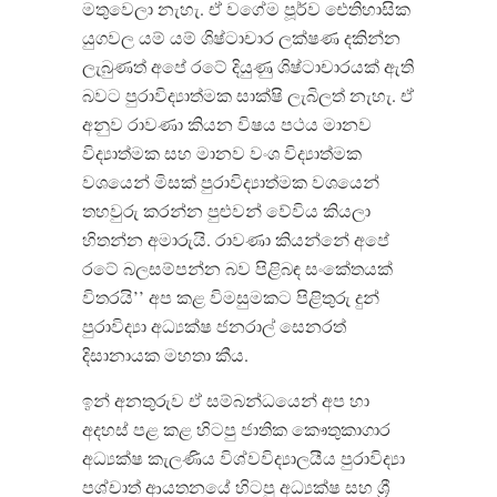
මතුවෙලා නැහැ. ඒ වගේම පූර්ව ඓතිහාසික
යුගවල යම් යම් ශිෂ්ටාචාර ලක්ෂණ දකින්න
ලැබුණත් අපේ රටේ දියුණු ශිෂ්ටාචාරයක් ඇති
බවට පුරාවිද්‍යාත්මක සාක්ෂි ලැබිලත් නැහැ. ඒ
අනුව රාවණා කියන විෂය පථය මානව
විද්‍යාත්මක සහ මානව වංශ විද්‍යාත්මක
වශයෙන් මිසක් පුරාවිද්‍යාත්මක වශයෙන්
තහවුරු කරන්න පුළුවන් වේවිය කියලා
හිතන්න අමාරුයි. රාවණා කියන්නේ අපේ
රටේ බලසම්පන්න බව පිළිබඳ සංකේතයක්
විතරයි’’ අප කළ විමසුමකට පිළිතුරු දුන්
පුරාවිද්‍යා අධ්‍යක්ෂ ජනරාල් සෙනරත්
දිසානායක මහතා කීය.
ඉන් අනතුරුව ඒ සම්බන්ධයෙන් අප හා
අදහස් පළ කළ හිටපු ජාතික කෞතුකාගාර
අධ්‍යක්ෂ කැලණිය විශ්වවිද්‍යාලයීය පුරාවිද්‍යා
පශ්චාත් ආයතනයේ හිටපු අධ්‍යක්ෂ සහ ශ්‍රී