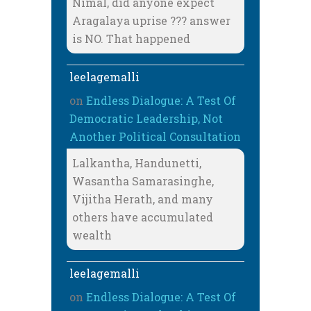
Nimal, did anyone expect
Aragalaya uprise ??? answer
is NO. That happened
leelagemalli
on
Endless Dialogue: A Test Of
Democratic Leadership, Not
Another Political Consultation
Lalkantha, Handunetti,
Wasantha Samarasinghe,
Vijitha Herath, and many
others have accumulated
wealth
leelagemalli
on
Endless Dialogue: A Test Of