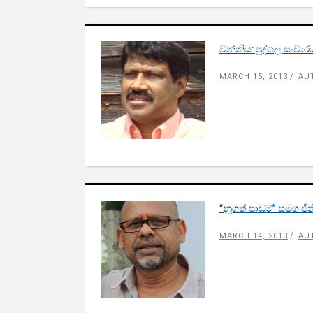
වන්නිය: පුද්ගල සංචාර
MARCH 15, 2013
AU
‘‘නූගත් පාඩම්’’ සමග ජි
MARCH 14, 2013
AU