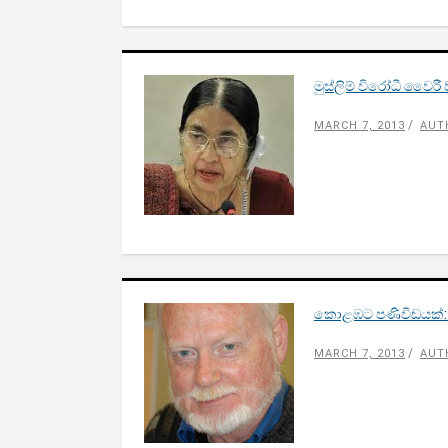
මුස්ලිම් විරෝධී වෛරී
MARCH 7, 2013
AUT
කොළඹට පණිවිඩයක්: පො
MARCH 7, 2013
AUT