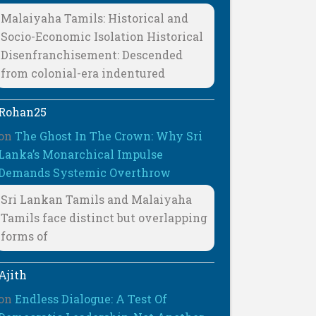
Malaiyaha Tamils: Historical and
Socio-Economic Isolation Historical
Disenfranchisement: Descended
from colonial-era indentured
Rohan25
on
The Ghost In The Crown: Why Sri
Lanka’s Monarchical Impulse
Demands Systemic Overthrow
Sri Lankan Tamils and Malaiyaha
Tamils face distinct but overlapping
forms of
Ajith
on
Endless Dialogue: A Test Of