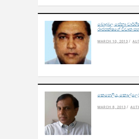
බොදුබල සේනා වාර්ග
රාජපක්ෂගේ විවෘත ස
MARCH 10, 2013
AU
කෙහෙලිය, කොල්ලෝ ක
MARCH 8, 2013
AUT