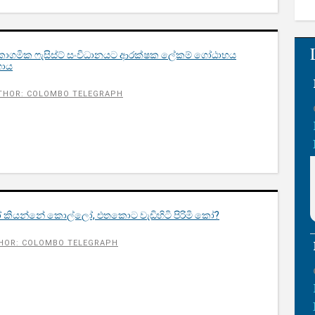
ිකාගමික ෆැසිස්ට් සංවිධානයට ආරක්ෂක ලේකම් ගෝඨාභය
හාය
THOR: COLOMBO TELEGRAPH
ියන්නේ කොල්ලෝ, එතකොට වැඩිහිටි පිරිමි කෝ?
HOR: COLOMBO TELEGRAPH