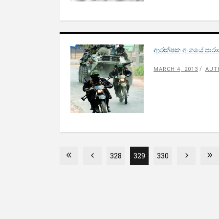
ආරක්ෂක අංශයේ පාරා
MARCH 4, 2013
AUT
328
329
330