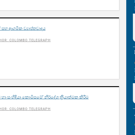
් සහ ආගමික ව්‍යාප්තවාදය
HOR: COLOMBO TELEGRAPH
 හා සංහිඳියා කොමිසමේ’ නිර්දේශ ක‍්‍රියාත්මක කිරීම
HOR: COLOMBO TELEGRAPH