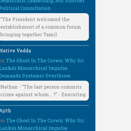
Democratic Leadership, Not Another
Political Consultation
"The President welcomed the
establishment of a common forum
bringing together Tamil
Native Vedda
on
The Ghost In The Crown: Why Sri
Lanka’s Monarchical Impulse
Demands Systemic Overthrow
Nathan - "The last person commits
crime against whom… ?" - Executing
Ajith
on
The Ghost In The Crown: Why Sri
Lanka’s Monarchical Impulse