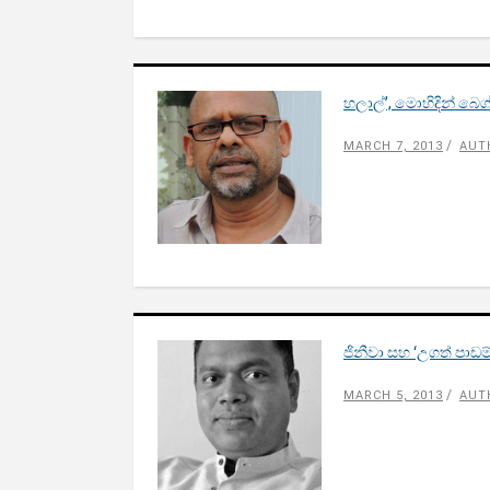
හලාල්’, මොහිදින් බෙග
MARCH 7, 2013
AUT
ජිනීවා සහ ‘උගත් පාඩම්
MARCH 5, 2013
AUT