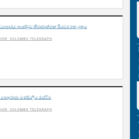
 ව්‍යාපාරය: ආණ්ඩුව තීරණාත්මක පියවර ගත යුතුය
HOR: COLOMBO TELEGRAPH
දුරාජ්‍ය මණ්ඩලීය රැස්වීම
HOR: COLOMBO TELEGRAPH