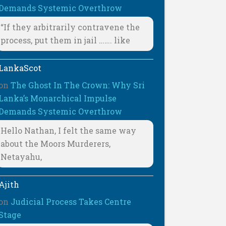
Demands Systemic Overthrow
“If they arbitrarily contravene the
process, put them in jail ……. like
LankaScot
on
The Ghost In The Crown: Why Sri
Lanka’s Monarchical Impulse
Demands Systemic Overthrow
Hello Nathan, I felt the same way
about the Moors Murderers,
Netayahu,
Ajith
on
Judicial Process Takes Centre
Stage