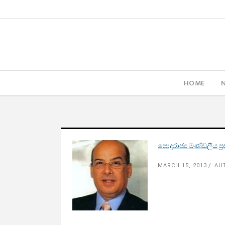
HOME
පොදුරාජ්‍ය මණ්ඩලීය ප‍්
MARCH 15, 2013
AU