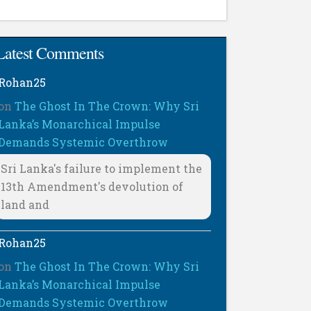
Latest Comments
Rohan25
on
The Ghost In The Crown: Why Sri
Lanka’s Monarchical Impulse
Demands Systemic Overthrow
Sri Lanka's failure to implement the
13th Amendment's devolution of
land and
Rohan25
on
The Ghost In The Crown: Why Sri
Lanka’s Monarchical Impulse
Demands Systemic Overthrow