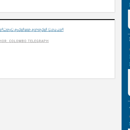
න්ධතාව ආරක්ෂක අනතුරක් වශයෙන්
HOR: COLOMBO TELEGRAPH