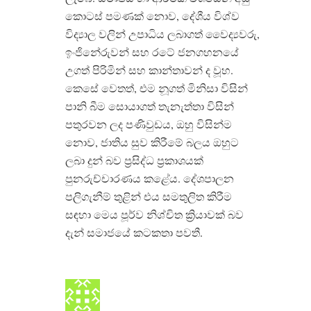
කොටස් පමණක් නොව, දේශීය විශ්ව
විද්‍යාල වලින් උපාධිය ලබාගත් වෛද්‍යවරු,
ඉංජිනේරුවන් සහ රටේ ජනගහනයේ
උගත් පිරිමින් සහ කාන්තාවන් ද වූහ.
කෙසේ වෙතත්, එම නූගත් මිනිසා විසින්
පානි බීම සොයාගත් තැනැත්තා විසින්
පතුරවන ලද පණිවුඩය, ඔහු විසින්ම
නොව, ජාතිය සුව කිරීමේ බලය ඔහුට
ලබා දුන් බව ප්‍රසිද්ධ ප්‍රකාශයක්
පුනරුච්චාරණය කළේය. දේශපාලන
පලිගැනීම් තුළින් එය සමතුලිත කිරීම
සඳහා මෙය පූර්ව නිශ්චිත ක්‍රියාවක් බව
දැන් සමාජයේ කටකතා පවතී.