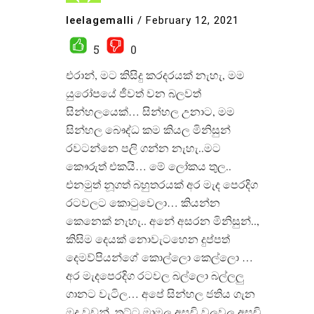
leelagemalli
/
February 12, 2021
5
0
එරාන්, මට කිසිදු කරදරයක් නැහැ, මම
යුරෝපයේ ජීවත් වන බලවත්
සින්හලයෙක්… සින්හල උනාට, මම
සින්හල බෞද්ධ කම කියල මිනිසුන්
රවටන්නෙ පලි ගන්න නැහැ..මට
කෞරුත් එකයි… මේ ලෝකය තුල..
එනමුත් නූගත් බහුතරයක් අර මැද පෙරදිග
රටවලට කොටුවෙලා… කියන්න
කෙනෙක් නැහැ.. අනේ අසරන මිනිසුන්..,
කිසිම දෙයක් නොවැටහෙන දුප්පත්
දෙමව්පියන්ගේ කොල්ලො කෙල්ලො …
අර මැදපෙරදිග රටවල බල්ලො බල්ලලු
ගානට වැටිල… අපේ සින්හල ජතිය ගැන
ඔද වඩන්, තට්ට මාමල අසූචි වලවල අසුචි