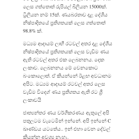
ලෙස ගත්තොත් රුපියල් බිලියන 15000ක්.
ට්‍රිලියන නම් 15ක්. ණයබරතාව දළ දේශීය
නිෂ්පාදිතයේ ප්‍රතිශතයක් ලෙස ගත්තොත්
98.8% ක්.
මධ්‍යම ආදායම් ලාභී රටවල් අතර දළ දේශීය
නිෂ්පාදිතයේ ප්‍රතිශතයක් ලෙස වැඩිම ණය
ඇති රටවල් අතර එක ලෙබනනය. දෙක
ලංකාව. ලෙබනනය මේ වෙනකොට
බංකොලොත්. ඒ කියන්නේ ඊළඟ අවධානම
අපිට. මධ්‍යම ආදායම් රටවල් අතර ලෙස
වැඩිම විදෙශ් ණය ප්‍රතිශතය ඇති රට ශ්‍රී
ලංකාවයි
ජාත්‍යන්තර ණය වර්ගීකරණය
ඇතුලේ අපි
පතුලටම වැටෙමින් ඉන්නේ. අපි ඉන්නේ C
ඛාණ්ඩය යටතේය.. ඉන් එහා වෙන දේවල්
කියන්න අවශ්‍ය නැහැ.