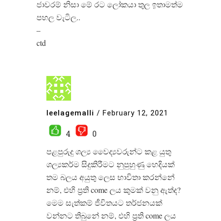
ජාවරම් නිසා මේ රට ලෝකයා තුල ඉතාමත්ම
පහල වැටිල..
–
ctd
leelagemalli
/
February 12, 2021
4
0
පළපුරුදු ශල්‍ය වෛද්‍යවරුන්ට කළ යුතු
ශල්‍යකර්ම සිදුකිරීමට නුපුහුණු හෙදියක්
තම බලය අයුතු ලෙස භාවිතා කරන්නේ
නම්, එහි ප්‍රති come ලය කුමක් වනු ඇත්ද?
මෙම සැත්කම් ජීවිතයට තර්ජනයක්
වන්නට තිබුනේ නම්, එහි ප්‍රති come ලය