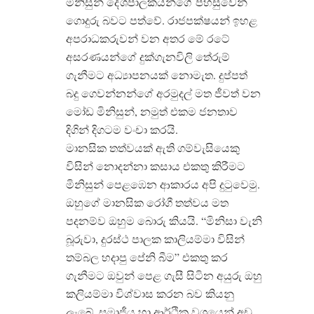
මිනිසුන් දේශපාලකයන්ගේ පහසුවෙන්
ගොදුරු බවට පත්වේ. රාජපක්ෂයන් ඉහළ
අපරාධකරුවන් වන අතර මේ රටේ
අසරණයන්ගේ දුක්ගැනවිලි තේරුම්
ගැනීමට අධ්‍යාපනයක් නොමැත. දුප්පත්
බදු ගෙවන්නන්ගේ අරමුදල් මත ජීවත් වන
මෝඩ මිනිසුන්, නමුත් එකම ජනතාව
දිගින් දිගටම වංචා කරයි.
මානසික තත්වයක් ඇති ගම්වැසියෙකු
විසින් නොදන්නා කසාය එකතු කිරීමට
මිනිසුන් පෙළඹෙන ආකාරය අපි දුටුවෙමු.
ඔහුගේ මානසික රෝගී තත්වය මත
පදනම්ව ඔහුම බොරු කියයි. “මිනිසා වැනි
බූරුවා, දුරස්ථ පාලක කාලියම්මා විසින්
තම්බල හදාපු පේනි බීම” එකතු කර
ගැනීමට ඔවුන් පෙළ ගැසී සිටින අයුරු ඔහු
කලියම්මා විශ්වාස කරන බව කියනු
ලැබේ. සමාජීය හා ආර්ථික වශයෙන් අඩු