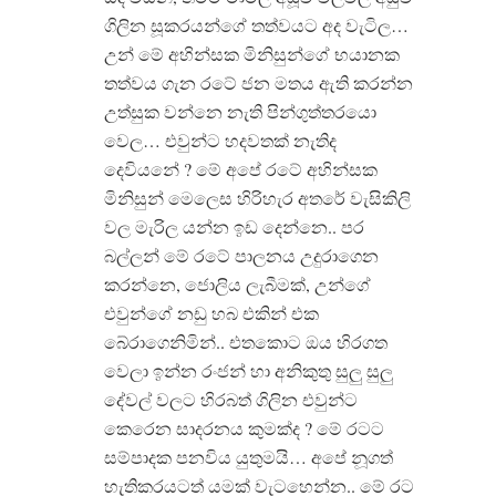
ගිලින සූකරයන්ගේ තත්වයට අද වැටිල…
උන් මේ අහින්සක මිනිසුන්ගේ භයානක
තත්වය ගැන රටේ ජන මතය ඇති කරන්න
උත්සුක වන්නෙ නැති පින්ගුත්තරයො
වෙල… එවුන්ට හදවතක් නැතිද
දෙවියනේ ? මේ අපේ රටේ අහින්සක
මිනිසුන් මෙලෙස හිරිහැර අතරේ වැසිකිලි
වල මැරිල යන්න ඉඩ දෙන්නෙ.. පර
බල්ලන් මේ රටේ පාලනය උදුරාගෙන
කරන්නෙ, ජොලිය ලැබීමක්, උන්ගේ
එවුන්ගේ නඩු හබ එකින් එක
බේරාගෙනිමින්.. එතකොට ඔය හිරගත
වෙලා ඉන්න රංජන් හා අනිකුතු සුලු සුලු
දේවල් වලට හිරබත් ගිලින එවුන්ට
කෙරෙන සාදරනය කුමක්ද ? මේ රටට
සම්පාදක පනවිය යුතුමයි… අපේ නූගත්
හැතිකරයටත් යමක් වැටහෙන්න.. මේ රට