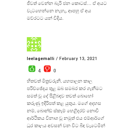
ජීවත් වෙන්න බැරි ජන කොටස්… ඒ අයට
වැටහෙන්නෙ නැහැ, ආපහු ඒ අය
මව්රටට යන් විදිය.
leelagemalli
/
February 13, 2021
4
0
හිතවත් මිත්‍රවරුනි, යහපාලන කාල
පරිච්ඡේදය තුළ ඔබ සමබර කර ගැනීමට
සමත් වූ දේ පිළිබඳව තවත් බොහෝ
කරුණු ඉදිරිපත් කළ යුතුය. මගේ අදහස
නම්, බොන්ඩ් ස්කෑම් හෙළිදරව් නොවී
ආර්ථිකය විනාශ වූ නමුත් එය එම්ආර්ගේ
ධූර කාලය අවසන් වන විට බිඳ වැටෙමින්