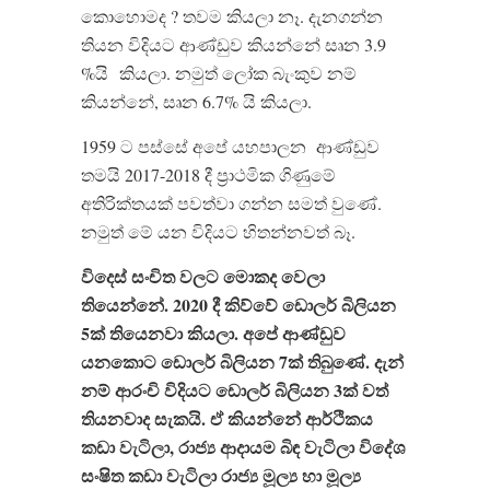
කොහොමද ? තවම කියලා නෑ. දැනගන්න
තියන විදියට ආණ්ඩුව කියන්නේ සෘන 3.9
%යි කියලා. නමුත් ලෝක බැංකුව නම්
කියන්නේ, සෘන 6.7% යි කියලා.
1959 ට පස්සේ අපේ යහපාලන ආණ්ඩුව
තමයි 2017-2018 දී ප්‍රාථමික ගිණුමේ
අතිරික්තයක් පවත්වා ගන්න සමත් වුණේ.
නමුත් මේ යන විදියට හිතන්නවත් බෑ.
විදෙස්
සංචිත
වලට
මොකද
වෙලා
තියෙන්නේ
. 2020
දී
කිව්වේ
ඩොලර්
බිලියන
5
ක්
තියෙනවා
කියලා
.
අපේ
ආණ්ඩුව
යනකොට
ඩොලර්
බිලියන
7
ක්
තිබුණේ
.
දැන්
නම්
ආරංචි
විදියට
ඩොලර්
බිලියන
3
ක්
වත්
තියනවාද
සැකයි
.
ඒ
කියන්නේ
ආර්ථිකය
කඩා
වැටිලා
,
රාජ්‍ය
ආදායම
බිඳ
වැටිලා
විදේශ
සංෂිත
කඩා
වැටිලා
රාජ්‍ය
මූල්‍ය
හා
මූල්‍ය