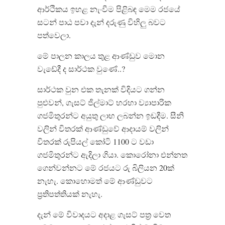
ආර්ථිකය ඉහළ නැංවීම පිළිබඳ මෙම රජයේ
සටන් පාඨ පවා දැන් දරුණු විහිලු බවට
පත්වෙලා.
මේ පාලන කාලය තුළ ආණ්ඩුව මොන
වැඩේදී ද සාර්ථක වුණේ..?
සාර්ථක වුන එක තැනක් විදියට ගන්න
පුළුවන්, ගැසට් ජිල්මාට් හරහා ව්‍යාපාරික
ගජමිතුරන්ට අයුතු ලාභ ලබන්න ඉඩදීම. සීනි
වලින් විතරක් ආණ්ඩුවේ ආදායම් වලින්
විතරක් රුපියල් කෝටි 1100 ට වඩා
ගජමිතුරන්ට ඇදිලා ගියා. කොරෝනා එන්නත
ගෙන්වන්නට මේ රජයට රු බිලියන 20ක්
නැහැ. කොහොමත් මේ ආණ්ඩුවට
ප්‍රතිපත්තියක් නැහැ.
දැන් මේ විවාදයට අදාළ ගැසට් පත්‍ර වෙත