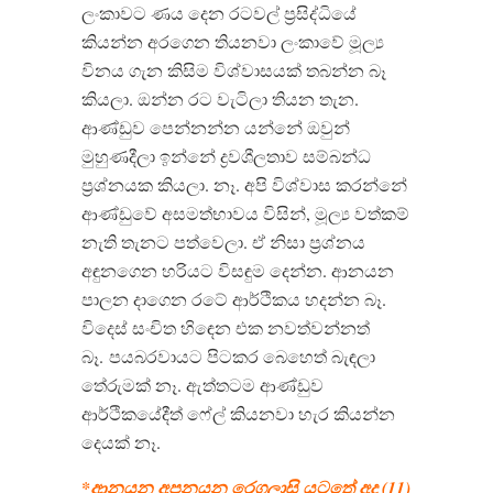
ලංකාවට ණය දෙන රටවල් ප්‍රසිද්ධියේ
කියන්න අරගෙන තියනවා ලංකාවේ මූල්‍ය
විනය ගැන කිසිම විශ්වාසයක් තබන්න බෑ
කියලා. ඔන්න රට වැටිලා තියන තැන.
ආණ්ඩුව පෙන්නන්න යන්නේ ඔවුන්
මුහුණදීලා ඉන්නේ ද්‍රවශීලතාව සම්බන්ධ
ප්‍රශ්නයක කියලා. නෑ. අපි විශ්වාස කරන්නේ
ආණ්ඩුවේ අසමත්භාවය විසින්, මූල්‍ය වත්කම්
නැති තැනට පත්වෙලා. ඒ නිසා ප්‍රශ්නය
අඳුනගෙන හරියට විසඳුම දෙන්න. ආනයන
පාලන දාගෙන රටේ ආර්ථිකය හදන්න බෑ.
විදෙස් සංචිත හිඳෙන එක නවත්වන්නත්
බෑ. පයබරවායට පිටකර බෙහෙත් බැඳලා
තේරුමක් නෑ. ඇත්තටම ආණ්ඩුව
ආර්ථිකයේදීත් ෆේල් කියනවා හැර කියන්න
දෙයක් නෑ.
*ආනයන අපනයන රෙගුලාසි යටතේ අද (11)