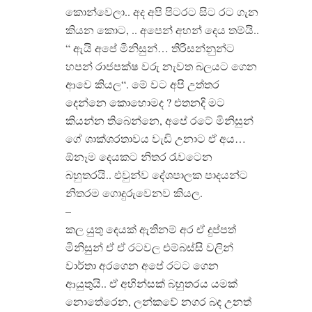
කොන්වෙලා.. අද අපි පිටරට සිට රට ගැන
කියන කොට, .. අපෙන් අහන් දෙය තම්යි..
“ ඇයි අපේ මිනිසුන්… තිරිසන්නුන්ට
හපන් රාජපක්ෂ වරු නැවත බලයට ගෙන
ආවෙ කියල“. මේ වට අපි උත්තර
දෙන්නෙ කොහොමද ? එතනදි මට
කියන්න තිබෙන්නෙ, අපේ රටේ මිනිසුන්
ගේ ශාක්ශරතාවය වැඩි උනාට ඒ අය…
ඕනෑම දෙයකට නිතර රැවටෙන
බහුතරයි.. එවුන්ව දේශපාලක පාදයන්ට
නිතරම ගොදුරුවෙනව කියල.
–
කල යුතු දෙයක් ඇතිනම් අර ඒ දුප්පත්
මිනිසුන් ඒ ඒ රටවල එම්බස්සි වලින්
වාර්තා අරගෙන අපේ රටට ගෙන
ආයුතුයි.. ඒ අහින්සක් බහුතරය යමක්
නොතේරෙන, ලන්කවේ නගර බද උනත්