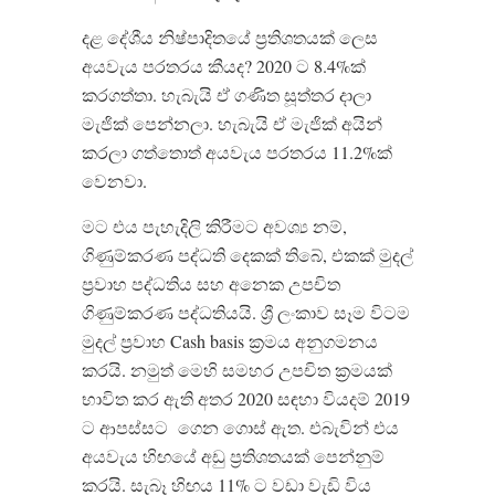
දළ​ දේශීය නිෂ්පාදිතයේ ප්‍රතිශතයක් ලෙස
අයවැය පරතරය කීයද? 2020 ට 8.4%ක්
කරගත්තා. හැබැයි ඒ ගණිත සූත්තර දාලා
මැජික් පෙන්නලා. හැබැයි ඒ මැජික් අයින්
කරලා ගත්තොත් අයවැය පරතරය 11.2%ක්
වෙනවා.
මට එය පැහැදිලි කිරීමට අවශ්‍ය නම්,
ගිණුම්කරණ පද්ධති දෙකක් තිබේ, එකක් මුදල්
ප්‍රවාහ පද්ධතිය සහ අනෙක උපචිත
ගිණුම්කරණ පද්ධතියයි. ශ්‍රී ලංකාව සෑම විටම
මුදල් ප්‍රවාහ Cash basis ක්‍රමය අනුගමනය
කරයි. නමුත් මෙහි සමහර උපචිත ක්‍රමයක්
භාවිත කර ඇති අතර 2020 සඳහා වියදම් 2019
ට ආපස්සට
ගෙන ගොස් ඇත. එබැවින් එය
අයවැය හිඟයේ අඩු ප්‍රතිශතයක් පෙන්නුම්
කරයි. සැබෑ හිඟය 11% ට වඩා වැඩි විය