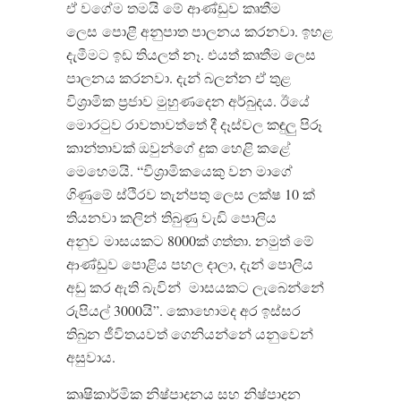
ඒ වගේම තමයි මේ ආණ්ඩුව කෘතීම
ලෙස පොළී අනුපාත පාලනය කරනවා. ඉහළ
දැමීමට ඉඩ තියලත් නෑ. එයත් කෘතීම ලෙස
පාලනය කරනවා. දැන් බලන්න ඒ තුළ
විශ්‍රාමික ප්‍රජාව මුහුණදෙන අර්බුදය. ඊයේ
මොරටුව රාවතාවත්තේ දී දෑස්වල කඳුලු පිරූ
කාන්තාවක් ඔවුන්ගේ දුක හෙළි කළේ
මෙහෙමයි. “විශ්‍රාමිකයෙකු වන මාගේ
ගිණුමේ ස්ථිරව තැන්පතු ලෙස ලක්ෂ 10 ක්
තියනවා කලින්
තිබුණු වැඩි පොලිය
අනුව
මාසයකට 8000ක් ගත්තා. නමුත් මේ
ආණ්ඩුව පොළිය පහල දාලා, දැන් පොලිය
අඩු කර ඇති බැවින්
මාසයකට ලැබෙන්නේ
රුපියල් 3000යි”. කොහොමද අර ඉස්සර
තිබුන ජීවිතයවත් ගෙනියන්නේ යනුවෙන්
අසුවාය.
කෘෂිකාර්මික නිෂ්පාදනය සහ නිෂ්පාදන