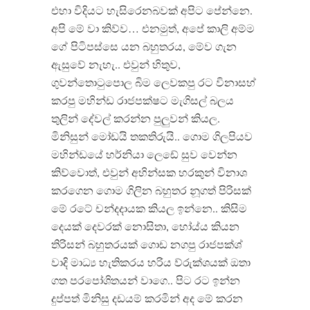
එහා විදියට හැසිරෙනබවක් අපිට පේන්නෙ.
අපි මේ වා කිව්ව… එනමුත්, අපේ කාලි අම්ම
ගේ පිටිපස්සෙ යන බහුතරය, මේව ගැන
ඇසුවේ නැහැ.. එවුන් හිතුව,
ගුවන්තොටුපොල බිම ලෙවකපු රට විනාසහ්
කරපු මහින්ඩ රාජපක්ෂට මැගිසල් බලය
තුලින් දේවල් කරන්න පුලුවන් කියල.
මිනිසුන් මෝඩයි තකතිරුයි.. ගොම ගිලපියව
මහින්ඩයේ හර්නියා ලෙඩේ සුව වෙන්න
කිව්වොත්, එවුන් අහින්සක හරකුන් විනාශ
කරගෙන ගොම ගිලින බහුතර නූගත් පිරිසක්
මේ රටේ චන්දදායක කියල ඉන්නෙ.. කිසිම
දෙයක් දෙවරක් නොසිතා, හෝය්ය කියන
තිරිසන් බහුතරයක් ගොඩ නගපු රාජපක්ශ්
වාදි මාධ්‍ය හැතිකරය හරිය ව්රුක්ශයක් ඔතා
ගත පරපෝශිතයන් වාගෙ.. පිට රට ඉන්න
දුප්පත් මිනිසු දඩයම් කරමින් අද මේ කරන