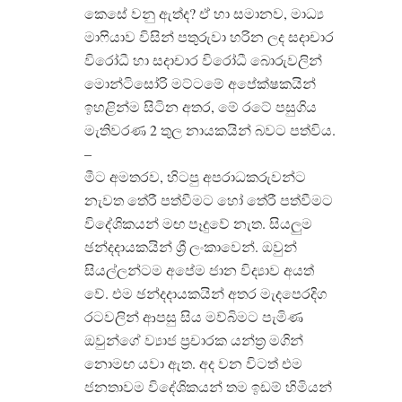
කෙසේ වනු ඇත්ද? ඒ හා සමානව, මාධ්‍ය
මාෆියාව විසින් පතුරුවා හරින ලද සදාචාර
විරෝධී හා සදාචාර විරෝධී බොරුවලින්
මොන්ටිසෝරි මට්ටමේ අපේක්ෂකයින්
ඉහළින්ම සිටින අතර, මේ රටේ පසුගිය
මැතිවරණ 2 තුල නායකයින් බවට පත්විය.
–
මීට අමතරව, හිටපු අපරාධකරුවන්ට
නැවත තේරී පත්වීමට හෝ තේරී පත්වීමට
විදේශිකයන් මඟ පෑදුවේ නැත. සියලුම
ඡන්දදායකයින් ශ්‍රී ලංකාවෙන්. ඔවුන්
සියල්ලන්ටම අපේම ජාන විද්‍යාව අයත්
වේ. එම ඡන්දදායකයින් අතර මැදපෙරදිග
රටවලින් ආපසු සිය මව්බිමට පැමිණ
ඔවුන්ගේ ව්‍යාජ ප්‍රචාරක යන්ත්‍ර මගින්
නොමඟ යවා ඇත. අද වන විටත් එම
ජනතාවම විදේශිකයන් තම ඉඩම් හිමියන්