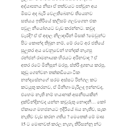
අද්යාපනය නිසා ඒ තත්වයට පත්වුන අය
මිසට අද බැරි වෙලතිබෙනව තියෙනව
සත්යය ඉතිරියේ කලිසම් ගලවගෙන එක
පවුල නියෝගයට වැඩ කරන්නට. කවුද
වැරදි? ඒ ඒ අදාල නිලාදාරීන් මිසක් ?මෙවුන්ට
පිට කොන්ද තිබුන නම්, මේ රටේ අර ජතියේ
සුලුතර අය වෙනුවෙන් හන්දක් නැගපු
රන්ජන් රාමනායක හිරයට අරිනවාද ? ඒ
අතර රටේ මිනිසුන් මරපු, ස්ත්රී දූශනය කරපු,
කුඩු ගෙන්වන තක්කඩියො ටික
නන්දසේනගේ සරම අස්සට රින්ගල කට
කටයුතු කරනව, ඒ මිනිහා මැරිලද ඉන්නවද,
එහෙම නැති නම් භයානක් අසනීපයකින්
දුක්වින්දිනවද යන්න කවුරුතු නොදනී… කෝ
ඒකාගෙ මහජනයට ඉදිරියේ බය නැතිව, සැක
නැතිව වැඩ කරන ගතිය ? මෙතෙක් මේ මාස
15 ට මොනවත් කරල නැහැ තිරිසන්නු න්ට