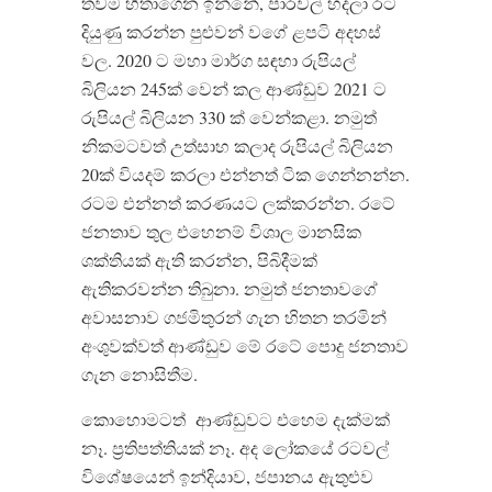
තවම හිතාගෙන ඉන්නේ, පාරවල් හදලා රට
දියුණු කරන්න පුළුවන් වගේ ළපටි අදහස්
වල. 2020 ට මහා මාර්ග සඳහා රුපියල්
බිලියන 245ක් වෙන් කල ආණ්ඩුව 2021 ට
රුපියල් බිලියන 330 ක් වෙන්කළා. නමුත්
නිකමටවත් උත්සාහ කලාද රුපියල් බිලියන
20ක් වියදම් කරලා එන්නත් ටික ගෙන්නන්න.
රටම එන්නත් කරණයට ලක්කරන්න. රටේ
ජනතාව තුල එහෙනම් විශාල මානසික
ශක්තියක් ඇති කරන්න, පිබිදීමක්
ඇතිකරවන්න තිබුනා. නමුත් ජනතාවගේ
අවාසනාව ගජමිතුරන් ගැන හිතන තරමින්
අංශුවක්වත් ආණ්ඩුව මේ රටේ පොදු ජනතාව
ගැන නොසිතීම.
කොහොමටත් ආණ්ඩුවට එහෙම දැක්මක්
නෑ. ප්‍රතිපත්තියක් නෑ. අද ලෝකයේ රටවල්
විශේෂයෙන් ඉන්දියාව, ජපානය ඇතුළුව