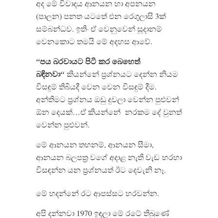
අද මේ විවාදය ආනයන හා අපනයන
(පාලන) පනත යටතේ එන රෙගුලාසි 3ක්
සම්බන්ධව. ඉතිං ඒ වෙනුවෙන් සූදානම්
වෙනකොට තමයි මේ අදහස ආවේ.
පය
බරවායට
පිටි
කර
බෙහෙත්
“
බඳිනවා
“
කියන්නේ ප්‍රශ්නයට දෙන්න නියම
විසඳුම් තිබියදී වෙන වෙන විසඳුම් දීම.
අන්තිමට ප්‍රශ්නය ඔඩු දුවලා වෙන්න පුළුවන්
ඕන දෙයක්…ඒ කියන්නේ නරකම දේ වුනත්
වෙන්න පුළුවන්.
මේ ආනයන තහනම්, ආනයන සීමා,
ආනයන බලපත්‍ර වගේ අදාළ නැති වැඩ හරහා
විසඳන්න යන ප්‍රශ්නයත් ඊට දෙවැනි නෑ.
මේ හදන්නේ රට ආපස්සට හරවන්න.
අපි දන්නවා 1970 ඉඳලා මේ රටේ තිබුණේ