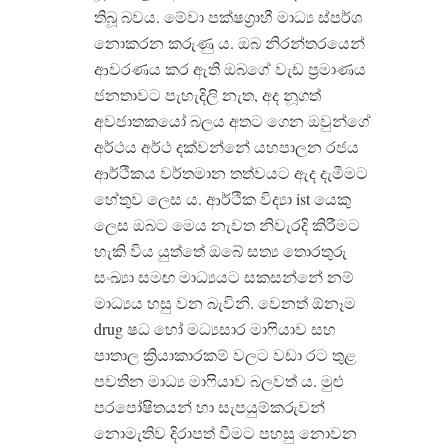
තිබූ බවය. මේවා පක්ෂග්‍රාහී මාධ්‍ය ස්පර්ශ
නොකරන කරුණු ය. ඔබ නිරන්තරයෙන්
ආවරණය කර ඇති ඔබගේ වැඩ ප්‍රමාණය
ජනතාවට පැහැදිලි නැත, අද නූගත්
අවජාතකයෝ බලය අතට ගෙන ඔවුන්ගේ
අර්ථය අර්ථ දක්වන්නේ යහපාලන රජය
ආර්ථිකය වර්තමාන තත්වයට ඇද දැමීමට
හේතුව ලෙස ය. ආර්ථික විද්‍යා ist යෙකු
ලෙස ඔබට මෙය නැවත නිවැරදි කිරීමට
හැකි විය යුත්තේ ඔබේ සත්‍ය තොරතුරු
සංඛ්‍යා සමඟ මාධ්‍යයට සකසන්නේ නම්
මාධ්‍යය හසු වන බැවිනි. වෙනත් ඕනෑම
drug ෂධ හෝ මධ්‍යසාර මාෆියාව සහ
පාතාල ක්‍රියාකාරකම් වලට වඩා රට තුළ
පවතින මාධ්‍ය මාෆියාව බලවත් ය. මුළු
පරපෝෂිතයන් හා සැපයුම්කරුවන්
නොමැතිව දිරාපත් වීමට පහසු නොවන