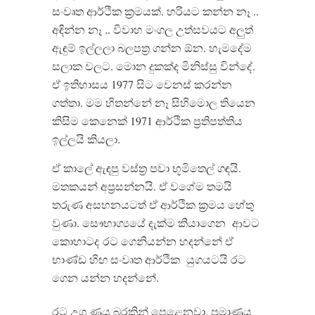
සංවෘත ආර්ථික ක්‍රමයක්. හරියට කන්න නෑ ..
අඳින්න නෑ .. විවාහ මංගල උත්සවයට අලුත්
ඇඳුම් ඉල්ලලා බලපත්‍ර ගන්න ඕන. හැමදේම
සලාක වලට. මොන දුකක්ද මිනිස්සු වින්දේ.
ඒ ඉතිහාසය 1977 සිට වෙනස් කරන්න
ගත්තා. මම හිතන්නේ නෑ සිහිමොල තියෙන
කිසිම කෙනෙක් 1971 ආර්ථික ප්‍රතිපත්තිය
ඉල්ලයි කියලා.
ඒ කාලේ ඇඳපු වස්ත්‍ර පවා භූමිතෙල් ගඳයි.
මතකයන් අප්‍රසන්නයි. ඒ වගේම තමයි
තරුණ අසහනයටත් ඒ ආර්ථික ක්‍රමය හේතු
වුණා. සෞභාග්‍යයේ දැක්ම කියාගෙන
ආවට
කොහාටද
රට ගෙනියන්න හදන්නේ ඒ
භාණ්ඩ හිඟ සංවෘත ආර්ථික
යුගයටයි රට
ගෙන යන්න හදන්නේ.
රට උග්‍ර ණය බරකින් පෙළෙනවා. ප්‍රමාණය