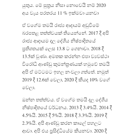
යුතුය. මේ සුත්‍රය නිසා නොවෙයි නම් 2020
අය වැය පරතරය 11 % ඉක්මවා යනවා
ඒ වගේම තමයි රාජ්‍ය ආදායම් අඩුවීමේ
බරපතළ තත්ත්වයක් තියෙන්නේ. 2017 දී අපි
රාජ්‍ය ආදායම දල දේශීය නිෂ්පාදිතයේ
ප්‍රතිශතයක් ලෙස 13.8 ට ගෙනාවා. 2018 දී
13.5ක් වුණා. අමතක කරන්න එපා ව්‍යවස්ථා
විරෝධී ආණ්ඩු කුමන්ත්‍රණයක් හමුවේ තමයි
අපි ඒ මට්ටමට ඉහල නංවලා ගත්තේ. නමුත්
2019 දී 12.6ක් වෙලා, 2020 දී කීයද 10% වගේ
වෙලා.
ඔන්න තත්ත්වය. ඒ වගේම තමයි දල දේශීය
නිෂ්පාදිතයේ වර්ධනය. 2013 දී 3.4%යි. 2014 දී
4.5%යි. 2015 දී 5%යි. 2018 දී 3.3%යි. 2019 දී
2.3%යි. අපි ආණ්ඩු කරන කාලේ පහලට
ආවා. අපි එය ප්‍රසිද්ධියේම කියනවා. 2020 දී