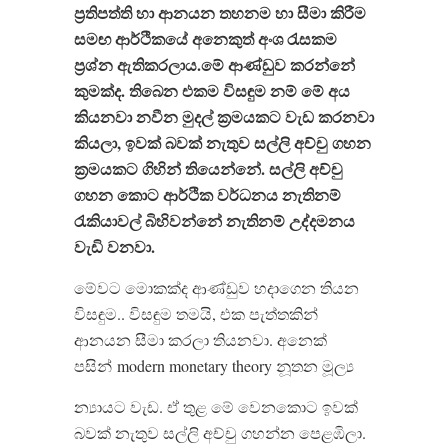
ප්‍රතිපත්ති
හා
ආනයන
තහනම
හා
සීමා
කිරීම
සමඟ
ආර්ථිකයේ
අනෙකුත්
අංශ
රැසකම
ප්‍රශ්න
ඇතිකරලාය
.
මේ
ආණ්ඩුව
කරන්නේ
කුමක්ද
.
තිබෙන
එකම
විසඳුම
නම්
මේ
අය
කියනවා
නවීන
මුදල්
ක්‍රමයකට
වැඩ
කරනවා
කියලා
,
ඉවක්
බවක්
නැතුව
සල්ලි
අච්චු
ගහන
ක්‍රමයකට
ගිහින්
තියෙන්නේ
.
සල්ලි
අච්චු
ගහන
කොට
ආර්ථික
වර්ධනය
නැතිනම්
රැකියාවල්
බිහිවන්නේ
නැතිනම්
උද්දමනය
වැඩි
වනවා
.
මේවට මොකක්ද ආණ්ඩුව හදාගෙන තියන
විසඳුම.. විසඳුම තමයි, එක පැත්තකින්
ආනයන සීමා කරලා තියනවා. අනෙක්
පසින් modern monetary theory නූතන මූල්‍ය
න්‍යායට වැඩ. ඒ තුළ මේ වෙනකොට ඉවක්
බවක් නැතුව සල්ලි අච්චු ගහන්න පෙළඹිලා.