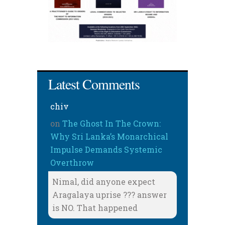
Latest Comments
chiv
on
The Ghost In The Crown:
Why Sri Lanka’s Monarchical
Impulse Demands Systemic
Overthrow
Nimal, did anyone expect
Aragalaya uprise ??? answer
is NO. That happened