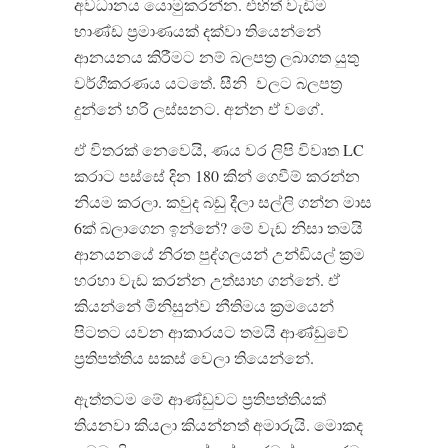
අවධානය යොමුකරන්න. එහිත් වැඩිම
භාණ්ඩ ප්‍රමාණයක් දක්වා තියෙන්නේ
ආනයනය කිරීමට නම් බලපත්‍ර ලබාගත යුතු
වර්ගීකරණය යටතේ. සීනි වලට බලපත්‍ර
දුන්නේ හරි ලස්සනට. අන්න ඒ වගේ.
ඒ විතරක් නෙවෙයි, ණය වර ලිපි විවෘත LC
කරාට පස්සේ දින 180 කින් ගෙවීම් කරන්න
නියම කරලා. කවුද බඩු දීලා සල්ලි ගන්න මාස
6ක් බලාගෙන ඉන්නේ? මේ වැඩ නිසා තමයි
ආනයනයේ නිරත පුද්ගලයන් උන්ඩියල් ක්‍රම
හරහා වැඩ කරන්න උත්සාහ ගන්නේ. ඒ
කියන්නේ මිනිසුන්ව නීතිමය ක්‍රමයෙන්
පිටතට යවන ආකාරයට තමයි ආණ්ඩුවේ
ප්‍රතිපත්තිය සකස් වෙලා තියෙන්නේ.
ඇත්තටම මේ ආණ්ඩුවට ප්‍රතිපත්තියක්
තියනවා කියලා කියන්නත් අමාරුයි. මොකද