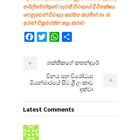
පාර්ලිමේන්තුවේ පැවති විවාදයේ දී විපක්ෂය
වෙනුවෙන් විවාදය ආරම්භ කරමින් පා. ම.
ඉරාන් වික්‍රමරත්න කළ කථාව
Facebook
Twitter
WhatsApp
Share
ශක්තිකගේ කතන්දරේ
විනය සහ විරෝධය;
මියන්මාරයේ සිට ශ්‍රී ලංකාව
දක්වා
Latest Comments