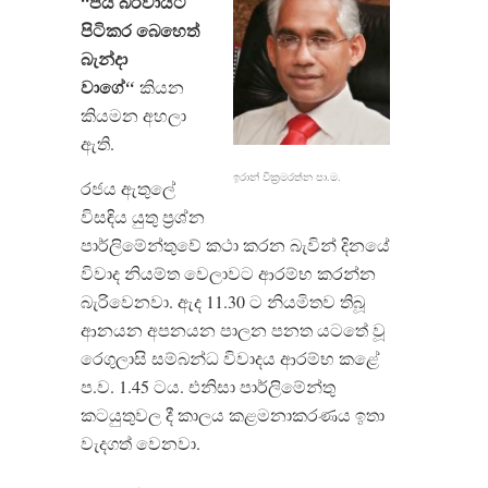
පය
බරවායට
“
පිටිකර
බෙහෙත්
බැන්දා
වාගේ
“
කියන
කියමන අහලා
ඇති.
ඉරාන් වික්‍රමරත්න පා.ම.
රජය ඇතුලේ
විසඳිය යුතු ප්‍රශ්න
පාර්ලිමේන්තුවේ කථා කරන බැවින් දිනයේ
විවාද නියම්ත වෙලාවට ආරම්භ කරන්න
බැරිවෙනවා. ඇද 11.30 ට නියමිතව තිබූ
ආනයන අපනයන පාලන පනත යටතේ වූ
රෙගුලාසි සම්බන්ධ විවාදය ආරම්භ කළේ
ප.ව. 1.45 ටය. එනිසා පාර්ලිමේන්තු
කටයුතුවල දී කාලය කළමනාකරණය ඉතා
වැදගත් වෙනවා.