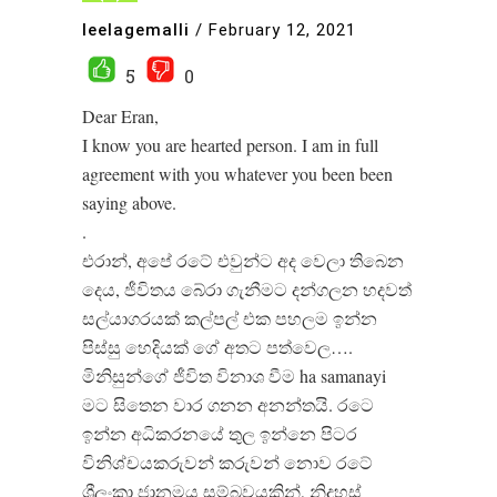
leelagemalli
/
February 12, 2021
5
0
Dear Eran,
I know you are hearted person. I am in full
agreement with you whatever you been been
saying above.
.
එරාන්, අපේ රටේ එවුන්ට අද වෙලා තිබෙන
දෙය, ජීවිතය බේරා ගැනීමට දන්ගලන හදවත්
සල්යාගරයක් කල්පල් එක පහලම ඉන්න
පිස්සු හෙදියක් ගේ අතට පත්වෙල….
මිනිසුන්ගේ ජීවිත විනාශ වීම ha samanayi
මට සිතෙන වාර ගනන අනන්තයි. රටෙ
ඉන්න අධිකරනයේ තුල ඉන්නෙ පිටර
විනිශ්චයකරුවන් කරුවන් නොව රටේ
ශ්‍රීලංකා ජානමය සම්බවයකින්, නිදහස්