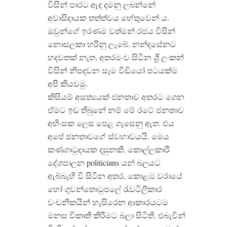
විසින් පාරට ඇද දමනු ලබන්නේ
අවාසිදායක තත්ත්වය හේතුවෙන් ය.
ඔවුන්ගේ ඉරණම වත්මන් රජය විසින්
නොසලකා හරිනු ලැබේ. නන්දසේනට
හදවතක් නැත, අතරමංව සිටින ශ්‍රී ලංකන්
විසින් නිපදවන සෑම වීඩියෝ පටයක්ම
අපි කියවමු.
කිසියම් අසත්‍යයක් ජනතාව අතරට ගෙන
ඒමට ඉඩ තිබුනේ නම් මේ රටේ ජනතාව
අහිංසක ලෙස පෙළ ගැසෙනු ඇත. එය
අපේ ජනතාවගේ ස්වභාවයයි. මෙය
කණගාටුදායක දසුනකි. කොල්ලකාරී
දේශපාලන politicians යන් බලයට
ඇබ්බැහි වී සිටින අතර, කොළඹ වරායේ
හෝ ගුවන්තොටුපලේ රැවටිලිකාර
වංචනිකයින් හැසිරෙන ආකාරයටම
මනස විකෘති කිරීමට බලා සිටිති. එබැවින්