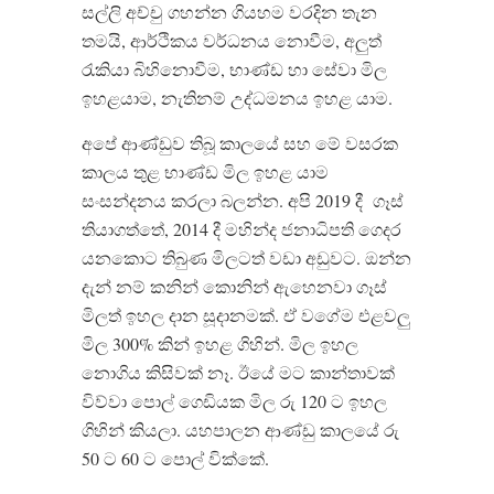
සල්ලි අච්චු ගහන්න ගියහම වරදින තැන
තමයි, ආර්ථිකය වර්ධනය නොවීම, අලුත්
රැකියා බිහිනොවීම, භාණ්ඩ හා සේවා මිල
ඉහළයාම, නැතිනම් උද්ධමනය ඉහළ යාම.
අපේ ආණ්ඩුව තිබූ කාලයේ සහ මේ වසරක
කාලය තුළ භාණ්ඩ මිල ඉහළ යාම
සංසන්දනය කරලා බලන්න. අපි 2019 දී ගෑස්
තියාගත්තේ, 2014 දී මහින්ද ජනාධිපති ගෙදර
යනකොට තිබුණ මිලටත් වඩා අඩුවට. ඔන්න
දැන් නම් කනින් කොනින් ඇහෙනවා ගෑස්
මිලත් ඉහල දාන සූදානමක්. ඒ වගේම එළවලු
මිල 300% කින් ඉහළ ගිහින්. මිල ඉහල
නොගිය කිසිවක් නෑ. ඊයේ මට කාන්තාවක්
විව්වා පොල් ගෙඩියක මිල රු 120 ට ඉහල
ගිහින් කියලා. යහපාලන ආණ්ඩු කාලයේ රු
50 ට 60 ට පොල් වික්කේ.