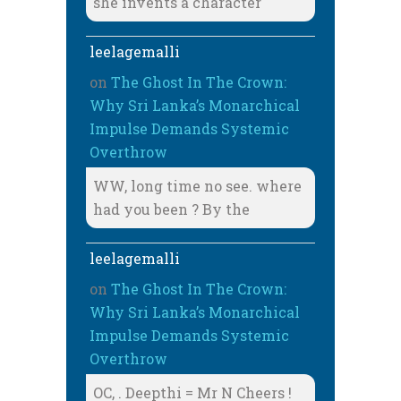
she invents a character
leelagemalli
on
The Ghost In The Crown:
Why Sri Lanka’s Monarchical
Impulse Demands Systemic
Overthrow
WW, long time no see. where
had you been ? By the
leelagemalli
on
The Ghost In The Crown:
Why Sri Lanka’s Monarchical
Impulse Demands Systemic
Overthrow
OC, . Deepthi = Mr N Cheers !