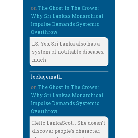
on
The Ghost In The Crown:
Why Sri Lanka’s Monarchical
Impulse Demands Systemic
Overthrow
LS, Yes, Sri Lanka also has a
system of notifiable diseases,
much
leelagemalli
on
The Ghost In The Crown:
Why Sri Lanka’s Monarchical
Impulse Demands Systemic
Overthrow
Hello LankaScot, . She doesn't
discover people's character;