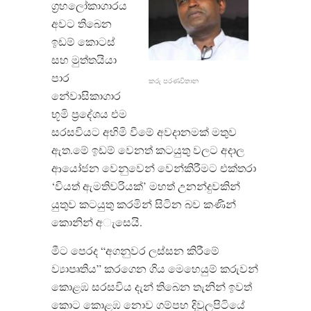
ග්‍රහලෝකාගාරය
අවට තිබෙන
ඉඩම් කොටස්
සහ මුත්තයියා
පාර
කරු පරණවිතාන​
නේවාසිකාගාර
භූමි ප්‍රදේශය එම
සරසවියට අහිමි වීමේ අවදානමක් මතුව
ඇත.මේ ඉඩම් වෙනත් කටයුතු වලට අදාල
ආයෝජන වෙනුවෙන් වෙන්කිරීමට එක්තරා
‘වියත් ඇමතිවරියක්’ මහත් උනන්දුවකින්
යුතුව කටයුතු කරමින් සිටින බව කණින්
කොනින් අැසෙයි.
මීට පෙරද “අගනුවර ලස්සන කිරීමේ
ව්‍යාපෘතිය” කරගෙන ගිය මෙහෙයුම් කරුවන්
කොළඹ සරසවිය දැන් තිබෙන තැනින් ඉවත්
කොට කොළඹ නොව ගම්පහ දිවුලපිටියේ