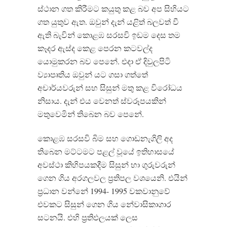
ස්ථාන ගත කිරීමට කයුතු කළ බව අප සිහියට
ගත යුතුව ඇත. ඔවුන් දැන් යළිත් බලවත් වී
ඇති බැවින් කොළඹ සරසවි ඉඩම දෙස තම
කෑදර ඇස්ද කෙළ පෙරන කටවල්ද
යොමුකරන බව පෙනේ. එදා ඒ දිවුලපිටි
ව්‍යාපෘතිය ඔවුන් යට ගසා ගත්තේ
අචාර්යවරුන් සහ සිසුන් මතු කළ විරෝධය
නිසාය. දැන් එය වෙනත් ස්වරූපයකින්
මතුවෙමින් තිබෙන බව පෙනේ.
කොළඹ සරසවි බිම සහ ගොඩනැගිලි අද
තිබෙන මට්ටමට පළල් වූයේ ඉතිහාසයේ
අවස්ථා කිහිපයකදීම සිසුන් හා ගුරුවරුන්
ගෙන ගිය අරගලවල ප්‍රතිපල වශයෙනි. එයින්
ප්‍රධාන වන්නේ 1994- 1995 වකවානුවේ
එවකට සිසුන් ගෙන ගිය නේවාසිකාගාර
සටනයි. එහි ප්‍රතිඵලයක් ලෙස