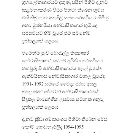
ග්‍රහලෝකාගාරයට දකුණු පසින් පිහිටි දැනට
කළමනාකරණ පීඨය පිහිටා තිබෙන භූමිය
එහි තිබූ ගොඩනැගිලි සමග සරසවියට හිමි වූ
අතර මුත්තයියා නේවාසිකාගාර භූමියද
සරසවියට හිමි වූයේ එම සටනේම
ප්‍රතිපලයක් ලෙසය.
එමෙන්ම පුංචි බොරැල්ල කිත්‍යාකර
නේවාසිකාගාර ඉඩමේ අයිතිය සරසවියට
තහවුරු වී නේවාසිකාගාරය පළල් වූයේද
ඇක්වයිනාස් නේවාසිකාගාර විශාල වූයේද
1991- 1992 සමයේ වෛද්‍ය පිඨය අසල
බ්ලොම්ෆොන්ටේන් නේවාසිකාගාරයේ
සිදුකළ මාරාන්තික උපවාස සටනක අතුරු
ප්‍රතිපලයක් ලෙසය.
දැනට ක්‍රීඩා අමාත්‍යංශය පිහිටා තිබෙන රේස්
කෝට් ගොඩනැගිලිද 1994-1995