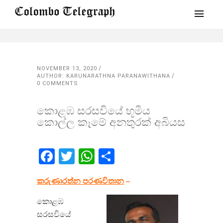
NOVEMBER 13, 2020
AUTHOR: KARUNARATHNA PARANAWITHANA
0 COMMENTS
කොළඹ සරසවියේ භූමිය
කොල්ල කෑමේ අනතුරක් අබියස
Facebook
Twitter
WhatsApp
Share
කරුණාරත්න පරණවිතාන
​ –
කොළඹ
සරසවියේ