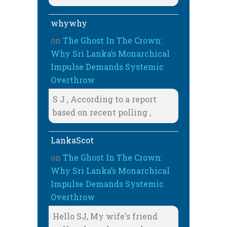
whywhy
on
The Ghost In The Crown:
Why Sri Lanka’s Monarchical
Impulse Demands Systemic
Overthrow
S J , According to a report
based on recent polling ,
LankaScot
on
The Ghost In The Crown:
Why Sri Lanka’s Monarchical
Impulse Demands Systemic
Overthrow
Hello SJ, My wife's friend