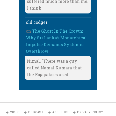
suffered much more than me.
I think
old codger
on
The Ghost In The Crown:
Why Sri Lanka’s Monarchical
Impulse Demands Systemic
Overthrow
Nimal, "There was a guy
called Namal Kumara that
the Rajapakses used
VIDEO
PODCAST
ABOUT US
PRIVACY POLICY