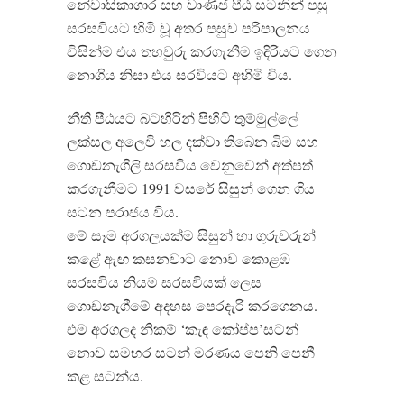
නේවාසිකාගාර සහ වාණිජ පීඨ සටනින් පසු
සරසවියට හිමි වූ අතර පසුව පරිපාලනය
විසින්ම එය තහවුරු කරගැනීම ඉදිරියට ⁣ගෙන
නොගිය නිසා එය සරවියට අහිමි විය.
නීති පීඨයට බටහිරින් පිහිටි තුම්මුල්ලේ
ලක්සල අලෙවි හල දක්වා තිබෙන බිම සහ
ගොඩනැගිලි සරසවිය වෙනුවෙන් අත්පත්
කරගැනීමට 1991 වසරේ සිසුන් ගෙන ගිය
සටන පරාජය විය.
මේ සෑම අරගලයක්ම සිසුන් හා ගුරුවරුන්
කළේ ඇඟ කසනවාට නොව කොළඹ
සරසවිය නියම සරසවියක් ලෙස
ගොඩනැගීමේ අදහස පෙරදැරි කරගෙනය.
එම අරගලද නිකම් ‘කැඳ කෝප්ප’සටන්
නොව සමහර සටන් මරණය පෙනි පෙනී
කළ සටන්ය.