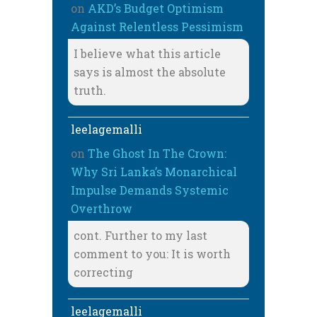
on
AKD’s Budget Optimism
Against Relentless Pessimism
I believe what this article
says is almost the absolute
truth.
leelagemalli
on
The Ghost In The Crown:
Why Sri Lanka’s Monarchical
Impulse Demands Systemic
Overthrow
cont. Further to my last
comment to you: It is worth
correcting
leelagemalli