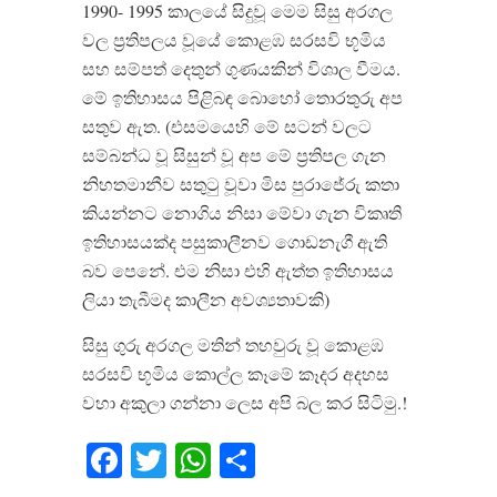
1990- 1995 කාලයේ සිදුවූ මෙම සිසු අරගල
වල ප්‍රතිපලය වූයේ කොළඹ සරසවි භූමිය
සහ සම්පත් දෙතුන් ගුණයකින් විශාල වීමය.
මේ ඉතිහාසය පිළිබඳ බොහෝ තොරතුරු අප
සතුව ඇත. (එසමයෙහි මේ සටන් වලට
සම්බන්ධ වූ සිසුන් වූ අප මේ ප්‍රතිපල ගැන
නිහතමානීව සතුටු වූවා මිස පුරාජේරු කතා
කියන්නට නොගිය නිසා මේවා ගැන විකෘති
ඉතිහාසයක්ද පසුකාලීනව ගොඩනැගී ඇති
බව පෙනේ. එම නිසා එහි ඇත්ත ඉතිහාසය
ලියා තැබීමද කාලීන අවශ්‍යතාවකි)
සිසු ගුරු අරගල මතින් තහවුරු වූ කොළඹ
සරසවි භූමිය කොල්ල කෑමේ කෑදර අදහස
වහා අකුලා ගන්නා ලෙස අපි බල කර සිටිමු.!
Facebook
Twitter
WhatsApp
Share