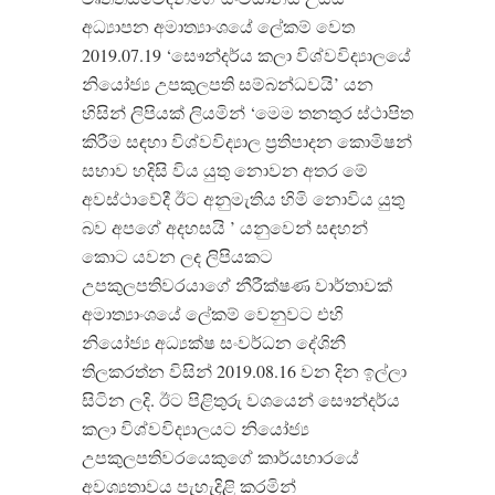
අධ්‍යාපන අමාත්‍යාංශයේ ලේකම් වෙත
2019.07.19 ‘සෞන්දර්ය කලා විශ්වවිද්‍යාලයේ
නියෝජ්‍ය උපකුලපති සම්බන්ධවයි’ යන
හිසින් ලිපියක් ලියමින් ‘මෙම තනතුර ස්ථාපිත
කිරීම සඳහා විශ්වවිද්‍යාල ප්‍රතිපාදන කොමිෂන්
සභාව හදිසි විය යුතු නොවන අතර මේ
අවස්ථාවේදී ඊට අනුමැතිය හිමි නොවිය යුතු
බව අපගේ අදහසයි ’ යනුවෙන් සඳහන්
කොට යවන ලද ලිපියකට
උපකුලපතිවරයාගේ නීරීක්ෂණ වාර්තාවක්
අමාත්‍යාංශයේ ලේකම් වෙනුවට එහි
නියෝජ්‍ය අධ්‍යක්ෂ සංවර්ධන දේශිනී
තිලකරත්න විසින් 2019.08.16 වන දින ඉල්ලා
සිටින ලදි. ඊට පිළිතුරු වශයෙන් සෞන්දර්ය
කලා විශ්වවිද්‍යාලයට නියෝජ්‍ය
උපකුලපතිවරයෙකුගේ කාර්යභාරයේ
අවශ්‍යතාවය පැහැදිළි කරමින්