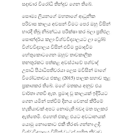
සදාචාර විරෝධී තීන්දුව ගෙන තිබේ.
සෞම්‍ය ලියනගේ මහතාගේ ආධුනික
පරිවාස කාලය අවසන් වීමට පෙර ඔහු විසින්
භාරදී තිබූ නිබන්ධය පරීක්ෂා කර බලා ප්‍රතිඵල
සෞන්දර්ය කලා විශ්වවිද්‍යාලයට ලා ට්‍රෝබ්
විශ්වවිද්‍යාලය විසින් එවීම ප්‍රමාදවීම
හේතුකොටගෙන ඔහුව තාවකාලික
තනතුරකට පත්කළ අවස්ථාවේ පශ්චාද්
උපාධි පීඨාධිපතිවරයා ලෙස මවිසින් මාගේ
විරෝධතාවය එකළ (2015) පාලක සභාව තුළ
ප්‍රකාශකර තිබේ. මගේ මතකය අනුව එය
වාර්තා ගතවී ඇත. ප්‍රමාද වූ කාලයක් ඉදිරියට
ගෙන යමින් පත්වීම් දිනය වෙනස් කිරීමේ
හැකියාවක් අපට නොමැති බවද මත පලකර
ඇත්තෙමි. එහෙත් එකළ එයට අවධානයක්
යොමු නොකොට එකී තීරණ ගන්නා ලදි.
විශ්වවිද්‍යාලය විසින් වැටුප් සහිත නිවාඩු