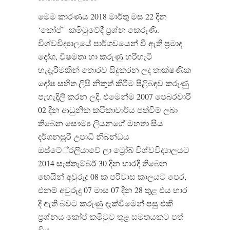
මෙම කාරණය 2018 මාර්තු මස 22 දින
‘කෝප්’ කමිටුවේදී ප්‍රශ්න කෙරුණි.
විශ්වවිද්‍යාලයේ පාර්ශවයෙන් වී ඇති ප්‍රමාද
දෝශ, විෂමතා හා කරුණු හරිහැටි
හැදෑරීමකින් තොරව සිදුකරන ලද තාක්ෂණික
දෝෂ සහිත ලිපි නිකුත් කිරීම පිළිබඳව කරුණු
පැහැදිලි කරන ලදි. එමෙන්ම 2007 පෙබරවාරි
02 දින ආධුනික කථිකාචාර්ය පත්වීම් ලබා
තිබෙන සෞම්‍ය ලියනගේ මහතා සිය
දර්ශනසූරී උපාධි නිබන්ධය
ඔස්ටේ්‍රලියාවේ ලා ට්‍රෝබ් විශ්වවිද්‍යාලයට
2014 සැප්තැම්බර් 30 දින භාරදී තිබෙන
හෙයින් අවුරුදු 08 ක පරිවාස කාලයට පෙර,
එනම් අවුරුදු 07 මාස 07 දින 28 තුළ එය භාර
දී ඇති බවට කරුණු දැක්වීමෙන් පසු එකී
ප්‍රශ්නය කෝප් කමිටුව තුළ සමතයකට පත්
විය.