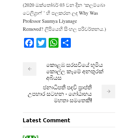
(2020 ඔක්තෝබර් 03 වන දින ‘කලම්බො
ටෙලිග්‍රාෆ් ’ හි පලකරන ලද Why Was
Professor Saumya Liyanage
Removed? ලිපියෙහි සිංහල පරිවර්තනය.)
Facebook
Twitter
WhatsApp
Share
කොළඹ සරසවියේ භූමිය
කොල්ල කෑමේ අනතුරක්
අබියස
ජනාධිපති පදවි ප්‍රාප්ති
උපහාර සටහන - ගෝඨාභය
මහතා සමතෙකි!
Latest Comment