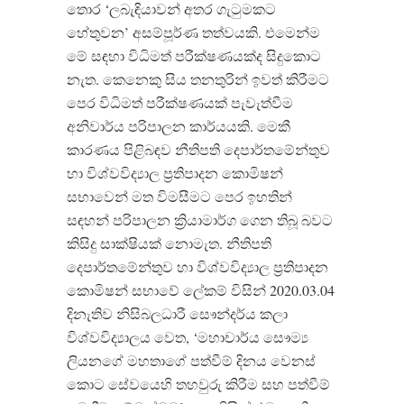
තොර ‘ලබැඳියාවන් අතර ගැටුමකට
හේතුවන’ අසම්පූර්ණ තත්වයකි. එමෙන්ම
මේ සඳහා විධිමත් පරීක්ෂණයක්ද සිදුකොට
නැත. කෙනෙකු සිය තනතුරින් ඉවත් කිරීමට
පෙර විධිමත් පරීක්ෂණයක් පැවැත්වීම
අනිවාර්ය පරිපාලන කාර්යයකි. මෙකී
කාරණය පිළිබඳව නීතිපති දෙපාර්තමේන්තුව
හා විශ්වවිද්‍යාල ප්‍රතිපාදන කොමිෂන්
සභාවෙන් මත විමසීමට පෙර ඉහතින්
සඳහන් පරිපාලන ක්‍රියාමාර්ග ගෙන තිබූ බවට
කිසිදු සාක්ෂියක් නොමැත. නීතිපති
දෙපාර්තමේන්තුව හා විශ්වවිද්‍යාල ප්‍රතිපාදන
කොමිෂන් සභාවේ ලේකම් විසින් 2020.03.04
දිනැතිව නිසිබලධාරී සෞන්දර්ය කලා
විශ්වවිද්‍යාලය වෙත, ‘මහාචාර්ය සෞම්‍ය
ලියනගේ මහතාගේ පත්වීම් දිනය වෙනස්
කොට සේවයෙහි තහවුරු කිරීම සහ පත්වීම්