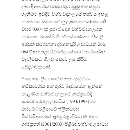
ලබා දී ආචාර්යවරයෙකුට සුදුසුකම් සපුරා
ගැනීමට ඉඩදීම විශ්වවිද්‍යාලයේ තත්වය ඉහළ
ගෙනයාම සඳහා කරනු ලබන ආයෝජනයකි.
වසර 03/04 ක් පුරා විදේශ විශ්වවිද්‍යාලයක
වෙහෙස මහන්සි වී පර්යේෂණයක නියැලී
අත්පත් කරගන්නා දර්ශනසූරී උපාධියක් මාස
06/07 ක කාලපරිච්ඡේදයක් හෝ තාක්ෂණික
වැරදීමකට හිලව් කොට ලඝු කිරීම
ඛේදවාචකයකි.
* සෞම්‍ය ලියනගේ මහතා ආධුනික
කථිකාචාර්ය තනතුරට බඳවාගෙන ඇත්තේ
කැළණිය විශ්වවිද්‍යාලයේ ශාස්ත්‍රවේදී
සාමාන්‍ය පෙළ උපාධිය (1994/1998) හා
ඔස්ටේ්‍රලියාවේ ෆ්ලින්ඩර්ස්
විශ්වවිද්‍යාලයේ දෑඅවුරුදු නිර්මාණ කලා
ශාස්ත්‍රපති (2001/2003) පිළිබඳ පශ්චාද් උපාධිය