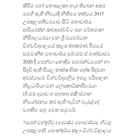
කිරීම හෝ නොසලකා හැර තිබෙන අතර
මෙහි ඇති නිවැරදි නීතිමය තත්වය 2015
උපකුලපතිවරයාව සිටි මහාචාර්ය
ආරියරත්න කළුආරච්චිට සහ වර්තමාන
නිසිබලධරයා වන ශ්‍රී ජයවර්ධන
විශ්වවිද්‍යාලයේ කළමණාකරණ පීඨයේ
සම්මානිත මහාචාර්ය ඩබ්.එම්.ඒ.බණ්ඩාරට
2020 දී පෙන්වා නොදීම සම්බන්ධයෙන් හා
සිදුවී ඇති සියලු තාක්ෂණික දෝෂ සිදුවන
අවස්ථාවේ විශ්වවිද්‍යාලීය ඉහළ පරිපාලන
නිළධාරියා වන ලේඛකාධිකාරීවරයා
(බී.එම්.දයාවංශ මහතා) එකී ස්ථාන
නියෝජනය කර ඇති බැවින් වැරුද්දේ
වගකීම ඔහු වෙත පැවරේ.
*සරත් චන්ද්‍රජීව (ජ්‍යෙෂ්ඨ මහාචාර්ය), හිටපු
උපකුලපති, සෞන්දර්ය කලා විශ්වවිද්‍යාලය