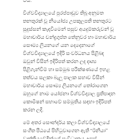
විශ්වවිද්‍යාලයේ පුරප්පාඩුව තිබූ අනුමත
තනතුරක් වූ නියෝජ්‍ය උපකුලපති තනතුරට
සුදුස්සන් කැඳවීමෙන් පසුව අයදුම්කරුවන් වූ
මහාචාර්ය චන්ද්‍රගුප්ත තේනුවර හා මහාචාර්ය
සෞම්‍ය ලියනගේ යන දෙදෙනාගේ
විශ්වවිද්‍යාලයේ ඉදිරි සංවර්ධනය පිළිබඳ
ඔවුන් විසින් ඉදිරිපත් කරන ලද දෘශ්‍ය
පිළිගැන්වීම් හා සම්මුඛ පරීක්ෂණයේ ඉහළ
තත්වය සලකා බැලූ පාලක සභාව විසින්
මහාචාර්ය සෞම්‍ය ලියනගේ තෝරාගෙන
ඔහුගේ නාම යෝජනා විශ්වවිද්‍යාල ප්‍රතිපාදන
කොමිෂන් සභාවේ සම්මුතිය සඳහා ඉදිරිපත්
කරන ලදි.
මේ අතර සෞන්දර්ය කලා විශ්වවිද්‍යාලයේ
සංගීත පීඨයේ පිහිටුවාගෙන ඇති “ඊනියා”
වෘත්තීයවේදීන්ගේ සංවිධානය උසස්