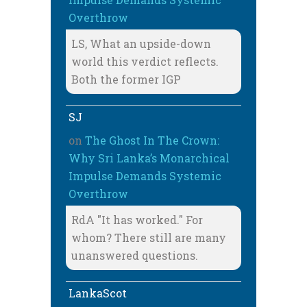
Overthrow
LS, What an upside-down
world this verdict reflects.
Both the former IGP
SJ
on
The Ghost In The Crown:
Why Sri Lanka’s Monarchical
Impulse Demands Systemic
Overthrow
RdA "It has worked." For
whom? There still are many
unanswered questions.
LankaScot