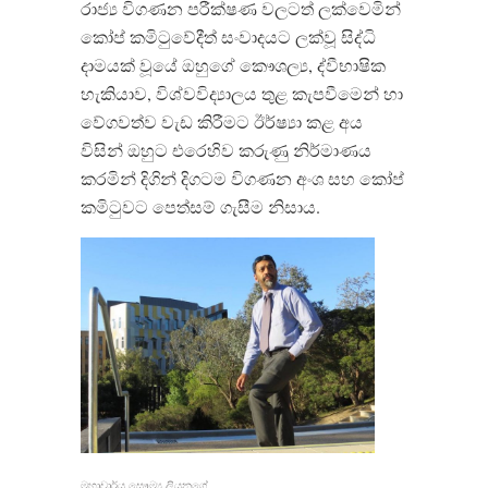
රාජ්‍ය විගණන පරීක්ෂණ වලටත් ලක්වෙමින්
කෝප් කමිටුවේදීත් සංවාදයට ලක්වූ සිද්ධි
දාමයක් වූයේ ඔහුගේ කෞශල්‍ය, ද්වීභාෂික
හැකියාව, විශ්වවිද්‍යාලය තුළ කැපවීමෙන් හා
වේගවත්ව වැඩ කිරීමට ඊර්ෂ්‍යා කළ අය
විසින් ඔහුට එරෙහිව කරුණු නිර්මාණය
කරමින් දිගින් දිගටම විගණන අංශ සහ කෝප්
කමිටුවට පෙත්සම් ගැසීම නිසාය.
මහාචාර්ය සෞම්‍ය ලියනගේ