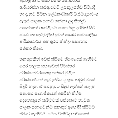
අවුරුදු 05 ට පෙර එනම් මහාචාර්ය
ආරියරත්න කළුආරච්චි උපකුලපතිව සිටියදී
හා දැනට සිටින ලේඛකාධිකාරී බී.එම්.දයාවංශ
ඇතුළු පාලක සභාව ගන්නා ලද තීන්දුව
අසෝභනව කරලියට ගෙන ඔහු දරමින් සිටි
සියළු තනතුරුවලින් ඉවත් කොට තාවකාලික
කථිකාචාර්ය තනතුරට නින්දා සහගතව
පත්කර තිබේ.
තනතුරකින් ඉවත් කිරීමේ තීරණයක් ගැනීමට
පෙර පාලක සභාවෙන් පිටස්තර
පරීක්ෂකවරයෙකු පත්කර මූලික
පරීක්ෂණයක් පැවැත්විය යුතුය. නමුත් එසේ
සිදුවී නැත. ඒ වෙනුවට සිදුව ඇත්තේ පාලක
සභාවේ සාමාජිකයන් අතරින් කිහිප
දෙනෙකුගේ කමිටුවක් පත්කොට නැවත
පාලක සභාවෙන්ම තනතුර අහෝසි කිරීමට
තීරණ ගැනීමයි. මෙය විනිවිද භාවයෙන්