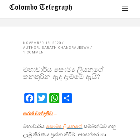
NOVEMBER 13, 2020
AUTHOR: SARATH CHANDRAJEEWA
1 COMMENT
මහාචාර්ය සෞම්‍ය ලියනගේ
තනතුරින් ඇද දැම්මේ ඇයි?
Facebook
Twitter
WhatsApp
Share
සරත් චන්ද්‍රජීව
–
මහාචාර්ය
සෞම්‍ය ලියනගේ
සම්බන්ධව ගනු
ලැබූ තීරණය ප්‍රශ්න කිරීම්, අභ්‍යන්තර හා