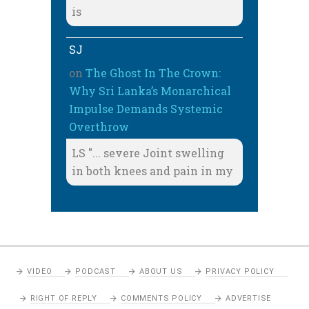
is
SJ
on
The Ghost In The Crown:
Why Sri Lanka’s Monarchical
Impulse Demands Systemic
Overthrow
LS "... severe Joint swelling
in both knees and pain in my
VIDEO
PODCAST
ABOUT US
PRIVACY POLICY
RIGHT OF REPLY
COMMENTS POLICY
ADVERTISE