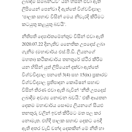
ලබාදීම සම්බන්ධව’ යන හිසින් එවා ඇති
ලිපියෙන් පෙන්වා දී ඇත්තේ විශ්වවිද්‍යාල
‘පාලක සභාව විසින් මෙය නිවැරදි කිරීමට
කටයුතු කළයුතු බවයි’.
නීතිපති දෙපාර්තමේන්තුව විසින් එවා ඇති
2020.07.22 දිනැතිව නෛතික උපදෙස් ලබා
ගැනීම (මහාචාර්ය එස්.පී.ඩී. ලියනගේ
මහතා) කථිකාචාර්ය තනතුරේ ස්ථීර කිරීම
යන හිසින් යුත් ලිපියෙන් දක්වා ඇත්තේ
විශ්වවිද්‍යාල පනතේ 3(4) සහ 15(ix) ප්‍රකාරව
විශ්වවිද්‍යාල ප්‍රතිපාදන කොමිෂන් සභාව
විසින් තීරණ එවා ඇති බැවින් ‘නීති උපදෙස්
ලබාදීම අවශ්‍ය නොවන බවයි.’ එකී ආයතන
දෙකම මහාචාර්ය සෞම්‍ය ලියනගේ සියළු
තනතුරු වලින් ඉවත් කිරීමට මත පල කර
නොමැත. එහිදී පාලක සභාව දෙකට බෙදී
ඇති අතර වැඩි චන්ද දෙකකින් මේ නීති හා