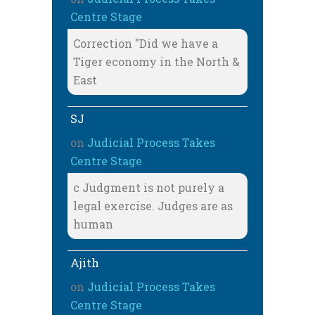
Centre Stage
Correction "Did we have a
Tiger economy in the North &
East
SJ
on
Judicial Process Takes
Centre Stage
c Judgment is not purely a
legal exercise. Judges are as
human
Ajith
on
Judicial Process Takes
Centre Stage