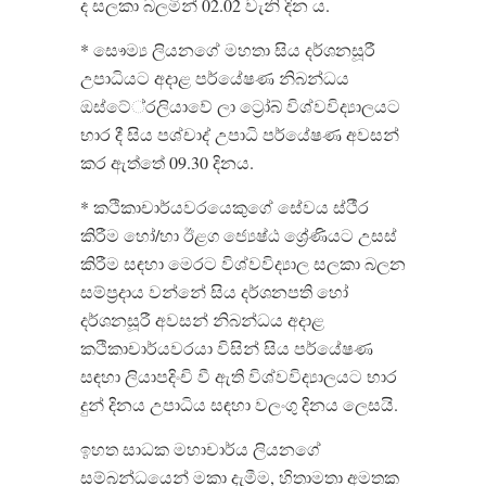
ද සලකා බලමින් 02.02 වැනි දින ය.
* සෞම්‍ය ලියනගේ මහතා සිය දර්ශනසූරී
උපාධියට අදාළ පර්යේෂණ නිබන්ධය
ඔස්ටේ්‍රලියාවේ ලා ට්‍රෝබ් විශ්වවිද්‍යාලයට
භාර දී සිය පශ්චාද් උපාධි පර්යේෂණ අවසන්
කර ඇත්තේ 09.30 දිනය.
* කථිකාචාර්යවරයෙකුගේ සේවය ස්ථීර
කිරීම හෝ/හා ඊළග ජ්‍යෙෂ්ඨ ශ්‍රේණියට උසස්
කිරීම සඳහා මෙරට විශ්වවිද්‍යාල සලකා බලන
සම්ප්‍රදාය වන්නේ සිය දර්ශනපති හෝ
දර්ශනසූරී අවසන් නිබන්ධය අදාළ
කථිකාචාර්යවරයා විසින් සිය පර්යේෂණ
සඳහා ලියාපදිංචි වී ඇති විශ්වවිද්‍යාලයට භාර
දුන් දිනය උපාධිය සඳහා වලංගු දිනය ලෙසයි.
ඉහත සාධක මහාචාර්ය ලියනගේ
සම්බන්ධයෙන් මකා දැමීම, හිතාමතා අමතක