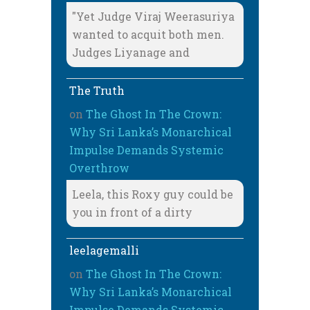
"Yet Judge Viraj Weerasuriya
wanted to acquit both men.
Judges Liyanage and
The Truth
on
The Ghost In The Crown:
Why Sri Lanka’s Monarchical
Impulse Demands Systemic
Overthrow
Leela, this Roxy guy could be
you in front of a dirty
leelagemalli
on
The Ghost In The Crown:
Why Sri Lanka’s Monarchical
Impulse Demands Systemic