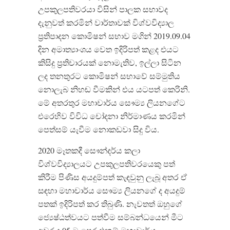
උපකුලපතිවරයා විසින් පාලක සභාවද
දැනුවත් කරමින් වාර්තාවක් විශ්වවිද්‍යාල
ප්‍රතිපාදන කොමිෂන් සභාව මගින් 2019.09.04
දින අමාත්‍යාංශය වෙත ඉදිරිපත් කළද එයට
කිසිදු ප්‍රතිචාරයක් නොමැතිව, ඉල්ලා සිටින
ලද තනතුරට කොමිෂන් සභාවේ සම්මුතිය
නොලැබ නිහඬ වීමකින් එය යටපත් කෙරිනි.
මේ අතරතුර මහාචාර්ය සෞම්‍ය ලියනගේට
එරෙහිව විවිධ චෝදනා නිර්මාණය කරමින්
පෙත්සම් යැවීම නොකඩවා සිදු විය.
2020 මෑතකදී සෞන්දර්ය කලා
විශ්වවිද්‍යාලයට උපකුලපතිවරයෙකු පත්
කිරීම පිණිස අයදුම්පත් කැඳවුනු ලැබූ අතර ඒ
සඳහා මහාචාර්ය සෞම්‍ය ලියනගේ ද අයදුම්
පතක් ඉදිරිපත් කර තිබුණි. නැවතත් ඔහුගේ
ජ්‍යෙෂ්ඨත්වයට පත්වීම සම්බන්ධයෙන් මීට