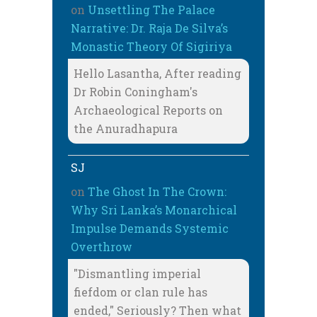
on
Unsettling The Palace
Narrative: Dr. Raja De Silva’s
Monastic Theory Of Sigiriya
Hello Lasantha, After reading
Dr Robin Coningham's
Archaeological Reports on
the Anuradhapura
SJ
on
The Ghost In The Crown:
Why Sri Lanka’s Monarchical
Impulse Demands Systemic
Overthrow
"Dismantling imperial
fiefdom or clan rule has
ended," Seriously? Then what