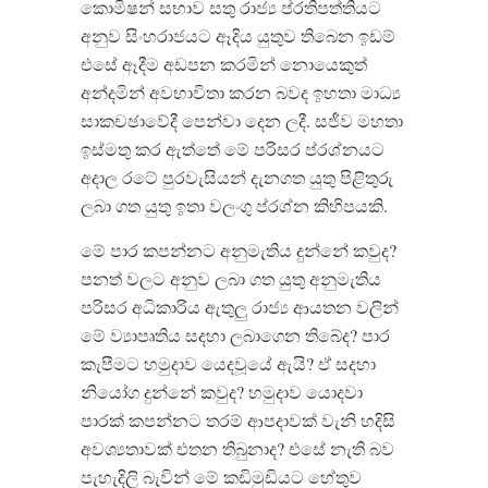
කොමිෂන් සභාව සතු රාජ්‍ය ප්රතිපත්තියට
අනුව සිංහරාජයට ඈදිය යුතුව තිබෙන ඉඩම්
එසේ ඈදීම අඩපන කරමින් නොයෙකුත්
අන්දමින් අවභාවිතා කරන බවද ඉහතා මාධ්‍ය
සාකචඡාවේදී පෙන්වා දෙන ලදී. සජීව මහතා
ඉස්මතු කර ඇත්තේ මේ පරිසර ප්රශ්නයට
අදාල රටේ පුරවැසියන් දැනගත යුතු පිළිතුරු
ලබා ගත යුතු ඉතා වලංගු ප්රශ්න කිහිපයකි.
මේ පාර කපන්නට අනුමැතිය දුන්නේ කවුද?
පනත් වලට අනුව ලබා ගත යුතු අනුමැතිය
පරිසර අධිකාරිය ඇතුලු රාජ්‍ය ආයතන වලින්
මේ ව්‍යාපෘතිය සදහා ලබාගෙන තිබේද? පාර
කැපීමට හමුදාව යෙදවූයේ ඇයි? ඒ සදහා
නියෝග දුන්නේ කවුද? හමුදාව යොදවා
පාරක් කපන්නට තරම් ආපදාවක් වැනි හදිසි
අවශ්‍යතාවක් එතන තිබුනාද? එසේ නැති බව
පැහැදිලි බැවින් මේ කඩිමුඩියට හේතුව