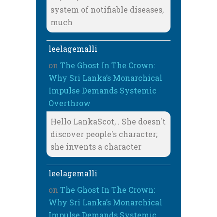
system of notifiable diseases,
much
leelagemalli
on
The Ghost In The Crown:
Why Sri Lanka’s Monarchical
Impulse Demands Systemic
Overthrow
Hello LankaScot, . She doesn't
discover people's character;
she invents a character
leelagemalli
on
The Ghost In The Crown:
Why Sri Lanka’s Monarchical
Impulse Demands Systemic