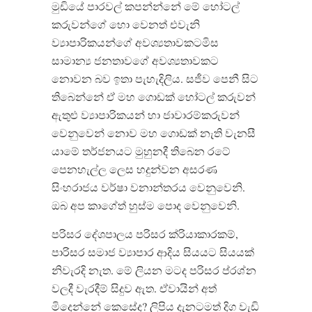
මුඩියේ පාරවල් කපන්න්නේ මේ හෝටල්
කරුවන්ගේ හො වෙනත් එවැනි
ව්‍යාපාරිකයන්ගේ අවශ්‍යතාවකටමිස
සාමාන්‍ය ජනතාවගේ අවශ්‍යතාවකට
නොවන බව ඉතා පැහැදිලිය. සජීව පෙනී සිට
තිබෙන්නේ ඒ මහ ⁣ගොඩක් හෝටල් කරුවන්
ඇතුළු ව්‍යාපාරිකයන් හා ජාවාරම්කරුවන්
වෙනුවෙන් නොව මහ ගොඩක් නැති වැනසී
යාමේ තර්ජනයට මුහුනදී තිබෙන රටේ
පෙනහැල්ල ලෙස හදුන්වන අසරණ
සිංහරාජය වර්ෂා වනාන්තරය වෙනුවෙනි.
ඔබ අප කාගේත් හුස්ම පොද වෙනුවෙනි.
පරිසර දේශපාලය පරිසර ක්රියාකාරකම්,
පාරිසර සමාජ ව්‍යාපාර ආදිය සියයට සියයක්
නිවැරදි නැත. මේ ලියන මටද පරිසර ප්රශ්න
වලදී වැරදීම් සිදුව ඇත. ඒවායින් අත්
මිදෙන්නේ කෙසේද? ලිපිය දැනටමත් දිග වැඩි