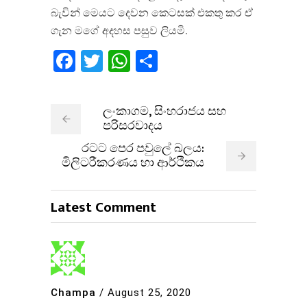
බැවින් මෙයට දෙවන කෙටසක් එකතු කර ඒ
ගැන මගේ අදහස පසුව ලියමි.
Facebook
Twitter
WhatsApp
Share
ලංකාගම, සිංහරාජය සහ
පරිසරවාදය
රටට පෙර පවුලේ බලය:
මිලිටරීකරණය හා ආර්ථිකය​
Latest Comment
Champa
/
August 25, 2020