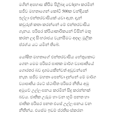
මගින් අපහාස කිරීම පිළිබද චෝදනා කරමින්
සජීව මහතාගෙන් කෝටි 500ක වන්දියක්
ඉල්ලා එන්තරවාසියක් යවා ඇත. දැන්
කවුරුත් කතා කරන්නේ මේ එන්තරවාසිය
ගැනය. පරිසර ක්රියාකාරිකයන් විසින් මතු
කරන ලද සිංහරාජය වැනසීමට අදාල මූලික
ප්රශ්ය යට යමින් තිබේ.
යෝෂිත මහතාගේ එන්තරවාසිය හේතුකොට
ගෙන මෙම පරිසර ඝාතක මාර්ග ව්‍යාපෘතියේ
ගොරතර බව දශමයකින්වත් අඩුවන්නේ
නැත. සජීව මහතා පෙන්වා දුන්නේ මේ මාර්ග
ව්‍යාපෘතිය රටේ ස්ථාපිත පරිසර නීතිය අමු
අමුවේ උල්ලංඝනය කරමින් සිදු කරන්නක්
බවය. ජාතික උරුම හා වන භූමි පනත හා
ජාතික පරිසර පනත එසේ උල්ලංඝනය වන
නීතීන්ය. එසේම ඉඩම් ප්රතිසංස්කරන