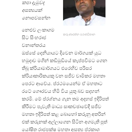
කපා දැමුවද
අසත්‍යයක්
නොපවසන්න
නෙළුව ලංකාගම
කරුණාරත්න පරණවිතාන​
සිට සිංහරාජ
වනාන්තරය
ඔස්සේ දෙනියායට දිවෙන මාර්ගයක් යුධ
හමුදාව මගින් කඩිමුඩියේ කැප්පවීමට ගෙන
තිබූ ක්රියාමාර්ගයට එරෙහිව පරිසර
ක්රියාකාරිකයකු වන සජීව චාමිකර මහතා
පෙරට ආවේය. ප්රථමයෙන්ම ඒ මහතාට
රටේ ගෞරවය හිමි විය යුතු බව සදහන්
කරමි. මේ ප්රශ්නය ගැන තම අදහස් ඉදිරිපත්
කිරීමට පැවැති මාධ්‍ය සාකචඡාවේදී සජීව
මහතා ඉදිරිපත් කළ බොහෝ කරුනු අතරින්
එක් කරුනක් අල්ලාගෙන සිටින අගමැති පුත්
යෝෂිත රාජපක්ෂ මහතා අසත්‍ය ප්රකාශ