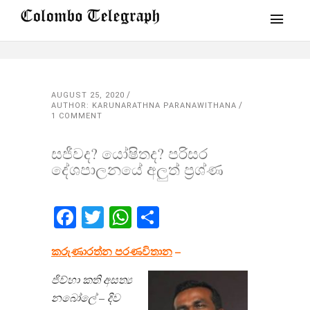
AUGUST 25, 2020
AUTHOR: KARUNARATHNA PARANAWITHANA
1 COMMENT
සජීවද? යෝෂිතද? පරිසර
දේශපාලනයේ අලුත් ප්‍රශ්ණ​
Facebook
Twitter
WhatsApp
Share
කරුණාරත්න පරණවිතාන
​ –
ජිව්හා කති අසත්‍ය
නබෝලේ – දිව