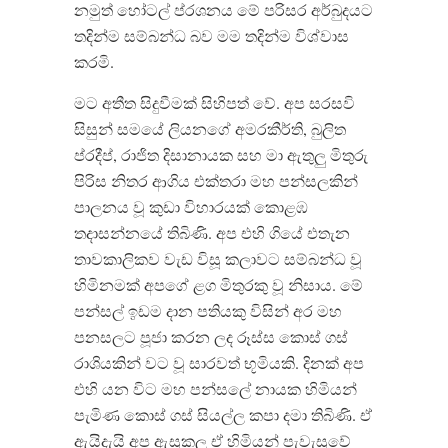
නමුත් හෝටල් ප්රශනය මේ පරිසර අර්බුදයට
තදින්ම සම්බන්ධ බව මම තදින්ම විශ්වාස
කරමි.
මට අතීත සිදුවීමක් සිහිපත් වේ. අප සරසවි
සිසුන් සමයේ ලියනගේ අමරකීර්ති, බුලිත
ප්රදීප්, රාජිත දිසානායක සහ මා ඇතුලු මිතුරු
පිරිස නිතර ආගිය එක්තරා මහ පන්සලකින්
පාලනය වූ කුඩා විහාරයක් කොළඹ
තදාසන්නයේ තිබිණි. අප එහි ගියේ එතැන
තාවකාලිකව වැඩ විසූ කලාවට සම්බන්ධ වූ
හිමිනමක් අපගේ ළග මිතුරකු වූ නිසාය. මේ
පන්සල් ඉඩම දාන පතියකු විසින් අර මහ
පනසලට පූජා කරන ලද රූස්ස කොස් ගස්
රාශියකින් වට වූ සාරවත් භූමියකි. දිනක් අප
එහි යන විට මහ පන්සලේ නායක හිමියන්
පැමිණ කොස් ගස් සියල්ල කපා දමා තිබිණි. ඒ
ඇයිදැයි අප ඇසූකල ඒ හිමියන් පැවැසූවේ