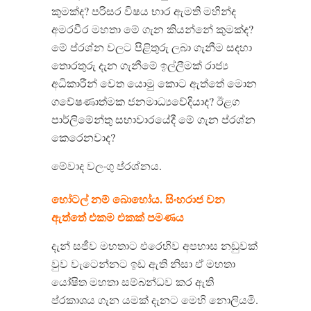
කුමක්ද? පරිසර විෂය භාර ඇමති මහින්ද
අමරවීර මහතා මේ ගැන කියන්නේ කුමක්ද?
මේ ප්රශ්න වලට පිළිතුරු ලබා ගැනීම සදහා
තොරතුරු දැන ගැනීමේ ඉල්ලීමක් රාජ්‍ය
අධිකාරීන් වෙත යොමු කොට ඇත්තේ මොන
ගවේෂණාත්මක ජනමාධ්‍යවේදියාද? ඊළග
පාර්ලිමේන්තු සභාවාරයේදී මේ ගැන ප්රශ්න
කෙරෙනවාද?
මේවාද වලංගු ප්රශ්නය.
හෝටල් නම් බොහෝය. සිංහරාජ වන
ඇත්තේ එකම එකක් පමණය
දැන් සජීව මහතාට එරෙහිව අපහාස නඩුවක්
වුව වැටෙන්නට ඉඩ ඇති නිසා ඒ මහතා
යෝෂිත මහතා සම්බන්ධව කර ඇති
ප්රකාශය ගැන යමක් දැනට මෙහි නොලියමි.