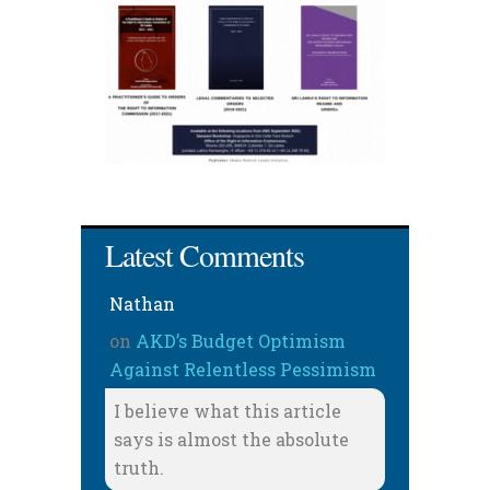
Latest Comments
Nathan
on
AKD’s Budget Optimism
Against Relentless Pessimism
I believe what this article
says is almost the absolute
truth.