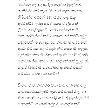
‘පන්සල ලොකු කරලා හදන්න මුදල් ලබා
ගැනීමට’ ගස් කැපූ බවය. ඒ ගැන නායක
හිමියන්ට අපගේ නොසතුට පළ කළ
අමරකීර්ති ඉරිදා පුවත් පතකට ලිපියක්
ලියමින් පැවැසුවේ “අපට පන්සල් නම්
ඕනෑතරම් තිබෙනවා. කොස් ගස් තමයි අඩු”
යනුවෙනි. මෙය දුටු අර නායක හාමුදුරුවෝ
අපට එම පන්සලට පැමිණීම තහනම් කළහ.
දැන් කියන්න තිබෙන්නේ අපට හෝටල් නම්
ගොඩක් තිබෙනවා. තව හදාගන්නත් පුලුවන්.
නමුත් සිංහරාජ වනාන්තර ඇත්තේ එකක්
පමණයි යන්න නොවේද?
සිංහරාජ වානාන්තර වටා සංචාරක හෝටල්
බොහොමයක් ඉදිවී ඇත. මේවායේ නිල හා
නිල නොවන අයිති කරුවන් කවුරුන්දැයි මම
නොදනිමි. එහෙත් හමුදාව යොදවා කඩි