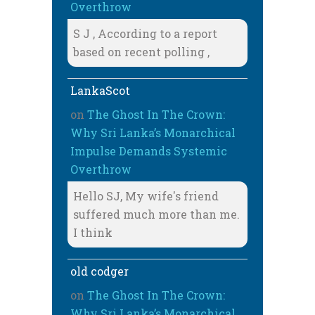
Overthrow
S J , According to a report
based on recent polling ,
LankaScot
on
The Ghost In The Crown:
Why Sri Lanka’s Monarchical
Impulse Demands Systemic
Overthrow
Hello SJ, My wife's friend
suffered much more than me.
I think
old codger
on
The Ghost In The Crown:
Why Sri Lanka’s Monarchical