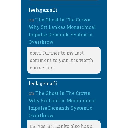
leelagemalli
on
The Ghost In The Crown:
Why Sri Lanka’s Monarchical
Impulse Demands Systemic
Overthrow
cont. Further to my last
comment to you: It is worth
correcting
leelagemalli
on
The Ghost In The Crown:
Why Sri Lanka’s Monarchical
Impulse Demands Systemic
Overthrow
LS, Yes, Sri Lanka also has a