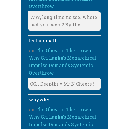
Overthrow
WW, long time no see. where
had you been ? By the
leelagemalli
on
The Ghost In The Crown:
Why Sri Lanka’s Monarchical
Impulse Demands Systemic
Overthrow
OC, . Deepthi = Mr N Cheers !
whywhy
on
The Ghost In The Crown:
Why Sri Lanka’s Monarchical
Impulse Demands Systemic