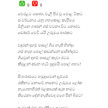
0
0
වෙරළට සොබා, වැලි පිර වූ මොළ ටිකට
සංවර්ධනය යනු ගහකොළ කැපීමය
මිලියන ගණන් ගස් වවනා විට නොරට
ඩෝසර් වෙවී යයි උරුමය පාරකට
.
වඳුරන් දහම් පාසල් ගිය නැති හින්දා
ගස් නැඟ පොල් කඩන්නේ සාගින්දරට
ගියවුන් දහම් පාසැල් කෑවා රටම
කිඹුලන් අඬන හැටි පුදුමයි පොල් ගහට!
.
සිංහරාජයට හමුදාවෙන් දැම්මේ
රකිනට නොවේ නසනට උරුමය ලෝක
නැගෙනහිරත් බලකායක් ඇත නමට
තියෙනා දේත් නැතිවෙද මගෙ පින් බිමට!
.
ඇල්ලත් රාවණා හිඳිලලු පෑයුමට