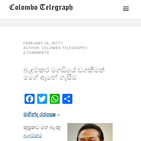
FEBRUARY 26, 2017
AUTHOR: COLOMBO TELEGRAPH
0 COMMENTS
බැඳුම්කර මගඩියේ වගකීමත්
මගේ ඇඟේ ගැසීම​
Facebook
Twitter
WhatsApp
Share
මහින්ද රජපක්‍ෂ
–
කුප්‍රකට මහ බැංකු
බැඳුම්කර