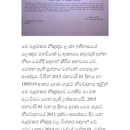
මේ බැඳුම්කර නිකුතුව ලංකා ඉතිහාසයේ
ලොකුම මඟඩියක් වු ආකාරය කවුරුත් දන්න
නිසා මෙහිදී සඳහන් කිරීම අනවශ්‍ය වේ.
මෙතන ඇති ප්‍රශ්නය වන්නේ යහපාලන
ආණ්ඩුව විසින් 2015 ජනවාරි 01 දිනය හා
1895/19 අංකය දරණ ගැසට් නිවේදනය තුළින්
මේ බැඳුම්කර නිකුතුවේ වගකිම මා මත
පැටවීමට ගෙන ඇති උත්සාහයයි. 2015
ජනවාරි 01 වන දා දිනය දරණ මෙම ගැසට්
නිවේදනයේ 2011 දක්වා ආපස්සට දිව යන
බැඳුම්කර නිකුතු වල විස්තර සඳහන් වේ.
මේවා අතර 2015 අවුරුද්දේ මාර්තු 01, මාර්තු