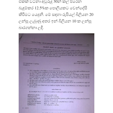
එකක් වටිනා අවුරුදු 30න් කල් පිරෙන
බැඳුම්කර 12.5%ක පොලියකට වෙන්දේසි
කිරීමට යෙදුනි. මේ සඳහා රුපියල් බිලියන 20
ලන්සු ලැබුණු අතර ඉන් බිලියන 10 ක ලන්සු
බාරගන්නා ලදී.