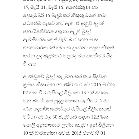
15, මැයි 01, මැයි 15, අගෝස්තු 01 හා
දෙසැම්බර් 15 බැඳුම්කර නිකුතු මගේ නම
යටතේම ගැසට් කර ඇත. ඒ අනුව අලුත්
ජනාධිපතිවරයෙකු හා අලුත් මුදල්
ඇමතිවරයෙකුත් වැඩ බාරගෙන මාස
එකහමාරකටත් වඩා කාලයකට පසුව නිකුත්
කරන ලද බැඳුම්කර වලටද මට වගකීමට සිදු
වී ඇත.
ආණ්ඩුවේ මුදල් කළමනාකරණය සිදුවන
ක්‍රමය නිසා මහා භාණ්ඩාගාරයට 2015 මාර්තු
02 වන විට රුපියල් මිලියන 13.5ක් අවශ්‍ය
වන බවත්, මේ මුදල සොයා ගැනිමට රාජ්‍ය
ණය දෙපාර්තමේන්තුව රුපියල් බිලියනයක්
වටිනා අවුරුදු 30 බැඳුම්කර සඳහා 12.5%ක
පොලී අනුපාතයට ලන්සු කැඳවා ඉන් බිලියන
10 ක් බාරගන්නා බවත්, 2015 ජනවාරි 01