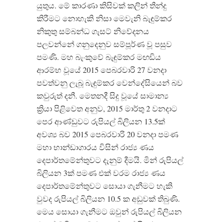
යුතුය. මේ කාරණා කිසිවක් කලින් තීන්දු
කිරීමට නොහැකි නිසා මෙවැනි බැඳුම්කර
නිකුතු සම්බන්ධ ගැසට් නිවේදනය
පලවන්නේ ගනුදෙනුව සම්පූර්ණ වූ පසුව
පමණි. මහ බැංකුවේ බැඳුම්කර මඟඩිය
ආරම්භ වූයේ 2015 පෙබරවාරි 27 වනදා
පවත්වනු ලැබූ බැඳුම්කර වෙන්දේසියෙන් බව
කවුරුත් දනී. මෙතනදී සිදු වූයේ සාමාන්‍ය
ක්‍රියා පිළිවෙත අනුව, 2015 මාර්තු 2 වනදාට
පෙර ආණ්ඩුවට රුපියල් බිලියන 13.5ක්
අවශ්‍ය බව 2015 පෙබරවාරි 20 වනදා පමණ
මහා භාන්ඩාගාරය විසින් රාජ්‍ය ණය
දෙපාර්තමේන්තුවට දැනුම් දීමයි. මින් රුපියල්
බිලියන 3ක් පමණ එක් වරම රාජ්‍ය ණය
දෙපාර්තමේන්තුවට සොයා ගැනීමට හැකි
වුවද රුපියල් බිලියන 10.5 ක අඩුවක් තිබුණි.
මෙය සොයා ගැනීමට ඔවුන් රුපියල් බිලියන