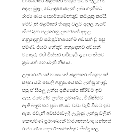
භාණ්ඩාගර බැඳුම්කර නිකුත් කිරීම තුළින් ඒ
අදාල මුදල වෙළඳපොලෙන් ලබා ගැනීමට
රාජ්‍ය ණය දෙපාර්තමේන්තුව කටයුතු කරයි.
මෙවැනි බැඳුම්කර නිකුතු වලට අදාල ගැසට්
නිවේදන පලකරනු ලබන්නේ අදාල
ගනුදෙනුව සම්පූර්නයෙන්ම අවසන් වූ පසු
පමණි. එයට හේතුව ගනුදෙනුව අවසන්
වනතුරු එහි විස්තර හරිහැටි දැන ගැනීමට
ක්‍රමයක් නොමැති නිසාය.
උදාහරණයක් වශයෙන් බැඳුම්කර නිකුතුවක්
සඳහා යම් පොලී අනුපාතයකට ලන්සු කැඳවූ
පසු ඒ සියලු ලන්සු ප්‍රතික්‍ෂේප කිරීමට ඉඩ
ඇත. එමෙන්ම ලන්සු ප්‍රමාණය, විකිනීමට
ඇති බැඳුම්කර ප්‍රමාණයට වඩා වැඩි වීමට ඉඩ
ඇත. එවැනි අවස්ථාවලදී ලැබුණු ලන්සු වලින්
කොපමණ ප්‍රමාණයක් බාරගන්නවාද යන්නත්
රාජ්‍ය ණය දෙපාර්තමේන්තුව තීන්දු කල