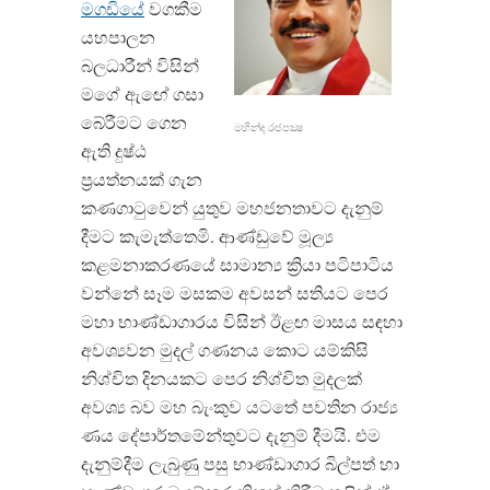
මගඩියේ
වගකීම
යහපාලන
බලධාරීන් විසින්
මගේ ඇඟේ ගසා
බේරීමට ගෙන
මහින්ද රජපක්‍ෂ
ඇති දුෂ්ඨ
ප්‍රයත්නයක් ගැන
කණගාටුවෙන් යුතුව මහජනතාවට දැනුම්
දීමට කැමැත්තෙමි. ආණ්ඩුවේ මූල්‍ය
කළමනාකරණයේ සාමාන්‍ය ක්‍රියා පටිපාටිය
වන්නේ සෑම මසකම අවසන් සතියට පෙර
මහා භාණ්ඩාගාරය විසින් ඊළඟ මාසය සඳහා
අවශ්‍යවන මුදල් ගණනය කොට යම්කිසි
නිශ්චිත දිනයකට පෙර නිශ්චිත මුදලක්
අවශ්‍ය බව මහ බැංකුව යටතේ පවතින රාජ්‍ය
ණය දේපාර්තමේන්තුවට දැනුම් දීමයි. එම
දැනුම්දීම ලැබුණු පසු භාණ්ඩාගාර බිල්පත් හා