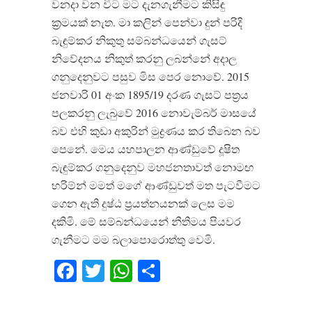
වනදා වන විට මට දැනගැනීමට කිසිඳු
ක්‍රමයක් නැත. මා කලින් පෙන්වා දුන් පරිදි
බැඳුම්කර නිකුතු සම්බන්ධයෙන් ගැසට්
නිවේදනය නිකුත් කරනු ලබන්නේ අදාල
ගනුදෙනුවට පසුව මිස පෙර නොවේ. 2015
ජනවාරි 01 අංක 1895/19 දරණ ගැසට් පත්‍රය
පලකරනු ලැබුවේ 2016 නොවැම්බර් මාසයේ
බව එහි කුඩා අකුරින් මුද්‍රණය කර තිබෙන බව
පෙනේ. මෙය යහපාලන ආණ්ඩුවේ දූෂිත
බැඳුම්කර ගනුදෙනුව මහජනතාවත් නොමඟ
හරිම්න් මමත් මගේ ආණ්ඩුවත් මත පැටවීමට
ගෙන ඇති දුෂ්ඨ ප්‍රයත්නයනක් ලෙස මම
දකිමි. මේ සම්බන්ධයෙන් නීතිමය පියවර
ගැනීමට මම බලාපොරොත්තු වෙමි.
Facebook
Twitter
WhatsApp
Share