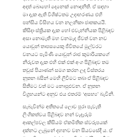
අදත් බොහෝ දෙනෙක් නොදනිති. ඒ සඳහා
මා දැක ඇති විශිෂ්ටතම උදාහරණය එහි
පන්සිය විසිහය වන නලනිකා ජාතකයයි.
කිසිදා ස්ත්‍රියක දැක හෝ එවැන්නියක පිළිබඳව
අසා නොමැති මහ වනමැද ජීවත් වන නව
යොවුන් තාපසයෙකු ජීවිතයේ මුල්වරට
වනයට පැමිණි යොවුන් රාජ කුමාරියකගේ
නිරුවත දැක එහි එක් එක් අංග පිළිබඳව තම
තවුස් පියාණන් සමග කරන ලද විස්තරය
නූතන බසින් මෙහි ලිවීමට තබා ඒ පිළිබඳව
සිතීමට වත් මට නොපුළුවන. ඒ නූතන
විග්‍රහයන්ට අනුව එය එතරම් ‘අසභ්‍ය’ බැවිනි.
සැබැවින්ම අතීතයේ ලොව පුරා පැවැති
ලිංගිකත්වය පිළිබඳව නන් වැදෑරුම්
ආකල්පවල කිසියම් ඒකමිතික ස්වරූපයක්
දක්නට ලැබූනේ දහනව වන සියවසේදී ය. ඒ