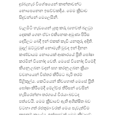
දුරබැහැර විශේෂයෙන් කාන්තාවන්ට
නොපෙනෙන ඉසව්වකදීය. මෙම ක්‍රීඩාව
සිදුවන්නේ මෙලෙසිනි.
වැලමිටි හැඩයෙන් යුතු කරු (හෙවත් බලටු)
දෙකක් ගෙන ඒවා එකිනෙක අමුණා පිරිස
දෙපිලට බෙදී ඉන් එකක් කැඩී යනතුරු අදිති.
මුදල් ඔට්ටුවක් නොමැති වුවද ඉන් දිනන
කණ්ඩායම නොයෙක් ආකාරයේ ප්‍රීති ඝෝෂා
කරමින් විනෝද වෙති. මෙසේ විනෝද වීමේදී
කියනු ලබන වදන් සහ කරනු ලබන ක්‍රියා
වචනයෙන් විස්තර කිරීමට බැරි තරම්
පිළිකුල්ය. කෙටියෙන් කිවහොත් මෙසේ ප්‍රීති
ඝෝෂා කිරීමේදී ම්‍ලේච්ඡ තිරිසන් වෙසින්
හැසිරෙන්නා තරගයේ වීරයා බවටද
පත්වෙයි. මෙම ක්‍රීඩාවේ ඇති අශික්ෂිත බව
වටහා ගත් රජතුමා වරක් මෙය පැවැත්වීම
තහනම් කළේය. ඉන්පසුවත් මෙම ක්‍රීඩාවේ