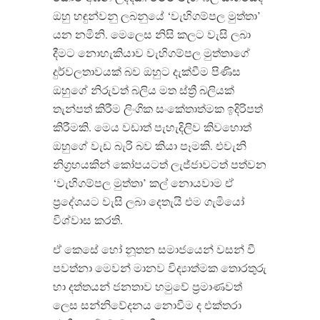
ඔහු හඳුන්වනු ලබනුයේ ‘වැහිගම්පල මුත්තා’
යන නමිනි. මෙලෙස නිසි කලට වැසි ලබා
දීමට නොහැකියාව වැහිගම්පල මුත්තාගේ
දුර්වලතාවයක් බව ඔහුට දැක්වීම පිණිස
ඔහුගේ නිරුවත් බලිය මත ස්ත්‍රී බලියක්
තැන්පත් කිරීම ලිංගික සංකේතාත්මක ඉදිරිපත්
කිරීමකි. මෙය වඩාත් පැහැදිලිව කිවහොත්
ඔහුගේ වැඩ බැරි බව කියා පෑමකි. එවැනි
නිග්‍රහයකින් කෝපයටත් ලැජ්ජාවටත් පත්වන
‘වැහිගම්පල මුත්තා’ කල් නොයවාම ඒ
ප්‍රදේශයට වැසි ලබා දෙතැයි එම ගැමියෝ
විශ්වාස කරති.
ඒ කෙසේ හෝ නූතන සමාජයෙන් වසන් වී
පවත්නා මෙවන් මානව විද්‍යාත්මක තොරතුරු
හා දත්තයන් ජනතාව හමුවේ ප්‍රමාණවත්
ලෙස සන්නිවේදනය නොවීම ද එක්තරා