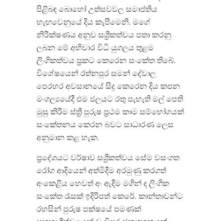
පිළිබඳ බොහෝ උත්සවවල සමාප්තිය
හැඟවෙනුයේ දිය කැපීමෙනි. මගේ
නිරීක්ෂණය අනුව සශ්‍රීකත්වය පතා කරනු
ලබන මේ අභිචාර විධි යුගලය තුළම
ලිංගිකත්වය ප්‍රකට කෙරෙන සංකේත තිබේ.
විශේෂයෙන් රත්නපුර සමන් දේවාල
පෙරහර අවසානයේ සිදු කෙරෙන දිය කපන
මංගල්‍යයේදී එම ජලයට රතු පැහැති මල් පෙති
මුසු කිරීම ස්ත්‍රී පුරුෂ ප්‍රථම කාම සම්භෝගයක්
සංකේතනය කෙරන බවට සාධාරණ ලෙස
අනුමාන කළ හැක.
ප්‍රදේශයට වර්ෂාව සශ්‍රීකත්වය සේම වසංගත
රෝග ආදියෙන් අත්මිදීම අරමුණු කරගත්
අංකෙළිය හෙවත් අං ඇදීම මගින් ද ලිංගික
සංකේත රැසක් ඉදිරිපත් කෙරේ. කාන්තාවන්ට
රහසින් පුරුෂ පක්ෂයේ පමණක්