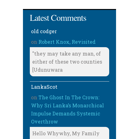
Latest Comments
old codger
on
Robert Knox, Revisited
"they may take any man, of
either of these two counties
[Udunuwara
LankaScot
on
The Ghost In The Crown:
Why Sri Lanka’s Monarchical
Impulse Demands Systemic
Overthrow
Hello Whywhy, My Family