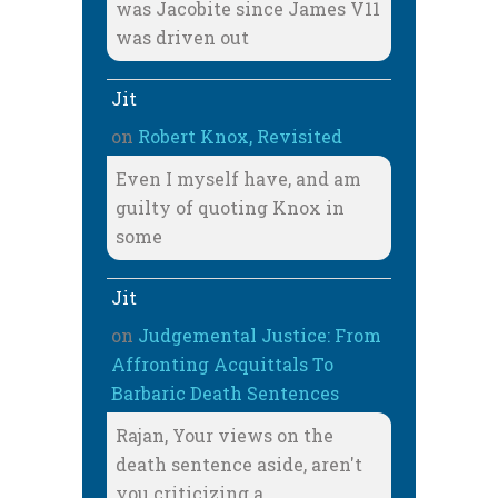
was Jacobite since James V11
was driven out
Jit
on
Robert Knox, Revisited
Even I myself have, and am
guilty of quoting Knox in
some
Jit
on
Judgemental Justice: From
Affronting Acquittals To
Barbaric Death Sentences
Rajan, Your views on the
death sentence aside, aren't
you criticizing a