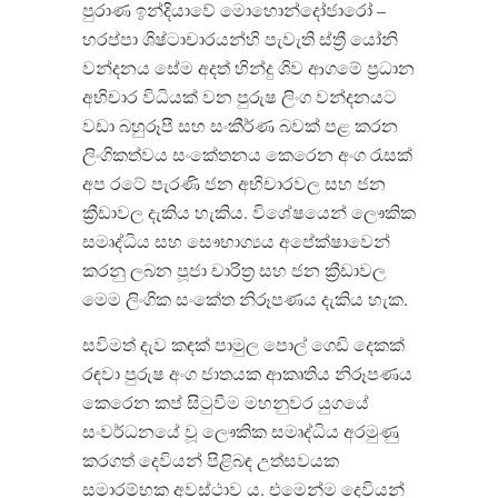
පුරාණ ඉන්දියාවේ මොහොන්දෝජාරෝ –
හරප්පා ශිෂ්ටාචාරයන්හි පැවැති ස්ත්‍රී යෝනි
වන්දනය සේම අදත් හින්දු ශිව ආගමේ ප්‍රධාන
අභිචාර විධියක් වන පුරුෂ ලිංග වන්දනයට
වඩා බහුරූපී සහ සංකීර්ණ බවක් පළ කරන
ලිංගිකත්වය සංකේතනය කෙරෙන අංග රැසක්
අප රටේ පැරණි ජන අභිචාරවල සහ ජන
ක්‍රීඩාවල දැකිය හැකිය. විශේෂයෙන් ලෞකික
සමෘද්ධිය සහ සෞභාග්‍යය අපේක්ෂාවෙන්
කරනු ලබන පූජා චාරිත්‍ර සහ ජන ක්‍රීඩාවල
මෙම ලිංගික සංකේත නිරූපණය දැකිය හැක.
සවිමත් දැව කඳක් පාමුල ‍පොල් ගෙඩි දෙකක්
රඳවා පුරුෂ අංග ජාතයක ආකෘතිය නිරූපණය
කෙරෙන කප් සිටුවීම මහනුවර යුගයේ
සංවර්ධනයේ වූ ලෞකික සමෘද්ධිය අරමුණු
කරගත් දෙවියන් පිළිබඳ උත්සවයක
සමාරම්භක අවස්ථාව ය. එමෙන්ම දෙවියන්