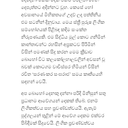
දෙපැත්තට අදින්නට වූහ. කෙසේ හෝ
අවසානයේ මිහිකතගේ උදව් ලද පත්තිනිය
එම සටනින් දිනුවාය. මෙය ස්ත්‍රී පුරුෂ ලිංගික
සම්භෝගයක් පිළිබඳ කදිම සංකේත
නිරූපණයකි. එම සිද්ධිය මුල් කොට ගනිමින්
කාන්තාවන්ට රහසින් අප්‍රකටව පිරිමින්
විසින් පමණක් සිදු කරන මෙම ක්‍රීඩාව
බොහෝ විට කලකෝලහාලවලින් අවසන් වූ
බවක් කොටගම වාචිස්සර හිමියන් විසින්
රචිත ‘සරණංකර සංඝරාජ’ සමය කෘතියෙහි
සඳහන් වෙයි.
අප බොහෝ දෙනකු දන්නා පරිදි මිනිසුන් සතු
ප්‍රධානම ආවේගයන් දෙකක් තිබේ. එනම්
ලිංගිකත්වය සහ ප්‍රචණ්ඩත්වයයි. ඇතැම්
පුද්ගලයන් තුළින් මේ ආවේග දෙකම එක්වර
පිබිදීමක් සිදුවෙයි. ලිංගික ප්‍රචණ්ඩත්වය