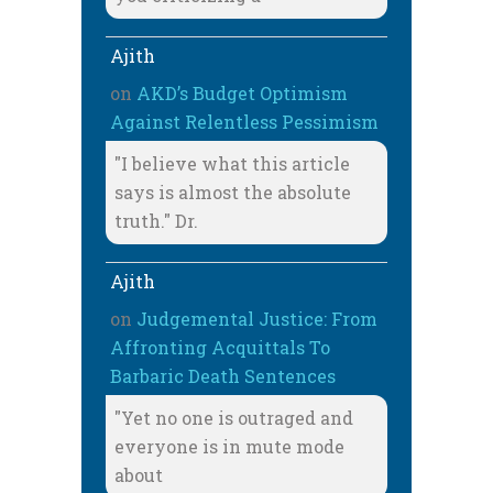
Ajith
on
AKD’s Budget Optimism
Against Relentless Pessimism
"I believe what this article
says is almost the absolute
truth." Dr.
Ajith
on
Judgemental Justice: From
Affronting Acquittals To
Barbaric Death Sentences
"Yet no one is outraged and
everyone is in mute mode
about