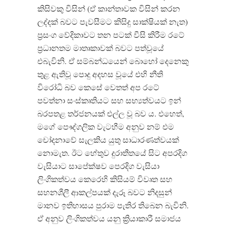
කිසිවකු විසින් (ඒ කාන්තාවක විසින් කරන
ලද්දක් බවට පැවසීමට කිසිදු සාක්ෂියක් නැත)
ප්‍රසංග වේදිකාවට තන පටක් වීසි කිරීම රටේ
ප්‍රධානතම මාතෘකාවක් බවට පත්වූයේ
එබැවිනි. ඒ සම්බන්ධයෙන් බොහෝ දෙනෙකු
තුළ ඇතිවූ ‍පොදු අදහස වූයේ එහි නීති
විරෝධි බව කෙසේ වෙතත් අප රටේ
පවත්නා සංස්කෘතියට සහ සභ්‍යත්වයට ඉන්
බරපතළ තර්ජනයක් එල්ල වූ බව ය. එහෙත්,
මගේ පෞද්ගලික වැටහීම අනුව නම් එම
චෝදනාවේ සැලකිය යුතු සාධාරණත්වයක්
නොමැත. ඊට හේතුව දුරාතීතයේ සිට අපරදිග
වැසියාට සාපේක්ෂව පෙරදිග වැසියා
ලිංගිකත්වය කෙරෙහි කිසියම් විවෘත සහ
සහනශීලී ආකල්පයක් දැරූ බවට නිදසුන්
මානව ඉතිහාසය පුරාම පැතිර තිබෙන බැවිනි.
ඒ අනුව ලිංගිකත්වය යනු ක්‍රියාකාරී සමාජය