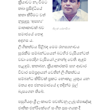
ක්‍රියාවට නැංවීමට
තබා ප්‍රසිද්ධියේ
කතා කිරීමට වත්
නුසුදුසු ‘අසභ්‍ය’
මාතෘකාවක් බව
තිලක් සේනාසිංහ
සමාජයේ ‍පොදු
අදහස ය.
ලිංගිකත්වය පිළිබඳ මෙම රහස්‍යභාවය
සුරැකීම සම්බන්ධයෙන් බටහිර වැසියන්ටත්
වඩා පෙරදිග වැසියෝ උනන්දු වෙති. ඇඳුම්
පැළඳුම්, කතාබහ, ක්‍රියාකාරකම් සහ ආචාර
විචාර සම්ප්‍රදායන් වෙතින් ලිංගිකත්වය
සම්බන්ධ කිසිවක් ප්‍රකට නොකළ යුතුය යන
මතය අප ජනසමාජයේ ද තදින්ම මුල්
බැසගෙන තිබේ.
පසුගියදා ශ්‍රී ලංකාවේ පවත්වනු ලැබූ ස්පාඤ්ඤ
ජාතික එන්රිකේගේ සංගීත ප්‍රසංගයක දී