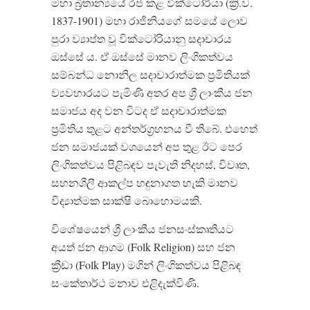
මහා බ්‍රිතාන්‍යයේ රජ කළ වික්ටෝරියා (ක්‍රි.ව.
1837-1901) මහා රාජිනියගේ සමයේ ලොව
පුරා ව්‍යාප්ත වූ වික්ටෝරියානු සදාචාරය
ඔස්සේ ය. ඒ ඔස්සේ මානව ලිංගිකත්වය
සම්බන්ධ නොනිල සදාචාරාත්මක ප්‍රමිතියක්
ව්‍යවහාරයට පැමිණි අතර අප ශ්‍රී ලාංකීය ජන
සමාජය අද වන විටද ඒ සදාචාරාත්මක
ප්‍රමිතිය තුළට අන්තර්ග්‍රහනය වී තිබේ. එහෙත්
ජන සමාජයක් වශයෙන් අප තුළ ඊට පෙර
ලිංගිකත්වය පිළිබඳව පැවැති නිදහස්, විවෘත,
සහනශීලී ආකල්ප හඳුනාගත හැකි මානව
විද්‍යාත්මක සාක්ෂි බොහොමයකි.
විශේෂයෙන් ශ්‍රී ලාංකීය ජනසංස්කෘතියට
අයත් ජන ආගම (Folk Religion) සහ ජන
ක්‍රීඩා (Folk Play) මගින් ලිංගිකත්වය පිළිබඳ
සංකේතාර්ථ මනාව එළිදැක්විණි.