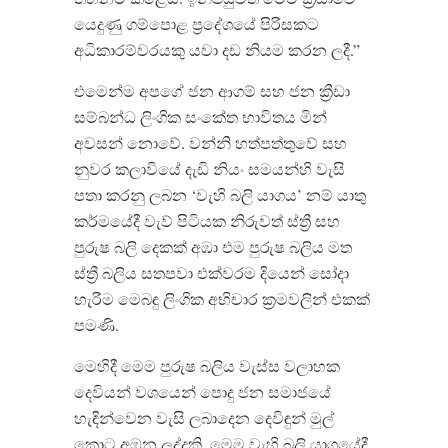
යෙදුණු ගම්පොළ ප්‍රදේශයේ පිරිසකට
අධිකාරම්වරයකු යවා දඩ නියම කරන ලදී.”
එමෙන්ම අපගේ ජන ආගම් සහ ජන ක්‍රීඩා
සම්බන්ධ ලිංගික සංකේත භාවිතය මින්
අවසන් නොවේ. වන්නි හත්පත්තුවේ සහ
නුවර කලාවියේ දැඩි නියං සමයන්හි වැසි
පතා කරනු ලබන ‘වැහි බලි යාගය’ නම් යාතු
කර්මයේදී වැව් පිටියක නිරුවත් ස්ත්‍රී සහ
පුරුෂ බලි දෙකක් අඹා එම පුරුෂ බලිය මත
ස්ත්‍රී බලිය සතපවා එක්වරම දියෙන් සෝදා
හැරීම මෙබඳු ලිංගික අභිචාර ක්‍රමවලින් එකක්
පමණි.
මෙහිදී මෙම පුරුෂ බලිය වැස්ස වලාහක
දෙවියන් වශයෙන් ‍පොදු ජන සමාජයේ
හැඳින්වෙන වැසි ලබාදෙන දෙවිඳුන් මුල්
කොට අඹන ලද්දකි. මෙම වැහි බලි යාගයේදී