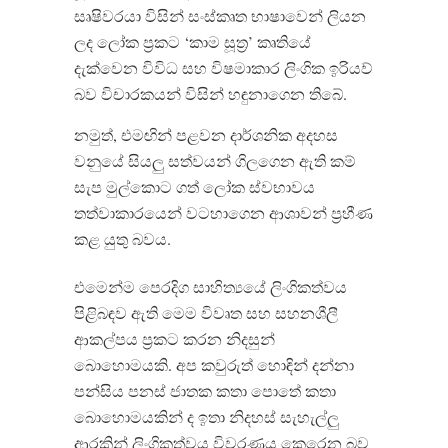
සෘෂිවරයා විසින් සංස්කෘත භාෂාවෙන් ලියන
ලද ලෝක ප්‍රකට ‘කාම සූත්‍ර’ කෘතියේ
දැක්වෙන විවිධ සහ විෂමාකාර ලිංගික ඉරියව්
බව විචාරකයන් විසින් හඳුනාගෙන තිබේ.
නමුත්, එමඟින් පළවන දාර්ශනික අදහස
වනුයේ සියලු සත්වයන් ගිලගෙන ඇති කම්
සැප මුල්කොට ගත් ලෝක ස්වභාවය
තත්වාකාරයෙන් වටහාගෙන ආශාවන් ප්‍රහීණ
කළ යුතු බවය.
එමෙන්ම පෙරදිග සාහිත්‍යයේ ලිංගිකත්වය
පිළිබඳව ඇති මෙම විවෘත සහ සහනශීලී
ආකල්පය ප්‍රකට කරන නිදසුන්
බොහොමයකි. අප කවුරුත් හොඳින් දන්නා
පන්සිය පනස් ජාතක කතා ‍පොතේ කතා
බොහොමයකින් ද ඉතා නිදහස් සැහැල්ලු
ආරකින් ලිංගිකත්වය විවරණය කෙරෙන බව