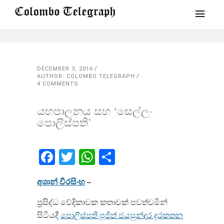
DECEMBER 3, 2016
AUTHOR: COLOMBO TELEGRAPH
4 COMMENTS
යහපාලනය සහ ‘සෙල්ලං
පොලිස්පති’
Facebook
Twitter
WhatsApp
Share
අශාන් වීරසිංහ
–
ප්‍රසිද්ධ වේදිකාවක කතාවක් පවත්වමින්
සිටියදී
පොලිස්පති පූජිත් ජයසුන්දර දුරකතන