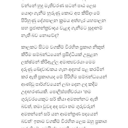
වන්නේ හුදු මැතිවරණ සටන් පාඨ ලෙස
යොදා ගැනීම හුරුණු කොට අප කිසිදා මේ
පිරිහුණු දේශපාලන ක්‍රමය අත්හැර යහපාලන
සහ ප්‍රජාතන්ත්‍රවාදය වැළඳ ගැනීමට සූදානම්
නැති බව නොවේද?
කාලකට සිටම වගකීම් විරහිත ප්‍රකාශ නිකුත්
කිරීම සම්බන්ධයෙන් ප්‍රසිද්ධියක් උසුළන
ලක්ෂ්මන් කිරිඇල්ල අමාත්‍යවරයා මෙම
දරුණු ඛේදවාචකය ගැන අදහස් පළ කරමින්
කර ඇති ප්‍රකාශයද මේ පිරිහීම සම්බන්ධයෙන්
ආණ්ඩු පාර්ශ්වයෙන් ලබා දෙන ලද කදිම
උදාහරණයකි. පොලිස්පතිවරයා ‘තම
ගුරුවරයෙකුට සර් කියා අමතන්නට ඇති
බවත්, තමා වුවද අද පවා තම ගුරුවරුන්
අමතන්නේ සර් යන ආමන්ත්‍රණ පදයෙන්
බවත්’ ඉතාම වගකීම් විරහිත ලෙස ඔහු ප්‍රකාශ