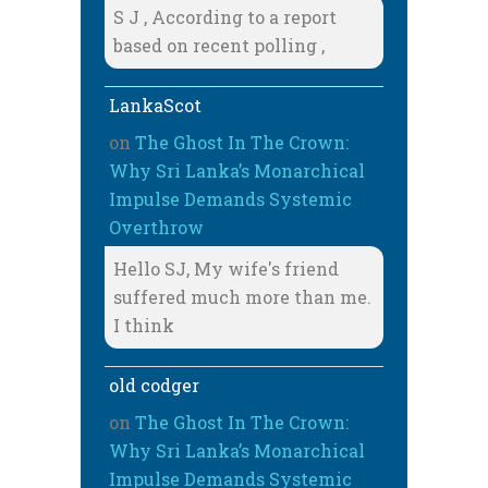
S J , According to a report
based on recent polling ,
LankaScot
on
The Ghost In The Crown:
Why Sri Lanka’s Monarchical
Impulse Demands Systemic
Overthrow
Hello SJ, My wife's friend
suffered much more than me.
I think
old codger
on
The Ghost In The Crown:
Why Sri Lanka’s Monarchical
Impulse Demands Systemic