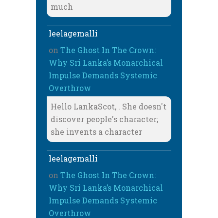
much
leelagemalli
on
The Ghost In The Crown:
Why Sri Lanka’s Monarchical
Impulse Demands Systemic
Overthrow
Hello LankaScot, . She doesn't
discover people's character;
she invents a character
leelagemalli
on
The Ghost In The Crown:
Why Sri Lanka’s Monarchical
Impulse Demands Systemic
Overthrow