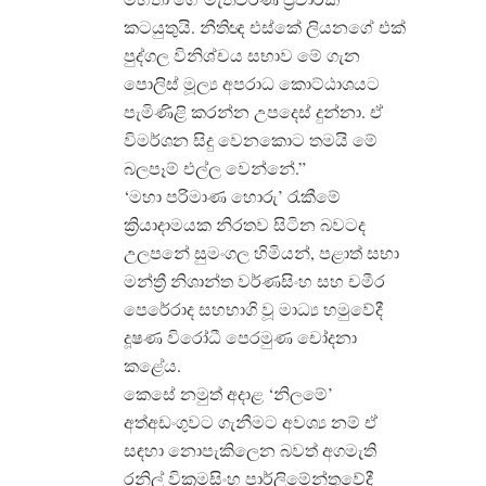
කටයුතුයි. නීතිඥ එස්කේ ලියනගේ එක්
පුද්ගල විනිශ්චය සභාව මේ ගැන
පොලිස් මූල්‍ය අපරාධ කොට්ඨාශයට
පැමිණිළි කරන්න උපදෙස් දුන්නා. ඒ
විමර්ශන සිදු වෙනකොට තමයි මේ
බලපෑම් එල්ල වෙන්නේ.”
‘මහා පරිමාණ හොරු’ රැකීමේ
ක්‍රියාදාමයක නිරතව සිටින බවටද
උලපනේ සුමංගල හිමියන්, පළාත් සභා
මන්ත්‍රී නිශාන්ත වර්ණසිංහ සහ චමීර
පෙරේරාද සහභාගි වූ මාධ්‍ය හමුවේදී
දූෂණ විරෝධී පෙරමුණ චෝදනා
කළේය.
කෙසේ නමුත් අදාළ ‘නිලමේ’
අත්අඩංගුවට ගැනීමට අවශ්‍ය නම් ඒ
සඳහා නොපැකිලෙන බවත් අගමැති
රනිල් වික්‍රමසිංහ පාර්ලිමේන්තුවේදී