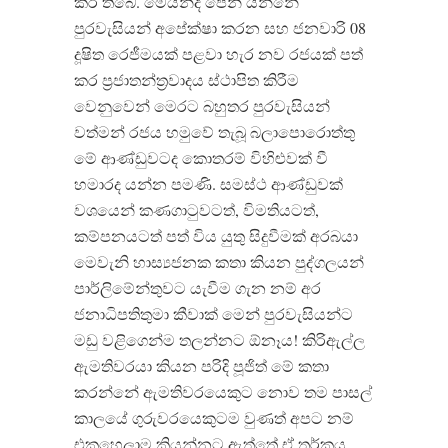
කර තිබේ. මෙයින්ද පෙනී යන්නේ
පුරවැසියන් අපේක්ෂා කරන සහ ජනවාරි 08
දූෂිත රෙජීමයක් පළවා හැර නව රජයක් පත්
කර ප්‍රජාතන්ත්‍රවාදය ස්ථාපිත කිරීම
වෙනුවෙන් මෙරට බහුතර පුරවැසියන්
වත්මන් රජය හමුවේ තැබූ බලාපොරොත්තු
මේ ආණ්ඩුවටද කොතරම් විහිළුවක් වී
හමාරද යන්න පමණි. සමස්ථ ආණ්ඩුවක්
වශයෙන් කණගාටුවටත්, විමතියටත්,
කම්පනයටත් පත් විය යුතු සිදුවීමක් අරබයා
මෙවැනි හාස්‍යජනක කතා කියන පුද්ගලයන්
පාර්ලිමේන්තුවට යැවීම ගැන නම් අර
ජනාධිපතිතුමා කීවාක් මෙන් පුරවැසියන්ට
මඩු වළිගෙන්ම තලන්නට ඕනෑය! කිරිඇල්ල
ඇමතිවරයා කියන පරිදි පූජිත් මේ කතා
කරන්නේ ඇමතිවරයෙකුට නොව තම පාසල්
කාලයේ ගුරුවරයෙකුටම වුණත් අපට නම්
එකහෙලාම කියන්නට ඇත්තේ ඒ තර්කය