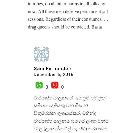
in robes, do all other harms to all folks by
now. All these men deserve permament jail
sessions. Regardless of their constumes, …
drag queens should be convicted. Basta
Sam Fernando
/
December 6, 2016
0
0
රාජපක්ෂ පාලනයේ ‘ඉහලම පවුලක’
සමීපම ඥාතියකු වන ඩිෂාන්
වික්‍රමරත්න ගුණසේකර, මහින්ද
රාජපක්ෂ පාලනය සමයේ ලංකා ඛනිජ
වැලි (ලංකා මිනරල් සෑන්ඩ්) සමාගමේ