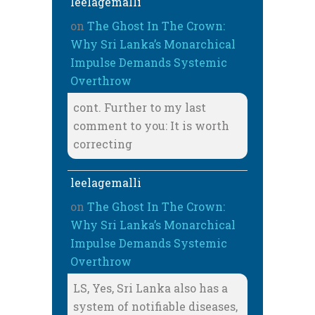
leelagemalli
on
The Ghost In The Crown:
Why Sri Lanka’s Monarchical
Impulse Demands Systemic
Overthrow
cont. Further to my last
comment to you: It is worth
correcting
leelagemalli
on
The Ghost In The Crown:
Why Sri Lanka’s Monarchical
Impulse Demands Systemic
Overthrow
LS, Yes, Sri Lanka also has a
system of notifiable diseases,