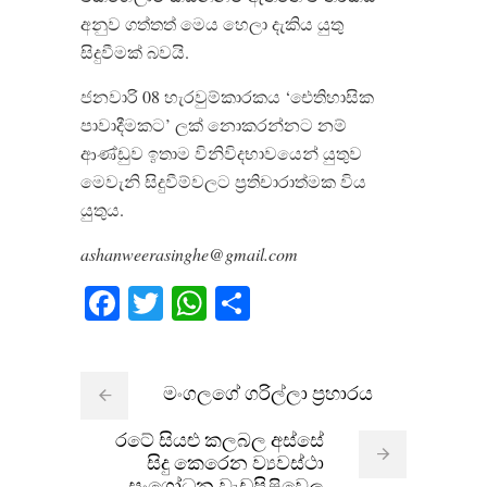
අනුව ගත්තත් මෙය හෙලා දැකිය යුතු
සිදුවීමක් බවයි.
ජනවාරි 08 හැරවුම්කාරකය ‘ඓතිහාසික
පාවාදීමකට’ ලක් නොකරන්නට නම්
ආණ්ඩුව ඉතාම විනිවිදභාවයෙන් යුතුව
මෙවැනි සිදුවීම්වලට ප්‍රතිචාරාත්මක විය
යුතුය.
ashanweerasinghe@gmail.com
Facebook
Twitter
WhatsApp
Share
මංගලගේ ගරිල්ලා ප්‍රහාරය
රටේ සියළු කලබල අස්සේ
සිදු කෙරෙන ව්‍යවස්ථා
සංශෝධන වැඩපිළිවෙල