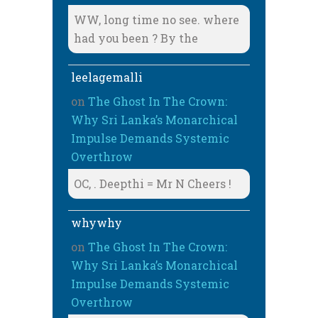
WW, long time no see. where
had you been ? By the
leelagemalli
on
The Ghost In The Crown:
Why Sri Lanka’s Monarchical
Impulse Demands Systemic
Overthrow
OC, . Deepthi = Mr N Cheers !
whywhy
on
The Ghost In The Crown:
Why Sri Lanka’s Monarchical
Impulse Demands Systemic
Overthrow