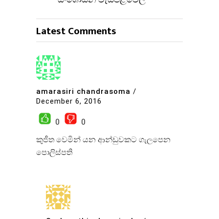
Latest Comments
amarasiri chandrasoma
/
December 6, 2016
0
0
කුජීත වෙමින් යන ආන්ඩුවකට ගැලපෙන
පොලිස්පති