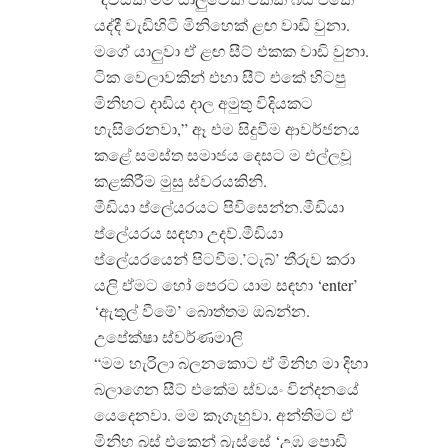
යද්දී වැඩිහිටි මිනිහෙක් ළඟ වාඩි වුනා.
මගේ යාලුවා ඒ ළඟ සීට් එකක වාඩි වුනා.
ටික වෙලාවකින් එහා සීට් එකේ හිටපු
මිනිහට දාඩිය දාල අමුතු විදියකට
හැසිරෙනවා,” ඈ එම සිදුවීම ආවර්ජනය
කළේ සමස්ත සමාජය දෙසට ම එල්ලවූ
කළකිරීම මුසු ස්වරයකිනි.
මීඩියා ප්ලේයරයට පිවිසෙන්න.මීඩියා
ප්ලේයරය සඳහා උදව්.මීඩියා
ප්ලේයරයෙන් පිටවීම.’ටැබ්’ තීරුව කරා
යලි ඒමට හෝ පෙරට යාම සඳහා ‘enter’
‘ඇතුල් වීමේ’ බොත්තම ඔබන්න.
උපේක්ෂා ස්වර්ණමාලි
“මම හැරිලා බලනකොට ඒ මිනිහ මා දිහා
බලාගෙන සීට් එකේම ස්වයං වින්දනයේ
යෙදෙනවා. මම කෑගැහුවා. අන්තිමට ඒ
මිනිහ බස් එකෙන් බැස්සේ ‘උඹ පොඩි