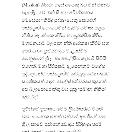
(Mission) කියවා නැති අයෙකු බව මින් මනාව
පැහැදිලි වේ. එහි සිංහල පරිවර්තනය
මෙසේය: “කිසිදු පුද්ගලයෙකු කෙරෙහි
පක්ෂග්‍රාහී නොවෙමින් සැමට සමාන ලෙස
නීතිය බලාත්මක කිරීම හා සුරක්ෂිත කිරීම,
මහජනයාට බලපාන නීති ආරක්ෂා කිරීම සහ
අපරාධ හා ත්‍රස්තවාදය වැළැක්වීම
වෙනුවෙන් ශ්‍රී ලංකා පොලීසිය කැප වී සිටියි”.
එහෙත්, මහා පිරිසකට ඇසෙන්නට විශේෂ
පුද්ගලයන්ට පක්ෂග්‍රාහීව කටයුතු කරන බවට
සහතිකයක් දෙන පොලිස්පතිවරයෙකුගෙන්
අප බලාපොරොත්තු විය යුතු ‘සමාන නීතිය’
කුමක්ද?
පූජිත්ගේ ප්‍රකාශය මෙම ලියුම්කරුට මීටත්
වඩා භයානක එකක් වන්නේ අප ජීවත් වන
ශ්‍රී ලංකාවේ ප්‍රජාතන්ත්‍රවාදය පිරිහුණු තරම
ඉන් මනාව පසක් වන හෙයිනි.