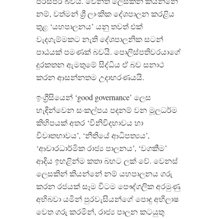
පරස්පර බවයි. වෙනත් ලෙසකින් කියන්නේ
නම්, වත්මන් ශ්‍රී ලාංකික දේශපාලන කරළිය
තුළ ‘යහපාලනය’ යනු තවත් එක්
වැදගැම්මකට නැති දේශපාලනික සටන්
පාඨයක් පමණක් බවයි. පොලිස්පතිවරයාගේ
දුරකතන ඇමතුමේ සිද්ධිය ඒ බව සනාථ
කරන ආසන්නතම උදාහරණයයි.
ඉංග්‍රීසියෙන් ‘good governance’ ලෙස
හැඳින්වෙන සංකල්පය පදනම් වන මූලධර්ම
කිහිපයක් අතර ‘විනිවිදභාවය හා
විවෘතභාවය’, ‘නීතියේ ආධිපත්‍යය’,
‘ආචාරධාර්මික රාජ්‍ය පාලනය’, ‘වගකීම’
ආදිය ඉහළින්ම කතා බහට ලක් වේ. වෙනස්
ලෙසකින් කියන්නේ නම් යහපාලනය ගරු
කරන රජයක් සෑම විටම පෞද්ගලික අරමුණු
අභිබවා යමින් පුරවැසියන්ගේ පොදු අභිලාෂ
වෙත ගරු කරමින්, රාජ්‍ය පාලන කටයුතු