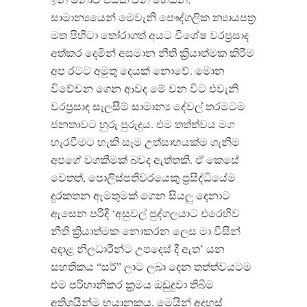
සාමාන්‍යයෙන් මෙවැනි පෞද්ගලික න්‍යායපත්‍ර
මත පිහිටා තෝරාගත් අයට විශේෂ වරප්‍රසාද
අත්කර දෙමින් අසමාන නීති ක්‍රියාත්මක කිරීම
අප රටට අමුතු දෙයක් නොවේ. මොන
විවේචන ගෙන ආවද මේ වන විට එවැනි
වරප්‍රසාද සැලසීම් සාමාන්‍ය දේවල් තරමටම
ජනතාවට හුරු පුරුදුය. එම තත්ත්වය මග
හැරවීමට හැකි සෑම උත්සාහයක්ම ගැනීම
අපගේ වගකීමක් බවද ඇත්තකි. ඒ කෙසේ
වෙතත්, පොලිස්පතිවරයෙකු ප්‍රසිද්ධියේම
දුරකතන ඇමතුමක් ගෙන සියලු දෙනාට
ඇසෙන පරිදි ‘අසුවල් පුද්ගලයාට එරෙහිව
නීති ක්‍රියාත්මක නොකරන ලෙස මා විසින්
අදාළ නිලධාරීන්ට උපදෙස් දී ඇත’ යන
සහතිකය “සර්” ලාට ලබා දෙන තත්ත්වයටම
එම පරිහානිකර ක්‍රමය ඔඩුදුවා තිබීම
අතිශයින්ම භයානකය. මෙයින් අදහස්