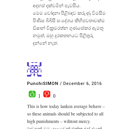
අදහස් දක්වමින් පැවසීය.
මෙම චෝදනා පිළිබඳව කරුණු විමසීම
පිණිස බීබීසී සංදේශය කිහිපවතාවක්ම
ඩිෂාන් වික්‍රමරත්න ගුණසේකර ඇමතූ
නමුත්, ඔහු දුරකතනයට පිළිතුරු
දුන්නේ නැත.
PunchiSIMON
/
December 6, 2016
1
0
This is how today lanken average behave –
so these animals should be subjected to all
high punishments – wihtout mercy.
“දවසක් මම යාලුවෙක් එක්ක බස් එකේ