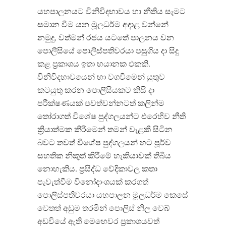
යහපාලනයට විනිවිදභාවය හා නීතිය සැමට
සමාන වීම යන මූලධර්ම අදාළ වන්නේ
නමුදු, වත්මන් රජය යටතේ පාලනය වන
පොලීසියේ පොලිස්පතිවරයා පසුගිය දා සිදු
කළ ප්‍රකාශය ඉතා භයානක එකකි.
විනිවිදභාවයෙන් හා වගවීමෙන් යුතුව
කටයුතු කරන පොලීසියකට කිසි දා
පරීක්ෂණයක් පවත්වන්නටත් කලින්ම
තෝරාගත් විශේෂ පුද්ගලයන්ට එරෙහිව නීති
ක්‍රියාත්මක කිරීමෙන් තමන් වැළකී සිටින
බවට තවත් විශේෂ පුද්ගලයන් හට පූර්ව
සහතික නිකුත් කිරීමේ හැකියාවක් තිබිය
නොහැකිය. ප්‍රසිද්ධ වේදිකාවල කතා
පැවැත්වීම විනෝදාංශයක් කරගත්
පොලිස්පතිවරයා යහපාලන මූලධර්ම කෙසේ
වෙතත් අඩුම තරමින් පොලිස් නිල වෙබ්
අඩවියේ ඇති මෙහෙවර ප්‍රකාශයවත්