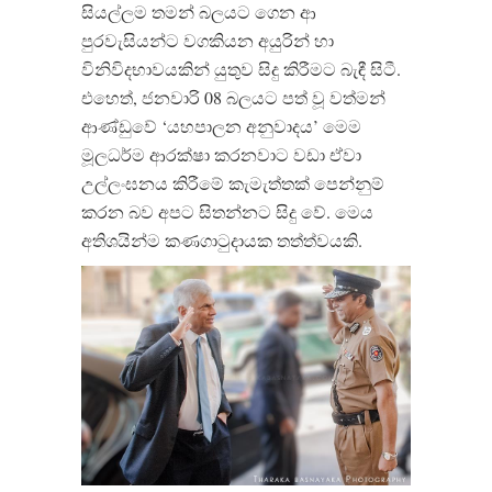
සියල්ලම තමන් බලයට ගෙන ආ
පුරවැසියන්ට වගකියන අයුරින් හා
විනිවිදභාවයකින් යුතුව සිදු කිරීමට බැඳී සිටී.
එහෙත්, ජනවාරි 08 බලයට පත් වූ වත්මන්
ආණ්ඩුවේ ‘යහපාලන අනුවාදය’ මෙම
මූලධර්ම ආරක්ෂා කරනවාට වඩා ඒවා
උල්ලංඝනය කිරීමේ කැමැත්තක් පෙන්නුම්
කරන බව අපට සිතන්නට සිදු වේ. මෙය
අතිශයින්ම කණගාටුදායක තත්ත්වයකි.