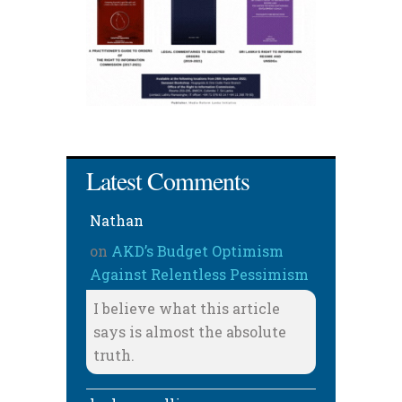
Latest Comments
Nathan
on
AKD’s Budget Optimism
Against Relentless Pessimism
I believe what this article
says is almost the absolute
truth.