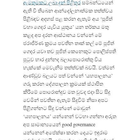
ඇමතුමකට ලබා දුන් පිළිතුර
සම්බන්ධයෙන්
ඇති වී තිබෙන ආන්දෝලනාත්මක තත්ත්වය
පිළිබඳව අදහස් පළ කරන ඇතැම් අය ‘පූජිත්
වහා ගෙදර යැවිය යුතුය’ යන තර්කය මතු
කළද අප දරන ආස්ථානය වන්නේ මේ
ජරාජීර්ණ ක්‍රමය පවතින තාක් කල් මේ පූජිත්
ගෙදර යවා තව පූජිත් කෙනෙකුට පොලිස්පති
පුටුව භාර දුන්නද බලාපොරොත්තු විය
හැක්කේ මෙවැනිම තත්ත්වක් බවයි. වත්මන්
ආණ්ඩුව බලයට පත් වන්නේ ‘යහපාලනය’
ගරු කරන දේශපාලන ක්‍රමයක් ස්ථාපිත
කිරීමේ පොරොන්දුව මත වුවද එදා සිට සිදු
වෙමින් පවතින ඇතැම් සිදුවීම් නිසා අපට
පිළිගන්නට සිදු වන්නේ මොවුන්
‘යහපාලනය’ යන්නෙන් වටහා ගන්නා අරුත
අප සාමාන්‍යයෙන් good governance
යන්නෙන් අපේක්ෂා කරන දෙයට ඉඳුරාම