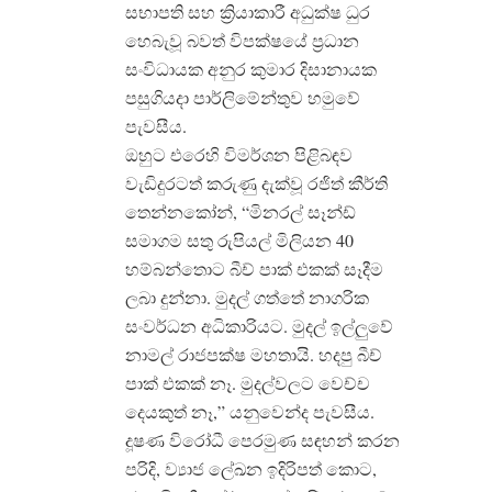
සභාපති සහ ක්‍රියාකාරී අධුක්ෂ ධුර
හෙබැවූ බවත් විපක්ෂයේ ප්‍රධාන
සංවිධායක අනුර කුමාර දිසානායක
පසුගියදා පාර්ලිමේන්තුව හමුවේ
පැවසීය.
ඔහුට එරෙහි විමර්ශන පිළිබඳව
වැඩිදුරටත් කරුණු දැක්වූ රජිත් කීර්ති
තෙන්නකෝන්, “මිනරල් සෑන්ඩ්
සමාගම සතු රුපියල් මිලියන 40
හම්බන්තොට බීච් පාක් එකක් සෑදීම
ලබා දුන්නා. මුදල් ගත්තේ නාගරික
සංවර්ධන අධිකාරියට. මුදල් ඉල්ලුවේ
නාමල් රාජපක්ෂ මහතායි. හදපු බීච්
පාක් එකක් නෑ. මුදල්වලට වෙච්ච
දෙයකුත් නෑ,” යනුවෙන්ද පැවසීය.
දූෂණ විරෝධී පෙරමුණ සඳහන් කරන
පරිදි, ව්‍යාජ ලේඛන ඉදිරිපත් කොට,