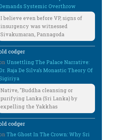
Demands Systemic Overthrow
I believe even before VP, signs of
insurgency was witnessed
Sivakumaran, Pannagoda
old codger
on
Unsettling The Palace Narrative:
Dr. Raja De Silva’s Monastic Theory Of
Sigiriya
Native, "Buddha cleansing or
purifying Lanka (Sri Lanka) by
expelling the Yakkhas
old codger
on
The Ghost In The Crown: Why Sri