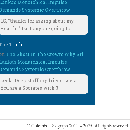
Lanka’s Monarchical Impulse
Demands Systemic Overthrow
LS, "thanks for asking about my
Health. " Isn't anyone going to
The Truth
on
The Ghost In The Crown: Why Sri
Lanka’s Monarchical Impulse
Demands Systemic Overthrow
Leela, Deep stuff my friend Leela,
You are a Socrates with 3
© Colombo Telegraph 2011 – 2025. All rights reserved.