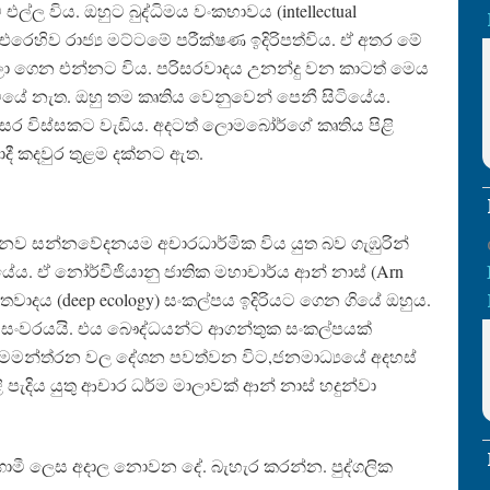
එල්ල විය. ඔහුට බුද්ධිමය වංකභාවය (intellectual
එරෙහිව රාජ්‍ය මට්ටමේ පරීක්ෂණ ඉදිරිපත්විය. ඒ අතර මේ
ලා ගෙන එන්නට විය. පරිසරවාදය උනන්දු වන කාටත් මෙය
ිටියේ නැත. ඔහු තම කෘතිය වෙනුවෙන් පෙනී සිටියේය.
වසර විස්සකට වැඩිය. අදටත් ලොමබෝර්ගේ කෘතිය පිළි
දී කදවුර තුළම දක්නට ඇත.
ව සන්නවේදනයම අචාරධාර්මික විය යුත බව ගැඹුරින්
ේය. ඒ නෝර්වීජියානු ජාතික මහාචාර්ය ආන් නාස් (Arn
ිතවාදය (deep ecology) සංකල්පය ඉදිරියට ගෙන ගියේ ඔහුය.
ක සංවරයයි. එය බෞද්ධයන්ට ආගන්තුක සංකල්පයක්
මමන්ත්රන වල දේශන පවත්වන විට,ජනමාධ්‍යයේ අදහස්
පැදිය යුතු ආචාර ධර්ම මාලාවක් ආන් නාස් හදුන්වා
 (අගතිගාමී ලෙස අදාල නොවන දේ. බැහැර කරන්න. පුද්ගලික