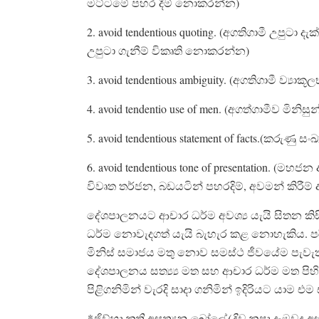
මට්ටමේ පහර දීම් නොකරන්න)
2. avoid tendentious quoting. (අගතිගාමී උපුටා 
උපුටා ගැනීම් විකෘති නොකරන්න)
3. avoid tendentious ambiguity. (අගතිගාමී ව්
4. avoid tendentio use of men. (අගත්ගාමීව ම
5. avoid tendentious statement of facts.(කරුණ
6. avoid tendentious tone of presentation.
විවෘත තර්ජන, බඩයටින් පහරදිම්, අවමන් කිරීම
දේශපාලනයට ආචාර ධර්ම අවශ්‍ය යැයි සිතන කි
ධර්ම නොවැදගත් යැයි බැහැර කළ නොහැකිය. 
මිනිස් සමාජය මතු නොව සමස්ථ ජීවයේම පැවැත
දේශපාලනය සත්‍ය්‍ය මත සහ ආචාර ධර්ම මත පිහිට
පිළිගනිමින් වැරදි සාදා ගනිමින් ඉදිරියට යාම
*ජිව්හා කති අසත්‍යන බෝලේ (දිව කපා දැමුව