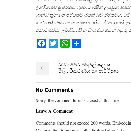
ඉන්දියාවේ සුප්රකට ගුජරාට බසින් ලියවුන භ
ගාන්ධි තුමාගේ ප්රියතම ගීයක් බව ප්රකටය. මේ 
ගණනක් ඔබට සොයා ගත හැකිය. ජිව්හා කති අ
කොටසේය. උමාරියා සිංහ වංශ එය ගයන් අයුරු රස
Facebook
Twitter
WhatsApp
Share
රටට පෙර පවුලේ බලය:
මිලිටරීකරණය හා ආර්ථිකය​
No Comments
Sorry, the comment form is closed at this time.
Leave A Comment
Comments should not exceed 200 words. Embedding ex
Commenting is automatically disabled after 5 days 