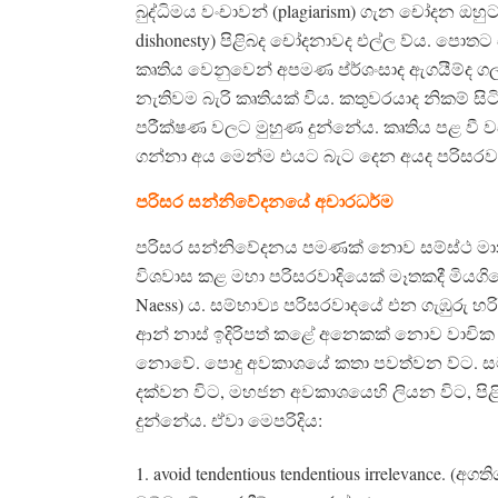
බුද්ධිමය වංචාවන් (plagiarism) ගැන චෝදන ඔහුට 
dishonesty) පිළිබද චෝදනාවද එල්ල ව්ය. පොතට 
කෘතිය වෙනුවෙන් අපමණ ප්ර්ශංසාද ඇගයීම්ද ග
නැතිවම බැරි කෘතියක් විය. කතුවරයාද නිකම් ස
පරීක්ෂණ වලට මුහුණ දුන්නේය. කෘතිය පළ වී 
ගන්නා අය මෙන්ම එයට බැට දෙන අයද පරිසරවා
පරිසර සන්නිවේදනයේ අචාරධර්ම
පරිසර සන්නිවේදනය පමණක් නොව සම්ස්ථ මාන
විශවාස කළ මහා පරිසරවාදියෙක් මෑතකදී මියගිය
Naess) ය. සම්භාව්‍ය පරිසරවාදයේ එන ගැඹුරු හර
ආන් නාස් ඉදිරිපත් ක⁣ළේ අනෙකක් නොව වාචි
නොවේ. පොදු අවකාශයේ කතා පවත්වන ව්ට. ස
දක්වන විට, මහජන අවකාශයෙහි ලියන විට, පිළි 
දුන්නේය. ඒවා මෙපරිදිය:
1. avoid tendentious tendentious irrelevance.