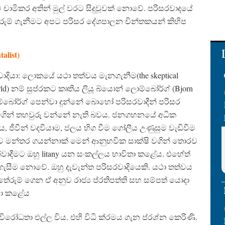
ීව චාමිකර අතින් මුල් වරට සිදුවූවක් නොවේ. පරිසරවාදයේ
 තේරුම් ගැනීමට අපට පරිසර දේශපාලන චින්තකයන් කිහිප
alist)
ාදියා: ලොකයේ යථා තත්වය මැනගැනීම(the skeptical
he world) නම් සුප්රකට කෘතිය ලියූ බ්යොන් ලොම්බෝර්ග් (Bjorn
ොම්බෝර්ග් පෙන්වා දුන්නේ බොහෝ පරිසරවාදීන් පරිසර
 මගින් තහවුරු වන්නේ නැති බවය. ජනගහනයේ අධික
, ජීවීන් වදවීයාම, ජලය හිග වීම ගෝලීය උණුසුම වැඩිවීම
ුව මන්තර ගයන්නාක් මෙන් ආනුභවික සාක්ෂි වගින් තොරව
වාදීම⁣ට ඔහු litany යන සංකල්ලය භාවිතා කළේය. එහේත්
සීම නොවේ. ඔහු දැවැන්ත පරිසරවාදියෙකි. යථා තත්වය
 තේරුම් ගෙන ඒ අනුව රාජ්‍ය ප්රතිපත්ති සහ සම්පත් යොදා
ජනා කළේය
රෝධතා එල්ල විය. එහි විධි ක්රමය ගැන ප්රශ්න කෙරිණි.