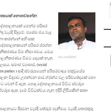
 අසත්‍යයක් නොපවසන්න
 දේශපාලනයක් මෙන්ම පරිසර
ද වැරදි සිදුවේ. එසේම එය වැද
පනා කරන්නේ අහිංසක
 දේශපාලනකයන් පරිසර ප්රශ්න
ලනීකරණය වීම නිසා බවය. මෙය
කරු පරණවිතාන​
ශපාලනීකරණය වීම⁣ට දෙයක් නැත.
ය. සමාජ ව්‍යාපාර, (social
reen parties ) ආදී ස්වරූපයෙන් පරිසරවාදය මතුවූයේම
න විද්‍යාව උගන්වන පාඨ ග්රන්ථ වල පරිච්ඡේදයක් හො
මට වෙන් වී ඇත. පොදු දේශපාලනයේ විවිධ ස්වරූප
රූප ඇත. (මේ විවිධත්වය ගැන ඉදිරි ලිපියකින් කතා
ලනයට සිදුවන වැරදි තේරුම් ගැනීමය. වැරදි තොරතුරු