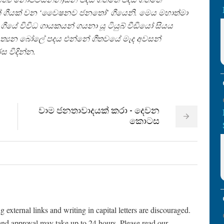
ජන් ගීයක් වන ‘වෛෂනව ජනතෝ’ ගීයෙනි. මෙය මහාත්මා
ගීයේ විවිධ ගායකයන් ගයනා යූ ටියුබ් වීඩියෝ සියය
සත්‍යන බෝලේ පදය එන්නේ ගීතවයේ මැද අවසන්
 විදින්න.
වාම ජනතාවාදයක් කරා - දෙවන
කොටස
ternal links and writing in capital letters are discouraged.
and approval may take up to 24 hours. Please read our