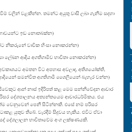
දැක්වීම් වලින් වළකින්න. තමන්ට අයුතු වාසි ලබා ගැනීම සදහා
‍යාකූලභාවයන්ට ඉඩ නොතබක්න)
ිනිසුන්ට නිකරුනේ වාචික හිංසා නොකරන්න)
ු සංඛ්‍යා ලේඛන ආදිය අගතිගාමීව භාවිතා නොකරන්න)
 (මහජන අවකාශයට අමතන විට අපහාස අවලාද, අතිශයෝක්ති,
් ආදියෙන් සමන්විත අගතිගාමී ශෛලියෙන් බැහැර වන්න)
සිවෙකුට ආන් නාස් ඉදිරිපත් කළ මෙම සන්නිවේදන ආචාර
පරිසර දේශපාලනය අත්‍යන්තයෙම ආචාරධර්මිකය. එය
්ම වෙනුවෙන් පෙනී සිටින්නකි. එසේ නම් පරිසර
ාකළ යුතුව තිබේ. වැරදීම් සිදුවය හැකිය. එවිට ඒවා
 එම සද් දේශලාලන භාවිතාවේම අංග ලක්ෂණයකි.
ද අසත්‍ය නොපවසන්න)යන පදය ගත්තේ පදය ගත්තේ