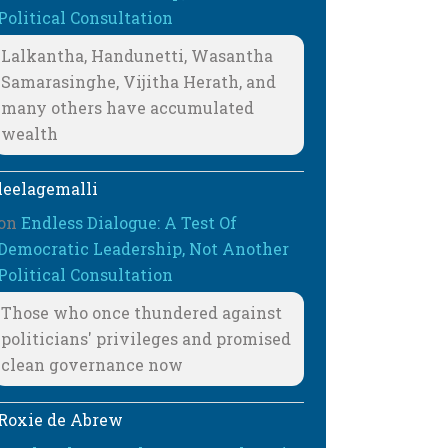
Political Consultation
Lalkantha, Handunetti, Wasantha
Samarasinghe, Vijitha Herath, and
many others have accumulated
wealth
leelagemalli
on
Endless Dialogue: A Test Of
Democratic Leadership, Not Another
Political Consultation
Those who once thundered against
politicians' privileges and promised
clean governance now
Roxie de Abrew