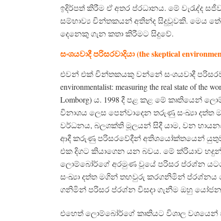
ඉදිර්පත් කිරීම ඒ අතර ප්රධානය. මේ වැරැද්ද සජ
සම්භාව්‍ය චින්තකයන් අතින්ද සිදුවූවකි. මෙය
දෙනෙකු ගැන කතා කිරීමට සිදුවේ.
සංශයවාදී පරිසරවාදියා (the skeptical environment
එවන් එක් චින්තකයකු වන්නේ සංශයවාදී පරිසරව
environmentalist: measuring the real state of t
Lomborg) ය. ⁣1998 දී පළ කළ මේ කෘතියෙන් ල
විනාශය ලෙස පෙන්වාදෙන තරුණු සංඛ්‍යා දත්ත
වර්ධනය, බලශක්ති මූලයන් සිදී යාම, වන හායනය
ආදී කරුණු පරිසරවේදීන් අතිශයෝක්තයෙන් යුත
එක දිගට කියාගෙන යන බවය. මේ ක්රියාව හදුන්
ලොම්බෝර්ගේ අරමුණ වූයේ පරිසර ප්රශ්න යටගැ
සංඛ්‍යා දත්ත මගින් තහවුරු කරගනිමින් ප්රශ්නය
ගනිමින් පරිසර ප්රශ්න විසදා ගැනීම ඔහු යෝ
එහෙත් ලොම්බෝර්ගේ කෘතියට විශාල වශයෙන් වි