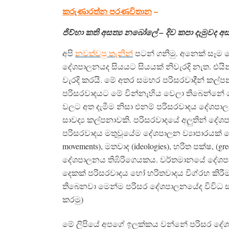
කරුණාරත්න පරණවිතාන
​ –
ජිව්හා කති අසත්‍ය නබෝලේ – දිව කපා දැමුවද
අපි
නවත්වපු තැනින්
පටන් ගනිමු. අනෙක් සෑම
දේශපාලනයද සියයට සියයක් නිවැරදි නැත. එයින්
වැරදි කරයි. මේ අතර සමහර පරිසරවාදීන් කල්
පරිසරවාදයට මේ වින්නැහිය වෙලා තිබෙන්නේ
වලට අත දැමීම නිසා එනම් පරිසරවාදය දේශපා
සාවද්‍ය කල්පනාවකි. පරිසරවාදයේ අලුතින් දේ
පරිසරවාදය මතුවූයේම දේශපාලන ව්‍යාපාරයක් ලෙස
movements), මතවාද (ideologies), හරිත පක්ෂ, (g
දේශපාලනය තිඹිරිගෙයකය. වර්තමානයේ දේශපාල
දෙකක් පරිසරවාදය හෝ හරිතවාදය විග්රහ කිරී
තිබෙනවා මෙන්ම පරිසර දේශපාලනයේද විවිධ ස්ව
කරමු)
මේ ලිපියේ අපගේ ඉලක්කය වන්නේ පරිසර දේශපා