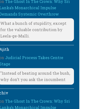
on
The Ghost In The Crown: Why Sri
Lanka’s Monarchical Impulse
Demands Systemic Overthrow
What a bunch of stupidity, except
for the valuable contribution by
Leela-ge-Malli.
Ajith
on
Judicial Process Takes Centre
Stage
"Instead of beating around the bush,
why don’t you ask the incumbent
chiv
on
The Ghost In The Crown: Why Sri
Lanka’s Monarchical Impulse