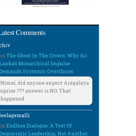
Latest Comments
chiv
on
The Ghost In The Crown: Why Sri
Lanka’s Monarchical Impulse
Demands Systemic Overthrow
Nimal, did anyone expect Aragalaya
uprise ??? answer is NO. That
happened
leelagemalli
on
Endless Dialogue: A Test Of
Democratic Leadership, Not Another