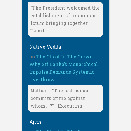
"The President welcomed the
establishment of a common
forum bringing together
Tamil
Native Vedda
on
The Ghost In The Crown:
Why Sri Lanka’s Monarchical
Impulse Demands Systemic
Overthrow
Nathan - "The last person
commits crime against
whom… ?" - Executing
Ajith