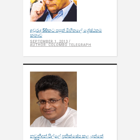
අවුරුදු 50කට පසුත් මිහිතලේ ශ්‍රේෂ්ඨතම
කතාව
SEPTEMBER 1, 2013
AUTHOR: COLOMBO TELEGRAPH
නවනීදන් පිල්ලේ ප්‍රතික්ෂේප කළ යුත්තේ