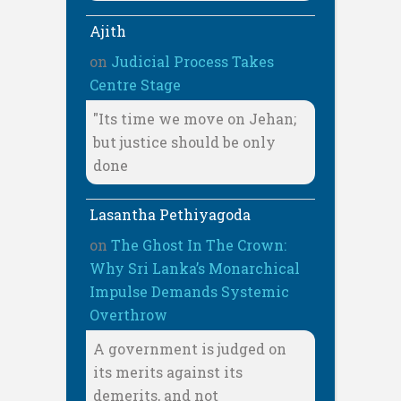
Ajith
on
Judicial Process Takes
Centre Stage
"Its time we move on Jehan;
but justice should be only
done
Lasantha Pethiyagoda
on
The Ghost In The Crown:
Why Sri Lanka’s Monarchical
Impulse Demands Systemic
Overthrow
A government is judged on
its merits against its
demerits, and not