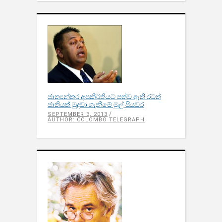
ජාත්‍යන්තර අපකීර්තියට පත්ව ඇති රටත්
ජාතියත් මුදවා ගැනීමේ මුල් පියවර
SEPTEMBER 3, 2013
AUTHOR: COLOMBO TELEGRAPH