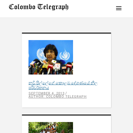
නවි පිල්ලේගේ කොළඹ දේශණයේ නිල
පරිවර්තනය​
SEPTEMBER 4, 2013
AUTHOR: COLOMBO TELEGRAPH