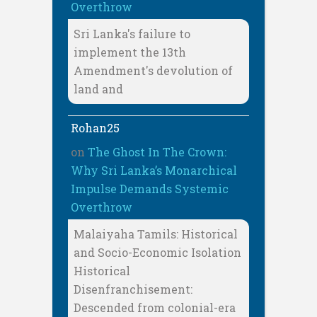
Overthrow
Sri Lanka's failure to
implement the 13th
Amendment's devolution of
land and
Rohan25
on
The Ghost In The Crown:
Why Sri Lanka’s Monarchical
Impulse Demands Systemic
Overthrow
Malaiyaha Tamils: Historical
and Socio-Economic Isolation
Historical
Disenfranchisement:
Descended from colonial-era