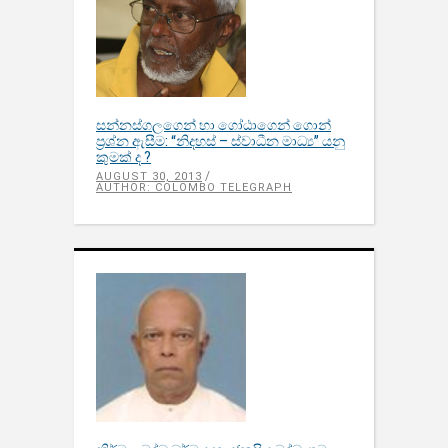
සන්නස්ගලගෙන් හා ගෝඨාගෙන් ගොන්
ප‍්‍රශ්න ඇසීම: “නිදහස් – ස්වාධීන මාධ්‍ය’’ යනු
කුමක් ද ?
AUGUST 30, 2013
AUTHOR: COLOMBO TELEGRAPH