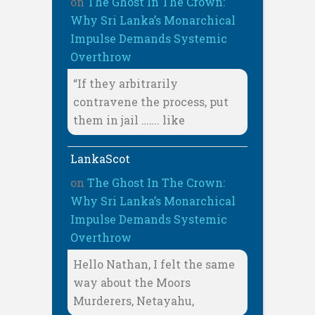
on
The Ghost In The Crown:
Why Sri Lanka’s Monarchical
Impulse Demands Systemic
Overthrow
“If they arbitrarily
contravene the process, put
them in jail ……. like
LankaScot
on
The Ghost In The Crown:
Why Sri Lanka’s Monarchical
Impulse Demands Systemic
Overthrow
Hello Nathan, I felt the same
way about the Moors
Murderers, Netayahu,