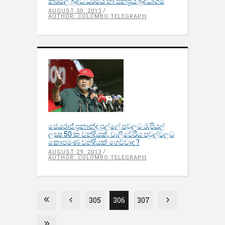
නිර්මල බුද්ධ ධර්මය හා ජනප‍්‍රිය බුද්ධාගම
AUGUST 30, 2013
AUTHOR: COLOMBO TELEGRAPH
ජෙයරාජ් ප‍්‍රනාන්දු පුල්ලේ පවුලට රුපියල්
ලක්‍ෂ 50 ක වන්දියක්, වැලිවේරිය පවුල්වලට
කොපමණ වන්දියක් ගෙව්වාද ?
AUGUST 29, 2013
AUTHOR: COLOMBO TELEGRAPH
305
306
307