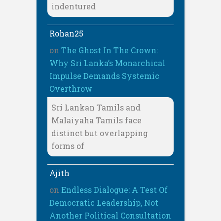
indentured
Rohan25
on
The Ghost In The Crown:
Why Sri Lanka’s Monarchical
Impulse Demands Systemic
Overthrow
Sri Lankan Tamils and
Malaiyaha Tamils face
distinct but overlapping
forms of
Ajith
on
Endless Dialogue: A Test Of
Democratic Leadership, Not
Another Political Consultation