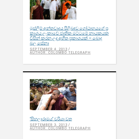
මුස්ලිම් අන්තවාදය පිළිබඳව ගෝඨාභයගේ ප්‍ර​
කාශය ලංකාවේ ජාතික මට්ටමේ නායකයකු
විසින් කරන ලද අභීත ප්‍ර​කාශයක් – බොදු
බල සේනා
SEPTEMBER 4, 2013
AUTHOR: COLOMBO TELEGRAPH
‘සිහලාරාමය’ චරියා වත
SEPTEMBER 3, 2013
AUTHOR: COLOMBO TELEGRAPH